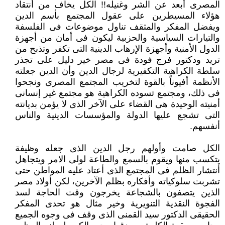
المصرى أبعد ‏عن الشر وغنيله!! الكل يخاف من أنتقاد
هؤلاء المسيطرين على عقول المجتمع بأسم الدين
ويفضل المفكر والمثقف تناول موضوعات ‏فى الفلسفة
والتيارات السياسية والحزبية ليكون فى أمان من أجهزة
الدول الأمنية وأجهزة الإرهاب الدينية التى تكفر وتذبح من
تريد ‏ودكتور فرج فودة فى مصر خير دليل على تجذر
سلطة الكراهية التكفيرية لرجال الدين وأن الدين جعلته
الأنظمة أفيوناً بالقوة لتخريب ‏المجتمع المصرى ونجحوا
فى ذلك، ومجتمع تسوده الكراهية هو مجتمع غير إنسانى
أمنيته الوحيدة هى القضاء على الآخر الذى لا يؤمن ‏بديانته
التى تشجع عليها الدولة والمؤسسات الدينية والناس
أنفسهم.‏
الكل صامت وأولهم رجل الدين الذى جعله وظيفة
يتكسب منها ويقوم بالسمع والطاعة لولى الامر ويتجاهل
أنتشار الظلم فى المجتمع ‏الذى أعتاد عليه المواطن حتى
تشربت سلوكياته وأفكاره بظلم الآخرين، لكن أولاد مصر
الذين يتصفون بالشجاعة يخرجون وقت الحاجة ‏لسد
الفجوة النقدية التنويرية وخير مثال هو تحدى المفكر
الحقيقى الدكتور سيد القمنى الذى وقف فى وجوه الجميع