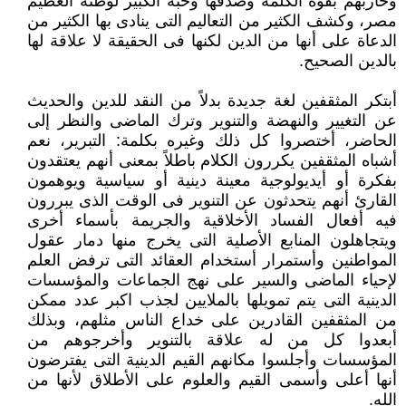
وحاربهم بقوة الكلمة ‏وصدقها وحبه الكبير لوطنه العظيم
مصر، وكشف الكثير من التعاليم التى ينادى بها الكثير من
الدعاة على أنها من الدين لكنها فى ‏الحقيقة لا علاقة لها
بالدين الصحيح.‏
أبتكر المثقفين لغة جديدة بدلاً من النقد للدين والحديث
عن التغيير والنهضة والتنوير وترك الماضى والنظر إلى
الحاضر، أختصروا كل ‏ذلك وغيره بكلمة: التبرير، نعم
أشباه المثقفين يكررون الكلام باطلاً بمعنى أنهم يعتقدون
بفكرة أو أيديولوجية معينة دينية أو سياسية ‏ويوهمون
القارئ أنهم يتحدثون عن التنوير فى الوقت الذى يبررون
فيه أفعال الفساد الأخلاقية والجريمة بأسماء أخرى
ويتجاهلون ‏المنابع الأصلية التى يخرج منها دمار عقول
المواطنين وأستمرار أستخدام العقائد التى ترفض العلم
لإحياء الماضى والسير على نهج ‏الجماعات والمؤسسات
الدينية التى يتم تمويلها بالملايين لجذب اكبر عدد ممكن
من المثقفين القادرين على خداع الناس مثلهم، وبذلك
‏أبعدوا كل من له علاقة بالتنوير وأخرجوهم من
المؤسسات وأجلسوا مكانهم القيم الدينية التى يفترضون
أنها أعلى وأسمى القيم والعلوم ‏على الأطلاق لأنها من
الله.‏