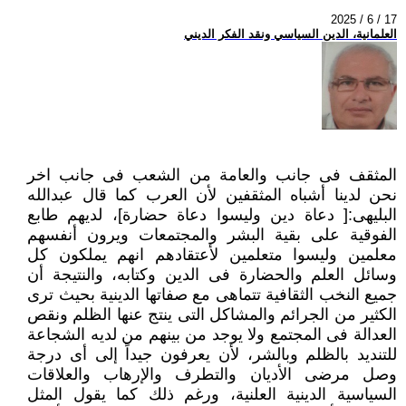
2025 / 6 / 17
العلمانية، الدين السياسي ونقد الفكر الديني
المثقف فى جانب والعامة من الشعب فى جانب اخر
نحن لدينا أشباه المثقفين لأن العرب كما قال عبدالله
البليهى:[ دعاة دين وليسوا ‏دعاة حضارة]، لديهم طابع
الفوقية على بقية البشر والمجتمعات ويرون أنفسهم
معلمين وليسوا متعلمين لأعتقادهم انهم يملكون كل
‏وسائل العلم والحضارة فى الدين وكتابه، والنتيجة أن
جميع النخب الثقافية تتماهى مع صفاتها الدينية بحيث ترى
الكثير من الجرائم ‏والمشاكل التى ينتج عنها الظلم ونقص
العدالة فى المجتمع ولا يوجد من بينهم من لديه الشجاعة
للتنديد بالظلم وبالشر، لأن يعرفون ‏جيداً إلى أى درجة
وصل مرضى الأديان والتطرف والإرهاب والعلاقات
السياسية الدينية العلنية، ورغم ذلك كما يقول المثل