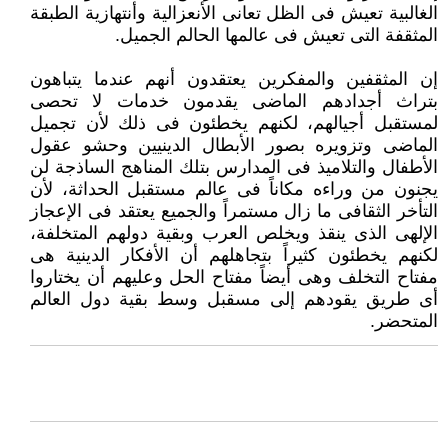
الغالبية تعيش فى الظل تعانى الأنعزالية وأنتهازية الطبقة
المثقفة التى تعيش فى عالمها الحالم الجميل. ‏
إن المثقفين والمفكرين يعتقدون أنهم عندما يتباهون
بتراث أجدادهم الماضى يقدمون خدمات لا تحصى
لمستقبل أجيالهم، لكنهم يخطئون ‏فى ذلك لأن تجميل
الماضى وتزويره بصور الأبطال الدينيين وحشو عقول
الأطفال والتلاميذ فى المدارس بتلك المناهج الساذجة لن
‏يجنون من وراءه مكاناً فى عالم مستقبل الحداثة، لأن
التأخر الثقافى ما زال مستمراً والجميع يعتقد فى الإعجاز
الإلهى الذى ينقذ ويخلص ‏العرب وبقية دولهم المتخلفة،
لكنهم يخطئون كثيراً بتجاهلهم أن الأفكار الدينية هى
مفتاح التخلف وهى أيضاً مفتاح الحل وعليهم أن ‏يختاروا
أى طريق يقودهم إلى مسقبل وسط بقية دول العالم
المتحضر.‏