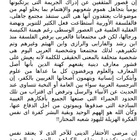
إن قصور المثقفين عن إدراك الجريمة التى يرتكبونها
يومياً بتجاهل هموم شعوبهم والإهتمام بما يحلو لهم من
موضوعات يعتقدون أنها ‏هى التى ستنقذ مجتمع جاهلى،
فالفلسفة الأوربية أستطاعت فعل الكثير للتنوير ونهضة
العقلية العلمية فى العصور الوسطى رغم هيمنة ‏الكنيسة
ورجالها، لكن فى مجتمعاتنا فالعربى يرفض الفلسفة منذ
ابن رشد والفارابى والرازى وابن الهيثم وغيرهم وتم
تكفيرهم، لذلك ‏مجتمعنا وشخصية العربى اليوم هى
شخصية متخلفة بالمعنى الحقيقى للكلمة لأنه يعيش على
قشور معارف دينية يقنعهم كهنة الدين ‏بأنها أصل
المعارف والعلوم ويرفضون كل ما عداها من علوم
وأبتكرات إنسانية ويتهمون أصحابها الغربيين بالكفر، إن
النرجسية العربية ‏سواء بين العامة أو النخبة تتساوى عند
الحديث عن الأنبياء والرسل وترفض أى اقتراب من تلك
الحدود الحمراء التى صنعها الجميع ‏بأفكارهم الغيبية
الساذجة التى صدقوها ويموتون من أجل الدفاع عنها،
وكأن الله هو إلههم الوحيد وبقية البشر كفرة اى نفس
الفكرة ‏الهزيلة لليهود شعبه المختار!!‏
إن مرضى الأحتقار الدينى للآخر الذى لا يعتقد نفس
عقائده تكشفها مشاعر الكراهية والعنصرية البغيضة