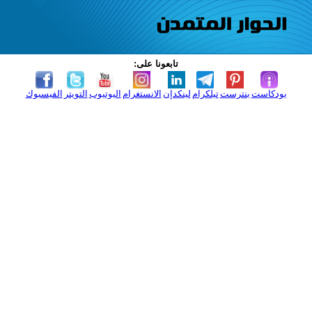
تابعونا على:
بودكاست
بنترست
تيلكرام
لينكدإن
الانستغرام
اليوتيوب
التويتر
الفيسبوك