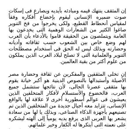
إن المثقف ينتهك قيمه ومبادئه بأيديه ويصارع فى إسكات
صوت ضميره الإنسانى ليقوم بإخضاع أفكاره وفقاً
لمقياس أنحطاط القطيع، ‏ولكى يخرجوا من فخ التنوير
صاغوا الكثير من الشعارات الوهمية التى يخدعون بها
العامة ويتملصون من الحقيقة قاموا بالأدعاء بأن ‏العرب
لهم وضع خاص بين الشعوب حسب ثقافاته وأديانه
وحضارته وبذلك ليس له الحق فى أستخدام مصطلحات
التنوير والعلمانية التى ‏لا تصلح لبلاد العرب الذين يملكون
من علوم أكثر من بقية العالمين.‏
إن تخلى المثقفين والمفكرين عن ثقافة وحضارة مصر
الأصيلة وأستبدالها بالنصوص الدينية هو أكبر خيانة يقوم
بها مثقفى عصرنا ‏الحالى، لأن نتائجها ستشمل جميع
العرب، فالخضوع والأستسلام لأفكار المتخلفين الذين
يعيشون فى عوالم أسطورية أخرى لا علاقة لها ‏بالواقع
الإنسانى، تتزايد معه أجيال جديدة من المتخلفين الذين تم
تصنيعهم بأجهزة الذكاء الصناعى، وبذلك يا لها من سعادة
يشعر بها ‏العربى الذى يرفع يديه يومياً إلى آلهته ليشكره
على نعمته التى أبتكرها له الكفار وخير علمائهم.‏