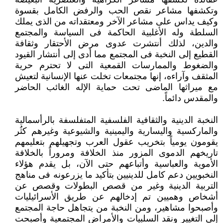
وتكشفها مشاعر نقص الحب ‏والرفض الكامل بقسوة
وكيف يداس على مشاعر الآخر ومعتقداته من الذى يملك
السلطة وله الأغلبية الحاكمة فى السياسة والمجتمع
‏والدين، لذلك أنتشرت عدوى مرض الأحتقار وثقافة
القطيع إلى النخبة فى المجتمع مما أدى إلى أنتشار القيود
والضغوط والممارسات ‏القمعية التى لا تحترم حرية
المثقف وآراءه، إنها مجتمعات تخلت عنها الإنسانية لتعيش
مع ميراثها الماضى تحت حماية الإله الغائب ‏الحاضر
والمقدس دائماً.‏
النخبة الدينية والثقافية الفلسفية المتفلسفة بالرأسمالية
والماركسية واليسارية واليمينية والشيوعية وغيرهم كثُر
يقومون يومياً بتخريب ‏عقول العرب وتجهيلهم بتعليمهم
تاريخهم الدموى المزور منذ الخلافة ومروراً بالخلافة
الأموية والعباسية وأتباعهم حتى الآن، بل يقدم ‏هؤلاء
النخبويين دعم كامل للدينيين بتأكيد ما يزرعونه فى مناهج
التربية الدينية وغير من قصص البطولات وقصص عن
أشخاص ‏وهميين تم إدخالهم عن طريق الأسرائيليات
وأصبحوا مشاهير، ومن النخبة من يتجاهل حاجة المجتمع
إلى التغيير ونقد السلبيات ‏والأمراض المجتمعية وأصبحت