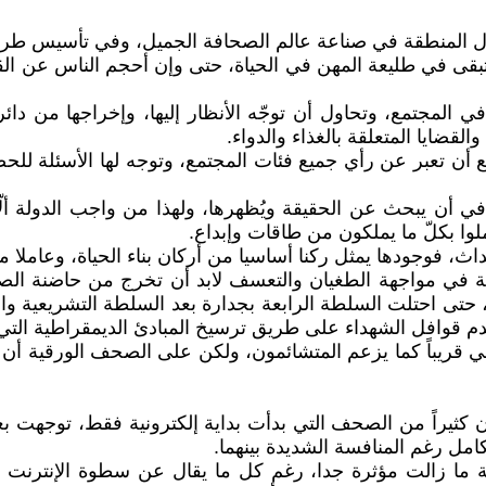
ل المنطقة في صناعة عالم الصحافة الجميل، وفي تأسيس طريق 
ستبقى في طليعة المهن في الحياة، حتى وإن أحجم الناس عن القر
 المجتمع، وتحاول أن توجّه الأنظار إليها، وإخراجها من دائر
قضايا المتعلقة بالغذاء والدواء.
ن تعبر عن رأي جميع فئات المجتمع، وتوجه لها الأسئلة للحصو
أن يبحث عن الحقيقة ويُظهرها، ولهذا من واجب الدولة ألّا ت
ملوا بكلّ ما يملكون من طاقات وإبداع.
لأحداث، فوجودها يمثل ركنا أساسيا من أركان بناء الحياة، وعاملا
 في مواجهة الطغيان والتعسف لابد أن تخرج من حاضنة الص
لم، حتى احتلت السلطة الرابعة بجدارة بعد السلطة التشريعية 
قوافل الشهداء على طريق ترسيخ المبادئ الديمقراطية التي أ
ي قريباً كما يزعم المتشائمون، ولكن على الصحف الورقية أن 
كثيراً من الصحف التي بدأت بداية إلكترونية فقط، توجهت بعد ذ
امل رغم المنافسة الشديدة بينهما.
ة ما زالت مؤثرة جدا، رغم كل ما يقال عن سطوة الإنترنت 