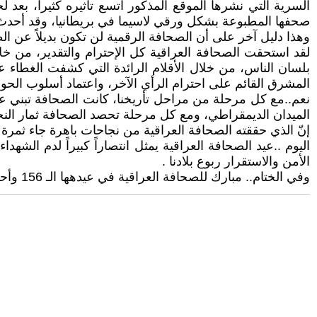
السرية التي نشرها الموقع المذكور اتسع تأثيره كثيراً، ب
صحفها المطبوعة بشكل ورقي لاسيما في بريطانيا، وقد أحدث 
وهذا دليل آخر على أن الصحافة الرقمية لن تكون بديلاً عن ا
لقد استحقت الصحافة العراقية كل الإحترام والتقدير، من خلا
بلسان الناس، من خلال الأقلام الرائدة التي كشفت الغطاء
المشرق القائم على احترام الرأي الآخر، واعتماد أسلوب الحوار
نعم..مع كل مرحلة من مراحل تأريخنا، كانت الصحافة تبني عر
الميدان الديمقراطي، ومع كل مرحلة تحصد الصحافة ثمار النجا
إنّ الذي حققته الصحافة العراقية من نجاحات باهرة جاء ثمرة ج
اليوم ..عيد الصحافة العراقية يمثل انتصاراً كبيراً لدم ال
الأمن والاستقرار ربوع بلادنا .
وفي الختام.. مبارك للصحافة العراقية في عيدهها الـ 156 وأحيي جميع الزملاء الصحفيين والإعلاميين الذين عملوا معنا سابقا، وحالياً، في العراق وفي كل مكان، وأبارك لهم عيدهم.