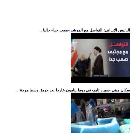
.. الرئيس الإيراني: التواصل مع المرشد -صعب جدا- حاليا
.. سكان مبنى -سبين تايم- في روما ينامون خارجا بعد حريق وسط موجة