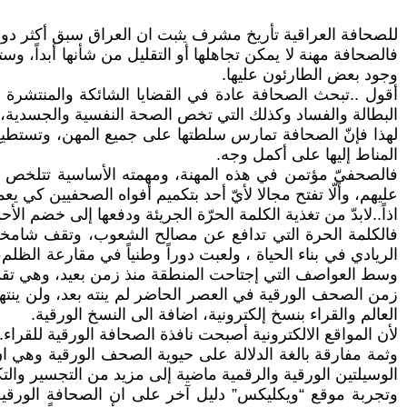
للصحافة العراقية تأريخ مشرف يثبت ان العراق سبق أكثر دو
فالصحافة مهنة لا يمكن تجاهلها أو التقليل من شأنها أبداً، و
وجود بعض الطارئون عليها.
أقول ..تبحث الصحافة عادة في القضايا الشائكة والمنتشرة في
البطالة والفساد وكذلك التي تخص الصحة النفسية والجسدية، وال
لهذا فإنّ الصحافة تمارس سلطتها على جميع المهن، وتستطيع أ
المناط إليها على أكمل وجه.
فالصحفيّ مؤتمن في هذه المهنة، ومهمته الأساسية تتلخص في 
عليهم، وألّا تفتح مجالا لأيّ أحد بتكميم أفواه الصحفيين كي يع
اذاً..لابدّ من تغذية الكلمة الحرّة الجريئة ودفعها إلى خضم ا
فالكلمة الحرة التي تدافع عن مصالح الشعوب، وتقف شامخة
الريادي في بناء الحياة ، ولعبت دوراً وطنياً في مقارعة الظ
وسط العواصف التي إجتاحت المنطقة منذ زمن بعيد، وهي تقدم 
زمن الصحف الورقية في العصر الحاضر لم ينته بعد، ولن ينته
العالم والقراء بنسخ إلكترونية، اضافة الى النسخ الورقية.
لأن المواقع الالكترونية أصبحت نافذة الصحافة الورقية للقراء.
وثمة مفارقة بالغة الدلالة على حيوية الصحف الورقية وهي ان 
الوسيلتين الورقية والرقمية ماضية إلى مزيد من التجسير والتك
وتجربة موقع “ويكليكس” دليل آخر على ان الصحافة الورقي