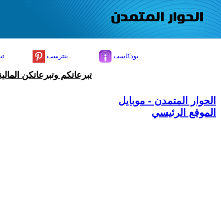
بودكاست
بنترست
تي
تبرعاتكم وتبرعاتكن المال
الحوار المتمدن - موبايل
الموقع الرئيسي