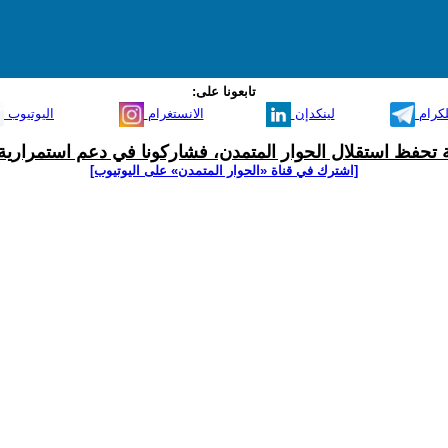
تابعونا على:
لكرام
لينكدإن
الانستغرام
اليوتيوب
ية تحفظ استقلال الحوار المتمدن، فشاركونا في دعم استمرارية 
[اشترك في قناة ‫«الحوار المتمدن» على اليوتيوب]