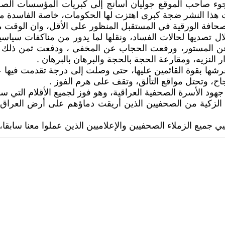
عد لجوء صاحب الموقع جوليان أسانج إلى كبريات المؤسسات ال
هذا النشر ضجة كبرى اهتزت لها الحكومات، خاصة الفاسدة منه
لصحافة الورقية في المستقبل المنظور على الأقل، وان الوقت ما
ل تصديها لحالات الفساد، ونقلها لما يدور من مناكفات سياسية
 عن المستور، ورفعت الحجاب عن المخفي ، ودفعت ثمن ذلك ك
 النزيه، ومقارعة الحجة بالحجة والبرهان بالبرهان .
شها بقوة القائمين عليها، حتى وصلت إلى درجة تقدمت فيها عل
ح، وتحتل مواقع التألق، وتقف على هرم الفوز .
هود الأسرة الصحفية العراقية، وهو فوز لجميع الأقلام التي سا
شهداء الزكية من الصحفيين الذين أريقت دماؤهم على أرض العر