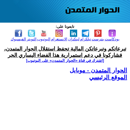
تابعونا على:
بودكاست
بنترست
تيلكرام
لينكدإن
الانستغرام
اليوتيوب
التويتر
الفيسبوك
تبرعاتكم وتبرعاتكن المالية تحفظ استقلال الحوار المتمدن،
فشاركونا في دعم استمرارية هذا الفضاء اليساري الحر
[اشترك في قناة ‫«الحوار المتمدن» على اليوتيوب]
الحوار المتمدن - موبايل
الموقع الرئيسي