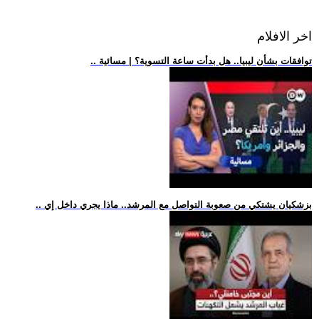
اخر الافلام
.. توافقات بشأن ليبيا.. هل بدأت ساعة التسوية؟ | مسائية
.. بزشكيان يشتكي من صعوبة التواصل مع المرشد.. ماذا يجري داخل إي