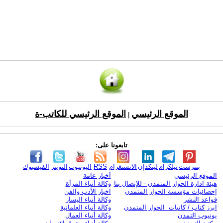
الموقع الرئيسي
الموقع الرئيسي للكاتب-ة
|
تابعونا على:
بنترست
تيلكرام
لينكدإن
الانستغرام
RSS
اليوتيوب
التويتر
الفيسبوك
الموقع الرئيسي
أخبار عامة
هيئة ادارة الحوار المتمدن - للإتصال بنا
وكالة أنباء المرأة
إحصائيات مؤسسة الحوار المتمدن
اخبار الأدب والفن
قواعد النشر
وكالة أنباء اليسار
ابرز كتاب / كاتبات الحوار المتمدن
وكالة أنباء العلمانية
يوتيوب التمدن
وكالة أنباء العمال