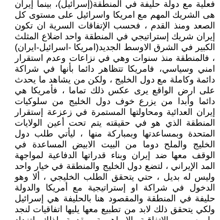
فعلية مع دولة حليفة في المنطقة(إسرائيل)، بينما إيران
هى الشريك المهم مع امريكا واسرائيل على مستوى كل
الصعد ومنذ القدم ، فحسب الإتفاقات السرية ان تكون
إيران شريك إستراتيجي في المنطقة واحد اضلاع المثلث
الكبير في الشرق الاوسط الجديد(امريكا -اسرائيل-ايران)
، فالمنطقة منذ سنوات وهي في نزاعات وعدم استقرار
امني وسياسي، فامريكا تتظاهر دائما بأنها في شراكة
دائمة وكاملة مع دول الخليج ، ولكن من يشاهد ما يحدث
على ارض الواقع يرى عكس ذلك تماما ، فأمريكا هي
دائما وأبدا من يزرع خوف دول الخليج من سلوكيات
إيران العدائية ومحاولتها المستمرة في زعزعة إستقرار
المنطقة الذي هو في حقيقته يتم تحت أعين الولايات
المتحدة وبمساعدتها وبمباركة منها ، ليأتي طلب دول
الخليج والملح دوما من البيت الابيض المساعدة في
الوقف معها ضد إيران وبناء قدراتها الدفاعية لمواجهة
المد الإيراني ، لتضع دول الخليج والمنطقة في خيار واحد
وليس له بديل ، حتي يتحقق الطلب الخليجي ، ألا وهو
الدخول في شراكة او إستراتيجية مع أمريكا والدولة
حليفة في المنطقة والمقصود هنا بالحليفة هي إسرائيل
ولكي يتحقق ذلك لابد من تطبيع معها يليها اتفاقيات لنجد