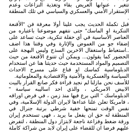
تتغير ، عنوانها العريض بقاء وتغذية النزاعات وعدم
الإستقرار الأمني والعسكري والسياسي في تلك المنطقة
.
قبل تكملة الحديث يجب علينا أولا معرفة فن "الأقنعة
التنكرية او الماسك" حتى نتفهم موضوعنا باعتباره من
العناصر الأساسية في أي حفلة تنكرية، حيث تساعد على
إضفاء جو من الغموض والإثارة وفي وقتنا هذا اضف
..استعباط واستغفال الاخرين السذج وليس البهجة على
الحضور كما يقولون... ويمكن أن تتنوع الأقنعة من حيث
التصميم والمواد المستخدمة حيث حديثنا هنا عن استخدام
الدبلوماسية كماسك او قناع على مسرح الاحداث
السياسة والعسكرية والأمنية والاقتصادية والمعلوماتية.
للأسف نحن مازلنا لم نجيد قراءة فكر صانع القرار بالبيت
الابيض الامريكي ، والذي احد اساليبه سياسة "
الدبلوماسك " التي برع فيها منذ زمن ، في فرض اوراقه
، فامريكا تعلن علنا عداءها لايران الدولة الإسلامية، وفي
نفس الوقت تمنحها خفية شرطي برتبة جنرال في
المنطقة له حق ان يفعل ما يريد ، فهى تستخدم إيران
ورقة ضغط وفزاعة ناجعة لابتزاز دول المنطقة ، لتفرض
عليهم فرضا ان للقضاء على إيران لابد من شراكة كاملة