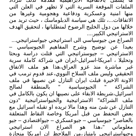
ما يسمى بالاتفاقية الابراهيمية مقدمة لذلك لتزداد
الملفات الموقعة السرية التي لا تظهر في العلن التي
منها امنية وعسكرية ودفاعية وهجومية وغيرها من
الاتفاقات...، تلك هي سياسة الدبلوماسك ، حيث تريد من
خلالها من دول الخليج الرضوخ لمتطلباتها ، لتحقيق الهدف
الاستراتيجي الكبير....
الصراع من جيوسياسي الى استراتيجي جيواستراتيجي...
بعيدا عن توضيح وشرح المفاهيم الجيوسياسي –
الاستراتيجي – جيوستراتيجي التي قتلت دراسة وبحثا
وتحليلا ، امريكا-اسرائيل-ايران في شراكة كاملة سرية
غير مباشرة منذ غزو العراق،هذا هو ملف الاتفاق
الحقيقي وليس ملف السلاح النووي،عند قدوم ترمب في
الاونة الاخيرة قبلت ايران التنازل عن نصيبها في ملف
الشراكة " الجيوسياسية " بالمنطقة لصالح
اسرائيل،شريطة الابقاء على نصيبها ان يكون بالكامل في
ملف الشراكة" الاستراتيجية والجيواستراتيجية "دون
التنازل عن شئ منه وهذا مالا تريده او تقبله اسرائيل مع
بعض التحفظ من قبل أمريكا وخاصة النقاط المتعلقة
بالعناصر" جيوسياسي – جيوعسكري – جيواقتصادي – جيو
معلوماتي "،هذا هو الصراع الان استراتيجي
وجيواستراتيجي بامتياز،من الملاحظ ان امريكا منحازة