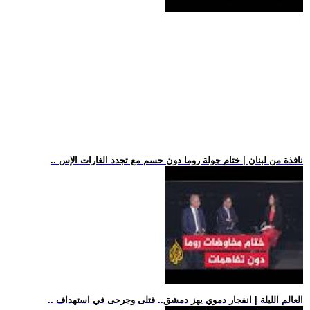
.. نافذة من لبنان | ختام جولة روما دون حسم مع تجدد الغارات الإس
.. العالم الليلة | انفجار دموي يهز دمشق.. قتلى وجرحى في استهداف