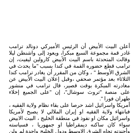
أعلن البيت الأبيض أن الرئيس الأميركي دونالد ترامب
غادر قمة مجموعة السبع مبكرا، ويعود إلى واشنطن ليلا
وقالت المتحدثة باسم البيت الأبيض كارولين ليفيت، إن
ترامب قطع حضوره القمة في كندا بسبب "ما يحدث في
الشرق الأوسط " ، وكان من المقرر أن يغادر ترامب كندا
الثلاثاء بعد مؤتمر صحفي ،وقبل إعلان البيت الأبيض عن
مغادرته المبكرة بوقت قصير، قال ترامب في منشور
على منصة "تروث سوشال"، إن "على الجميع إخلاء
طهران فورا ".
أمريكا واسرائيل اشد حرصا على بقاء نظام ولاية الفقيه ،
فبانتهاء ولاية الفقيه او إيران الملالي لا يصبح لأمريكا
واسرائيل مكان او نفوذ في منطقة الخليج ، البيت الابيض
سواء كان ساكنه ديمقراطيا او جمهوريا ، فسياسته
وأجندته تجاه الشرق الاوسط ودول الخليج واحدة لم ولن