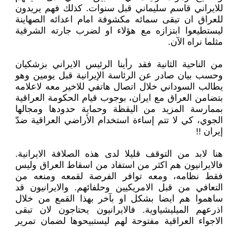
للايراني قاسم سليماني قبل سنوات. كذلك فهم يريدون
للعراق ان تبقى سمائه مكشوفة امام اعدائه الصهاينة
ليستطيعوا ابتزازه مع هؤلاء او لضرب جارته الشرقية
مثلما نراه الآن.
من الناحية الثانية فقد رأينا الرئيس الايراني بزشكيان
وحسب بيان صادر عن الرئاسة الإيرانية قبل يومين وهو
يطالب السوداني خلال اتصال هاتفي للاخير معه لاعلامه
بتضامن العراق مع ايران، بوجوب قيام الحكومة العراقية
بممارسة المزيد من اليقظة وحماية حدودها ومجالها
الجوي، كي لا تتم إساءة استخدام الأراضي العراقية ضدّ
إيران !!
هنا لابد من التوقف قليلا لدى هذه الصلافة الايرانية.
فالايرانيون هم اكثر من استفاد من اسقاط العراق وليس
فقط نظامه، ومعه توافر الفرصة لقمعه ومنعه من
التعافي من قبل الامريكيين وحلفائهم. والايرانيون قد
ساهموا هم ايضا بشكل او بآخر بهذا القمع من خلال
اذرعهم الميليشياوية. فالايرانيون يحتاجون لان تبقى
الاجواء العراقية مفتوحة لهم ليستبيحوها لضمان تمرير