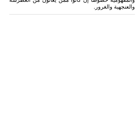
والمفهومية خصوصا إن كانوا ممن يعانون من الغطرسة
والعنجهية والغرور.