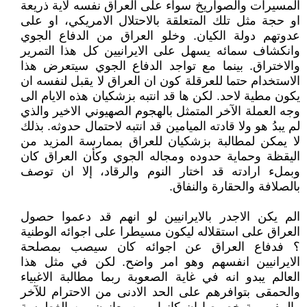
المسيرات والصواريخ سواء على العراق نفسه لاية ذريعة
او حجة مثل تلك المتعلقة بالاحتلال الامريكي، او على
عدوتهم دولة الكيان. وخلو العراق من الدفاع الجوي
وانكشاف سمائه يسهل على الايرانيين كل هذا التمرير
والاختراق. بينما مع تواجد الدفاع الجوي سيتعرض هذا
الاستخدام حتما للعرقلة كون ان العراق لا يقبل لنفسه ان
يكون مطية لاحد. لكن ها قد انتبه بزشكيان هذه الايام الى
وجه العملة الآخر المتمثل بالهجوم الصهيوني الاخير والذي
لم يبدُ هو ولا قادته الميامين قد انتبه لاحتمال حدوثه. بذلك
لا يمكن لمطالبة بزشكيان للعراق بممارسة المزيد من
اليقظة وحماية حدوده ومجاله الجوي وكأن العراق كان
وبملء ارادته قد اختار النوم والرقاد، إلا ان توصف
بالصلافة والحقارة والنفاق.
الم يكن الاجدر بالايرانيين لو انهم قد دعموا حصول
العراق على استقلاله ليكون مسيطرا على اجوائه الوطنية
؟ فدفاع العراق عن اجوائه كان سيصب بمصلحة
الايرانيين انفسهم وهو امر واضح. لكن في مثل هذا
العالم يبدو انه في غاية الصعوبة ربما مطالبة الاغبياء
والحمقى بتوافرهم على الحد الادنى من الاحترام للآخر