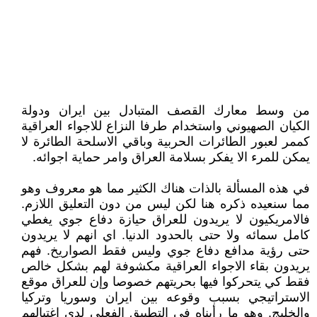
من وسط معارك القصف المتبادل بين ايران ودولة
الكيان الصهيوني واستخدام طرفا النزاع للاجواء العراقية
كممر لعبور الطائرات الحربية وباقي الاسلحة الطائرة لا
يمكن للمرء الا يفكر بسلامة العراق وامر حماية اجوائه.
في هذه المسألة بالذات هناك الكثير مما هو معروف وهو
مما سنعيده ذكره هنا لكن ليس من دون التعليق اللازم.
فالامريكيون لا يريدون للعراق حيازة دفاع جوي يغطي
كامل سمائه ولا حتى بالحدود الدنيا. اي انهم لا يريدون
حتى رؤية مدافع دفاع جوي وليس فقط الصواريخ. فهم
يريدون بقاء الاجواء العراقية مكشوفة لهم بشكل خالص
فقط كي يتحركوا فيها بحريتهم خصوصا وإن للعراق موقع
الاستراتيجي بسبب وقوعه بين ايران وسوريا وتركيا
والخليج. وهو ما رأيناه في التطبيق الفعلي لدى اغتيالهم