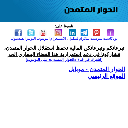
تابعونا على:
بودكاست
بنترست
تيلكرام
لينكدإن
الانستغرام
اليوتيوب
التويتر
الفيسبوك
تبرعاتكم وتبرعاتكن المالية تحفظ استقلال الحوار المتمدن،
فشاركونا في دعم استمرارية هذا الفضاء اليساري الحر
[اشترك في قناة ‫«الحوار المتمدن» على اليوتيوب]
الحوار المتمدن - موبايل
الموقع الرئيسي