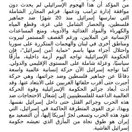
من المؤكد أن هذا الهجوم الإسرائيلي لم يحدث دون
موافقة إدارة ترامب ودعمها. فرغم المجازر الشاملة
التي تمارسها إسرائيل منذ 20 شهرًا ضد جماهير
فلسطين، والحصار الشامل على غزة، وقطع المياه
والكهرباء والمواد الغذائية والأدوية، ومنع المساعدات
الإنسانية عن الملايين، ورغم القصف المستمر لبيروت
ومناطق أخرى في لبنان والهجمات المتكررة على سوريا
واحتلال أجزاء منها باسم "حماية أمن إسرائيل"، فإن
الحكومة الإسرائيلية تواجه اليوم أزمة داخلية، مأزقًا
سياسيًا، وعزلة شاملة على المستوى الإقليمي والدولي.
كما تواجه إسرائيل الآن حركة إنسانية عالمية واسعة
دفاعًا عن جماهير فلسطين وضد جرائمها، وهي حركة
أجبرت حتى أقرب حلفائها الغربيين على الابتعاد عنها. وقد
أدت أبعاد جرائم الحكومة الإسرائيلية وقوة الحركة
العالمية الداعمة للفلسطينيين إلى إشعال الاحتجاجات ضد
هذه الحرب وجرائم القتل حتى داخل إسرائيل نفسها.
وبهذا، ترى القوى المتطرفة الحاكمة في إسرائيل، التي
تقود هذه الحرب وتسعى لجرّ أمريكا إليها، أن التصعيد مع
إيران هو طوق نجاة من المأزق الذي تعيشه حكومة
إسرائيل الفاشية.