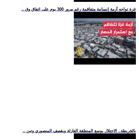
.. غزة تواجه أزمة إنسانية متفاقمة رغم مرور 300 يوم على اتفاق وق
.. بالخريطة.. الاحتلال يوسع المنطقة العازلة ويقصف المنصوري وتبن