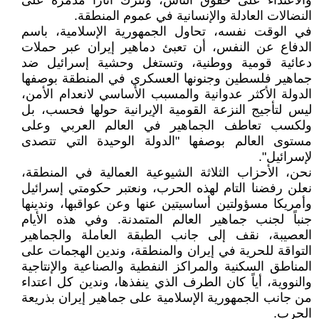
والاعتداء على حقوق الناس، وتترك آثارًا مدمرة على
النضالات العادلة والإنسانية في عموم المنطقة.
في الوقت نفسه، تحاول الجمهورية الإسلامية، باسم
الدفاع عن النفس، أن تعبئ دماهير إيران عبر حملات
دعائية قومية ووطنية، وتستغل وحشية إسرائيل ضد
جماهير فلسطين وجنونها العسكري في المنطقة بوصفها
الدولة الأكثر عدوانية والمسبب الأساسي لانعدام الأمن،
ليس لتأجيج النزعة القومية الإيرانية حولها فحسب، بل
ولكسب تعاطف الجماهير في العالم العربي وعلى
مستوى العالم بوصفها "الدولة الوحيدة التي تتصدى
لإسرائيل".
نحن، الأحزاب الثلاثة الشيوعية العمالية في المنطقة،
نعلن رفضنا التام لهذه الحرب، ونعتبر حكومتي إسرائيل
وأمريكا مسؤولتين أساسيتين عنها وعن عواقبها، وندينها
جنباً لجنب جماهير العالم المتمدنة. وفي هذه الأيام
العصيبة، نقف إلى جانب الطبقة العاملة والجماهير
التواقة للحرية في إيران والمنطقة، وندين الهجمات على
المناطق السكنية والمراكز النفطية والصناعية والإنتاجية
والنووية، أياً كان الطرف الذي ينفذها، وندين كل اعتداء
من جانب الجمهورية الإسلامية على جماهير إيران بذريعة
الحرب.