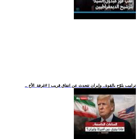
.. ترامب يلوّح بالقوة.. وإيران تتحدث عن اتفاق قريب | #غرفة_الأخ