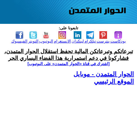
تابعونا على:
بودكاست
بنترست
تيلكرام
لينكدإن
الانستغرام
اليوتيوب
التويتر
الفيسبوك
تبرعاتكم وتبرعاتكن المالية تحفظ استقلال الحوار المتمدن،
فشاركونا في دعم استمرارية هذا الفضاء اليساري الحر
[اشترك في قناة ‫«الحوار المتمدن» على اليوتيوب]
الحوار المتمدن - موبايل
الموقع الرئيسي