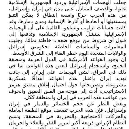
جعلت الهجمات الإسرائيلية وردود الجمهورية الإسلامية
عليها، والقصف المتبادل على مدن في إيران وإسرائيل،
من هذه الحرب حربًا واسعة النطاق لا يمكن التنبؤ
بمستقبلها أو أبعادها أو آثارها الإنسانية ومدى دمارها. وقد
كانت حسابات ترامب ونتنياهو، القائمة على أن الهجمات
الإسرائيلية ستشلّ الجمهورية الإسلامية وتدفعها إلى
قبول أي شروط من موقع ضعف، خاطئة تمامًا. وجلبت
المغامرات والسياسات الخاطئة لحكومتي إسرائيل
والولايات المتحدة اليوم خطر الفناء إلى الشرق الأوسط.
إن وجود القواعد الأمريكية في الدول العربية ومنطقة
الخليج، واستخدام إسرائيل لبعض هذه القواعد، بما في
ذلك في العراق، لشن الهجمات على إيران، إلى جانب
تهديد إيران باعتبار هذه القواعد أهدافًا عسكرية
مشروعة، وتصريحاتها حول احتمال إغلاق مضيق هرمز
الاستراتيجي، أدت إلى موجة من القلق العميق والخوف
من عواقب هذه الحرب في إيران والمنطقة ككل.
وبغض النظر عن حجم الخسائر والدمار في إيران
وإسرائيل، فإن هذه الحرب تضعف موقع الطبقة العاملة
والحركات الاحتجاجية والتحررية في المنطقة، وتمنح
النظام الإيراني ذريعة أكبر لتبرير الفقر والغلاء والحرمان