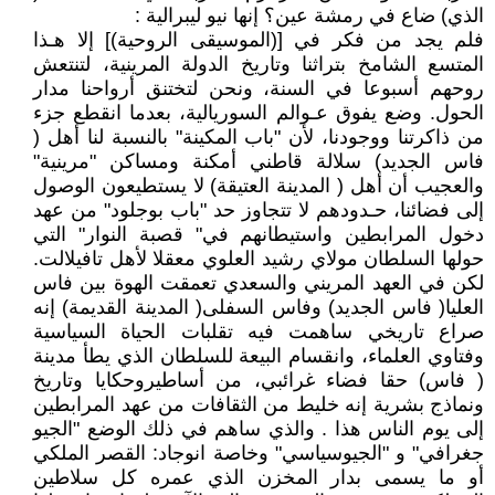
الذي) ضاع في رمشة عين؟ إنها نيو ليبرالية :
فلم يجد من فكر في [(الموسيقى الروحية)] إلا هـذا
المتسع الشامخ بتراثنا وتاريخ الدولة المرينية، لتنتعش
روحهم أسبوعا في السنة، ونحن لتختنق أرواحنا مدار
الحول. وضع يفوق عـوالم السوريالية، بعدما انقطع جزء
من ذاكرتنا ووجودنا، لأن "باب المكينة" بالنسبة لنا أهل (
فاس الجديد) سلالة قاطني أمكنة ومساكن "مرينية"
والعجيب أن أهل ( المدينة العتيقة) لا يستطيعون الوصول
إلى فضائنا، حـدودهم لا تتجاوز حد "باب بوجلود" من عهد
دخول المرابطين واستيطانهم في" قصبة النوار" التي
حولها السلطان مولاي رشيد العلوي معقلا لأهل تافيلالت.
لكن في العهد المريني والسعدي تعمقت الهوة بين فاس
العليا( فاس الجديد) وفاس السفلى( المدينة القديمة) إنه
صراع تاريخي ساهمت فيه تقلبات الحياة السياسية
وفتاوي العلماء، وانقسام البيعة للسلطان الذي يطأ مدينة
( فاس) حقا فضاء غرائبي، من أساطيروحكايا وتاريخ
ونماذج بشرية إنه خليط من الثقافات من عهد المرابطين
إلى يوم الناس هذا . والذي ساهم في ذلك الوضع "الجيو
جغرافي" و "الجيوسياسي" وخاصة انوجاد: القصر الملكي
أو ما يسمى بدار المخزن الذي عمره كل سلاطين