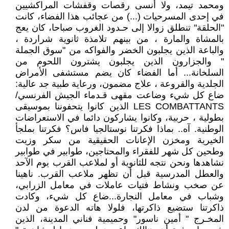
ومحمد تيمد، ولا أنسى رقصات وقفشات المراكشيين
في إحدى المسرحيات (...) من عجائب هذا الفضاء، كانت
"الحلقة" تنطلق زوالا إلى حـدود الغروب صباحا، كان يعج
بالمشاة والمارة ، من بينهم تلامذة ثانوية شراردة ،
والباعة الذين يجلبون الخضر والفواكه من "سوق الجملة
" والجزارون الذين يجلبون يشترون اللحوم من
السلخانة... أما الفضاء كان يضم مستشفى الأمراض
الجلدية والقروعة ، علاج مضمون، ورعاية طبية جد عالية:
ضاع كل شيء وضاعت مقهى قـدماء الجيش الفرنسي/
LES COMBATTANTS الذين كانوا يتحفوننا بموسيقى
بطولية ، حربية، وكانوا يشاركون دائما في الاستعراضات
الوطنية. آه.. بماذا فكرتنا نوستالجيا فاس؟ فكرتنا بملجأ
الخيرية ومخزن الإعانات الحقيقية من سكر وزيت
وطحين كل شهر للفقراء والمحتاجين، طوابير في طوابير
نشاهدها ونحن نتجه للثانوية أو لملاعب القرب يوم الآحد
والعطل المدرسية قبل أن تظهر ملاعب القرب. ناهينا
عن صخب ونشاط فتيات عاملات في معامل الزرابي،
وشباب في معامل النجارة...ضاع كل شيء، وكادت
ذاكرتنا ستضيع ذاكرتها، فلولا هاته الدعوة من لدن
المخـرج " أمين ناسور" وحميمية فناني المدينة، الذين