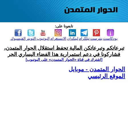
تابعونا على:
بودكاست
بنترست
تيلكرام
لينكدإن
الانستغرام
اليوتيوب
التويتر
الفيسبوك
تبرعاتكم وتبرعاتكن المالية تحفظ استقلال الحوار المتمدن،
فشاركونا في دعم استمرارية هذا الفضاء اليساري الحر
[اشترك في قناة ‫«الحوار المتمدن» على اليوتيوب]
الحوار المتمدن - موبايل
الموقع الرئيسي