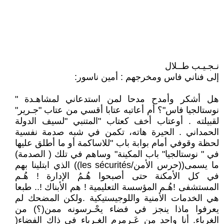
نـجـيـب طــلال
إلى فناني فاس ومخرجهم : أمين ناسور:
هل أشكر وأمدح مدحا لمن استدعاني لمشاهـدة "
نوستالجيا فاس"؟ أم أعاتبه عتابا أقسي من عتاب "جـرير"
لقبيلته . أوعتاب أخف كعتاب "المتنبي "لسيف الدولة
الحمداني . الحيرة هاته، تكمن في شبه صدمة نفسية
لحظة وقوفي أمام بوابة باب "للاساكمة أو ما أطلق عليها
في " نوستالجيا" باب المكينة" وساهم في تلك ( الصدمة)
ما يسمى((حرس الأمن/les sécurités)) الذي ابتلينا بهم
في كل الأمكنة حتى أصبحوا هُـمُ الإدارة ! هُـم
المستشفى !هُـم المؤسسة التعليمية ! هم الأبناك !.. طبعا
هي الخدمات الأمنية واللوجيستيكية .ولكن المضحك لم
يعرفوا ماذا ينجز في فضاء يحْـرسونه ممن(؟) من
الغرباء. أنا واحد من عَـرمرم الغـرباء في ذاك الفضاء(