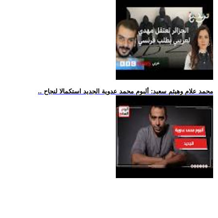
.. محمد علام وهيثم سعيد: ألبوم محمد عدوية الجديد استكمالا لنجاح