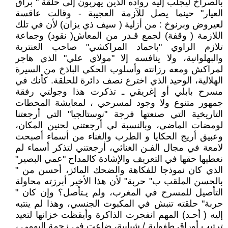
بالصراخ ليجلب إليه رواده الذين يهربون إلى حلقة " براق
العيار" حينما يصل للآزمة العجيبة - وقالت عاقسة
لعيروض وبرنوخ : من أزلية ( سيف ذي يزان) لأن في تلك
اللازمة ( وقفة) لجمع قـدر من المعاش( نقود) وجماعة
تلازم الراوي "باحماد المراكشي" صاحب العنترية
والبهلوانية، ولا ينافسه إلا "مولاي علي" الذي هاجر
لمراكش ومعه رزانته وأسلوب الحكي الباذخ من السيرة
الهلالية، الوحيد الذي اخترع نصف دائرة للحلقة. كأنك في
مسرح بابلي أو إغريقي ـ تذكرت هذا وجولتي رفقة
جمهور متنوع ولا وجود لمسرحي ، لمعايشة المحطات
التاريخية التي صنعتها فرجة "نوستالجيا" التي أرجعتنا
لومضات الماضي، وبالنسبة لي أرجعتني لحنين المكان،
وعبيق أريج الحكايا و الطرب والغناء من أسماء أصبحت
لامعة في مجال الفـن الغنائي، أرجعتني لتذكر أسماء لم
نعطيها حقها في التعريف والإشادة كالمداح "عمي البصير"
الذي كان نموذجا للفكاهة والضحك المائز، أحسن من "
بالحسن الملقب ب" حربة" لأن هذا الأخير أبرزته محاولة
التأصيل للمسرح في المغرب، ولم يـتأصل؟ وإن كان "
حربة" حلقته تنبش في المكبوت الجنسي، وهذا لم ينتبه
إليه ( أحـد) المهم انفجرت الذاكرة وأيقظت خزانها لتعيد
ترتيب أوراق طفولية / شبابية، ضاعت في زحمة اليومي ،