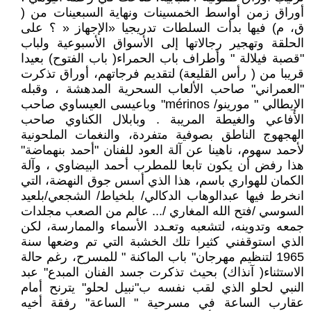
أوراق زمن أواسط الخمسينات ونهاية السبعينات من (
ق، م) فيها بدأت السلطات تدريجيا «الإجهاز « ؟ على
الحلقة وتهجير رجالاتها إلى الأسواق الأسبوعية ولباب
"قصبة فيلالة " وأطراف باب الحمراء( باب الفتوح) بعيدا
قريبا من ( رأس القليعة) لتقديم فرجاتهم، أوراق تذكرت
"العمراني" صاحب الألعاب السحرية المدهشة ، وقبله
الإيطالي " مورينو/ mérinos" وباعيسى العيساوي صاحب
الأفاعي والغيطة المريبة . وبابلال الكناوي صاحب
الهجهوج الناطق بصوفية متفردة، والنغمات الملحونية
لأحمد سهوم، ناهينا عن آلة العود للفنان "أحمد بنهماضة"
هذا رفض أن يكون تابعا للمطرب أحمد البيضاوي ، وآلة
الكمان للهواري باسم، هذا الذي أسس جوق النهضة، التي
انخرط فيها عبدالوهاب الدكالي/ بلخياط/ الشجعي/بلعيد
السوسي /فتح الله المغاري /... عالم من الصعب مجلدات
جمعه وتدوينه، لتشعبه وتعـدد الأسماء والممارسة، لكن
الذي استوقفني كثيرا تلك الخشبة التي تم وضعها سنة
1965 لتنظيم مهرجان" باب الماكنة " للمسرح، رغم حالة
الاستثناء( آنذاك) بحيث تذكرت جسد الفنان المبدع" عبد
النبي لحلو الذي لقب نفسه ب"نبيل لحلو" يترنح أمام
عقارب الساعة في مسرحية " الساعة" رفقة أخيه