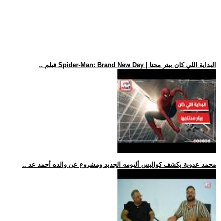
.. فيلم Spider-Man: Brand New Day | البداية اللي كان بيتر محتا
.. محمد عدوية يكشف كواليس ألبومه الجديد ومشروع عن والده أحمد عد