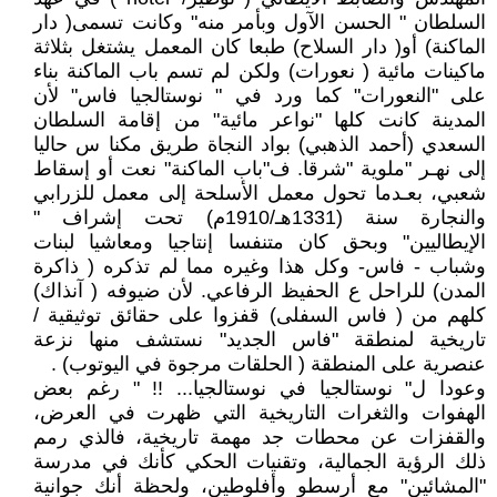
السلطان " الحسن الآول وبأمر منه" وكانت تسمى( دار
الماكنة) أو( دار السلاح) طبعا كان المعمل يشتغل بثلاثة
ماكينات مائية ( نعورات) ولكن لم تسم باب الماكنة بناء
على "النعورات" كما ورد في " نوستالجيا فاس" لأن
المدينة كانت كلها "نواعر مائية" من إقامة السلطان
السعدي (أحمد الذهبي) بواد النجاة طريق مكنا س حاليا
إلى نهـر "ملوية "شرقا. ف"باب الماكنة" نعت أو إسقاط
شعبي، بعـدما تحول معمل الأسلحة إلى معمل للزرابي
والنجارة سنة (1331هـ/1910م) تحت إشراف "
الإيطاليين" وبحق كان متنفسا إنتاجيا ومعاشيا لبنات
وشباب - فاس- وكل هذا وغيره مما لم تذكره ( ذاكرة
المدن) للراحل ع الحفيظ الرفاعي. لأن ضيوفه ( آنذاك)
كلهم من ( فاس السفلى) قفزوا على حقائق توثيقية /
تاريخية لمنطقة "فاس الجديد" نستشف منها نزعة
عنصرية على المنطقة ( الحلقات مرجوة في اليوتوب) .
وعودا ل" نوستالجيا في نوستالجيا... !! " رغم بعض
الهفوات والثغرات التاريخية التي ظهرت في العرض،
والقفزات عن محطات جد مهمة تاريخية، فالذي رمم
ذلك الرؤية الجمالية، وتقنيات الحكي كأنك في مدرسة
"المشائين" مع أرسطو وأفلوطين، ولحظة أنك جوانية