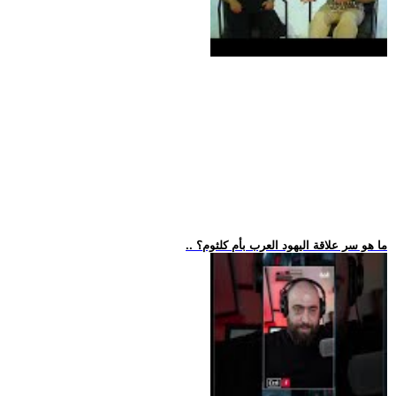
.. ما هو سر علاقة اليهود العرب بأم كلثوم؟