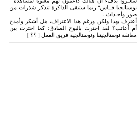
شعـروا بدفء أن هنالك داعمون لهم معنويا لمشاهدة "
نوستالجيا فــاس" ربما ستبقى الذاكرة تتذكر شذرات من
صور وأحـداث..
أعترف بهذا ولكن ورغم هذا الاعتراف، هل أشكر وأمدح
أم أعاتب؟ لقد احترت بالبوح الصادق: كما احترت بين
معانقة نوستالجيتنا ونوستالجية فريق العمل [ ؟؟ ]