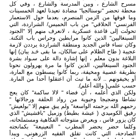
مسرح الشارع ، وبين المدرسة والشارع ، وفي كل
محطة تحضر "نوستالجيا" مضادة تعيدنا لعهد الخمسينات
وما فوقها من الزمن المنصرم، بعدما حول الاستعمار
الفرنسي" الحلاقي" من باب الخميس/ الشراردة، التي
تحولت إلى قاعدة عسكرية ، لانعرف منهم إلا "الجنود
السينغاليين" الذين كانوا مرابطين وحراس باب الثكنة.
وكان نساء فاس الجديد ومنطقة الشراردة يرددن لازمة
عجيبة ( طاح الظلام على سالكان، ما بقى حَـد يبان) إنها
البلاغة بدون معلم ، إنها إشارة دالة على سـواد بشرة
الجنود السينغاليين، الذين كانوا ما مرة يهرولون نحونا
بطريقة عصبية ومخيفة، ربما كانوا يبسطون مع المارة،
أو يخيفونهم .. لأنه ما تبث أن اعتقلوا أحدا من المارة.
حسب علمي( والله أعلم).
ولكن الذي أعلمه ، أن فضاء " لالا ساكمة" كان يعج
نشاطا وضجيجا وحيوية من رواد الحلقة ورجالاتها "
رحمهم الله برحمته الواسعة" ولم يبق منهم إلا "بولعيش"
رفيق الكوميدي ( عيشة بطيط) وزميل "باقشيش" الذي
كان يزور فاس ، ويعرض منتوجاته الفكاهية ومستملحاته،
وكلما حضر يحضر المطرب " النعينيعة" بكمانجته
الصادحة، التي كانت تقلق الفقيه الزرهوني، ويبدأ