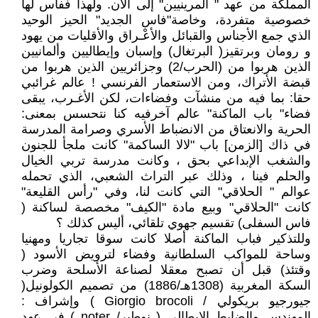
المملكة من عهد " المرينيين" إلى الآن. ولهذا ففاس لها
خصوصية متفردة، وخاصة"فاس الجديد" الحيز الوحيد
الذي جمع الأجناس والقبائل والأعْـراق والأقليات من يهود
و رومان وبرتقيز( البرتغال) وإسبان وإيطاليين وألمانيين
الذين هربوا من (الحرب/2) وجزائريين الذين هربوا من
قبضة الأتراك، ومن الاستعمار الفرنسي ! عالم غرائبي
حقا: بما فيه من منشآت وفضاءات، لكن الأغـرب، يبقى
فضاء" باب الماكنة" عالم آخرفيه كنا نتحسس بمعنى:
الحرية والانعتاق من الانضباط الأسري وصرامة المدرسة
في ذاك [الزمن] باب "لالا الساكمة" كانت ملجأ للجنون
والشغب الإبداعي بحق ، وكانت مدرسة تربي الخيال
والحلم فينا ، وذلك عبر التراث الشعبي، الذي تحمله
عوالم " الحلاقي" التي كانت لنا، وفي "رأس القليعة"
كانت "الحلاقي" وبيع مادة "الكيف" مخصصة لساكنة (
فاس السفلى) تقسيم جهوي تلقائي، أليس كذلك ؟
وللتذكير فباب الماكنة أصلا كانت سوقا تجاريا ومهنيا
وساحة للمواكب السلطانية وفضاء لترويض الأسود (
وقتئذ) قبل أن تصبح معقلا لصناعة الأسلحة وضرب
السكة المغربية (1308هـ/1886) من تصميم الكولونيل(
جيورجيو بريكولي / Giorgio brocoli ) وإشراف :
المهندس والضابط الايطالي ( نوطير/ noter ) في عهد