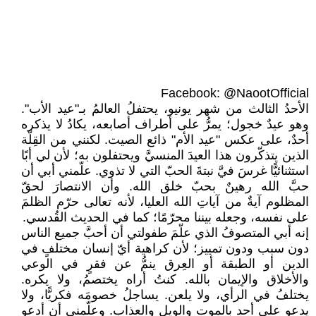
Facebook: @NaootOfficial
الأحدُ الثالث من شهر يونيو، يحتفلُ العالمُ بـ"عيد الأب".
وهو عيدٌ خجول؛ يمرُّ على أطراف أصابعه، يكادُ لا يذكره
أحدٌ، على عكس "عيد الأم" ذائع الصيت. لكنني من القِلّة
الذين يتذكّرون هذا العيدَ المنسيَّ ويحتفلون به؛ لأن لي أبًا
استثنائيًّا غرسَ فيَّ نبتةَ الحبّ التي لا تذوي. علّمني أبي أن
حبَّ الله رهينٌ بحبّ خلق الله. وأن الانتصارَ لحقّ
المظلوم آيةٌ من آياتِ الله العليا، لأنه تعالى حرّم الظلمَ
على نفسه، وجعله بيننا محرّمًا؛ كما في الحديث القُدسي.
إنه أبي المتصوفُ الذي علّمَ طفولتي أن أحبَّ جميع الناس
دون سبب ودون تمييز؛ لأن كراهية أيّ إنسان مختلفٍ في
الدين أو الطبقة أو العِرق ينمُّ عن فقرٍ في الوعي
والأخلاق والإيمان بالله. كنتُ أراه يختصمُ، ولا يكره.
يختلفُ في الرأي، ولا يلعن. يساجلُ خصومَه فكريًّا، ولا
يدعو على أحد بالموت والويل والعذاب. وعلّمني أن أدعو