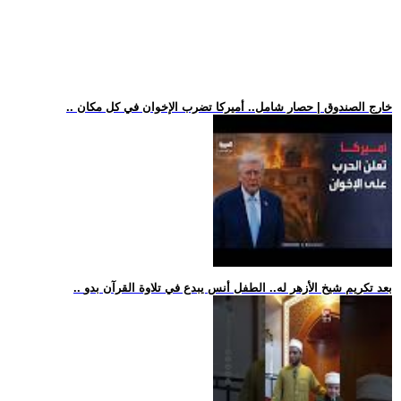
.. خارج الصندوق | حصار شامل.. أميركا تضرب الإخوان في كل مكان
.. بعد تكريم شيخ الأزهر له.. الطفل أنس يبدع في تلاوة القرآن بدو