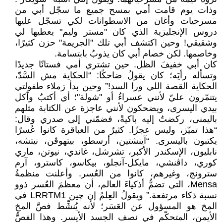
وذات يوم قامت أمي بمسح جميع ما سجّل أبي من
مسرحيات وأغان من الاسطوانات لكي تسجّل عليها
دروس الإنجليزية الذي كان "مستر وليم" يعطيها لي
وشقيقي! وحين اكتشف أبي تلك "الجريمة" حزن كثيرًا،
وخاصمها. لكن خصام أبي كان يذوبُ بابتسامة.
كان أبي خفيفَ الظل. حين تشتري أمي فستانًا جديدًا
وتسأله رأيَه؛ كان يقولُ ضاحكًا: “الحكاية مش السَّدّ،
الحكاية القصة اللي ورا السد!” وحين بدأ زملاء طفولتي
يتنمّرون عليّ لأنني عسراءُ أو "شولة"؛ أي أكتبُ وآكل
بيدي اليسرى، ويضحكون لأنني عاجزة عن الكتابة مثلهم
باليمنى، ركضتُ إليه باكيةً، فضمّني إلى صدري وقال:
“هذا تميّز، وليس عجزًا. كثيرٌ من العباقرة كانوا عُسرًا
يكتبون باليسرى. “آينشتين، أرسطو، بيتهوڤن، نيتشه،
نابليون، الإسكندر الأكبر، تشرشل، غاندي، نيوتن، ماري
كوري، داڤنشي، مايكل-آنجلو، بيكاسو، كاسترو، آرم
سترونج، وغيرهم، كانوا من العُسر. وأعلنت منظمةُ
Mensa، التي تضمُّ أذكياءَ العالم، أن معظمَ العُسر ذوو
نسبة ذكاء مرتفعة.” ويقولُ العِلمُ إن چين LRRTM1 في
المخ هو المسؤول عن العَسَر؛ لأنه يُنشِّط فصَّ المخ
الأيمن، المتحكّم في نصف الجسد الأيسر. وهذا الفصُّ