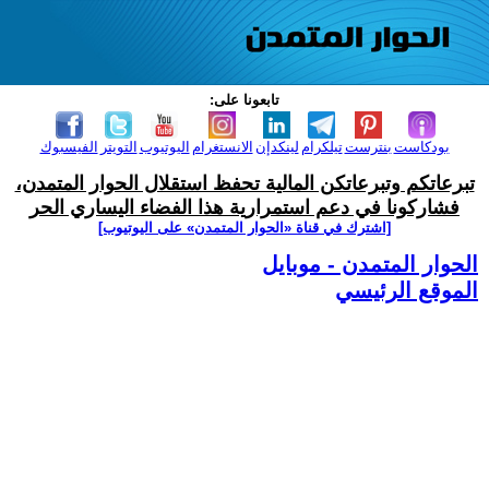
تابعونا على:
بودكاست
بنترست
تيلكرام
لينكدإن
الانستغرام
اليوتيوب
التويتر
الفيسبوك
تبرعاتكم وتبرعاتكن المالية تحفظ استقلال الحوار المتمدن،
فشاركونا في دعم استمرارية هذا الفضاء اليساري الحر
[اشترك في قناة ‫«الحوار المتمدن» على اليوتيوب]
الحوار المتمدن - موبايل
الموقع الرئيسي