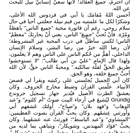
أن أحترمَ، جميعَ العقائد؛ لأنها سعيٌ إنسانيٌّ نبيل للبحث
عن الله.
أحسن اللهُ مُقامَك يا أبي في فردوس الله الأعلى،
وشكرًا لكل ما علمتنيه من قيم نبيلة جعلتني أحيا في حال
سلام روحي، رغم أن فاتورة محبة "جميع الناس" باهظةٌ
ومُرّة. فأنْ تُحبَّ "جميعَ" الناس، يعني أنْ يحاربَكَ "معظمُ"
الناس! لكنني سأظلُّ في درب المحبة غير المشروطة؛
لأن رضا الله خيرٌ من رضا البشر، وسلامَ الإنسان
الداخلي، أهمُّ من حُكم الناس على الناس وهم لا يعلمون.
ولهذا قال الإمام "عليّ بن أبي طالب": “لا تستوحشوا
طريق الحقِّ لقلّة سالكيه.” ومحبةُ الناس حقٌّ، لأن الله
أحبَّ جميعَ خلقه، وهو الحق.
كان أبي الجميل يُجلسني على ركبتيه ويقرأ لي قصصَ
الأنبياء. علّمني القرآنَ وضبطَ مخارج الحروف. وكان
يعشقُ الطربَ الأصيل فيُدير جهاز تسجيل جروندج
Grundig ليُشيعَ في أرجاء البيت صوتُ "أم كلثوم" و"عبد
الوهاب" و"فهد بلان" و"صباح"، أولئك عَشقهم أبي
وأورثني عِشقَهم. وكان يحبُّ القرآن بصوت العظيمين:
"المنشاوي" و”عبد الباسط"؛ فورثتُ عنه عشقَهما. وكان
يحبُّ "فؤاد المهندس، وشويكار"، ويتباهى بما لديه من
ثروة قيّمة من مسرحياتهما. ويقول إنني أشبه “شويكار”.