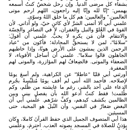
بشفاء كل مرضى الدنيا. وإن رحل شخصٌ كنتُ أسمعه
يهمس: “إنّا لله وإنّا إليه راجعون، اللهم ارحم موتى
العالمين.” والعالمين: هم كل ما خلق اللهُ وسوّى.
علمني أبي ألا أتمنى الشرَّ لأي كائنٍ حيّ، ولو آذاني. لأن
القوةَ في العُلوّ والنبل والغفران، لا في التصاغر والخِسّة
والانتقام. فأن مَن يكره لا يحبُّ. علمني أن أقولَ:
"سلامًا"، لمن لا يستحقُّ المجادلة؛ فأكون من "عباد
الرحمن الذين يمشون على الأرض هونًا، وإذا خاطبهم
الجاهلون قالوا سلاما". علمني أن أساجل الأقوياء، لا
الضعفاء والموتى. فالضِعافُ لهم المؤازرة، والموتى لهم
المغفرة.
أورثني أبي قلبًا "عاطلا" عن الكراهية، ولم أسعَ يومًا
لإصلاحه. فأحمد الله أنني لم أقف يومًا مُتلبِّسةً بجُرم
الدعاء على أحد بالشر، رغم ما عايشته من ظُلم، وكم
ظُلمت! فقط كنتُ أدعو الله بأن يفصل بيني وبين
الظالمين بكشف كيدهم، وكفِّ شرّهم. علّمني أبي أن
البغض صَغارٌ في النفس، وأن النُبلَ هو المحبة، حتى
المسيئين.
هذا أبي المتصوف الجميل الذي حفظ القرآنَ كاملا، وكان
يؤذنُ للصلاة في المسجد بصوته العذب. احترمَ، وعلّمني