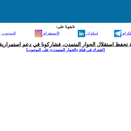
تابعونا على:
لكرام
لينكدإن
الانستغرام
اليوتيوب
ية تحفظ استقلال الحوار المتمدن، فشاركونا في دعم استمرارية 
[اشترك في قناة ‫«الحوار المتمدن» على اليوتيوب]