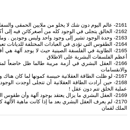
2161- عالم اليوم دون شك لا يخلو من ملايين الحمقى والسفلة والمتعصبين لما هو بائد وعدواني ، الذين لا يمكن إقامة عالم جديد بوجودهم ..
2162- الخالق يتجلى في الوجود كله من أصغركائن فيه إلى أكبر مجرة ولايتجلى بكليته في كائن بعينه مهما كان ذلك الكائن
2163- وحدة الوجود تشير إلى وجود واحد وليس وجودين . وما الوجود إلا للخالق وحده ، فليس هناك وجود خارج وجود ه
2164- الطقوس التي تؤدى في العبادات المختلفة للديانات تعبرعن جهل ثقافي مريب للعقل البشري، لم يدرك بعد ماهو الخالق وما غايته من الوجود
2165- الطاوية في الفلسفة الصينية حيث لا يوجد آلهة هي
أعظم الفلسفات البشرية على الاطلاق
2166- العقل البشري في أزمة مريبة طالما ظل خاضعاً ل
والانقسامات
2167- لو ظلت الطاقة العقلانية حبيسة كمونها لما كان هناك وجود مادي يعرف بالخلق ولما فكر الانسان في خالق والغاية من الخلق التي لم يدركها العقل البشري بعد.
2168- حين أرادت الطاقة العقلانية أن تتجلى أوجدت الوج
عملية الخلق تتم دون عقل !
2169- العقل البشري ما يزال يعتقد بوجود آلهة وأن طقوس العبادة في الديانات المختلفة هي فرض من الآلهة
2170- لم يعرف العقل البشري بعد ما إذا كانت ماهية الآلهة كيانات مادية أم طاقوية أم لا يوجد لهم كيان، وإن جسدتهم بعض الديانات في أشخاص بشرية أو منحوتات فنية ترمز لهم
الملك لقمان