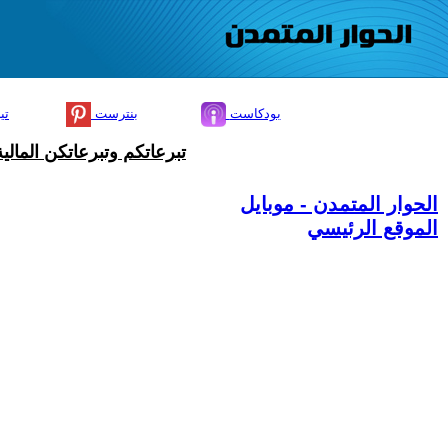
بودكاست
بنترست
تي
تبرعاتكم وتبرعاتكن المال
الحوار المتمدن - موبايل
الموقع الرئيسي