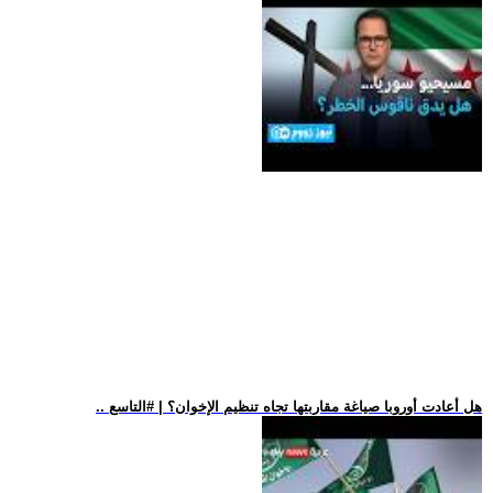
.. هل أعادت أوروبا صياغة مقاربتها تجاه تنظيم الإخوان؟ | #التاسع