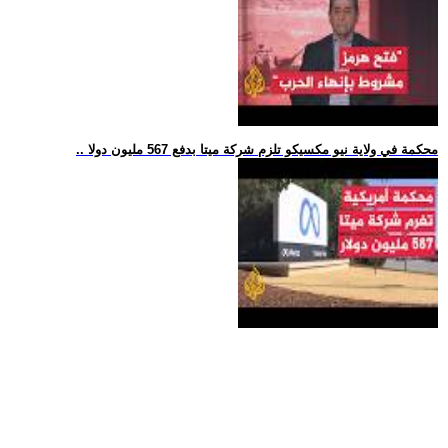
.. محكمة في ولاية نيو مكسيكو تلزم شركة ميتا بدفع 567 مليون دولا