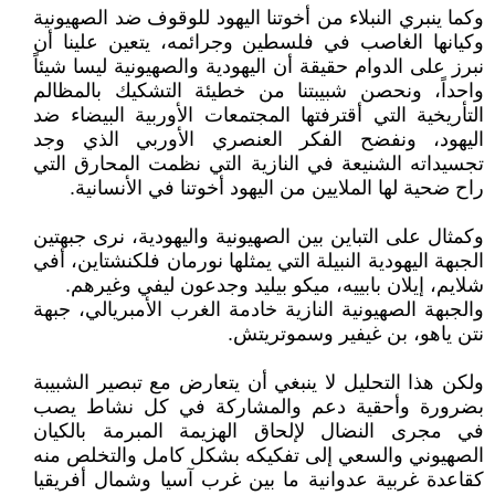
وكما ينبري النبلاء من أخوتنا اليهود للوقوف ضد الصهيونية
وكيانها الغاصب في فلسطين وجرائمه، يتعين علينا أن
نبرز على الدوام حقيقة أن اليهودية والصهيونية ليسا شيئاً
واحداً، ونحصن شبيبتنا من خطيئة التشكيك بالمظالم
التأريخية التي أقترفتها المجتمعات الأوربية البيضاء ضد
اليهود، ونفضح الفكر العنصري الأوربي الذي وجد
تجسيداته الشنيعة في النازية التي نظمت المحارق التي
راح ضحية لها الملايين من اليهود أخوتنا في الأنسانية.
وكمثال على التباين بين الصهيونية واليهودية، نرى جبهتين
الجبهة اليهودية النبيلة التي يمثلها نورمان فلكنشتاين، أفي
شلايم، إيلان بابييه، ميكو بيليد وجدعون ليفي وغيرهم.
والجبهة الصهيونية النازية خادمة الغرب الأمبريالي، جبهة
نتن ياهو، بن غيفير وسموتريتش.
ولكن هذا التحليل لا ينبغي أن يتعارض مع تبصير الشبيبة
بضرورة وأحقية دعم والمشاركة في كل نشاط يصب
في مجرى النضال لإلحاق الهزيمة المبرمة بالكيان
الصهيوني والسعي إلى تفكيكه بشكل كامل والتخلص منه
كقاعدة غربية عدوانية ما بين غرب آسيا وشمال أفريقيا