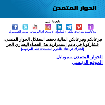
تابعونا على:
بودكاست
بنترست
تيلكرام
لينكدإن
الانستغرام
اليوتيوب
التويتر
الفيسبوك
تبرعاتكم وتبرعاتكن المالية تحفظ استقلال الحوار المتمدن،
فشاركونا في دعم استمرارية هذا الفضاء اليساري الحر
[اشترك في قناة ‫«الحوار المتمدن» على اليوتيوب]
الحوار المتمدن - موبايل
الموقع الرئيسي