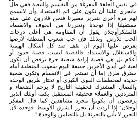
في نفس الحلقة المفرغة من التقسيم والتبعية ففي ظل
مايجري علينا أن نكون على اتم الاستعداد وأن لانسمح
لهم مرة أخرى بتقرير مصيرنا فنحن قادرون على صنع
مستقبلنا إذا توحدنا وتحررنا من الخوف والانقسام
فالمفكرأوجلان يقول أن المقاومة هي أعلى درجات
الحب للأرض. وبذلك فإن حب شعوب المنطقة لأرضها
يفرض عليها اليوم أن تقف ضد كل أشكال الهيمنة
والاستغلال والاستبداد فالقضية ليست قضية حدود أو
أعلام بل هي قضية إرادة شعبية حرة ترفض أن تكون
لعبة في أيدي الآخرين حقيقة اليوم شعوب المنطقة أمام
مفترق طرق إما أن تستمر في الانقسام وتكون ضحية
جديدة لمخططات القوى الكبرى أو تختار طريق الوحدة
والنضال المشترك فحقيقة التاريخ لا يرحم الضعفاء و
المترددين والعملاء فحقيقة المستقبل يكتبه أولئك الذين
يرفضون أن يكونوا مجرد مشاهدين كما قال المفكر
أوجلان: إذا أردت أن تحرر الشرق الأوسط فوحده لأن
التحرر لا يأتي بالتجزئة بل بالتضامن والوحدة ".