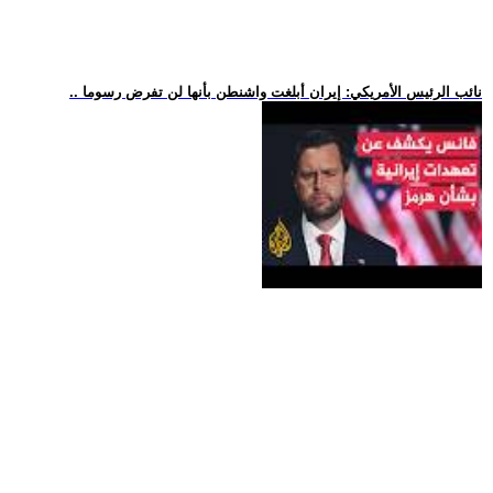
.. نائب الرئيس الأمريكي: إيران أبلغت واشنطن بأنها لن تفرض رسوما