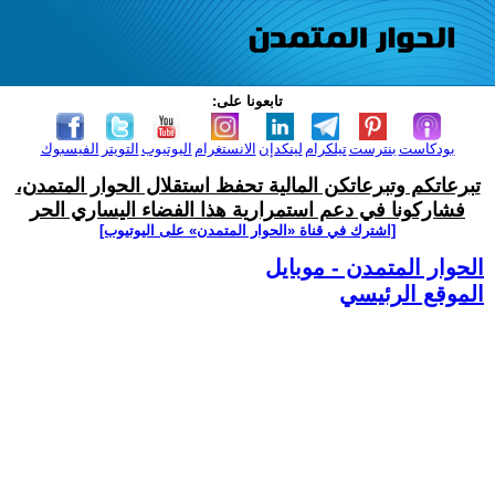
تابعونا على:
بودكاست
بنترست
تيلكرام
لينكدإن
الانستغرام
اليوتيوب
التويتر
الفيسبوك
تبرعاتكم وتبرعاتكن المالية تحفظ استقلال الحوار المتمدن،
فشاركونا في دعم استمرارية هذا الفضاء اليساري الحر
[اشترك في قناة ‫«الحوار المتمدن» على اليوتيوب]
الحوار المتمدن - موبايل
الموقع الرئيسي