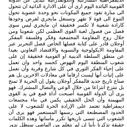
الديمقراطية التشاركية والكونفدرالية كبديل عن الدولة
القومية البائدة اليوم ارى أن على الادارة الذاتية ان تتحول
الى منارة تقود جميع المكونات نحو وحدة عضوية تحول
التنوع الى قوة لا تقهر وتستغل مايجري لفرض وجودها
كارادة شعبية لا تكسر فحقيقة ان مايجري ليس سوى
فصل من فصول لعبة القوى العظمى لكن شعوبنا ومن
خلال روح المقاومة المجتمعية وفكر وفلسفة المفكر
أوجلان قادر على كتابة فصلها الخاص فصل التحرير عبر
المقاومة الايكولوجية والنسوية والاقتصاد التعاوني بعيدا
عن منطق السلطة الدينية او القومية فحقيقة إن على
شعوب المنطقة اليوم النهوض كجسد واحد وان تعمل
على إحياء الفكر الثوري في كل شارع وقرية وأن تعمل
على إثبات أنها ليست ارقاما في معادلات الاخرين بل هم
صناع تاريخ جديد فالمفكر أوجلان يقول إن الحرية لا تمنح
بل تنتزع انتزاعا من خلال الوعي والنضال المشترك. فهو
يرى أن الدولة القومية أصبحت أداة قمع في يد القوى
المهيمنة وأن الحل الحقيقي يكمن في بناء مجتمعات
ديمقراطية تعتمد على الإرادة الحرة للشعوب لا على
الحدود المصطنعة التي رسمها المستعمر فهو يرى أن
الشعوب التي تنسى تاريخها تكرر مأساتها وهذه الكلمات
حقيقة تذكرنا بأننا إن لم نتعلم من الماضي سنظل ندور