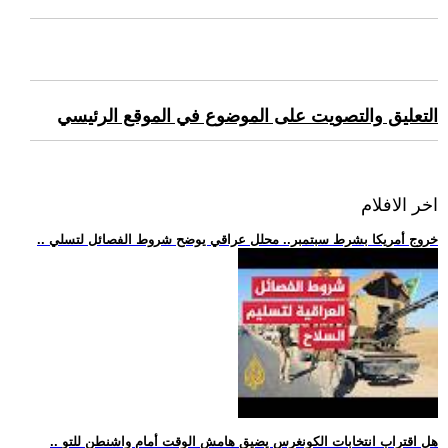
التعليق والتصويت على الموضوع في الموقع الرئيسي
اخر الافلام
.. خروج أمريكا بشرط سبتمبر.. محلل عراقي يوضح شروط الفصائل لتسلي
.. هل اقتراب انتخابات الكونغرس يضيق هامش الوقت أمام واشنطن للتو