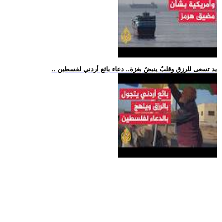
.. يد تسعى للرزق وقلبٌ ينبضُ بغزة.. دعاء بائع أردني لفسطين