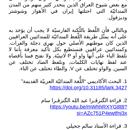
مع بعض شيوخ العراق الذين ينحدر كثير منهم من المدن
المندائيّة التي احتلتها إيران في الأهواز وشوشتر
وديزفول.
وبالتالي فأن اللّفظ باللّكنة الفارسيّة لا يجب أن يؤخذ به
على أنه يمثّل طريقة اللّفظ المندائيّة للمندائيين العراقيين
الذين كان موطنهم الأصلي حول نهري دجلة والفرات.
وكمندائيين عراقيين فنستطيع بكل تأكيد معرفة بأننا لا
نلفظ الباء على أنها واو أو P لاتينيّة, ولا نفتح فمنا بأقصاه
عند لفظ نهايات الكلمات, ونلفظ الصاد تختلف عن
السين, والواو تختلف عن V, والطاء تختلف عن التاء.
1. البحث الأكاديمي “اللُّغة المندائيّة العربيّة القديمة”
https://doi.org/10.31185/lark.3427
2. قراءة الگنزڤـرا عبد الله الگنزڤـرا سام
https://youtu.be/mWhhRXYG8t8?
si=AZc751P4ewtfnj3x
3. قراءة الأستاذ سالم جحيلي