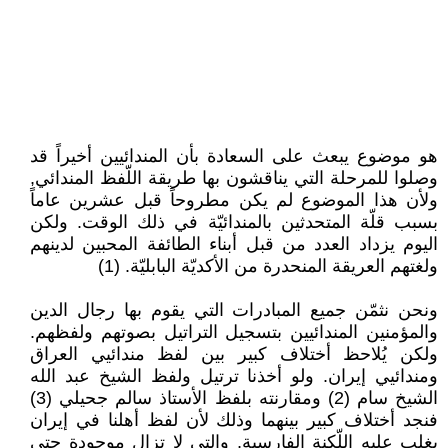
هو موضوع يبعث على السعادة بأن المندائيين أخيراً قد
وصلوا للمرحلة التي يناقشون بها طريقة اللّفظ المندائي,
ولأن هذا الموضوع لم يكن مطروحاً قبل عشرين عاماً
بسبب قلّة المتحدثين بالمندائيّة في ذلك الوقت. ولكن
اليوم يزداد العدد من قبل أبناء الطائفة المحبين لدينهم
ولغتهم العريقة المنحدرة من الأكديّة البابليّة. (1)
ونحن نثمّن جميع المبادرات التي يقوم بها رجال الدين
والمؤمنين المندائيين بتسجيل التراتيل بصوتهم ولفظهم.
ولكن يُلاحظ أختلاف كبير بين لفظ مندائيي العراق
ومندائيي إيران. ولو أخذنا ترتيل ولفظ الشيخ عبد الله
الشيخ سام (2) ومقارنته بلفظ الأستاذ سالم جحيلي (3)
فنجد أختلاف كبير بينهما وذلك لأن لفظ أهلنا في إيران
يغلب عليه اللّكنة الفارسية, والتي لا تزال موجودة حتى