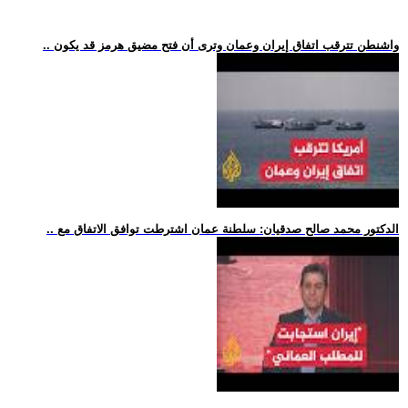
.. واشنطن تترقب اتفاق إيران وعمان وترى أن فتح مضيق هرمز قد يكون
.. الدكتور محمد صالح صدقيان: سلطنة عمان اشترطت توافق الاتفاق مع