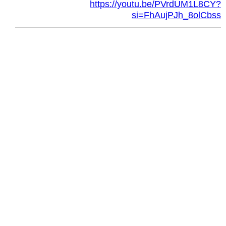
https://youtu.be/PVrdUM1L8CY?
si=FhAujPJh_8olCbss