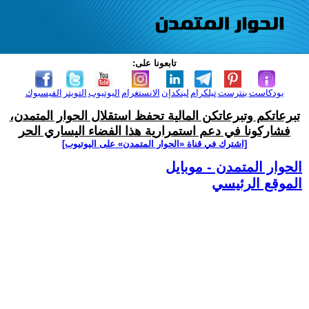
تابعونا على:
بودكاست
بنترست
تيلكرام
لينكدإن
الانستغرام
اليوتيوب
التويتر
الفيسبوك
تبرعاتكم وتبرعاتكن المالية تحفظ استقلال الحوار المتمدن،
فشاركونا في دعم استمرارية هذا الفضاء اليساري الحر
[اشترك في قناة ‫«الحوار المتمدن» على اليوتيوب]
الحوار المتمدن - موبايل
الموقع الرئيسي