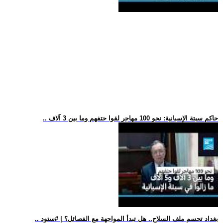
.. حاكم سبتة الإسبانية: نحو 100 مهاجر لقوا حتفهم وما بين 3 آلاف
.. بغداد تحسم ملف السلاح.. هل تبدأ المواجهة مع الفصائل؟ | #ستود