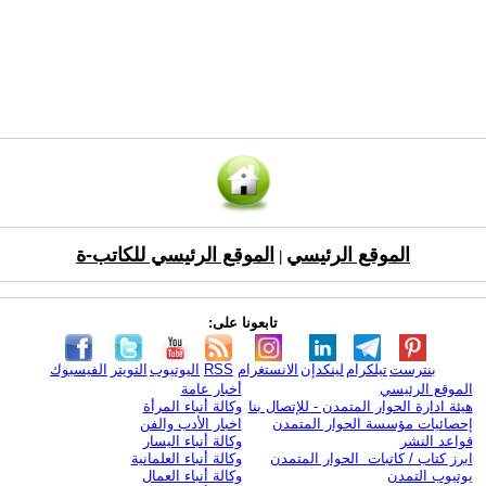
الموقع الرئيسي
الموقع الرئيسي للكاتب-ة
|
تابعونا على:
بنترست
تيلكرام
لينكدإن
الانستغرام
RSS
اليوتيوب
التويتر
الفيسبوك
الموقع الرئيسي
أخبار عامة
هيئة ادارة الحوار المتمدن - للإتصال بنا
وكالة أنباء المرأة
إحصائيات مؤسسة الحوار المتمدن
اخبار الأدب والفن
قواعد النشر
وكالة أنباء اليسار
ابرز كتاب / كاتبات الحوار المتمدن
وكالة أنباء العلمانية
يوتيوب التمدن
وكالة أنباء العمال