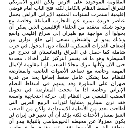
المقاومة الموجودة على الأرض ولكن الغزو الأمريكي
للعراق أسقط النظام بالكامل لكنه فتح الباب أمام فوضى
إقليمية استمرت لسنوات المشهد الإيراني الراهن يحمل
عناصر فريدة تميزه عن التجارب السابقة وخاصة مع
وجود شبكة معقدة من الحلفاء الإقليميين الذين يمكن أن
يحولوا أي مواجهة مع طهران إلى صراع إقليمي واسع
ولذلك يبدو أن واشنطن تسعى إلى خلق توازن بين
إضعاف القدرات العسكرية للنظام دون الدخول في حرب
شاملة كما حصل في العراق وافغانستان قد تخرج عن
السيطرة وهو ما قد يفسر التركيز على أهداف محددة
حتى الآن وكأنها تترك مجالا للشعب او المقاومة لإكمال
المهمة وخاصة مع تصاعد الأصوات الغاضبة والمعارضة
للنظام مما يشكل عامل ضغط إضافيا يحد من قدرة
طهران على المناورة وقد يسهم في اسقاط النظام
الإيراني وخاصة اذا ما نجحت المعارضة في تحويل
الغضب الشعبي من النظام إلى حركة احتجاجية واسعة
فقد نرى سيناريو مشابها لثورات الربيع العربي التي
أطاحت بعدد من الأنظمة الاستبدادية ولكن من الصعب
التنبؤ بمسار الأحداث لكنه يؤكد أن أي تغيير في إيران لن
يكون معزولا عن محيطه الجيوسياسي بالنهاية يبدو أن
منطقة الشرق الأوسط تقف عند مفترق طرق حاسم