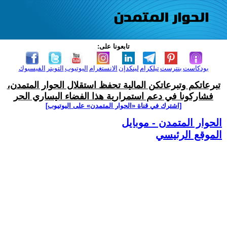
تابعونا على:
بودكاست
بنترست
تيلكرام
لينكدإن
الانستغرام
اليوتيوب
التويتر
الفيسبوك
تبرعاتكم وتبرعاتكن المالية تحفظ استقلال الحوار المتمدن،
فشاركونا في دعم استمرارية هذا الفضاء اليساري الحر
[اشترك في قناة ‫«الحوار المتمدن» على اليوتيوب]
الحوار المتمدن - موبايل
الموقع الرئيسي