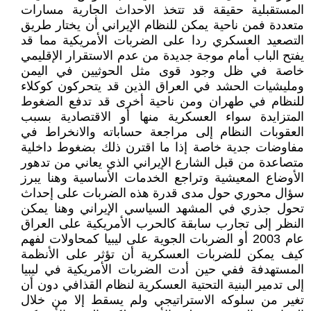
المستقبلية حقيقة قد تتخذ الاحداث الجارية مسارات
متعددة فمن ناحية يمكن للنظام الإيراني أن يختار طريق
التصعيد العسكري ردا على الضربات الأمريكية مما قد
يفتح الباب أمام موجة جديدة من عدم الاستقرار الإقليمي
خاصة في ظل وجود قوى مثل الحوثيين في اليمن
ومليشيات الحشد في العراق الذين قد يتحركون كوكلاء
للنظام في طهران ومن ناحية أخرى قد تدفع الضغوط
المتزايدة سواء العسكرية منها أو الاقتصادية بسبب
العقوبات النظام إلى مراجعة حساباته والانخراط في
مفاوضات جدية خاصة إذا ما اقترن ذلك بضغوط داخلية
متصاعدة من قبل الشارع الإيراني الذي يعاني من تدهور
الأوضاع المعيشية وتراجع الخدمات الأساسية وهنا يبرز
سؤال محوري حول مدى قدرة هذه الضربات على إحداث
تحول جذري في المشهد السياسي الإيراني وهنا يمكن
النظر إلى تجارب سابقة كالحرب الأمريكية على العراق
عام 2003 أو الضربات الجوية على ليبيا كمحاولات لفهم
كيف يمكن للضربات العسكرية أن تؤثر على الأنظمة
المستهدفة ففي حين أدت الضربات الأمريكية في ليبيا
إلى تدمير البنية التحتية العسكرية لنظام القذافي دون أن
تغير من سلوكه الاستراتيجي ولم يسقط إلا من خلال