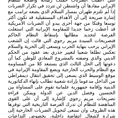
التي أعقبت الضربات حملت رسالة واضحة للنظام
الإيراني مفادها أن واشنطن لن تتردد في تكرار الضربات
إذا لم تلتزم طهران بمسار السلام الذي يضعه ترامب مع
إشارة صريحة إلى أن الأهداف المستقبلية قد تكون أكثر
توسعا وفتكا من جهة أخرى يبدو أن الضربات الأمريكية
قد أعطت زخما جديدا للمقاومة الإيرانية التي استغلت
الفرصة لتجديد مطالبها بإسقاط النظام الحاكم
فتصريحات السيدة مريم رجوي التي قالت إن الشعب
الإيراني يرحب بنهاية الحرب ويسعى إلى الحرية والسلام
تعكس تطلعا شعبيا لتغيير جذري بعد عقود من الحكم
الديني والذي وصفته بالمشروع المعادي للوطن كما أن
دعوتها إلى الحل الثالث الذي يستبعد كلا من المساومة
مع النظام والحرب الخارجية ويضع المقاومة الإيرانية في
موقع الوسيط الذي يسعى إلى تحقيق انتقال ديمقراطي
من الداخل مدعوما بإرادة شعبية تطالب بإنهاء الدكتاتورية
الدينية وإقامة جمهورية علمانية تقوم على المساواة بين
الجنسين وفصل الدين عن الدولة ويمكن قراءة
تصريحات مريم رجوي كإشارة إلى أن على القوى
المناهضة للنظام أن تدرك الفرصة التاريخية التي توفرها
هذه الظروف وان تسعى لتحويل الضربات الخارجية إلى
شرارة لإشعال انتفاضة داخلية، بخصوص التداعيات