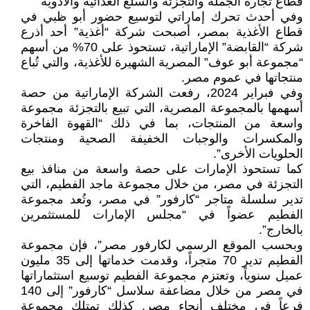
قطاع تجارة الجملة والتجزئة والسلع الغذائية والأدوية
وفي أحدث تحرك إماراتي لتوسيع حضور أبو ظبي في
قطاع الأغذية بمصر، أصبحت شركة “أغذية” أحد أذرع
شركة “القابضة” الإماراتية، تستحوذ على 70% من أسهم
“مجموعة أبو عوف” المصرية الشهيرة للأغذية، والتي تُباع
منتجاتها في عموم مصر.
وفي فبراير 2024، رفعت الشركة الإماراتية من حصة
أسهمها بالمجموعة المصرية، التي تبيع بالتجزئة مجموعة
واسعة من المنتجات، بما في ذلك “القهوة الفاخرة
والمكسرات والوجبات الخفيفة الصحية ومنتجات
الحلويات الأخرى”.
كما تستحوذ الإمارات على حصة واسعة من منافذ بيع
التجزئة في مصر، من خلال مجموعة ماجد الفطيم، التي
تدير سلسلة متاجر “كارفور” في مصر، وتُعد مجموعة
الفطيم عضواً في “مجلس الإمارات للمستثمرين
بالخارج”.
وبحسب الموقع الرسمي لكارفور مصر”، فإن مجموعة
الفطيم تدير 70 متجراً، وقدمت خدماتها إلى 35 مليون
عميل سنوياً، وتعتزم مجموعة الفطيم توسيع استثماراتها
في مصر من خلال مضاعفة سلاسل “كارفور” إلى 140
فرعاً في مختلف أنحاء مصر. كذلك تمتلك مجموعة