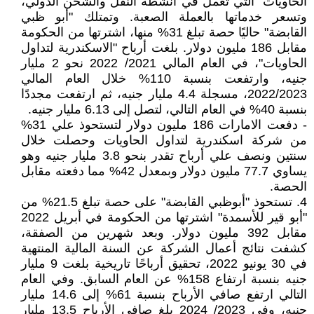
الحاويات" التي تعمل في أنشطة النقل والشحن الدولي،
وتسعر خدماتها بالعملة الصعبة. وتمتلك "أبو ظبي
القابضة" حاليًا حصة تبلغ 31% منها، اشترتها من الحكومة
مقابل 186 مليون دولار. بلغت أرباح "الاسكندرية لتداول
الحاويات"، في العام المالي 2021/ 2022 نحو 2 مليار
جنيه، وارتفعت بنسبة 110% خلال العام المالي
2022/2023، مسجلة 4.4 مليار جنيه، ثم ارتفعت مجددًا
بنسبة 40% في العام التالي، لتصل إلى 6.13 مليار جنيه.
- دفعت الامارات 186 مليون دولار لتستحوذ علي 31%
من شركة اسكندرية لتداول الحاويات وحصلت خلال
سنتين ونصف علي أرباح تقدر بنحو 3.8 مليار جنيه وهو
يساوي 77.7 مليون دولار وبمعدل 42% مما دفعته مقابل
الحصة.
4. تستحوذ "أبوظبي القابضة" على حصة تبلغ 21.5% من
"أبو قير للأسمدة" اشترتها من الحكومة في أبريل 2022
مقابل 392 مليون دولار. وبعد شهرين من الصفقة،
كشفت نتائج أعمال الشركة عن السنة المالية المنتهية
في 30 يونيو 2022، تحقيق أرباحًا تاريخية بلغت 9 مليار
جنيه بنسبة ارتفاع 158% عن العام السابق. وفي العام
التالي ارتفع صافي الأرباح بنسبة 61% إلى 14.6 مليار
جنيه، وفي 2023/ 2024 بلغ صافي الأرباح 13.5 مليار