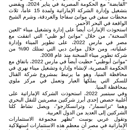
“القابضة” مع الحكومة المصرية في يناير 2024، ويقضي
بتشغيل وإدارة الشركة الإماراتية ولمدة 15 عاماً، ثلاث
محطات سفن في موانئ سفاجا والغردقة، وشرم الشيخ
الواقعة في البحر الأحمر.
استحوذت الإمارات أيضاً على إدارة وتشغيل ميناء “العين
السخنة”، من خلال “موانئ أبو ظبي” التي اتفقت مع
مصر في مارس 2022، على تطوير الميناء وإدارة
عملياته، ومن خلال موانئ دبي التي تمتلك 90% من
شركة تطوير ميناء السخنة منذ عام 2008.
“موانئ أبوظبي” حظيت أيضاً في مارس 2022، باتفاق مع
الحكومة المصرية، لإنشاء وإدارة وتشغيل ميناء نهري في
محافظة المنيا، وهو ما يرتبط بمشروع شركة القنال
للسكر التي يملكها العبار وتعمل في مركز ملوي
بمحافظة المنيا.
وفي سبتمبر 2022، استحوذت الشركة الإماراتية على
أغلبية حصص إحدى أبرز شركتين مصريتين للنقل البحري
وهما “ترانسمار”، وترانسكارجو”، ويصل نشاط كلتا
الشركتين إلى العديد من الدول العربية.
وتقول عربي بوست "تظهر مجموعة الاستثمارات
الإماراتية في مصر أن معظم هذه الاستثمارات استهلاكية