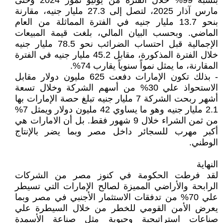
بنسبة 99% خلال الفترة من يوليو تموز 2024 وحتى
مارس آذار 2025، لتصل إلى 27.3 مليار جنيه، مقارنة
بنحو 13.7 مليار جنيه في الفترة المماثلة من العام
الماضي. وبحسب البيان المالي، بلغت قيمة المبيعات
الإجمالية قبل احتساب الضرائب نحو 78.5 مليار جنيه
خلال الفترة المذكورة، مقابل 45.2 مليار جنيه في الفترة
المقارنة، ما يمثل نمواً سنوياً يقارب 74%.
- بذلك تكون الإمارات دفعت 625 مليون دولار مقابل
الاستحواذ علي 30% من أسهم الشركة وخلال تسعة
أشهر ربحت الشركة 7 مليار جنيه تبلغ حصة الإمارات بها
2.1 مليار جنيه وهو ما يساوي 42 مليون دولار ويمثل 7%
من ثمن الشراء خلال 9 شهور فقط. بل أن الامارات هي
أكبر مهرب للسجائر داخل مصر وبما يضر بالإنتاج
الوطني.
النهاية
لقد فرطت الحكومة في كنوز مصر من الشركات
الرابحة والأراضي المميزة لصالح الإمارات التي تسيطر
علي 70% من تدفقات الاستثمار الأجنبي في مصر وبما
يعرض الأمن القومي للخطر من خلال السيطرة علي
صناعات استراتيجية وحيوية مثل صناعة الأسمدة