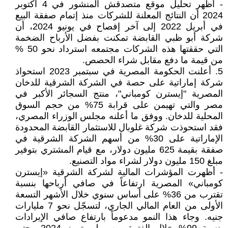
- أظهر تحليل موقع متصدقش المنشور في 4 أكتوبر
2024 أن النتائج المعلنة للشركات منذ إتمام صفقة البيع
في أبريل 2022 إلى آخر إفصاح في يونيو 2024، أن
شركة أبو ظبي القابضة تمكنت بفضل الأرباح الضخمة
التي حققتها هذه الشركات مجتمعه استرداد نحو 50 %
من قيمة ما دفع مقابل شراء الحصص.
5. أعلنت الحكومة المصرية في سبتمبر 2023 استحواذ
شركة إماراتية على حصة في الشركة الشرقية للدخان
المصرية "إيسترن كومباني"، منتج السجائر الأكبر في
مصر والتي تهيمن على قرابة 75% من حجم السوق
المحلية للدخان. ووفق ما أعلنه مجلس الوزراء المصري،
فقد استحوذت شركة غلوبال للاستثمار القابضة المحدودة
الإماراتية على 30% من أسهم الشركة الشرقية في
صفقة بقيمة 625 مليون دولار، مع قيام المشتري بتوفير
مبلغ 150 مليون دولار لشراء مواد التصنيع.
- أظهرت المؤشرات المالية لشركة الشرقية «إيسترن
كومباني» المصرية ارتفاعاً في صافي أرباحها بنسبة
تقترب من 36% على أساس سنوي خلال الأشهر التسعة
الأولى من العام المالي الجاري، لتسجّل نحو 7 مليارات
جنيه. وجاء هذا النمو مدعوماً بارتفاع صافي الإيرادات