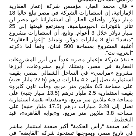
• قال محمد العبار، مؤسس شركة إعمار العقارية
الإماراتية، إن استثمارات الشركة في مصر تبلغ حاليا 18
مليار دولار. وأضاف العبار، أن استثماراتنا في مصر لن
تتأثر بالتوترات الجيوسياسية، وسترتفع قيمتها إلى 25
مليار دولار خلال 3 أعوام. وتابع، أن استثمارات مشروع
"ميفيدا" تبلغ 3 مليارات دولار، وتمتلك "إعمار العقارية"
أغلبية المشروع بمساحة 500 فدان، وفقاً لما ذكرته
"العربية نت".
• تنفذ شركة «إعمار مصر» عدداً من أبرز المشروعات
العقارية في مصر، وتمتلك أربع مشروعات، أبرزها
مشروع «مراسي» في الساحل الشمالي لمصر، بقيمة
استثمارية تصل إلى 4.2 مليارات درهم (22.5 مليار جنيه)
على مساحة 6.5 ملايين متر مربع، و«أب تاون كايرو»
بقيمة استثمارية 2.5 مليار درهم (13.5 مليار جنيه) على
مساحة 4.5 ملايين متر مربع، و«ميفيدا» بقيمة استثمارية
تصل إلى 3.28 مليارات درهم (17.5 مليار جنيه) على
مساحة 3.8 ملايين متر مربع، و«بوابة القاهرة»، قيد
التخطيط.
- تُعد صفقة "رأس الحكمة" أكبر صفقة استثمار مباشر
في تاريخ مصر، وبموجبها تستحوذ شركة "القابضة" في