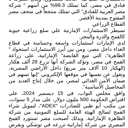
فنادق في مصر، كما تمتلك 99.3% من أسهم " شركة
مصر العربية للفنادق" التي تمتلك منتجعاً في متحف مصر
المفتوح بمدينة الأقصر.
القطاع الزراعي
تسيطر الاستثمارات الإمارتية علي سلع زراعية حيوية
كالقمح والذرة والبنجر.
لدى الإمارات استثمارات واسعة وحساسة في قطاع
الغذاء داخل مصر، ومن بين أبرز الاستثمارات استحواذ "
الظاهرة"، التي تتبع القابضة” الإماراتية، على زراعة
القمح في مصر، وتؤكد الشركة أنها تزرع 28 ألف هكتار
(الهكتار 10 آلاف متر مربع) داخل الأراضي المصرية،
وتقول عن نفسها في موقعها الإلكتروني “إنها تسهم في
ضمان الأمن الغذائي لمصر، من خلال إنتاج العديد من
المحاصيل الأساسية”.
وافق مجلس النواب، في 15 ديسمبر 2024، على
اقتراض الحكومة 500 مليون دولار، على مدار 5 سنوات،
من مكتب أبو ظبي للصادرات "ADEX"، لتمويل شراء
القمح لصالح الهيئة العامة للسلع التموينية من شركة
الظاهرة الإماراتية. وبذلك أصبحت مصر تستورد القمح
المصري من شركة إماراتية تزرعه في توشكي وبقرض