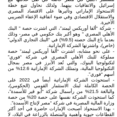
إسرائيل والاتفاقيات بينهما. ولذلك نحاول تتبع خطة
الاستحواذ الإماراتي وتأثيرها على الاقتصاد المصري
والاستقلال الاقتصادي وفي ضوء اتفاقية الإعفاء الضريبي
الأخيرة.
- شركة “ألفا أوريكس ليمتد”، التي اشترت حصة " البنك
الأهلي المصري " وهو أكبر بنك حكومي في مصر- وذلك
بعدما باع البنك حصته (9.5%) في “البنك التجاري الدولي”
(خاص)، واشترتها الشركة الإماراتية.
- على نحو مشابه، اشترت “ألفا أوريكس ليمتد” حصة
مملوكة للبنك الأهلي المصري في شركة “فوري”
لتكنولوجيا البنوك، والتي تُعد الأبرز في مصر بمجال
التكنولوجيا المالية، وتمتلك الشركة الإماراتية 12.6% من
أسهم “فوري”.
- استحوذت الشركة الإماراتية أيضاً في 2022 على
الحصة الكاملة لبنك الاستثمار القومي (الحكومي)،
والبالغة 21.5% من رأسمال شركة “أبو قير للأسمدة”،
كما استحوذت الشركة نفسها على حصة 20% من حصة
وزارة المالية المصرية في شركة “مصر لإنتاج الأسمدة”.
- بهذا الاستحواذ أصبحت الإمارات حاضرة في أحد أكثر
القطاعات حيوية وأهمية والمتصلة بالزراعة في البلاد، لا