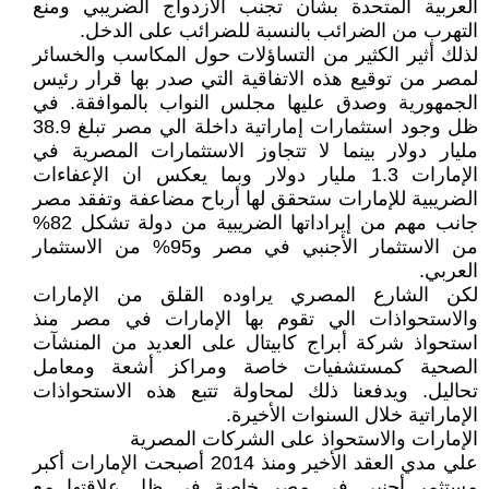
العربية المتحدة بشأن تجنب الازدواج الضريبي ومنع
التهرب من الضرائب بالنسبة للضرائب على الدخل.
لذلك أثير الكثير من التساؤلات حول المكاسب والخسائر
لمصر من توقيع هذه الاتفاقية التي صدر بها قرار رئيس
الجمهورية وصدق عليها مجلس النواب بالموافقة. في
ظل وجود استثمارات إماراتية داخلة الي مصر تبلغ 38.9
مليار دولار بينما لا تتجاوز الاستثمارات المصرية في
الإمارات 1.3 مليار دولار وبما يعكس ان الإعفاءات
الضريبية للإمارات ستحقق لها أرباح مضاعفة وتفقد مصر
جانب مهم من إيراداتها الضريبية من دولة تشكل 82%
من الاستثمار الأجنبي في مصر و95% من الاستثمار
العربي.
لكن الشارع المصري يراوده القلق من الإمارات
والاستحواذات الي تقوم بها الإمارات في مصر منذ
استحواذ شركة أبراج كابيتال على العديد من المنشآت
الصحية كمستشفيات خاصة ومراكز أشعة ومعامل
تحاليل. ويدفعنا ذلك لمحاولة تتبع هذه الاستحواذات
الإماراتية خلال السنوات الأخيرة.
الإمارات والاستحواذ على الشركات المصرية
علي مدي العقد الأخير ومنذ 2014 أصبحت الإمارات أكبر
مستثمر أجنبي في مصر خاصة في ظل علاقتها مع