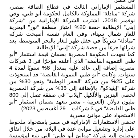
في مصر.
المستثمر الإماراتي الثالث في قطاع الطاقة بمصر،
شركة “مبادلة” المملوكة بالكامل لحكومة أبو ظبي، وفي
نوفمبر 2018، اشترت الشركة الإماراتية من “شركة
إيني” الإيطالية حصة 20% امتياز منطقة “نور” البحرية
للغاز شمال سيناء، وفي العام نفسه أصبحت شركة
“مبادلة” شريكاً في حقل ظهر للغاز بالبحر المتوسط، بعد
شرائها جزءاً من حصة شركة “إيني” الإيطالية.
كما تعهدت الحكومة المصرية بضمان قيمة استثمار "أبو
ظبي التنموية القابضة" الذي أعلنته مؤخرًا في 3 شركات
مصرية إضافة إلى عائد عليه بمعدل 8% سنويًا لمدة 4
سنوات. وكانت "أبو ظبي التنموية القابضة" قد استحوذت
على 25% من شركة "الحفر الوطنية" ونحو 30% من
شركة "إيثيدكو"، بالإضافة إلى 35% من شركة المصرية
لخطي البنزين والألكيل "إيلاب" في صفقة تصل إلى 800
مليون دولار. (العربية - مصر تتعهد بضمان استثمار "أبو
ظبي القابضة" في 3 شركات – 29 أغسطس 2023)
الاستحواذ على موانئ مصرية
تحظى الاستثمارات الإماراتية في مصر باستحواذ ملحوظ
على إدارة وتشغيل موانئ عدة في البلاد، من خلال اتفاق
توصلت إليه شركة “موانئ أبو ظبي” التي تتبع لمؤسسة