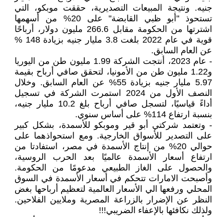
جنيه. ونتيجة المبيعات التصديرية، حققت موبكو، التي
تستحوذ "أبو ظبي القابضة" على 20% من أسهمها
اشترتها من الحكومة مقابل 266.6 مليون دولار، أرباحًا
قوية في عام 2022 بلغت 3.8 مليار جنيه بزيادة 148 %
عن العام السابق.
- عام 2023، أنتجت الشركة 1.99 مليون طن من اليوريا
و1.22 مليون طن من الأمونيا، لتحقق صافي أرباح بقيمة
5.97 مليار جنيه بزيادة 55% عن العام السابق. وخلال
النصف الأول من 2024 استمرت الشركة في تسجيل
أداءً قياسيًا، لتسجل صافي أرباح بلغ 10.2 مليار جنيه،
بنسبة ارتفاع 114% على أساس سنوي.
- وتعتمد شركتي أبو قير وموبكو للأسمدة، بشكل كبير
على التصدير للأسواق الخارجية. ومع استحواذهما على
حوالي 20% من إنتاج الأسمدة في مصر، استفادتا من
ارتفاع أسعار الأسمدة عالميًا بعد الحرب الروسية،
والحصول على الغاز الطبيعي مدعومًا من الحكومة.
وأصبحت الامارات تتحكم في أسعار الأسمدة في السوق
المحلي ورفعها الي الأسعار العالمية لتعظيم أرباحها بغض
النظر عن الإضرار بالزراعة المصرية وملايين الفلاحين.
ولذلك نكافئها بالإعفاء الضريبي!!!