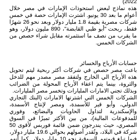
2022)
هذه نماذج لبعض استحوذات الإمارات في مصر خلال
أعوام ما بعد 30 يونيو. اشترت الإمارات حصة في خمس
شركات مصرية بقيمة 1.8 مليار دولار وبعد نحو 26 شهرًا
فقط، ربحت "أبو ظبي القابضة"، 890 مليون دولار، وهو
ما يقرب من نصف ما استثمرته مقابل شراء حصص من
الشركات الخمس.
حسابات الأرباح والخسائر
باعت مصر حصص في شركات أكثر ربحية ليتم تحويل
هذه الأرباح الي الخارج ولتفقد مصر مصدر مهم للدخل
والثروة، بينما يتم اعفاء الأرباح المحولة من الضرائب
وبذلك تجني الامارات المليارات وتخسر مصر المليارات.
الشركات الخمس التي اشترتها الامارات (البنك التجاري
الدولي، وأبو قير للأسمدة، ومصر لإنتاج الأسمدة،
والإسكندرية لتداول الحاويات والبضائع، وفوري
للمدفوعات المالية)، من بين الأكثر تميزًا في السوق
المصري، حيث يندرجون ضمن قائمة فوربس لأقوى 50
شركة في البلاد، وتُقدر أصولهم بحوالي 19.6 مليار دولار،
فيما تبلغ قيمتهم السوقية نحو 10 مليار دولار. كما أنهم