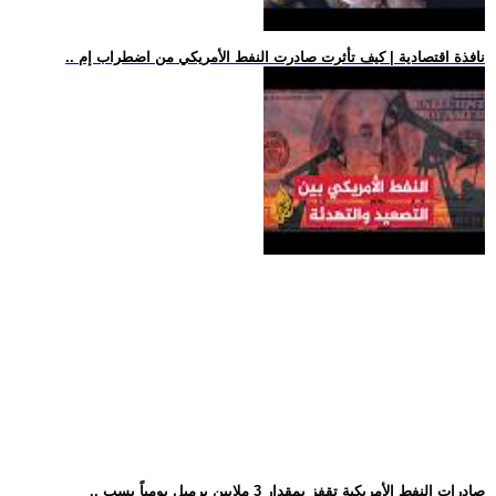
.. نافذة اقتصادية | كيف تأثرت صادرت النفط الأمريكي من اضطراب إم
.. صادرات النفط الأمريكية تقفز بمقدار 3 ملايين برميل يومياً بسب