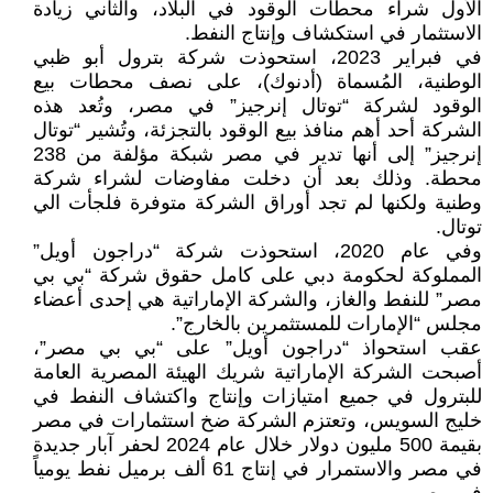
الأول شراء محطات الوقود في البلاد، والثاني زيادة
الاستثمار في استكشاف وإنتاج النفط.
في فبراير 2023، استحوذت شركة بترول أبو ظبي
الوطنية، المُسماة (أدنوك)، على نصف محطات بيع
الوقود لشركة “توتال إنرجيز” في مصر، وتُعد هذه
الشركة أحد أهم منافذ بيع الوقود بالتجزئة، وتُشير “توتال
إنرجيز” إلى أنها تدير في مصر شبكة مؤلفة من 238
محطة. وذلك بعد أن دخلت مفاوضات لشراء شركة
وطنية ولكنها لم تجد أوراق الشركة متوفرة فلجأت الي
توتال.
وفي عام 2020، استحوذت شركة “دراجون أويل”
المملوكة لحكومة دبي على كامل حقوق شركة “بي بي
مصر” للنفط والغاز، والشركة الإماراتية هي إحدى أعضاء
مجلس “الإمارات للمستثمرين بالخارج”.
عقب استحواذ “دراجون أويل” على “بي بي مصر”،
أصبحت الشركة الإماراتية شريك الهيئة المصرية العامة
للبترول في جميع امتيازات وإنتاج واكتشاف النفط في
خليج السويس، وتعتزم الشركة ضخ استثمارات في مصر
بقيمة 500 مليون دولار خلال عام 2024 لحفر آبار جديدة
في مصر والاستمرار في إنتاج 61 ألف برميل نفط يومياً