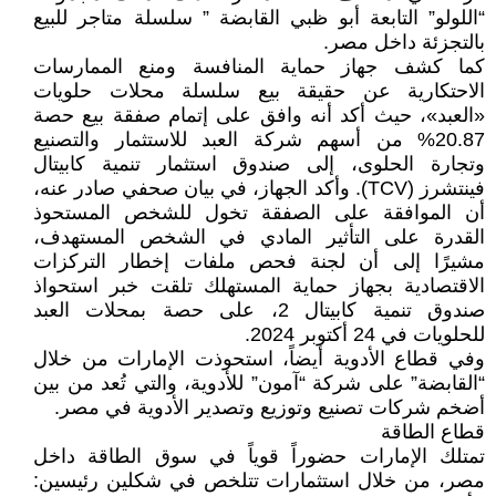
“اللولو” التابعة أبو ظبي القابضة ” سلسلة متاجر للبيع
بالتجزئة داخل مصر.
كما كشف جهاز حماية المنافسة ومنع الممارسات
الاحتكارية عن حقيقة بيع سلسلة محلات حلويات
«العبد»، حيث أكد أنه وافق على إتمام صفقة بيع حصة
20.87% من أسهم شركة العبد للاستثمار والتصنيع
وتجارة الحلوى، إلى صندوق استثمار تنمية كابيتال
فينتشرز (TCV). وأكد الجهاز، في بيان صحفي صادر عنه،
أن الموافقة على الصفقة تخول للشخص المستحوذ
القدرة على التأثير المادي في الشخص المستهدف،
مشيرًا إلى أن لجنة فحص ملفات إخطار التركزات
الاقتصادية بجهاز حماية المستهلك تلقت خبر استحواذ
صندوق تنمية كابيتال 2، على حصة بمحلات العبد
للحلويات في 24 أكتوبر 2024.
وفي قطاع الأدوية أيضاً، استحوذت الإمارات من خلال
“القابضة” على شركة “آمون” للأدوية، والتي تُعد من بين
أضخم شركات تصنيع وتوزيع وتصدير الأدوية في مصر.
قطاع الطاقة
تمتلك الإمارات حضوراً قوياً في سوق الطاقة داخل
مصر، من خلال استثمارات تتلخص في شكلين رئيسين: