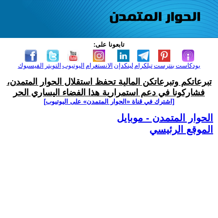
تابعونا على:
بودكاست
بنترست
تيلكرام
لينكدإن
الانستغرام
اليوتيوب
التويتر
الفيسبوك
تبرعاتكم وتبرعاتكن المالية تحفظ استقلال الحوار المتمدن،
فشاركونا في دعم استمرارية هذا الفضاء اليساري الحر
[اشترك في قناة ‫«الحوار المتمدن» على اليوتيوب]
الحوار المتمدن - موبايل
الموقع الرئيسي