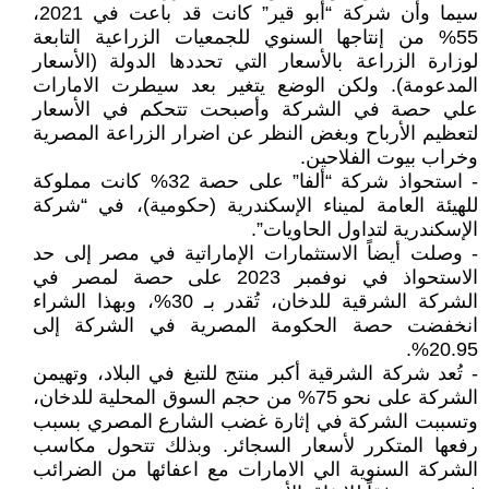
سيما وأن شركة “أبو قير” كانت قد باعت في 2021،
55% من إنتاجها السنوي للجمعيات الزراعية التابعة
لوزارة الزراعة بالأسعار التي تحددها الدولة (الأسعار
المدعومة). ولكن الوضع يتغير بعد سيطرت الامارات
علي حصة في الشركة وأصبحت تتحكم في الأسعار
لتعظيم الأرباح وبغض النظر عن اضرار الزراعة المصرية
وخراب بيوت الفلاحين.
- استحواذ شركة “ألفا” على حصة 32% كانت مملوكة
للهيئة العامة لميناء الإسكندرية (حكومية)، في “شركة
الإسكندرية لتداول الحاويات”.
- وصلت أيضاً الاستثمارات الإماراتية في مصر إلى حد
الاستحواذ في نوفمبر 2023 على حصة لمصر في
الشركة الشرقية للدخان، تُقدر بـ 30%، وبهذا الشراء
انخفضت حصة الحكومة المصرية في الشركة إلى
20.95%.
- تُعد شركة الشرقية أكبر منتج للتبغ في البلاد، وتهيمن
الشركة على نحو 75% من حجم السوق المحلية للدخان،
وتسببت الشركة في إثارة غضب الشارع المصري بسبب
رفعها المتكرر لأسعار السجائر. وبذلك تتحول مكاسب
الشركة السنوية الي الامارات مع اعفائها من الضرائب