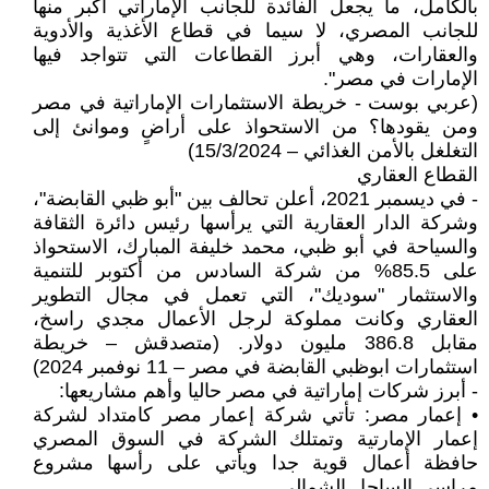
بالكامل، ما يجعل الفائدة للجانب الإماراتي أكبر منها
للجانب المصري، لا سيما في قطاع الأغذية والأدوية
والعقارات، وهي أبرز القطاعات التي تتواجد فيها
الإمارات في مصر".
(عربي بوست - خريطة الاستثمارات الإماراتية في مصر
ومن يقودها؟ من الاستحواذ على أراضٍ وموانئ إلى
التغلغل بالأمن الغذائي – 15/3/2024)
القطاع العقاري
- في ديسمبر 2021، أعلن تحالف بين "أبو ظبي القابضة"،
وشركة الدار العقارية التي يرأسها رئيس دائرة الثقافة
والسياحة في أبو ظبي، محمد خليفة المبارك، الاستحواذ
على 85.5% من شركة السادس من أكتوبر للتنمية
والاستثمار "سوديك"، التي تعمل في مجال التطوير
العقاري وكانت مملوكة لرجل الأعمال مجدي راسخ،
مقابل 386.8 مليون دولار. (متصدقش – خريطة
استثمارات ابوظبي القابضة في مصر – 11 نوفمبر 2024)
- أبرز شركات إماراتية في مصر حاليا وأهم مشاريعها:
• إعمار مصر: تأتي شركة إعمار مصر كامتداد لشركة
إعمار الإمارتية وتمتلك الشركة في السوق المصري
حافظة أعمال قوية جدا ويأتي على رأسها مشروع
مراسي الساحل الشمالي.