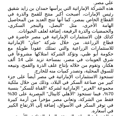
علي مصر.
هذه الشركة الإماراتية التي يرأسها حمدان بن زايد شقيق
رئيس الإمارات، أصبحت أكبر منتج للقمح والذرة في
القطاع الخاص بمصر، كما أنها تنتج العديد من المحاصيل
الهامة الأخرى، مثل “البصل، والبنجر السكري،
والحمضيات والذرة الرفيعة، إضافة لعلف الحيوانات.
كذلك فإن الاستثمارات الإماراتية في مصر حاضرة في
قطاع الزراعة، من خلال شركة “جنان” الإماراتية
للاستثمارات الزراعية والتي تمتلك عقوداً طويلة مع
حكومة أبو ظبي، وتؤكد الشركة امتلاكها مشروعاً في
شرق العوينات في مصر، بمساحة تزيد على 14 ألف
هكتار، وتقوم من خلاله بإنتاج علف الذرة والقمح، وتبيعه
للسوق المحلية، وتصدر كميات منه للخارج.
تستحوذ الاستثمارات الإماراتية في مصر أيضاً على جزء
كبير من صناعة السكر في البلاد، وذلك من خلال ملكية
مجموعة “الغرير” الإماراتية لشركة “القناة للسكر” بنسبة
70%، فيما تستحوذ “الأهلي كابيتال” المصرية على 30%
فقط من الشركة، وتعاني مصر مؤخراً من أزمة كبيرة
في توفر السكر في الأسواق، إضافة إلى الارتفاع الكبير
في أسعاره.