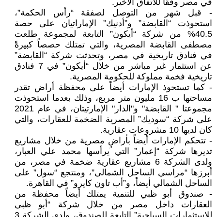
في مصر وفقاً للاتفاق الأخير.
- قبل شهر من التوصل لصفقة “رأس الحكمة”،
استحوذت “القابضة” و”أدنيك” الإماراتيان على حصة
40.5% من شركة “أيكون” التابعة لمجموعة طلعت
مصطفى القابضة المصرية، والتي تمتلك حصصاً كبيرةً
في فنادق تاريخية في مصر، وتحدثت شركة “القابضة”
عن استثمار غير مباشر من خلال “أيكون” في 7 فنادق
تاريخية فخمة مملوكة للحكومة المصرية.
- كما تستحوذ الإمارات أيضاً على محفظة أراض تقدر
مساحتها ب 16 مليون متر مربع، وذلك بعدما استحوذت
مجموعتا " القابضة" و"الدار" الإمارتيتان، في عام 2021
على شركة “سوديك” المصرية الضخمة للعقارات، والتي
كان لديها 10 مشروعات عقارية.
- تتحكم الإمارات أيضاً بأراضٍ مصرية من خلال مشاريع
تديرها شركة “إعمار” التي يرأسها محمد علي العبار،
ولدى الشركة 6 مشاريع عقارية ضخمة في مصر، من
أبرزها “مراسي الساحل الشمالي”، ومنتجع “سول” على
الساحل الشمالي أيضاً، و”أب تاون كايرو” في القاهرة.
- صندوق أبو ظبي للتنمية يمتلك أيضاً محفظة من
العقارات داخل مصر من خلال شركة “أبو ظبي
للاستثمارات السياحية” التابعة للصندوق، ولدى الشركة 3