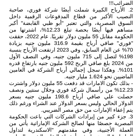
الضرائب!!!
2. الأرباح الكبيرة شملت أيضًا شركة فوري، صاحبة
النصيب الأكبر من قطاع المدفوعات الرقمية داخل
السوق المصرية، والتي تعتبر "أبو ظبي القابضة" أكبر
مساهم فيها أيضًا بحصة تبلغ 12.23%، اشترتها من
الحكومة مقابل 55 مليون دولار تقريبًا. عام 2022، حققت
"فوري" صافي أرباح بقيمة 316.9 مليون جنيه بزيادة
70% عن العام السابق، وفي 2023 ارتفعت الأرباح بنسبة
198% لتصل إلى 715 مليون جنيه، وفي النصف الأول
من 2024 بلغ صافي الربح 592 مليون جنيه بارتفاع قدره
101%. وهكذا سجل إجمالي أرباح الشركة في العامين
الماضيين نحو 1.624 مليار جنيه.
- بذلك تكون الامارات قد دفعت 55 مليون دولار واشترت
12.23% من رأسمال شركة فوري وخلال سنتين ونصف
حصلت علي صافي أرباح 198.6 مليون جنيه بسعر
الدولار الحالي وليس بسعر الدولار عند الشراء ورغم ذلك
يتم إعفاء الإمارات من حق مصر الضريبي.
3. جزء كبير من إيرادات الشركات التي باعت الحكومة
المصرية حصصًا منها لصالح الشركة الإماراتية يأتي من
العملة الأجنبية، وفي مقدمتهم "الاسكندرية لتداول