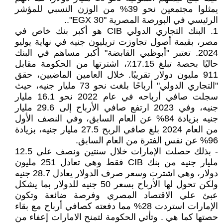
يمثلوا مجتمعين نحو 39% من الوزن النسبي للمؤشر
الرئيسي في البورصة المصرية "EGX 30"..
1. البنك التجاري الدولي CIB هو أكبر بنك خاص في
مصر، بقيمة أصول تجاوزت تريليون جنيه في نهاية يوليو
2024. تعتبر "أبوظبي القابضة" أكبر مساهم في البنك
حاليًا بحصة تبلغ 17.15٪، اشترتها من الحكومة مقابل
911 مليون دولار تقريبًا. خلال العامين الماضيين، حقق
"التجاري الدولي" أرباحًا بلغت نحو 73 مليار جنيه، حيث
سجلت صافي أرباحه في عام 2022 نحو 16.1 مليار
جنيه، وفي 2023 ارتفع صافي الأرباح إلى 29.6 مليار
جنيه بزيادة 84% عن العام السابق، وفي النصف الأول
من العام 2024 بلغ صافي الربح 27.5 مليار جنيه، بزيادة
96% عن نفس الفترة من العام السابق.
- بذلك حصلت الإمارات خلال سنتين ونصف علي 12.5
مليار جنيه من بنك CIB فقط وهي تعادل 251 مليون
دولار، وهي اشترت وسعر صرف الدولار يعادل 28.7 جنيه
ولكن تحول لها الأرباح بسعر 50 جنيه للدولار بما يشكل
عبئ علي الاقتصاد المصري وفرصة ضائعة وتكون
الإمارات استردت 28% مما دفعته كصافي أرباح مع بقاء
حصتها كما هي . وتأتي الحكومة لتمنح الامارات إعفاء من