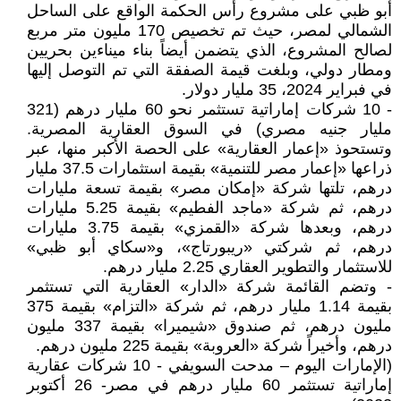
أبو ظبي على مشروع رأس الحكمة الواقع على الساحل
الشمالي لمصر، حيث تم تخصيص 170 مليون متر مربع
لصالح المشروع، الذي يتضمن أيضاً بناء ميناءين بحريين
ومطار دولي، وبلغت قيمة الصفقة التي تم التوصل إليها
في فبراير 2024، 35 مليار دولار.
- 10 شركات إماراتية تستثمر نحو 60 مليار درهم (321
مليار جنيه مصري) في السوق العقارية المصرية.
وتستحوذ «إعمار العقارية» على الحصة الأكبر منها، عبر
ذراعها «إعمار مصر للتنمية» بقيمة استثمارات 37.5 مليار
درهم، تلتها شركة «إمكان مصر» بقيمة تسعة مليارات
درهم، ثم شركة «ماجد الفطيم» بقيمة 5.25 مليارات
درهم، وبعدها شركة «القمزي» بقيمة 3.75 مليارات
درهم، ثم شركتي «ريبورتاج»، و«سكاي أبو ظبي»
للاستثمار والتطوير العقاري 2.25 مليار درهم.
- وتضم القائمة شركة «الدار» العقارية التي تستثمر
بقيمة 1.14 مليار درهم، ثم شركة «التزام» بقيمة 375
مليون درهم، ثم صندوق «شيميرا» بقيمة 337 مليون
درهم، وأخيراً شركة «العروبة» بقيمة 225 مليون درهم.
(الإمارات اليوم – مدحت السويفي - 10 شركات عقارية
إماراتية تستثمر 60 مليار درهم في مصر- 26 أكتوبر