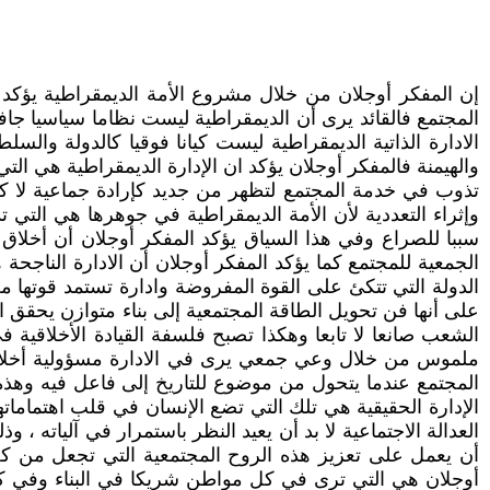
إن المفكر أوجلان من خلال مشروع الأمة الديمقراطية يؤكد أ
المجتمع فالقائد يرى أن الديمقراطية ليست نظاما سياسيا جاف
الادارة الذاتية الديمقراطية ليست كيانا فوقيا كالدولة وا
والهيمنة فالمفكر أوجلان يؤكد ان الإدارة الديمقراطية هي ا
تذوب في خدمة المجتمع لتظهر من جديد كإرادة جماعية لا كأ
وإثراء التعددية لأن الأمة الديمقراطية في جوهرها هي الت
سببا للصراع وفي هذا السياق يؤكد المفكر أوجلان أن أخلاق 
الجمعية للمجتمع كما يؤكد المفكر أوجلان أن الادارة الناجحة
الدولة التي تتكئ على القوة المفروضة وادارة تستمد قوتها من 
على أنها فن تحويل الطاقة المجتمعية إلى بناء متوازن يحقق ا
الشعب صانعا لا تابعا وهكذا تصبح فلسفة القيادة الأخلاقية 
ملموس من خلال وعي جمعي يرى في الادارة مسؤولية أخلاقية 
المجتمع عندما يتحول من موضوع للتاريخ إلى فاعل فيه وهذه
الإدارة الحقيقية هي تلك التي تضع الإنسان في قلب اهتماما
العدالة الاجتماعية لا بد أن يعيد النظر باستمرار في آلياته ،
أن يعمل على تعزيز هذه الروح المجتمعية التي تجعل من كل س
أوجلان هي التي ترى في كل مواطن شريكا في البناء وفي كل