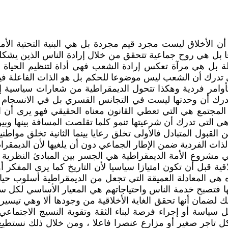
ن الأخلاق ليست مجرد قيم مجردة بل هي البنية التحتية الأمة
ا بل هي روح جماعية تتحقق من خلال إرادة الناس الذين يشكلون
لسلطة بل هي مرآة تعكس إرادة الشعب فهي أداة لتنظيم الحياة
لتي تدرك أن الشعب ليس موضوعا للحكم بل هو الذات الفاعلة في
وامر فردية وهكذا تتحول الديمقراطية من شعارات سياسية إل
ي تدرك أن وحدتها ليست في التجانس القسري بل في الانسجام 
المجتمع هي التي تعطي القانون معناه الحقيقي فهو يرى أن ا
 هي التي تدرك أن شرعيتها تنمو كلما تقلصت المسافة بينها وبي
القبول المتبادل فالأولى تخلق رعايا بينما الثانية تخلق مواط
لذات الفردية ضمن الإطار الجماعي دون أن يلغيها لأن الديمقر
في مشروع الأمة الديمقراطية هي الجسر بين المبادئ النظرية 
قبل أن تكون امتيازا سياسيا لأن التاريخ كما يرى المفكر أ
 هي المعادلة العميقة التي تجعل من الديمقراطية أسلوب حيا
تها فتصبح خدمة الناس واحتياجاتهم هي المعيار الأساسي لكل 
 وذلك لضمان أنها تحقق الغاية الأخلاقية من وجودها ألا وهي تي
ياسة أو إجراء فرصة لبناء الثقة وتقوية النسيج الاجتماعي 
 تاجر صغير أو مزارع عنصرا فاعلا ، ومن خلال ذلك نستطيع 