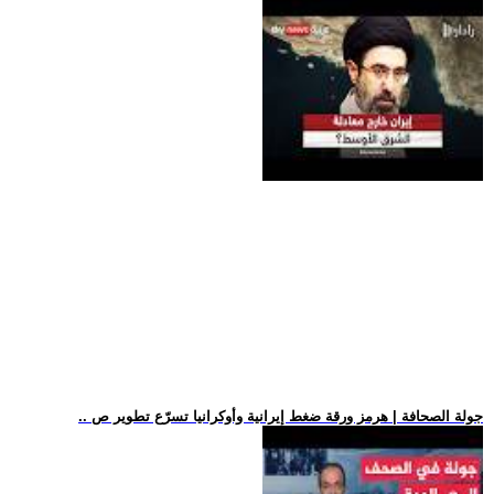
.. جولة الصحافة | هرمز ورقة ضغط إيرانية وأوكرانيا تسرّع تطوير ص