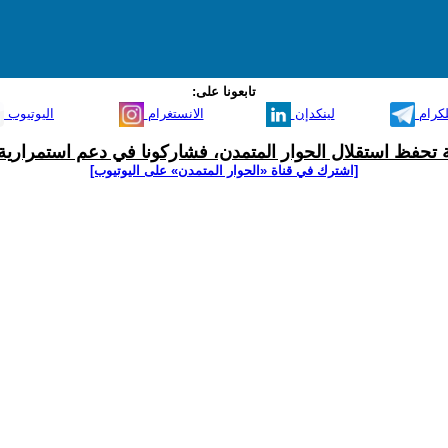
تابعونا على:
لكرام
لينكدإن
الانستغرام
اليوتيوب
ية تحفظ استقلال الحوار المتمدن، فشاركونا في دعم استمرارية 
[اشترك في قناة ‫«الحوار المتمدن» على اليوتيوب]