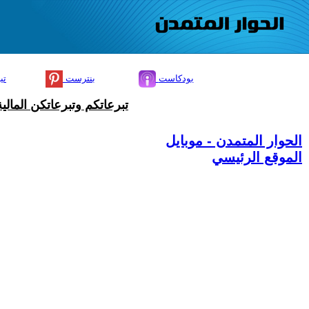
بودكاست
بنترست
تي
تبرعاتكم وتبرعاتكن المال
الحوار المتمدن - موبايل
الموقع الرئيسي