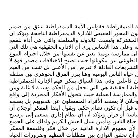
 الديمقراطية فقوانين الأمة الديمقراطية تنبثق من ضمير
 المحور الحقيقي للادارة الديمقراطية الناجحة ويؤكد ان
 المشتركة وليست كالدولة والسلطة والتي هي أداة للقمع
ه وعلى هذا الأساس يرى أن الادارة الحقيقية هي تلك التي
ى ممارسة يومية تعبر عن نفسها من خلال احترام التنوع
الطوعي بين مكوناتها حيث تصبح الاختلافات مصدر قوة لا
لتشريعات العادلة لا تفرض من الأعلى بل تنبت من القيم
ن حياة الناس اليومية وهنا يبرز الفرق الجوهري بين سلطة
نين فاعلين وفي هذا السياق يمكن فهم الإدارة الديمقراطية
اطية الحقيقية هي التي تجعل من الحكم وسيلة لا غاية ومن
والممارسة العملية حيث تتحول الأفكار المجردة إلى واقع
وجلان لا يصنعه الأفراد المنفصلون عن شعوبهم بل يصنعه
ة قبل أن تكون نظام حكم. ويقول ايضا المفكر أوجلان أن
سياسة أو قرار. ويؤكد أن أي نظام إداري يسعى إلى ترسيخ
سير حياة الناس وتأمين سبل العيش الكريم ولذلك على الجميع
لأن مفهوم الادارة الذاتية من خلال فكر وفلسفة المفكر
أن نحقق التوازن بين متطلبات التنظيم وضرورات الحياة