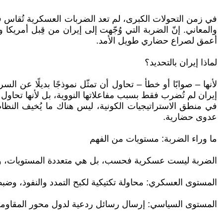
في زمن التحولات الكبرى، لم تعد الضربات العسكرية تُقاس فقط
والمعاني. إنّ الضربة التي وُجّهت إلى إيران من قِبل أمريك
أعمق لصراع حضاري طويل الأمد.
لماذا إيران بالتحديد؟
لأنها – صوابًا أو خطأ – تحاول أن تمثّل نموذجًا بديلًا عن ا
إيران لم تُضرب فقط بسبب مفاعلاتها النووية، بل لأنها تحاول
في منطق الاستراتيجيات الكونية، ليس هناك ما يُخيف النظام
عدوى حضارية.
ما وراء الضربة: مستويات من الفهم
الضربة ليست عسكرية فحسب، بل هي متعددة المستويات، وك
المستوى العسكري: محاولة تكتيكية لكبح التمدد والنفوذ، وضب
المستوى السياسي: إرسال رسائل ردعية لدول محور المقاوم