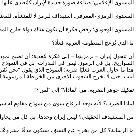
المستوى الإعلامي: صناعة صورة جديدة لإيران كمُعتدى عليها 
المستوى الرمزي-المعرفي: استهداف للرمز لا للمنشأة، للمعنى ل
المستوى الوجودي: رفض فكرة أن تكون هناك دولة خارج المد
ما الذي يُزعج المنظومة الغربية فعلًا؟
أن تتحول إيران – برمزيتها – إلى فكرة مُعدية: أن تصبح نموذ
الصواريخ، بل في الرموز. ليس في القدرات، بل في النموذج ا
هذا ما حاول الغرب فعليًا ضربه: النموذج الذي يقول "نحن نُقر
أبيب، حتى لا تخرج الشعوب الأخرى من الخريطة المرسومة له
تفكيك جوهر الضربة: من “لماذا؟” إلى “لمن؟”
لماذا الضرب؟ لأنه يوجد انزعاج بنيوي من نموذج مقاوم له سر
من المستهدف الحقيقي؟ ليس إيران وحدها، بل كل من يحاول أ
ما الرسالة؟ كل من يخرج عن النسق، سيكون هدفًا مشروعًا.