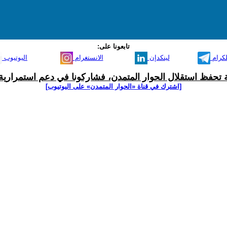
تابعونا على:
لكرام
لينكدإن
الانستغرام
اليوتيوب
ية تحفظ استقلال الحوار المتمدن، فشاركونا في دعم استمرارية 
[اشترك في قناة ‫«الحوار المتمدن» على اليوتيوب]