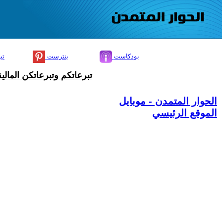
بودكاست
بنترست
تي
تبرعاتكم وتبرعاتكن المال
الحوار المتمدن - موبايل
الموقع الرئيسي