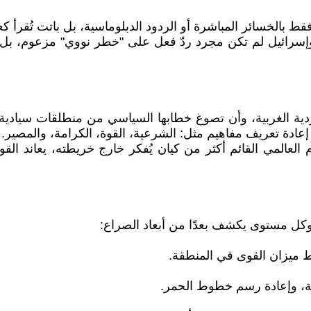
 بالخسائر المباشرة أو الردود الدبلوماسية، بل باتت تُقرأ كع
ا وإسرائيل لم تكن مجرد ردّ فعل على "خطر نووي" مزعوم، بل ك
لسردية الغربية، وأن تصوغ خطابها السياسي من منطلقات سيادية، 
 إعادة تعريف مفاهيم مثل: الشرعية، القوة، الكرامة، والمصير.
 العالمي القائم أكثر من كيان يُفكر خارج خريطته، يعاند ا
ل مستوى يكشف بعدًا من أبعاد الصراع:
ط ميزان القوى في المنطقة.
ة، وإعادة رسم خطوط الحمر.