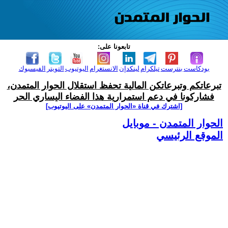
تابعونا على:
بودكاست
بنترست
تيلكرام
لينكدإن
الانستغرام
اليوتيوب
التويتر
الفيسبوك
تبرعاتكم وتبرعاتكن المالية تحفظ استقلال الحوار المتمدن،
فشاركونا في دعم استمرارية هذا الفضاء اليساري الحر
[اشترك في قناة ‫«الحوار المتمدن» على اليوتيوب]
الحوار المتمدن - موبايل
الموقع الرئيسي