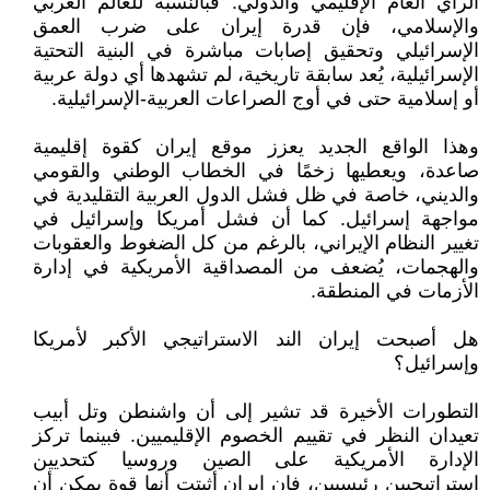
الرأي العام الإقليمي والدولي. فبالنسبة للعالم العربي
والإسلامي، فإن قدرة إيران على ضرب العمق
الإسرائيلي وتحقيق إصابات مباشرة في البنية التحتية
الإسرائيلية، يُعد سابقة تاريخية، لم تشهدها أي دولة عربية
أو إسلامية حتى في أوج الصراعات العربية-الإسرائيلية.
وهذا الواقع الجديد يعزز موقع إيران كقوة إقليمية
صاعدة، ويعطيها زخمًا في الخطاب الوطني والقومي
والديني، خاصة في ظل فشل الدول العربية التقليدية في
مواجهة إسرائيل. كما أن فشل أمريكا وإسرائيل في
تغيير النظام الإيراني، بالرغم من كل الضغوط والعقوبات
والهجمات، يُضعف من المصداقية الأمريكية في إدارة
الأزمات في المنطقة.
هل أصبحت إيران الند الاستراتيجي الأكبر لأمريكا
وإسرائيل؟
التطورات الأخيرة قد تشير إلى أن واشنطن وتل أبيب
تعيدان النظر في تقييم الخصوم الإقليميين. فبينما تركز
الإدارة الأمريكية على الصين وروسيا كتحديين
استراتيجيين رئيسيين، فإن إيران أثبتت أنها قوة يمكن أن