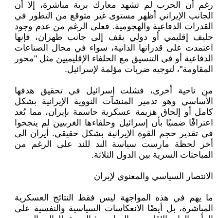
رغم أن الحرب لم تشهد معارك برية مباشرة، إلا أن
الجانب الإيراني أظهر مستوى غير متوقع من التطور في
القدرات الدفاعية والهجومية. فعلى الرغم من عدم وجود
حليف إقليمي أو دولي يقف إلى جانب طهران، فإنها
اعتمدت على قدراتها الذاتية، سواء في مجال الصناعات
الدفاعية أو في التنسيق مع الحلفاء الإقليميين مثل "محور
المقاومة"، لتوجيه ضربات مؤلمة لإسرائيل.
من ناحية أخرى، فشلت إسرائيل في تحقيق هدفها
الأساسي وهو تدمير المنشآت النووية الإيرانية بشكل
كامل أو إلحاق هزيمة عسكرية حاسمة بإيران، مما يُعد
اعترافًا ضمنيًا بأن إسرائيل وحلفاءها الغربيين لم ينجحوا
في تقدير حجم القوة الإيرانية بشكل حقيقي. أيران الى
أخر لحظة مارست سياسة الند للند على الرغم من
المباحثات السرية بين الدول الثلاثة.
الانتصار السياسي والمعنوي لإيران
ما يهم في هذه المواجهة ليس فقط النتائج العسكرية
المباشرة، بل أيضًا الانعكاسات السياسية والنفسية على