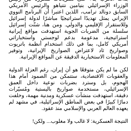
الوزراء الإسرائيلي بنيامين نتنياهو والرئيس الأمريكي
السابق دونالد ترامب، اللذين اعتبرا أن البرنامج النووي
الإيراني يمثل تهديدًا استراتيجيًا مباشرًا لدولة إسرائيل
وللاستقرار الإقليمي والدولي. ومن هنا، شنّت إسرائيل
سلسلة من الضربات الجوية استهدفت مواقع إيرانية
استراتيجية، مدعومة بدعم لوجستي واستخباراتي
أمريكي كامل، بما في ذلك استخدام أنظمة باتريوت
وصواريخ ثاد لاعتراض الصواريخ الإيرانية، وتوفير
المعلومات الاستخبارية الدقيقة عن المواقع الإيرانية.
لكن ما لم يكن متوقعًا هو أن إيران، رغم العزلة الدولية
والعقوبات الاقتصادية، ستتمكن من الصمود أمام هذا
الهجوم، بل وسترد بضربات نوعية داخل العمق
الإسرائيلي، مستخدمة صواريخ باليستية ومُسيّرات
دقيقة، استهدفت منشآت عسكرية ومدنية مهمة، وخلفت
دمارًا كبيرًا في بعض المناطق الإسرائيلية، في مشهد لم
يعهده العالم العربي والإسلامي منذ عقود.
النتيجة العسكرية: لا غالب ولا مغلوب... ولكن!