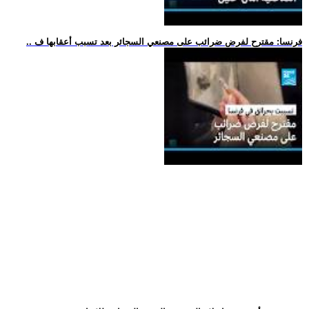
.. فرنسا: مقترح لفرض ضرائب على مصنعي السجائر بعد تسبب أعقابها ف