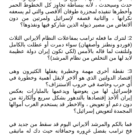
حدث وسيحدث ، لأنه ببساطة تجاوز كل الخطوط الحمر
وأخطرها تنفيذه لمجزرة طوفان ألأقصى والتي لم يسعفه
نكرانها ، والثانية قصفه لإسرائيل ولمرتين من دون
ألاتعاض من مصير ذيوله الذين شاركو فيها ونفذوها؟
2: لنترك ما فعله ترامب بمفاعلات النظام ألايراني الثلاث
(فوردو ونطنز وأصفهان) سواء دمرت أو عطلت بالكامل
ولنلتفت لما قاله بالأمس (لكي تكون إيران دولة عظيمة
لابد لها من التخلص من نظام المرشد)؟
3: نقطة أخرى مهمة وخطيرة يغفلها الكثيرون وهى
إقتصاد الدولتين الذي هو ألاخر لايقل أهمية وخطورة في
أي حرب وخاصة في حروب ألاستنزاف؟
فإسرائيل لها من يعوضها ويدعمها بالمليارات بعكس
إيران ألآخذ إقتصادها بالتدهور بشكل سريع وألكارثة من
دون دعم أو تعويض ، والاخطر قد يستخدم الغرب أموالها
المجمدة لتعويض إسرائيل؟
فما بالكم والمرشد ألايراني اليوم قد سقط من جديد في
فخ ترامب بفضل غروره وحماقاته حيث دك له ماتبقى