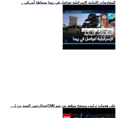
.. المفاوضات اللبنانية الإسرائيلية تتواصل في روما بوساطة أمريكي
.. عبدالرحمن السيد يرد لـCNN على هجمات ترامب ويوضح موقفه من تمو