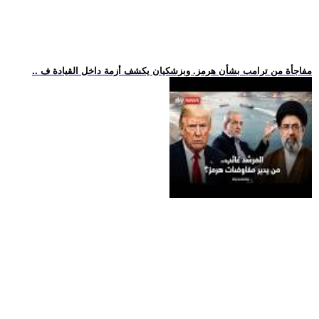
.. مفاجأة من ترامب بشأن هرمز. وبزشكيان يكشف أزمة داخل القيادة ف