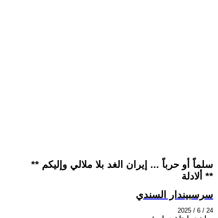
** سلماً أو حرباً ... إيران الغد بلا ملالي وإليكم
ألادلة **
سرسبيندار السندي
2025 / 6 / 24