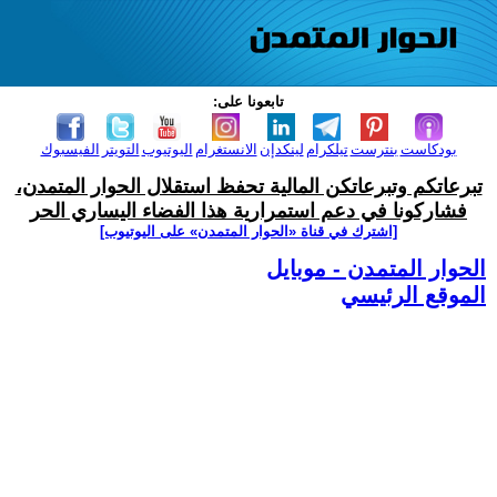
تابعونا على:
بودكاست
بنترست
تيلكرام
لينكدإن
الانستغرام
اليوتيوب
التويتر
الفيسبوك
تبرعاتكم وتبرعاتكن المالية تحفظ استقلال الحوار المتمدن،
فشاركونا في دعم استمرارية هذا الفضاء اليساري الحر
[اشترك في قناة ‫«الحوار المتمدن» على اليوتيوب]
الحوار المتمدن - موبايل
الموقع الرئيسي