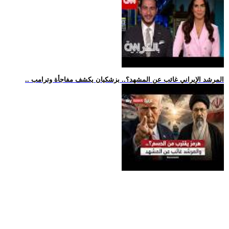
.. المرشد الإيراني غائب عن المشهد؟.. بزشكيان يكشف مفاجأة وترامب