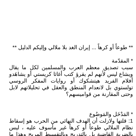
** طوعاً أو كرهاً ... إيران الغد بلا ملالي وإليكم الدليل **
* المقدّمة
سبب تصديق معظم العرب والمسلمين لكل ما يقال
ويشاع ليس لأنهم لم يقرؤ كتب أغاثا كريستي أو يشاهَدو
أفلام الفريد هيتشكوك أو روايات المفكر الروسي
تولستوي بل لانعدام المنطق والعقل في تحليلاتهم لابل
وحتى المقارنة من قواميسهم؟
* المَدْخَل والمَوضُوع
1: قلتها ولازلت أن الهدف النهائي من الحرب هو إسقاط
نظام الملالي طوعاً أو كرهاً غير مأسوف عليه ، ليس
بالضربة القاضية بل بالتدريج وبالتقسيط المريح وهذا ما