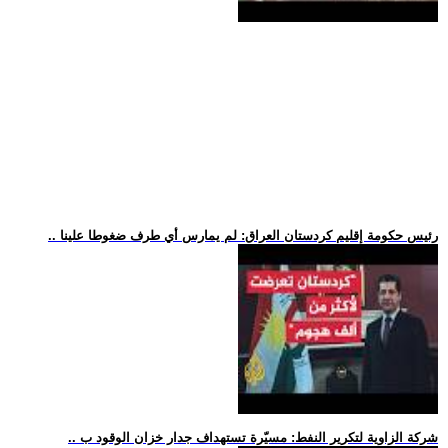
.. رئيس حكومة إقليم كردستان العراق: لم يمارس أي طرف ضغوطا علينا
.. شركة الزاوية لتكرير النفط: مسيّرة تستهداف جدار خزان الوقود ب