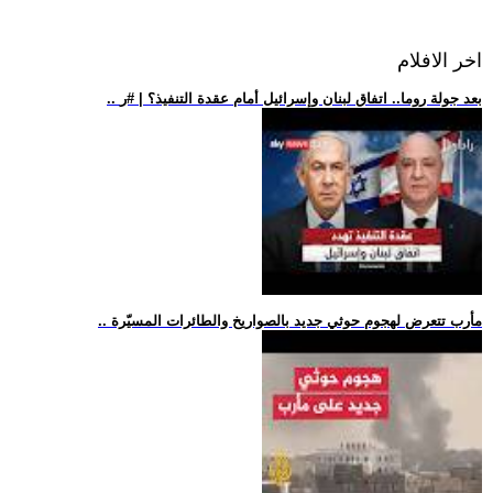
اخر الافلام
.. بعد جولة روما.. اتفاق لبنان وإسرائيل أمام عقدة التنفيذ؟ | #ر
.. مأرب تتعرض لهجوم حوثي جديد بالصواريخ والطائرات المسيّرة