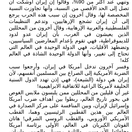
وتنهي عند أكثر من 90%، وقالوا إن إيران أوشكت أن
تصل إلى الحد الأقصى من النسبة، وأنها تجاوزت النسية
المخصصة لها، وقال آخرون إن سبب هذه الحرب يرجع
إلى أن إيران تشجع الإرهابيين، وتدعم التنظيمات
الفلسطينية والعربية الإرهابية، وقال آخرون من المحللين
الذين يعيشون في الغرب، بأن إيران عدو لدود
للديموقراطية، فهي تقوم بإعدام المعارضين السياسيين،
وتضطهد الأقليات، فهي الدولة الوحيدة في العالم التي
تحتاج إلى تغيير، وأنها الدولة الوحيدة الشاذة في العالم
كله!
وفسر آخرون تدخل أمريكا في إيران، وأرجعوا سبب
الضربة الأمريكية إلى الصراع بين المسلمين أنفسهم، لأن
إيران هي دولة (الشيعة)، فهي إذن تهدد الدول السنية
الحليفة لأمريكا الراعية للاتفاقية الابراهيمية!
غير أن قليلين من المحللين ممن يلبسون ملابس الغوص
في بحور تاريخ العالم، ربطوا بين أهداف ضرب أمريكا
وإسرائيل لإيران، وبين المنافسة على مركز الصدارة في
العالم بين هذين القطبين الرئيسيين وهما، القطب
الأمريكي الأوروبي، والقطب الروسي الشرقي! هاتان
القوتان الكبريان في العالم، الأولى برئاسة أمريكا
وحلفائها الأوروبيين، والثانية روسيا، والصين، وإيران،