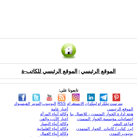
الموقع الرئيسي
الموقع الرئيسي للكاتب-ة
|
تابعونا على:
بنترست
تيلكرام
لينكدإن
الانستغرام
RSS
اليوتيوب
التويتر
الفيسبوك
الموقع الرئيسي
أخبار عامة
هيئة ادارة الحوار المتمدن - للإتصال بنا
وكالة أنباء المرأة
إحصائيات مؤسسة الحوار المتمدن
اخبار الأدب والفن
قواعد النشر
وكالة أنباء اليسار
ابرز كتاب / كاتبات الحوار المتمدن
وكالة أنباء العلمانية
يوتيوب التمدن
وكالة أنباء العمال