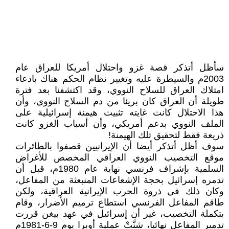
سأظل أتذكر قصة غزو واحتلال أمريكا للعراق عام
2003م والسيطرة عليه وتغيير نظام الحكم هناك بادعاء
امتلاك العراق للسلاح النووي، وقد اكتشفنا بعد فترة
طويلة أن العراق كان بريئا من دم السلاح النووي، وأن
هذا الاحتلال كانت غايته تثبيت هيمنة إسرائيلية على
الملف النووي بدعم أمريكي، وأن أسباب الغزو كانت
ذريعة فقط لتحقيق تلك الهيمنة!
سوف أظل أتذكر أيضا أن الإيرانيين قصفوا بالطائرات
موقع التخصيب النووي العراقي المخصص للأغراض
السلمية بإشراف فرنسي نهاية عام 1980م، قبل أن
تدمره إسرائيل بحجة الإشعاعات المنبعثة من المفاعل،
وكان ذلك في ذروة الحرب الإيرانية العراقية، ولكن
طاقم المفاعل الفرنسي استطاع ترميم الأضرار، وقام
بتكملة التخصيب، غير أن إسرائيل في عهد بيغن قررت
تدمير المفاعل نهائيا، شنَّتْ عملية أوبرا يوم 9-6-1981م