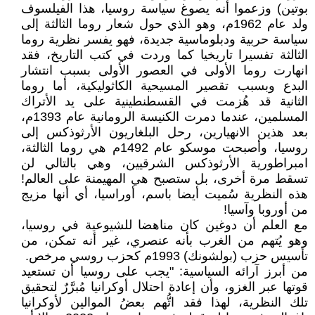
بوتين) وزعموا أنه يصوغ سياسة روسيا، هذا الفيلسوف
ولد عام 1962م، وهو الذي حول شعار روما الثالثة إلى
سياسة حربية ودبلوماسية جديدة، فهو يفسر نظرية روما
الثالثة تفسيرا تاريخيا كما وردت في كتب التاريخ، فقد
انهارت روما الأولى في العصور الأولى بسبب انتشار
البدع وبسبب تقصير المسيحية الكاثوليكية، أما روما
الثانية قد هُزمت في القسطنطينية على يد الأتراك
المسلمين، عندما دمرت الكنيسة الرومانية عام 1393م،
بعد هذين الانهيارين، رحل البلغاريون الأرثوذكس إلى
روسيا، وأصبحت موسكو عام 1492م هي روما الثالثة،
امبراطورية الأرثوذكس الشرقيين، وهي بالتالي لن
تسقط مرة أخرى، بل ستصبح هي المهيمنة على العالم!
هذه النظرية سُميت أيضا باسم، أوراسيا، أي أنها مزيج
من أوروبا وآسيا!
مع العلم أن دوغين كان مناهضا للشيوعية في روسيا،
وهو يُتهم من الغرب بأنه عنصري، غير أنه تمكن، من
تأسيس حزب (بولشونك) 1993م كحزب روسي مرخص.
من أبرز آرائه السياسية: "يجب على روسيا أن تستعيد
قوتها عبر الغزو، وأن إعادة احتلال أوكرانيا مُبرَّرٌ لتحقيق
تلك النظرية، لهذا فقد اتُّهم بعضُ الموالين لأوكرانيا