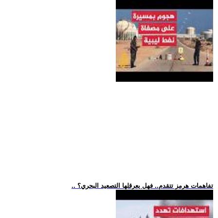
.. تفاهمات هرمز تتقدم.. فهل يعرقلها التصعيد البحري؟