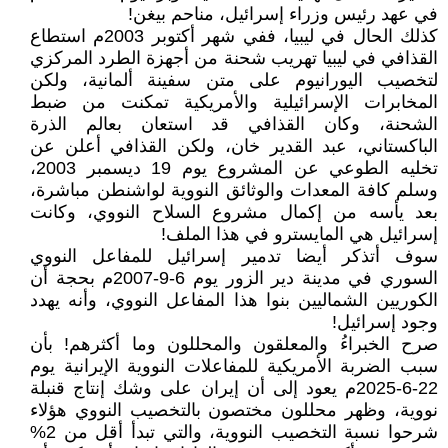
في عهد رئيس وزراء إسرائيل، مناحم بيغن!
كذلك الحال في ليبيا، ففي شهر أكتوبر 2003م استطاع
القذافي في ليبيا تهريب شحنة من أجهزة الطرد المركزي
لتخصيب اليورانيوم على متن سفينة ألمانية، ولكن
المخابرات الإسرائيلية والأمريكية تمكنت من ضبط
الشحنة، وكان القذافي قد استعان بعالم الذرة
الباكستاني، عبد القدير خان، ولكن القذافي أعلن عن
تخليه الطوعي عن المشروع يوم 19 ديسمبر 2003،
وسلم كافة المعدات والوثائق النووية لواشنطن مباشرة،
بعد يأسه من إكمال مشروع السلاح النووي، وكانت
إسرائيل هي المايسترو في هذا الملف!
سوف أتذكر أيضا تدمير إسرائيل للمفاعل النووي
السوري في مدينة دير الزور يوم 6-9-2007م بحجة أن
الكوريين الشماليين بنوا هذا المفاعل النووي، وأنه يهدد
وجود إسرائيل!
صرح الخبراءُ والمعلقون والمحللون وما أكثرهم! بأن
سبب الضربة الأمريكية للمفاعلات النووية الإيرانية يوم
22-6-2025م يعود إلى أن إيران على وشك إنتاج قنبلة
نووية، وظهر محللون مختصون بالتخصيب النووي هؤلاء
شرحوا نسبة التخصيب النووية، والتي تبدأ أقل من 2%