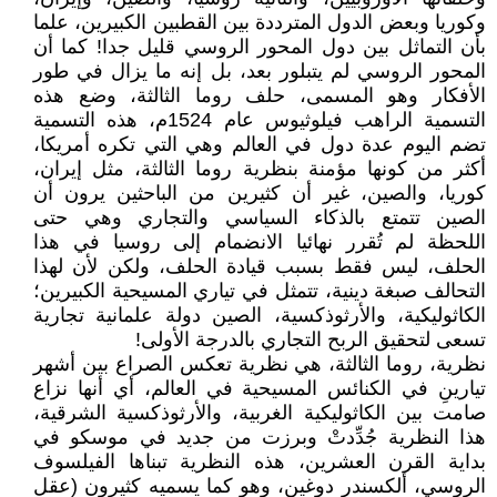
وكوريا وبعض الدول المترددة بين القطبين الكبيرين، علما
بأن التماثل بين دول المحور الروسي قليل جدا! كما أن
المحور الروسي لم يتبلور بعد، بل إنه ما يزال في طور
الأفكار وهو المسمى، حلف روما الثالثة، وضع هذه
التسمية الراهب فيلوثيوس عام 1524م، هذه التسمية
تضم اليوم عدة دول في العالم وهي التي تكره أمريكا،
أكثر من كونها مؤمنة بنظرية روما الثالثة، مثل إيران،
كوريا، والصين، غير أن كثيرين من الباحثين يرون أن
الصين تتمتع بالذكاء السياسي والتجاري وهي حتى
اللحظة لم تُقرر نهائيا الانضمام إلى روسيا في هذا
الحلف، ليس فقط بسبب قيادة الحلف، ولكن لأن لهذا
التحالف صبغة دينية، تتمثل في تياري المسيحية الكبيرين؛
الكاثوليكية، والأرثوذكسية، الصين دولة علمانية تجارية
تسعى لتحقيق الربح التجاري بالدرجة الأولى!
نظرية، روما الثالثة، هي نظرية تعكس الصراع بين أشهر
تيارينِ في الكنائس المسيحية في العالم، أي أنها نزاع
صامت بين الكاثوليكية الغربية، والأرثوذكسية الشرقية،
هذا النظرية جُدِّدتْ وبرزت من جديد في موسكو في
بداية القرن العشرين، هذه النظرية تبناها الفيلسوف
الروسي، ألكسندر دوغين، وهو كما يسميه كثيرون (عقل