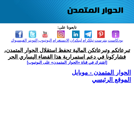
تابعونا على:
بودكاست
بنترست
تيلكرام
لينكدإن
الانستغرام
اليوتيوب
التويتر
الفيسبوك
تبرعاتكم وتبرعاتكن المالية تحفظ استقلال الحوار المتمدن،
فشاركونا في دعم استمرارية هذا الفضاء اليساري الحر
[اشترك في قناة ‫«الحوار المتمدن» على اليوتيوب]
الحوار المتمدن - موبايل
الموقع الرئيسي