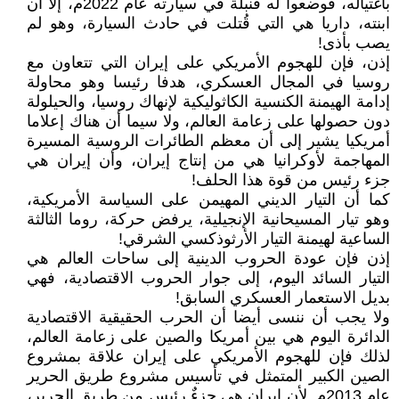
باغتياله، فوضعوا له قنبلة في سيارته عام 2022م، إلا أن
ابنته، داريا هي التي قُتلت في حادث السيارة، وهو لم
يصب بأذى!
إذن، فإن للهجوم الأمريكي على إيران التي تتعاون مع
روسيا في المجال العسكري، هدفا رئيسا وهو محاولة
إدامة الهيمنة الكنسية الكاثوليكية لإنهاك روسيا، والحيلولة
دون حصولها على زعامة العالم، ولا سيما أن هناك إعلاما
أمريكيا يشير إلى أن معظم الطائرات الروسية المسيرة
المهاجمة لأوكرانيا هي من إنتاج إيران، وأن إيران هي
جزء رئيس من قوة هذا الحلف!
كما أن التيار الديني المهيمن على السياسة الأمريكية،
وهو تيار المسيحانية الإنجيلية، يرفض حركة، روما الثالثة
الساعية لهيمنة التيار الأرثوذكسي الشرقي!
إذن فإن عودة الحروب الدينية إلى ساحات العالم هي
التيار السائد اليوم، إلى جوار الحروب الاقتصادية، فهي
بديل الاستعمار العسكري السابق!
ولا يجب أن ننسى أيضا أن الحرب الحقيقية الاقتصادية
الدائرة اليوم هي بين أمريكا والصين على زعامة العالم،
لذلك فإن للهجوم الأمريكي على إيران علاقة بمشروع
الصين الكبير المتمثل في تأسيس مشروع طريق الحرير
عام 2013م. لأن إيران هي جزءٌ رئيس من طريق الحرير،