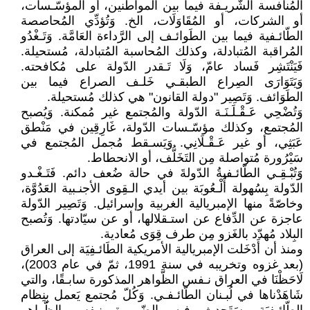
المُنافسة الشَّريـفة فيما بين المواطنين، أو المؤسّـسات،
أو الشركات، أو المُقَاوَلَات، الخ. وَتُؤدِّي المُحاصصة
الطّائـفية فيما بين الطَوائـف إلى الرَّداءة العَامَّة. وَتَـغْدُو
المُراقبة المُتبادلة، وكذلك المُحاسبة المُتبادلة، مُستحيلة.
فَيَنْتَشِر فَساد عامّ، وَلَا تَـقدر الدّولة على مُكافحته.
وَيَتَوَارَى الصِراع الطبقـي خَلـف الصراع فيما بين
الطَوَائف. وَتَصِير "دولة القانون" هي كذلك مُستحيلة.
وَتُضْحِي عَـقْـلَـنَـة الدّولة والمُجتمع غير مُمكنة. وَيُصبح
المُجتمع، وكذلك مؤسّـسات الدّولة، غَارِقِين في مَنْطق
عَبَثِي، أو غير عَـقْـلَانِي. وَيَسـقط مُجمل المُجتمع في
سَيْرُورة مُتواصلة مِن التَخَلُّف، أو الانحطاط.
وََتُبْـقِـي الطّائـفيةُ الدّولةَ في حالة ضُعف دائم. فَتَـغْـدو
الدّولة بِسُهولة أُلْـعُوبَة بين أيدي الـقِوى الأجنـبية العَدُوَّة،
وخاصّةً منها الإمبريالية الغربية وإسرائيل. وَتَصِير الدّولة
عاجزة عن الدِّفاع عن استـقلالها، أو عن سيّادتها. وَتُصبح
البِلاد مُهدّد بالغَزو مِن طرف قِوَى مُعادية.
ومنذ أن أَدْخَلت الإمبريالية الأمريكية الطَائـفِيَة إلى العراق
(بعد غزوه وتخريبه في سنة 1991، ثمّ في عام 2003)،
لَاحَظْنَا في العراق نـفس الظَّواهر المذكورة سابـقًا، والتي
شَاهَدْناها في لُبـنان الطّائـفـي. وَكُلّ مُجتمع يَعمل بِنِظام