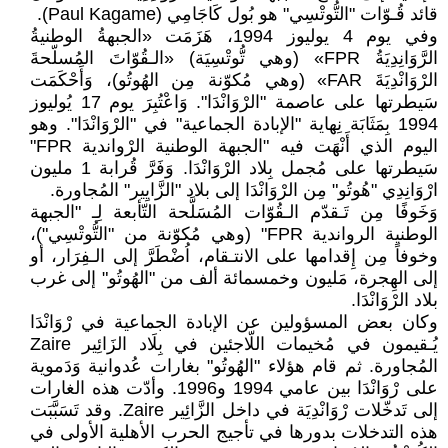
قائد قُـوّات "التُّوتْسِي" هو بُول كَاجَامِي (Paul Kagame).
وفي يوم 4 يوليوز 1994، هَزَمَت «الجبهةُ الوطنيةُ
الرَّوَانِدِيَةُ FPR» (وهي تُّوتْسِيَة) «الـقُوّاتَ المُسلّحةَ
الرْوَانْدِيَةَ FAR» (وهي مُكوّنة مِن الهُوتُو)، وَأَحْكَمَت
سَيطرتها على عاصمة "الرْوَانْدَا". وَاعْتُبِرَ يوم 17 يُوليوز
1994 بِمَثَابَة نِهاية "الإبادة الجماعية" في "الرْوَانْدَا". وهو
اليوم الذي أَنْهَت فيه "الجبهة الوطنية الرْواندية FPR"
سَيطرتها على مُجمل بِلاد الرْوَانْدَا. وَفَرَّ قُرابة 1 مليون
ارْوَانِدِي "هُوتُو" مِن الرْوَانْدَا إلى بلاد "الزَّايِير" المُجاورة.
وَخَوفًا مِن تَـقدّم الـقُوّات المُسَلَّحة التّأبعة لِـ "الجبهة
الوطنية الرواندية FPR" (وهي مُكوّنة من "التُّوتْسِي")،
وخوفاً مِن إِقدامها على الانتـقام، اُضْطَرَّ إلى الـفِرَار، أو
إلى الهِجرة، مَليون وخمسمائة ألف من "الهُوتُو" إلى غرب
بلاد الرْوَانْدَا.
وكان بعض المسؤولين عن الإبادة الجماعية في رْوَانْدَا
يُـقيمون في مُخيمات اللّاجئين في بِلَاد الزَائِير Zaire
المُجاورة. ثم قام هؤلاء "الهُوتُو" بغارات عُدوانية وَدَموية
على رْوَانْدَا بين عامي 1994 و1996. وأدّت هذه الغارات
إلى تَدخّلات رْوَانْدِيَة في داخل الزَّائِير Zaire. وقد تَسَبَّبَت
هذه التدخلات بدورها في تأجيج الحرب الأهلية الأولى في