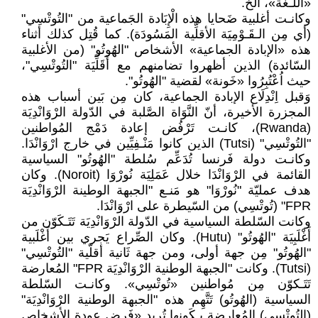
«الْلُّـغَة»، الخ.
وكانـت أغلبية ضَحايا هذه الْإِبَادة الجَماعية من "التُوتْسِي"
(أي مِن الـقَـوْمِيَة الأقلِّية المَسُودَة). كما قُتِل كذلك أثناء
هذه «الإبادة الجماعية» الأشخاص "الهُوتُو" (من الأغلبية
السّائدة) الذين أظهروا تضامنهم مع أَقَلِّيَة "التُوتْسِي"،
حيث اُعْتُبِرُوا «خَونة» لقضية "الهُوتُو".
وَقبل اِنْدِلَاع الإبادة الجماعية، كان مِن بَين أسباب هذه
المجزرة الأخيرة، أنّ النَّوَاة الصَّلبة في الدّولة الرْوَانْدِيَة
(Rwanda)، كانـت تَرْفُض إعادة دَمْج المُواطنين
"التُوتْسِي" (Tutsi) الذين كانوا مَنْـفِيِّين في خارج ارْوَانْدَا.
وكانـت دولة فَرنسا تُدَعِّم سُلطة "الهُوتُو" السياسية
القائمة في الرْوَانْدَا خلال عَمَلِيَة نُورْوَا (Noroit). وكان
هدف عمليّة "نُورْوَا" هو مَنـع "الجبهة الوطينة الرْوَانْدِيَة
FPR" (تُوتْسِي) من السّيطرة على ارْوَانْدَا.
وكانت السّلطة السياسية في الدّولة الرْوَانْدِيَة تَتَـكَوّن من
أَغْلَبِيَة "الهُوتُو" (Hutu). وكان الصِّراع يَجري بين أَغْلَبية
"الهُوتُو" مِن جهة أولى، ومن جهة ثَانية أقلّية "التُوتْسِي"
(Tutsi). وكانت "الجبهة الوطنية الرْوَانْدِيَة FPR" المُعارضة
تَتَـكوّن مِن مُواطنين «تُوتْسِي». وكانـت السّلطة
السياسية (الهُوتُو) تَتَّهِم هذه "الجبهة الوطنية الرْوَانْدِيَة"
(التُوتْسِي) المُعارضة بِـكَونها تُريد «فَرض عودة الأشخاص