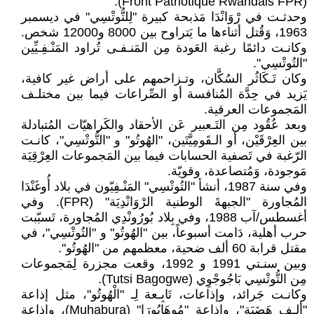
(Front Patriotique Rwandais FPR).
وحدثـت في رْوَانْدَا مَذبحة كبيرة "لِلتُّوتْسِي" في ديسمبر
1963، وَقُتل أثناءها ما يَتراوح بين 8000 و12000 شخص.
وكانـت دائمًا رغبة العَودة مِن المَنـفـى تُراود المَنْـفِـيِّين
"التُوتْسِي".
وكان تَـكَاثُر السُكَّان، وتـزاحمهم على أراض غير كافية،
يَزيد في حِدَّة المُنافسة أو الصِّراعات فيما بين مختلـف
المَجموعات العرقية.
وبعد عُقُود مِن التَـعبير عَن الأحقاد والكَراهيّات المُتبادلة
بين العِرْقَيْن، أو الـقَومِيَّتَين، "الهُوتُو" و "التُّوتْسِي"، كانـت
الرّغبة في تَصفية الحسابات فيما بين المَجموعات العِرْقِيَة
مَوجودة، وَمُتصاعدة، وقويّة.
وفي سنة 1987، أنشأ "التُوتْسِي" المَنْـفِيّون في بلاد أُوغَنْدَا
المُجاورة "الجبهةَ الوطنية الرْوَانْدِيَة" (FPR). وفي
أغسطس/آب 1988، وفي بِلاد بُورُونْدِي المُجاورة، تَسبّبت
حرب أهلية، دَامت أسبوعاً، بين "الهُوتُو" و "التُوتْسِي"، في
مقتل قرابة 60 ألف ضحية، معظمهم من "الهُوتُو".
وبين سنـتي 1991 و 1992، وقعت مجزرة لِمَجموعات
مِن التُّوتْسِي بَاجُوجْوِي (Tutsi Bagogwe).
وكانـت جَرائد، وإذاعات، تَابِـعة لِـ "الْهُوتُو"، مثل إذاعة
"ألـف هَضَبَة"، وإذاعة "مُوهَابُورَا" (Muhabura)، وإذاعة