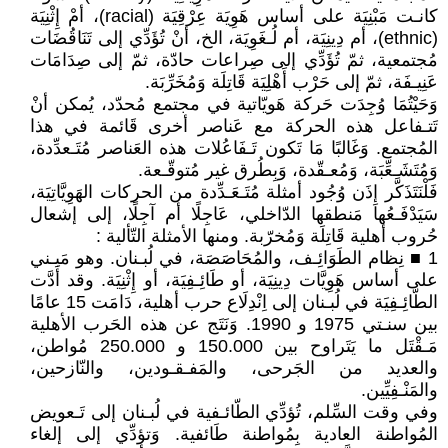
كانـت مَبْنِيَة على أساس هَوِيَة عِرْقِيَة (racial)، أمْ إِثْنِيَة
(ethnic)، أم دِينِيَة، أم لُـغَوِيَة، الخ، أنْ تُؤَدِّي إلى تَنَاقُضَات
مُجتمعية، ثمّ تُؤَدِّي إلى صِراعات حادّة، ثمّ إلى صِدَامَات
عَنِيـفَة، ثمّ إلى حَرْب أَهْلِيَة قَاتِلَة وَمُخَرِّبَة.
وَحَيْتُمَا وُجِدَت حَركة هَويّاتية في مجتمع مُحدّد، يُمكن أنْ
تَتـفاعل هذه الحركة مع عَناصر أخرى قَائمة في هذا
المُجتمع. وَغَالبًا مَا تَكون تَـفَاعُلات هذه العَناصر مُتَـعدِّدة،
وَمُتَشَـعِّبَة، وَمُعـقّدة، وَبِطُرق غير مُتوقّـعة.
فَلْنَتَذَكَّر إِذَن وُجُود أمثلة مُتَـعَـدِّدة من الحركات الهَوِيَّاتِيَة،
سَيَدْفَـعُها مَنطقها الدّاخلي، عَاجِلًا أم آجِلًا، إلى إشعال
حُروب أهلية قَاتِلَة وَمُخرّبة. ومنها الأمثلة التّألية :
1 ■ نِظام الطَوَائِـف، والمُحَاصَصَة، في لُبـنان. وهو مَبـني
على أساس هَوِيَّات دِينِيَة، أو طَائِـفِيَة، أو إِثْنِيَة. وقد أَدَّت
الطّائِـفِيَة في لُبـنان إلى اِنْدِلَاع حرب أهلية، دَامَت 15 عامًا
بين سنـتي 1975 و 1990. وَنَتَج عن هذه الحَرب الأهلية
مَـقْتَل ما يَتَراوح بين 150.000 و 250.000 مُواطن،
والعديد من الجَرحى، والمَفـقـودين، والنّازحين،
والمَنْـفِيِّين.
وفي وقت السِّلم، تُؤدِّي الطّائـفية في لُبـنان إلى تَـعويض
المُواطنة العادية بِمُواطنة طَائفية. وَتؤدِّي إلى إلغاء