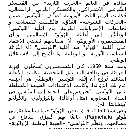
سَائدة في العالم «الحَرب البَاردة» بين المُعسكر
الشَّرقـي الاشتـراكي، والمُعسكر الغَربي الرأسمالي.
فَكانـت الإمبرياليات الأوروبية تُصَنِّـف "التُّوتْسي" ضِمن
«الحَركات الشيوعية» العَدُوَّة. فَانْـتَـقَلَت تَـفضيلات أو
تَحالـفات الإمبرياليات الغَربية مِن أَقَلِّيَة "التُوتْسِي"
الوَطَنِيِّين إلى أغلبيّة "الهُوتُو" المُسالمين. ورأى
المُستـعمرون الأوروبيّون أنّ مَصالحهم تَقتضي الاعتماد
على أغلبية "الهُوتُو" ضِد أقلية "التُوتْسِي" ذَاة النَّزْعَة
السياسية الثَّورية، أو الوطنية، والطُمُوح إلى الاستـقلال
الوطني.
ومنذ سنة 1959، كان المُستـعمرون يُسجِّلون الهَوِيَة
العِرْقِيَة في بِطاقة التـعريـق الشّخصية. وكانـت الدِّعاية
السّائدة تُروِّج أن إِثْنِيَة "التُوتْسِي" (الوطنيِّة) هي أجنـبية
عن بلاد الرْوَانْدَا. وكانـت الاعتـداءات العَنيـفة المُسلّطة
على "التُوتْسِي" تُجبرهم على اللجوء إلى المَنْـفـى في
البلدان المُجاورة (مثل أُوجَانْذَا، والبُورُونْدِي، والكُونْجُو
كِينْشَاسَا، الخ).
وفي سنة 1959، خلـق بعض "الهُوتُو" حزبا سياسيا (بَارْمِي
هُوتُو Parmehutu) خاصًّا بهم كَـعِرْق، للدِّفاع عن
مصالحهم. وَنَظّم "التُوتْسِي" «الجَبهةَ الوطنيةَ الرَّوَانْدِيَةَ»