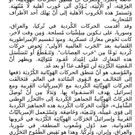
العِرْقِيَة، أو الْإِثْنِيَة، يُـؤَدِّي ألى حُورب أهلية لَا مُنْتَهِيَة.
وَتَستمرّ هذه الحُروب الأهلية إلى أنْ يَهلك أحد الأطراف
المُتحاربة.
وقد أقدمت الحركات الكُردية في تُركيا، والعراق،
وسوريا، على تـكوين مِيلِشْيَات مُسلحة. وَمِن وقت لأخر،
كانت تَخَوض معارك عسكرية. ومنذ تَـقسيم الإمبراطورية
العُثمانية بعد "الحَرب العالمية الأُولى"، تَخوض حركات
كُردية نَوعًا مِن "حَرب العِصابات". وَتَتَـقَطَّعُ أو تَتَسَلْسَل
هذه المَعارك على اِمْتِداد عُقـود مُتَوَالِِيَة. ويظهر أنّ
الـقَضِيَة الكُرْدِيَة لَن تَتَوَقّف غدًا أو بعد غَد.
والمُؤسف هو أنّ مَنطق الحركات الهَوِيّاتية الكُرْدِيَة دَفعها
إلى التَحَالـف مع الـقِوى السّائدة في العالم. فَتَحَالَفَت
الحركات الهَوِيَّاتِيَة الكُردية مع الإمبرياليات الغَربية ومع
إسرائيل بِهَدف الاستـقـواء بها. وَبَدَلًا مِن أَنْ تُوصِلَ
الحَركاتُ الهَوِيَّاتيةُ الجماهيرَ الكُرديةَ إلى «التَحرُّر الوطني
الشَّامِل»، حَوَّلَت الحَركات الكُردية هذه الجماهيرَ الكُرديةَ
إلى قِوَى عَمِيلَة، وَتَبَـعِيَة، وَخَاضِعَة. وَتَسْتَـعمل الإمبرياليّاتُ
الغَربيةُ وإسرائيلُ الحَرَكَات الهَوِيَّاتِيَة الكُرْدية في حُروبها
العُدوانية، ضد دُوَل وَشُعوب المنطقة، في سُوريا،
والعِراق، وإيران، وَتُركْيَا. وهذا هو نَقِيض الطُمُوح التَحَرُّرِي