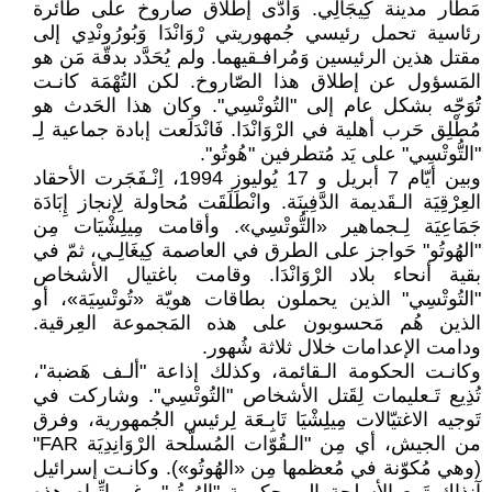
مَطار مدينة كِيجَالِي. وَأَدَّى إطلاق صاروخ على طائرة
رئاسية تحمل رئيسي جُمهوريتي رْوَانْدَا وَبُورُونْدِي إلى
مقتل هذين الرئيسين وَمُرافـقيهما. ولم يُحَدَّد بدقّة مَن هو
المَسؤول عن إطلاق هذا الصّاروخ. لكن التُهْمَة كانـت
تُُوَجّه بشكل عام إلى "التُوتْسِي". وكان هذا الحَدث هو
مُطْلِق حَرب أهلية في الرْوَانْدَا. فَانْدَلَعت إبادة جماعية لِـ
"التُّوتْسِي" على يَد مُتطرفين "هُوتُو".
وبين أيّام 7 أبريل و 17 يُوليوز 1994، اِنْـفَجَرت الأحقاد
العِرْقِيَة الـقَديمة الدَّفِينَة. وانْطَلَقَت مُحاولة لِإنجاز إِبَادَة
جَمَاعِيَة لِـجماهير «التُّوتْسِي». وأقامت مِيلِشْيَات مِن
"الهُوتُو" حَواجز على الطرق في العاصمة كِيغَالِـي، ثمّ في
بقية أنحاء بلاد الرْوَانْدَا. وقامت باغتيال الأشخاص
"التُوتْسِي" الذين يحملون بطاقات هويّة «تُوتْسِيَة»، أو
الذين هُم مَحسوبون على هذه المَجموعة العِرقية.
ودامت الإعدامات خلال ثلاثة شُهور.
وكانـت الحكومة الـقائمة، وكذلك إذاعة "ألـف هَضبة"،
تُذِيع تَـعليمات لِقَتل الأشخاص "التُوتْسِي". وشاركت في
تَوجيه الاغتيّالات مِيلِشْيَا تَابِـعَة لِرئيس الجُمهورية، وفرق
من الجيش، أي مِن "الـقُوّات المُسلّحة الرْوَانِدِيَة FAR"
(وهي مُكوّنة في مُعظمها مِن «الهُوتُو»). وكانـت إسرائيل