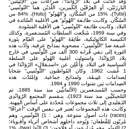
وَقد حَدَثَت في بلاد "ارْوَانْدَا"، صراعات بين "الإثْنِيَّتَين"
البَارِزَتَيْن، أو العِرْقَيْن الكَبيرين، اللّذيْن هما "التُوتْسِي"
(Tutsi)، 15% من السُكّان، و"الهُوتُو" (Hutu)، 84% من
السُكّان. وكانـت طائـفة "الهُوتُو" هي الأغلبية السّائدة في
البلاد. وكانـت طائـفة "التُوتْسِي" هي الأقلية المَسُودة.
وفي سنة 1959، شَجَّعت السلطات المُستـعمرة، وكذلك
الكنيسة الكاثوليكية، طَائِفَةَ "الهُوتُو" على القيّام بِثَورة
عَنيـفة ضدّ "التُّوتْسِي"، مصحوبة بمذابح عرقية. وأدّت هذه
الثورة إلى نـفي قُرابة 300 ألف من التُّوتْسِي في خَارج
بِلاد الرْوَانْدَا. واستولت أغلبية الهُوتُو على السلطة
السياسية في البلاد. وَأُعْلِن عن «استـقلال» الرْوَانْدَا في
1 غُشت 1962. وكان المُواطنون "التُّوتْسِي" ضَحايا
لِصدامات عَنِيـفَة، ولمذابح جماعية. وَاِمْتَدّت هذه
الصِدامات بَين سَنوات 1990 و 1994.
وحسب المُستـعمرين (الألمانيِّين منذ سنة 1885، ثم
البَلجيكيِّين منذ سنة 1923)، ينـقسم المجتمع الرْوَانْدِي
التَـقليدي إلى ثلاث مجموعات مُحدّدة على أساس المِهنة.
وكانـت هذه المجموعات تُعتبر في نـفس الوقت "أعراقًا"
(races) ذات أصول متنوعة. وهي : 1) التُوتْسِي، وهم
مُربّون لِلقُطعان؛ وَيُوجد داخلهم أشخاص أثرياء وأقـوياء؛
2) الهُوتُو. وهم مُزارعون أو فلّاحون؛ 3) التْوَا (twa)، 1%