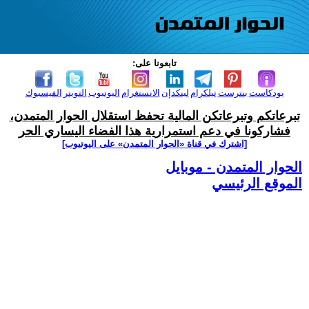
تابعونا على:
بودكاست
بنترست
تيلكرام
لينكدإن
الانستغرام
اليوتيوب
التويتر
الفيسبوك
تبرعاتكم وتبرعاتكن المالية تحفظ استقلال الحوار المتمدن،
فشاركونا في دعم استمرارية هذا الفضاء اليساري الحر
[اشترك في قناة ‫«الحوار المتمدن» على اليوتيوب]
الحوار المتمدن - موبايل
الموقع الرئيسي