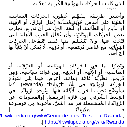
الذي كانـت الحركات الهَويّاتية الكُرْدية تَـعِدُ به.
…..°°*°°…..
وأحسن طَريـقة لِـفَـهْـم خُطورة الحركات السياسية
المَبْنِيَة على أساس هَوِيَّة مُحَدَّدة (مثل العِرْق، أو الإِثْنِيَة،
أو الدِّين، أو الطّائفة، أو الْلُّغة، الخ)، هي أن نَدرس تَجارب
بعض الحركات الهَوِيَّاتِيَة، وأن نُحَلِّل الحرب الأهلية التي
نَتَجَت عنها، وأنْ نَتَـعَـلَّـم منها كيـف تَتَـفَاعل الحَركات
الهَوِيَّاتِيَة مع عَناصر مُجتمعية، أو دُوَلِيَة، لَا يُمكن أنْ يَتَنَبَّأَ بها
أيّ أحد.
وَنَظَرًا لما في الحَركات الهَوِيّاتية، أو العِرْقِيَة، أو
الطّائـفية، أو الْإِثْنِيَة، أو الدِّينِيَة، مِِن فَوائد سيّاسية، وَمِن
دُروس نَظَريَّة عَامَّة وَهَامَّة، أَعرض فيما يَلي نَمُوذَجَ
الحَرَكَة الهَوِيَّاتِيَة في بِلَاد "ارْوَانْدَا" (Rwanda). كما
سَأُوَضِّح تَجربة الحَرب الأَهْلِيَة فيها. وَتُوجد "ارْوَانْدَا" في
الوَسط الشّرقي مِن قَارّة إفريـقـيا. [والمَعلومات عن
الرْوَانْدَا، المُستـعملة في هذا النَصّ، مأخوذة مِن مَوسوعة
« فِيكِيبِيدْيَا » [
//fr.wikipedia.org/wiki/Genocide_des_Tutsi_du_Rwanda
,
].
https://fr.wikipedia.org/wiki/Rwanda