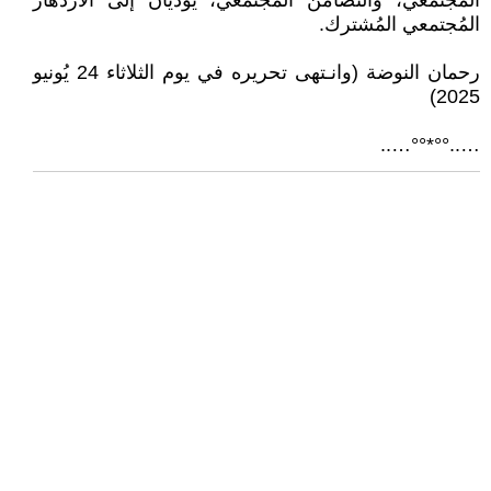
المُجتمعي، والتَضامن المُجتمعي، يُؤَدِّيَان إلى الازدهار
المُجتمعي المُشترك.
رحمان النوضة (وانـتهى تحريره في يوم الثلاثاء 24 يُونيو
2025)
…..°°*°°…..