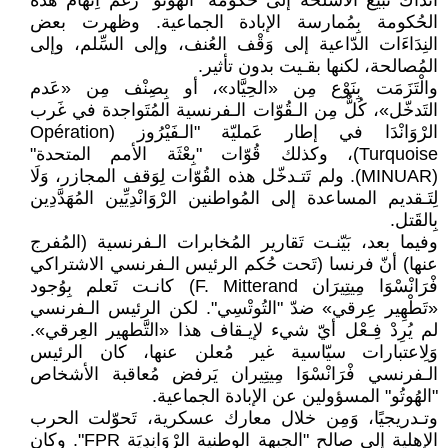
آنذاك تَبيع الأسلحة إلى حكومة "الهُوتُو" رغم اِتِّهام هذه
الحُكومة بِمُمارسة الإبادة الجماعية. وظهرت بعض
النِدَاءَات الدّاعية إلى وَقْف العُنف، وإلى السِّلم، وإلى
المُصالحة، لكنها بقـيت بدون تأثير.
والْتَزَمَت بِنَوْع مِن «الحِيَّاد»، أو بِصِنْف مِن «عَدم
التَدخّل»، كُلٌّ مِن الـقُوّات الـفرنسية المُتَواجدة في غَرب
الرْوَانْدَا في إطار عَمليّة "الـفَيْرُوز (Opération
Turquoise)، وكذلك قُوّات "بِعْثَة الأمم المتحدة"
(MINUAR). ولم تَتـدخّل هذه القُوّات لِوَقف المجازر، وَلَا
لِتَـقديم المساعدة إلى المُواطنين الرْوَانْدِيِّين المُهَدَّدِين
بِالقَتل.
وفيما بعد، بَيّنـت تَقارير المُخابرات الـفرنسية (المُفرج
عنها) أنّ فرنسا (تَحت حُكم الرئيس الـفرنسي الاشتراكي
فْرَانْسْوَا مِيتِيرَان F. Mitterand) كانـت تَعلم بِوُجود
«تَطْهِير عِرقي» ضدّ "التُوتْسِي". لكن الرئيس الـفرنسي
لم يُرِدْ فِـعْل أيّ شيء لإيـقاف هذا «التَّطهير العِرقي».
وَلِاعتبارات سيّاسية غير مُعلن عنها، كان الرئيس
الـفرنسي فْرَانْسْوَا مِيتِيران يَرفض مُعاقبة الأشخاص
"الهُوتُو" المسؤولين عن الإبادة الجماعية.
وتـدريجيًا، وَمِن خلال معارك عسكرية، تَحوّلت الحرب
الإهلية إلى صالح "الجبهة الوطنية الرْوَانِدِيَة FPR". وكان