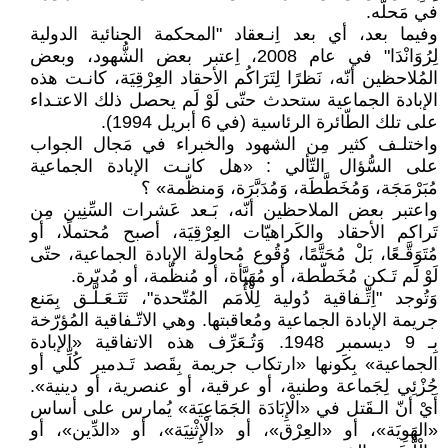
في مَحلّه.
وفيما بعد، أي بعد اِنـعقاد "المحكمة الجنائية الدولية
لِرُوَانْدَا" في عام 2008، اِعتبر بعض الشُّهود، وبعض
المُلاحظين أنّه، نَظرًا لِتَرَاكُم الأحقاد العِرْقِيَة، كانـت هذه
الإبادة الجماعية ستحدث حتّى لَوْ لَم يحصل ذلك الاعتـداء
على تلك الطّائرة الرئاسية (في 6 أبريل 1994).
واختلـف كثير مِن الشهود والخبراء في مَجال الجواب
على السُّؤال التّألي : «هل كانـت الإبادة الجماعية
مُبَرْمَجَة، وَمُخَطَّطَة، وَمُدَبَّرَة، وَمنظّمة» ؟
واعتبر بعض الملاحظين أنّه، بَـعد عَشرات السِّنِين مِن
تَراكم الأحقاد والكَراهيّات العِرْقِيَة، أصبح مُحتملًا، أو
مُتَوَقَّـعًا، بَلْ مُحَتَّمًا، وُقُوع مُحاولة الإبادة الجماعية، حتّى
لَوْ لَم تَـكن مُخَطّطة، أو مُهَيَّأة، أو مُنظّمة، أو مُدبّرة.
وَتُوجد "اِتِّـفاقية دُولية لِلْأُمَم المُتّحدة"، تَتَـعَـلَّـق بِمَنع
جريمة الإبادة الجماعية ومُعاقبتها. وهي الاتّـفاقية المُؤرّخة
بِـ 9 ديسمبر 1948. وَتُـعَرِّف هذه الاتفاقية «الإبادة
الجماعية» بِكَونها «ارتكاب جريمة بِقَصد تَـدمير كُلِّي أو
جُزْئِي لِجَماعة وطنية، أو عرقية، أو عنصرية، أو دينية».
أَيْ أنّ الـقَتل في «الْإِبَادَة الجَمَاعِيَة» يُمارس على أساس
«الهَوِيَة»، أو «العِرْق»، أو «الْإِثْنِيَة»، أو «الدِّين»، أو