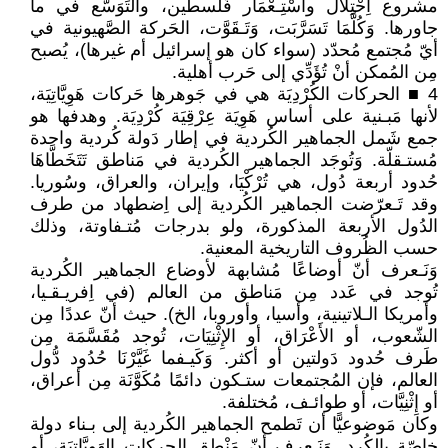
مشروع اِحْتِلَال واسْتِـعْمَار فَلسطين، والتَوَسُّع في ما
جاورها. وَكُلَّمَا تَسَرَّبَت، وَتَـقَوَّت، الحَركة الصَّهيونية في
أيّ مُجتمع مُحدّد (سواء كان هو إسرائيل أم غيرها)، يُصبح
مِن المُمكن أنْ تُؤَدِّي إلى حَرب أهلية.
4 ■ الحركات الكُرْدِيَة هي في جَوهرها حَركات هَوِيَّاتِيَة،
لأنها مَبـنية على أساس هَوِيَة عِرْقِيَة كُرْدِيَة. وهدفها هو
جمع شَمل الجماهير الكُردية في إطار دَولة كُردية واحدة
مُستـقلّة. وَتُوجَد الجماهير الكُردية في مَناطق تَتَخَطَّاهَا
حُدود أربعة دُول، هي تُرْكْيَا، وإيران، والعراق، وسُوريا.
وقد تَـعرّضت الجماهير الكُردية إلى اِضطهاد من طرف
الدُول الأربعة المذكورة، ولو بدرجات مُتـفاوتة، وذلك
حسب الظُروف التاريخية المعنية.
وَنَـعرف أنّ أوضاعًا مُشابهة لأوضاع الجماهير الكُردية
تُوجد في عَدد مِن مَناطق من العالم (في اِفريـقـيا،
وأمريكا الـلاتينية، وأسيا، وأوروبا، الخ). حيث أنّ عددًا مِن
الشّعوب، أو الأَعْرَاق، أو الإِثْنِيَات، تُوجد مُقَسَّمَة مِن
طَرف حُدود دَولتين أو أكثر. وَكَيـفما غَيَّرْنَا حُدُود دُّول
العالم، فإن المُجتمعات ستـكون دائمًا مُكَوَّنَة مِن أعراق،
أو إِثْنِيَّات، أو طوائـف، مُختلفة.
وكان مَوضوعيًّا أن تَطمح الجماهير الكُردية إلى بـناء دولة
خاصّة بِالكُرد. وَنَـعرف أنّ مَنْطِق الحركات الهَوِيَّاتِيَة، أو