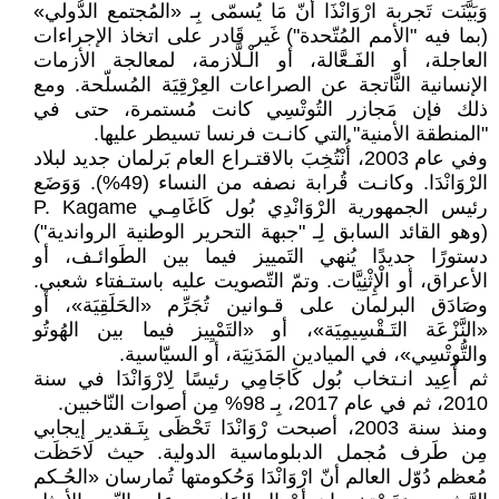
وَبَيَّنَت تَجربة ارْوَانْذَا أنّ مَا يُسمّى بِـ «المُجتمع الدُّولي»
(بما فيه "الأمم المُتّحدة") غَير قَادر على اتخاذ الإجراءات
العاجلة، أو الفَـعَّالة، أو الْـلَّازمة، لمعالجة الأزمات
الإنسانية النَّاتجة عن الصراعات العِرْقِيَة المُسلّحة. ومع
ذلك فإن مَجازر التُوتْسِي كانت مُستمرة، حتى في
"المنطقة الأمنية" التي كانـت فرنسا تسيطر عليها.
وفي عام 2003، أُنْتُخِبَ بالاقتـراع العام بَرلمان جديد لبلاد
الرْوَانْدَا. وكانـت قُرابة نصفه من النساء (49%). وَوَضَع
رئيس الجمهورية الرْوَانْدِي بُول كَاغَامِـي P. Kagame
(وهو القائد السابق لِـ "جبهة التحرير الوطنية الرواندية")
دستورًا جديدًا يُنهي التَمييز فيما بين الطَوائـف، أو
الأعراق، أو الْإِثْنِيَّات. وتمّ التّصويت عليه باستـفتاء شعبي.
وصَادَق البرلمان على قـوانين تُجَرِّم «الحَلَقِيَة»، أو
«النَّزْعَة التَـقْسِيمِيَة»، أو «التَمْيِيز فيما بين الهُوتُو
والتُّوتْسِي»، في الميادين المَدَنِيَة، أو السيّاسية.
ثم أُعِيد انـتخاب بُول كَاجَامِي رئيسًا لِارْوَانْدَا في سنة
2010، ثم في عام 2017، بِـ 98% مِن أصوات النّاخبين.
ومنذ سنة 2003، أصبحت رْوَانْدَا تَحْظَى بِتَـقدير إيجابي
مِن طَرف مُجمل الدبلوماسية الدولية. حيث لَاحَظَت
مُعظم دُوّل العالم أنّ ارْوَانْدَا وَحُكومتها تُمارسان «الحُـكم