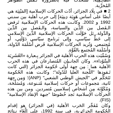
الطّائِـفِيَة، سَتَحدث فيه بالضّرورة نـفس الظّواهر
المُخرِّبة.
2 ■ في بِلَاد الجزائر، أدّت الحركات الإسلامية [المَبْنِيَة هي
أيضًا على أساس هَوِيَة دِينِيَة] إلى حرب أهلية بين سنـتي
1992 و 2002. وكانـت هذه الحركات الإسلامية تَرفض
الـفَصل بين الدِّين والسياسة، والـفَصل بين الدِّين
والدَّولة. بَل حَوَّلَت الحركات الإسلامية الدِّينَ الإسلامي
إلى خَطٍّ سيّاسي، وإلى بَرنامج سيّاسي دَوْلَتِي، أو
مُجتمعي. وَتُريد الحركات الإسلامية فَرض أَسْلَمَة الدّولة،
وَأَسْلَمَة المُجتمع بالقُوَّة.
وَسُمِّيَت هذه الحرب الأهلية في الجزائر بِـعبارة «العُشَرِيَة
السَّوْداء». وكان الجانـبان المُتصارعان في هذه الحرب
الأهلية هما : مِن جِهة أُولى حُكومة الجزائر (التي كانت
تَـقودها "اللّجنة العليا للدّولة"؛ وكانـت هذه الحُكومة
تَتَحَكَّم في "الجيش الوطني الشعبي" (ANP)؛ وَمِن جِهَة
ثَانية، مَجموعات أو حركات إسلامية مُتـنوعة، وَمُسَلَّحَة،
وَمُكَوَّنَة مِن أشخاص إسلاميين مُتمردين. ومن بين هذه
الحركات الإسلامية نَجد خُصُوصًا "جبهة الإنقاذ الإسلامية"
(FIS).
وكان مُفَجِّر الحَرب الأهلية (في الجزائر) هو إقدام
الحُكومة الجزائرية، في سنة 1992، على إِلْغَاء نـتائج