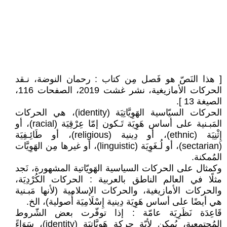
[ هذا النَصّ هو فَصل مِن كتاب : رحمان النوضة، نـقد
الحركات الأمازيغية، نشر غشت 2019، الصفحات 116،
الصيغة 13 ].
الحركات السيّاسية الهَوِيَّاتِيَة (identity)، هي الحركات
المَبـنية على أساس هَوِيَة تَـكون إمّا عِرْقِيَة (racial)، أو
إِثْنِيَة (ethnic)، أو دِينية (religious)، أو طَائِـفِيَة
(sectarian)، أو لُـغَوِيَة (linguistic)، أو غيرها مِن الهَوِيَّات
المُمكنة.
وكمثال على الحركات السياسية الهَويّاتية المشهورة، نَجد
مثلًا في العالم الناطق بالعربية : الحركات الكُرْدِيَة،
والحركات الأمازيغية، والحركات الإسلامية (لأنها مَبـنية
هي أيضًا على أساس هَوِيَة دِينية إِسْلَامِيَة أُصولية)، الخ.
قَاعِدَة نَظَرِيَة عامّة : إذا توفّرت بعض الشّروط
المُجتمعية، يُمكن لأيّة حركة هَوِيَّاتِيَة (identity)، سَوَاءً