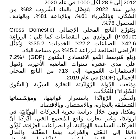
2012 إلى 28.9 لكل 1000 في عام 2020.
وَفي سنة 2022، يَتَوَصَّل بالماء الشَّروب 82% مِن
السُكّان، وَبِالكَهرباء 61%، وبالإذاعة 81%، وبالهاتـف
المحمول 78%.
وَيَتَوَزَّع الناتج المحلي الإجمالي (Gross Domestic
Product) الرْوَانِدِي بين الـقطاعات كما يَلي : الزراعة
42.6٪؛ الصناعات 22.2٪؛ الخدمات: 35.2%. وَتُمَثِّل
الأراضي الصالحة للزراعة 45.6% من مساحة البلاد.
وَبَلغ مُتوسط ​​النُمو الاقتصادي السَّنوي (GDP) +7.2%
على مدى عَشرة سنوات الماضية الأخيرة. وَتَصِل
الاستثمارات العُمومية إلى 13٪ من الناتج المحلي
الإجمالي (GDP) في عام 2019.
وَمَنَعت الدّولة الرْوَانْدِيَة التِجَارَة السِرِّية ("السُّوق
السَّوْدَاء") لِلْعُمُلَات.
وَتُحَسِّن الرْوَانْدَا باستمرار قَوانينها، ومؤسّـساتها
المُتـعلـقة بالتجارة، وبالاستـثمار، وبالاقتصاد.
وهكذا، وَمِن خلال دراسة تجربة الحركات الهَوِيَّاتِيَة في
ارْوَانْدَا، وَعَبر تَجارب وَاقع المُجتمع الحَي، أَدْرَكْنَا أنّ
الحَركات السياسية الهُوِيّاتِيَة، أو الصِراعات العِرْقِيَة، تُؤَدِّي
دائمًا إلى الـقَتل والخَراب. بينما العَقْلَنَة، والعَدل