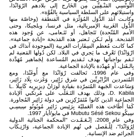
التُّوتْسِي المَنْـفِيِّين مِن الخَارج إلى بلادهم الرْوَانْدَا،
واستيلائهم على السلطة السياسية بِالقُوَّة».
وكانـت آنئذ الدُّوَل المُؤثِّرَة في المَنطقة (وخاصّة منها
الدُّول الغَربية الإمبريالية، مثل فرنسا، وبلجيكا، وحتى
الأمم المُتّحدة) تَتَجاهل، أو تَتَـعامى، عن وُجود هذه
المَذبحة. وَلَم تَـكن تَـعتبر هذه المَذبحة «إبادة جماعية».
كما كانـت مُعظم السِفَارات الغربية (الموجودة آنذاك في
ارْوَانْدَا) تَعْرِف ما يَجري في البلاد. لكن دُولها المَعنية لم
تَـقم بواجباتها بهدف تَـقديم المُساعدة لِجَماهير مُهَدَّدة
بِالـقَتل، أو مُهدّدة بالإبادة الجماعية.
وفي عام 1996، تَحالفت رْوَانْدَا مع أُوغَنْدَا، ومع
المُتمردين الزَّايْرِيِّين في شرق زَائِير، وَغَزت بِلَاد زَائِير،
وَسَاعدت الجَبهة المُتمرّدة بقيادة لُورَانْ دِيزِيرِيه كَابِيلَا L.
D. Kabila، وذلك بهدف التَـغَلّب على مُرتكبي الإبادة
الجماعية الذين كانوا مُتَمَرْكِزِين في دولة زَائِير المُجاورة.
كَمَا أَطَاحَت هذه العَمليّة بِرَئِيس زَائِير مُوبُوتُو سِيسِـي
سِيكُو Mubutu Sésé Sekou في مايو/أيار 1997.
وفي عام 2008، اِنْـعَـقَـدت "المحكمة الجنائية الدولية
لِرُوَانْدَا"، لِلْـفَصل في تُهم الإبادة الجماعية، وَارْتِـكَاب
الجرائم ضد الإنسانية.