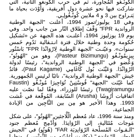
الكُونْـغُو المُجاورة، ثم في حرب الكونغو الثانية، التي
شاركت فيها نحو عشرة دول أفريقية، وَأَوْدَت بحياة ما
يَتـراوح بين 3 و 4 ملايين كُونْـغُولِـي.
وفي 18 يوليوز/تموز 1994، أعلنت "الجبهة الوطنية
الرواندية FPR" وَقْفَ إطلاق النّار من جانب واحد. وفي
يوم 19 يوزليوز 1994، أعلنـت هذه الجبهة عن «تَشكيل
حُكومة وحدة وطنية خلال فترة انـتـقالية تَدُوم خَمس
سنوات». وعيّنـت "الجبهة الوطنية لِارْوَانْدَا FPR" بَاسْتُور
بِيزِيمُونْـغُو (Pasteur Bizimungu)، وهو من "الهُوتُو"،
وَعُضو في "الجبهة الوطنية الرواندية"، رئيسًا لدولة
الرْوَانْدَا. وَعَيَّنَت بُول كَاغَامِي (Paul Kagame)، قائدُ
جَيش "الجبهة الوطنية الرواندية"، نائبًا لرئيس الجُمهورية.
كما عَيّنَت "الجبهة" فُوسْتِينْ تُوَاجِيرَا مُونْـغُو (Faustin
Twagiramungu) رئيسًا للوزراء، وفقًا لما نصّت عليه
اتفاقيات أَرُوشَا (Arusha) السّابقة، المُوقّعة في غُشت
1993. وهذا الأخير هو مِن بين النَّاجِين من الإبادة
الجماعية،
ومنذ سنة 1996، عاد مُعظم الْلَّاجئين "الهُوتُو"، على شكل
مَوجات مُتَتَالية، إلى الرْوَانِدَا. وَأُدْمِج مُعظم جنود
"الـقـوات المُسلّحة الرْوَانِدِيَة FAR" (هُوتُو) في "الجيش
الوطني الرْوَانِدِي" (وكانـت أغلبيّته مِن التُّوتْسِي). ونظرا