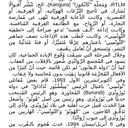
RTLM، وَمَجلّة "كَانْجُورَا" (Kangura)، الخ، تَنْشُر أقـوالًا
تُشارك في تَأجيج النّزْعَات الهَويّاتية، أو العِرقـية، أو
العُنصرية. وكانـت الدِّعاية العِرقـية تَنْهَى عن مُمارسة
التجارة، أو الزّواج، مع الطّائـفة العِرقـية المُنافسة.
وكانـت إذاعة "ألـف هَضبة" تَدعو صراحةً إلى «تَصْفِيَة
التُّوتْسِي». وكانـت خُطَب هذه الإذاعات تصف جماهير
"التُّوتْسِي" باعتبارهم عِرْقًا مُتَمَيِّزًا، أو فئةً مُتَدَنِّيَةً مِن
البَشر، وَتَستحق أنْ تُعامل بِـعُنيف.
وخلال المرحلة التي سَبِـقَت وُقُوع الإبادة الجماعية، كان
يَسود في المُجتمع الرَّوَانْدِي شُعور بالإفلات من العقاب.
كما أنّ "دَولة الـقانون" لم تَكن قَائمة. حيث أنّ كثيرًا مِن
الأفعال المُجَرَّمَة قَانونيا بَـقِيَت بدون مُحاسبة ولا عِـقاب.
وفي أكتوبر/تشرين الأول 1993، قَام بعض مُقاتلي
"تُوتْسِي" باغتيال الرئيس "مِيلْشْيُور نْدَادَايْ" في دولة
بُورُونْدِي (Burundi) المُجاورة. وهو الرئيس المُنـتخب
حديثًا في بُورُونْدِي. وهو رئيس مِن أصل "هُوتُو". وأشعل
هذا الحَدث فَتيل حرب أهلية في بلاد بُورُونْدِي. وأدّى إلى
تَدَفُّـق اللاجئين، من "الهُوتُو" و"التُوتْسِي"، الهَاربين مِن
بُورُونْدِي إلى جنوب رْوَانْدَا.
وفي 6 أبريل/نيسان 1994، حَدث هُجوم بالـقُرب مِن