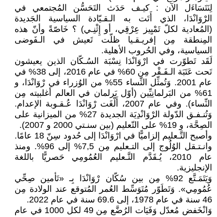
لِنَتَسَاءَل الآن : كيـف حَدَث التَحَسُّن المُجتمعي في
الرْوَانْدَا، الذي أَتَت به الـقـيّادة السياسية الجَديدة
(المُعادية لكلّ تَمْيِيز عِرْقِي، أو إِثْنِـي) ؟ خَاصّةً وأنّ هذه
المِنطقة مِن إفريـقـيا ظلّت تَعيش في الـفَوضى
السياسية، وفي الحُروب الأهلية.
لَقَد تَطوّرت في ارْوَانْدَا نِسْبَة السُـكّان الذين يعيشون
تَحت عَتَبَة الـفَـقْر مِن 60% في عام 2016، إلى 38% في
عام 2001. وَتُمثِّل النِّساء 55% من الوُزراء في رْوَانْدَا، و
61% من البَرلمانِيِّين (أوّل بَرلمان في العالم أغلبيته مِن
النِّساء). وفي عام 2007، أَلْغَت رْوَانْدَا عُـقـوبة الإعدام.
وَتُنـفـق الدّولة الرْوَانْدِيَة الجديدة 27% من الميزانية على
الصِحَّة، و 19% على التّعليم (بين سنـتي 2000 و 2007).
وأصبح التَّـعليم إلزاميًّا في ارْوَانْدَا إلى حُدود سِنّ 18 عامًا.
وانـتـقل الوُلُوج إلى التـعليم مِن 7,5% إلى 96%. ومنذ
عام 2010، يُـقَدَّم التَّـعليم العُمُومِي حَصريًّا باللغة
الإنجليزية.
وَيَتَمَـتَّع 92% مِن بين سُكّان رْوَانْدَا بِـ «تَأمين صِحِّي
عُمُومِي». وَتَطَوّر مُتَوَسِّط ​​العُمر المُتوقع عند الولادة مِن
46 سنة في عام 1978، إلى 69.6 سنة في عام 2022.
وَانْخَفض مُعدّل وَفَيَات الرُضَّع مِن 49 لكل 1000 في عام