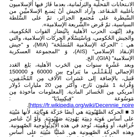
الانـتخابات المَحلِّية والبَرلمانية، بعدما فَازَ فيها الإسلاميون
بأغلبية المَـقاعد. وأراد الجيش أنْ يَمنـع الإسلاميِّين من
السَّيطرة على مُجتمع الجزائر، ثمّ على السُّلطة
السياسية، ثمّ فَرض «الشّريعة الإسلامية».
وقد اِنْتَهَت الحرب الأهلية بِانْتِصَار القوات الحُكومية،
والجيش الحُكومي، وَبِاسْتِسْلَام الحركات الإسلامية، والتي
هي : "الحركة الإسلامية المُسَلَّحَة" (MIA)، و "جيش
الإنـقاذ الإسلامي" (AIS)، وَ "المجموعة العسكرية
الإسلامية" (GIA)، الخ.
وبعد عَشْرة سنوات مِن الحَرب الأهلية، بَلغ العَدد
الإجمالي لِلْـقَـتْـلَـى ما يَتراوح بين 60000 و 150000
قَتيل، بالإضافة إلى عَشرات الآلَاف مِن المُخْتَـفِين،
وَقُرابة 1 مَليون نَازح، وأكثر مِن 20 مليارات دُولار
أمريكي مِن الخَسائر المادية. [المعلومات مأخوذة مِن
مَوسُوعة "فِيكِيبِيدًيَا" :
].
https://fr.wikipedia.org/wiki/Decennie_noire
3 ■ الحركة الصَّهْيُونِيَة هي أيضًا حَرَكَة هَوِيَّاتِيَة. لأنها مَبْنِيَة
على أساس هَوِيَة دِينِيَة يَهُودِيَة صَهْيُونِيَة. وَلَوْ أنّ عَناصر
خُرافية، أو وَهْمِيَة، تُوجد في هذه الْأَيْدِيُّولُوجية الصّهيونية.
وهذه الحركة الصّهيونية هي عَمليًّا مَبْنِيَة على أساس