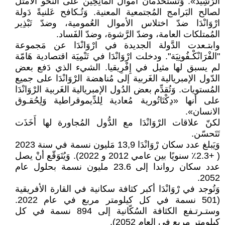
الرَّشِيد». وَتَسْتخدمان أمْوال المَانِحِين على النّحو الأمثل
لصالح البَرامج المُجتمعية المعنية. وَتُـكافح عَلنيةً دَولة
ارْوَانْدَا ضدّ اختلاس الأموال العُمومية، وضدّ تَبْذِير
المُمتلكات العامة، وضدّ الرَّشوة، وضدّ الفَساد.
وابتـعدت الدَّولة الجديدة في ارْوَانْدَا عن مَجموعة
"الفْرَانْكْـفُونِيَة". ودخلت ارْوَانْدَا في تَنْمِيَة اقتصادية هَامّة
لم يسبق لها مثيل في إِفْرِيقيا. الشيء الذي دَفع بعض
الدّول الإمبريالية الغَربية إلى مُناهضة الرْوَانْدَا على جميع
المُستويات. وَتُقدِّم بعض الدُول الإمبريالية الغَربية الرْوَانْدَا
على أنها «دِكْتَاتُورية مُعادية لِلدِّيموقراطية وَلِحُقـوق
الانسان».
لكنّ علاقات الرْوَانْدَا مع الدُّول المُجاورة لها أَخَذَت
تَتَحسّن.
وَيَبلغ عدد سكان رْوَانْدَا 13,9 مَليون نسمة في سنة 2023
( +2.3٪ سنويًا بين عامي 2012 و 2022). وَيُتَوَقّع أنْ يصل
عدد سكان رواندا إلى 23.6 مليون نسمة بحلول عام
2052.
وَتُوجد في رْوَانْدَا أكبر كثافة سكانية في القارة الأفريقية
(501 نسمة في كل كيلومتر مربع في عام 2022.
وستـرتـفع الكثافة السُكّانية إلى 894 نسمة في كل
كيلومتر مربع في العام 2052).