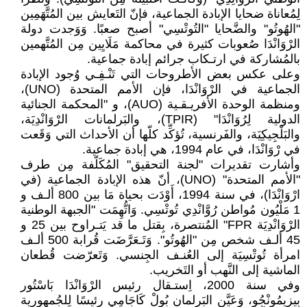
لِمُعاناة ضحايا الإبادة الجماعية، فإنّ التَعايش بين المُتَّهَمِين
"الهُوتُو" والضَّحايا "التُوتْسِي" أصبح صعبًا. وَوَجدت دولة
الرْوَانْدَا صُعوبات كثيرة في محاكمة مَلَايِين مِن المُتَّهمين
بالمُشاركة في ارتـكاب جرائم إبادة جماعية.
وعلى عكس بعض الأطروحات التي تَنْـفِـي وُجود الإبادة
الجماعية في الرْوَانْدَا، فإن الأمم المتحدة (UNO)،
ومنظمة الوحدة الأفريـقـية (AUO)، و "المحكمة الجنائية
الدولية لِرُوَانْدَا" (TPIR)، والبَرلمانات الرْوَانْدِيَة،
والبَلْجِيكِيَة، والفَرنسية، تُؤكِّد كلّها أن الأحداث التي وَقَعت
في رْوَانْدَا، في عام 1994، هي إبادة جماعية.
وأشارت تقديرات "لجنة التحقيق" المُكَلّفة مِن طرف
"الأمم المتحدة" (UNO)، أنّ هذه الإبادة الجماعية (في
ارْوَانْدَا)، في سنة 1994، أَوْدَت بحياة مَا بين 800 ألـف و
1 مَلْيُون مُواطن رُوَّانْدِي تُوتْسِي. وَاتُّهِمَت "الجبهة الوطنية
الرْوَانْدِيَة FPR" المُنتصرة، بِقتل ما قد يَتـراوح بين 25 و
45 ألـف شخص مِن "الهُوتُو". وَتَـعَرَّضَت قُرابة 500 ألـف
امرأة تُوتْسِيَة إلى العُنـف الجِنسي. وَتَعرّضت قُطعان
الماشية إلى النَّهب أو التَخريب.
وفي سنة 2000، اِستـقال رئيس الرْوَانْدَا بَاسْتُور
بِيزِيمُونْجُو، وَعَيَّن البَرلمان بُولْ كَاجَامِي رئيسًا لِلجُمهورية