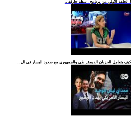
.. الحلقة الأولى من برنامج -أسئلة حارقة-!
.. كيف يتعامل الحزبان الديمقراطي والجمهوري مع صعود اليسار في ال