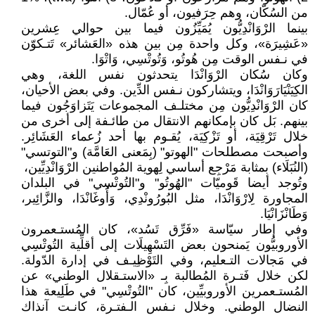
من السُكّان، وهم حِرَفيون، أو عُمّال.
بينما الرْوَانْدِيُّون يُمَيِّزُون فيما بين حوالي عِشرين
«عَشِيرَة»، وكل واحدة مِن بين هذه «العَشائر» تَتـكوّن
في نـفس الوقت مِن هُوتُو، وَتُوتْسِي، وَاتْوَا.
وكان سُكان الرْوَانْدَا يتحدثون نفس اللغة، وهي
الكِيَنْيَارَوَانْدَا، ويتشاركون نـفس الدِّين. وفي بعض الأحيان،
كان الرْوَانْدِيُّون مِن مختلـف المجموعات يَتَزاوَجُون فيما
بينهم. بَل كان بإمكانهم الانتقال من طائـفة إلى أخرى من
خلال تَرْقِيَة، أو تَزْكِيَة، يُقـوم بها أحد زُعماء العَشَائِر.
وأصبحت مصطلحات "الهوتو" (بِمَعنى العَامَّة) و"التوتسي"
(النُبَلَاء) بمثابة مَرْجِع أساسي لِهوية المُواطنين الرْوَانْدِيِّين،
وتُوجد أيضا قَوميّات "الهُوتُو" و"التُوتْسِي" في البلدان
المجاورة لِارْوَانْدَا، مثل البُورُونْدِي، وَأُوغَانْدَا، والزَّائِير،
وَطَانْزَانْيَا.
وفي إطار سيّاسة «فَرِّق تَسُد»، كان المُستـعمرون
الأوروبيُّون يَمنحون بعض التَسْهِيلَات إلى أقلِّية التُوتْسِي
في مَجالات التـعليم، وفي التَوْظِيـف في إدارة الدّولة.
لكن خلال فَتـرة المُطالبة بِـ «الاستـقلال الوطني» عن
المُستـعمرين الأوروبيِّين، كان "التُوتْسِي" في طَلِيعة هذا
النضال الوطني. وخلال نـفس الـفتـرة، كانـت آنذاك