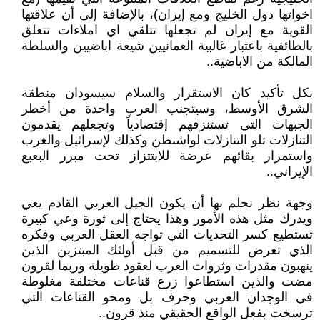
اخواتها دول الخليج ومع إيران)، بالإضافة إلى أن علاقتها
القوية مع إيران لم تجعلها تتلقي اي املاءات تتعلق
بالطائفية باعتبار غالبية العمانيين شيعة اباضيين والسلطة
المالكة من الاباضية..
بكل تأكيد كان الاستقرار والسلام سيسودان منطقة
الشرق الأوسط، وسيتجنب العرب واحدة من أخطر
الجبهات التي تستنزفهم إقتصادياً وتجعلهم يقدمون
التنازلات تلو التنازلات لواشنطن وكذلك لإسرائيل والغرب
واستمرار بقائهم عرضة للابتتزاز تحت مبرر البعبع
الإيراني..
وجهة نظر نحلم بها أن يكون الجيل العربي القادم يعي
ويدرك مثل هذه الأمور وهذا يحتاج إلى ثورة وعي كبيرة
تستطيع كسر التحديات التي تواجه العقل العربي وفكره
الذي تعرض للتسميم من قبل أولئك المبتزين الذين
ينهبون مقدرات وثروات العرب لعقود طويلة وربما لقرون
مضت والذين استطاعوا زرع قناعات مختلقة مغلوطة
في الوجدان العربي وحرف بل ومحو القناعات التي
ترسخت بفعل الواقع الحقيقي منذ قرون..