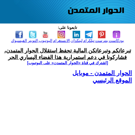
تابعونا على:
بودكاست
بنترست
تيلكرام
لينكدإن
الانستغرام
اليوتيوب
التويتر
الفيسبوك
تبرعاتكم وتبرعاتكن المالية تحفظ استقلال الحوار المتمدن،
فشاركونا في دعم استمرارية هذا الفضاء اليساري الحر
[اشترك في قناة ‫«الحوار المتمدن» على اليوتيوب]
الحوار المتمدن - موبايل
الموقع الرئيسي