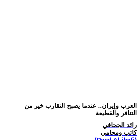
العرب وإيران.. عندما يصبح التقارب خير من
التنافر والقطيعة
رائد الجحافي
كاتب ومحامي
(Raed Al-jhafi)