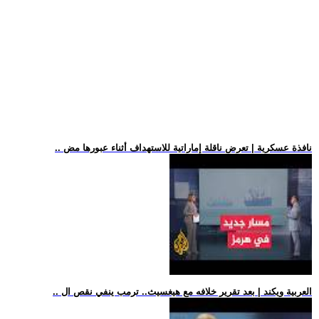
.. نافذة عسكرية | تعرض ناقلة إماراتية للاستهداف أثناء عبورها مض
.. العربية ويكند | بعد تقرير خلافه مع هيغسيث.. ترمب ينفي نقص ال