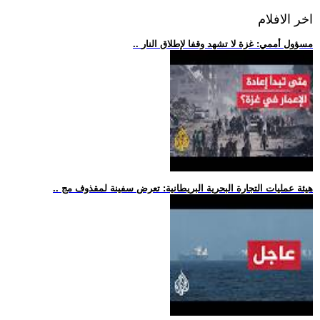
اخر الافلام
.. مسؤول أممي: غزة لا تشهد وقفا لإطلاق النار
.. هيئة عمليات التجارة البحرية البريطانية: تعرض سفينة لمقذوف مج