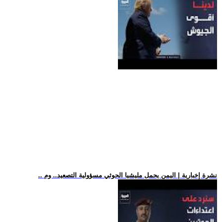
.. نشرة إخبارية | اليمن يحمل مليشيا الحوثي مسؤولية التصعيد.. وم