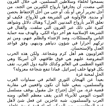
يسمحوا لخلفاء وسلاطين المسلمين، في خلال القرون
التي مضت، أن يجازفوا بأرواح الكثيرين من الجند، من
أجل تحرير أرض أو بلد، أو حتى من أجل الإحتفاظ بحصن
أو مدينة. فالأولوية في الشريعة هي للأرواح. فكيف لو
تعلق الأمر بأرواح المدنيين العزل؟ وهناك دلائل وشواهد
كثيرة على ذلك عبر القرون التي سلفت. والقتال في
الشريعة الإسلامية هو آخر دواء الكي، والهدف منه حماية
الناس والممتلكات، وصد الإعتداء والظلم عنهم، ومن ثم
تركهم أحرارا في شؤون دنياهم ودينهم، وفق قواعد
العدل والإستحسان.
الغزاوييون هم أهل كرم وشجاعة. ولكن هذه الحرب
المفروضة عليهم هي فوق طاقتهم، لأن أمريكا وهي
القوة العظمى في العالم وكذلك غالبية دول الغرب، تقف
بكل قوتها خلف إسرائيل. فماذا تنفع شجاعة معزولة؟
الحل لمحنة غزة
بعيداً عن الهيجان الثوري العائم في سماوات العرب
والمسلمين، ينبغي علينا أن نكون واقعيين في مقاربة
قضية غزة، من أجل إجتراح حل مقبول يوقف مسلسل
الموت اليومي للأبرياء الذين يقف معظم العالم، ومنه
العرب والمسلمون، شبه عاجزين عن فعل شئ لأهل
غزة المظلومين. من الممكن إجراء قمة عربية عاجلة،