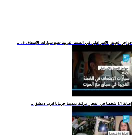
.. حواجز الجيش الإسرائيلي في الضفة الغربية تضع سيارات الإسعاف ف
.. إصابة 14 شخصا في انفجار مركبة بمدينة جرمانا قرب دمشق