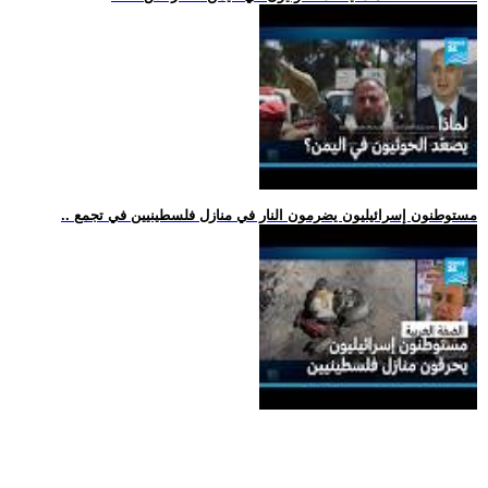
.. مستوطنون إسرائيليون يضرمون النار في منازل فلسطينيين في تجمع