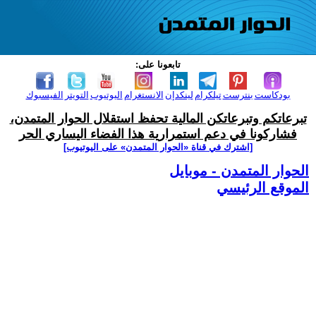
تابعونا على:
بودكاست
بنترست
تيلكرام
لينكدإن
الانستغرام
اليوتيوب
التويتر
الفيسبوك
تبرعاتكم وتبرعاتكن المالية تحفظ استقلال الحوار المتمدن،
فشاركونا في دعم استمرارية هذا الفضاء اليساري الحر
[اشترك في قناة ‫«الحوار المتمدن» على اليوتيوب]
الحوار المتمدن - موبايل
الموقع الرئيسي