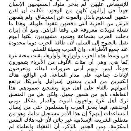
للإنقضاض عليهن، لم يدخر ملوك المسيحيين الإسبان
جهداً في إزالتهن كلهن من الوجود، فكانت أن لقين
حتفهن المختوم بالذل والموت عن إستحقاق، ولم ينفعهن
قرش من الجزية التي دفعتهن عقوداً طويلة. وهذا ما
تفعله دويلات معروفة في وقتنا الراهن. ومع أن إيران
دخلت الحرب بشجاعة وصمود مشهودين، لكنها اليوم
تقبل بالجنوح إلى السلم، لأن طاقة الحرب دوما محدودة
عند جميع الأطراف، وإن الحرب وسيلة للسلم.
في وسط هذه الحرب وأوزارها وآوارها، بقيت محنة غزة
كما هي، وهي أن مئات الألوف من الأبرياء يتضورون
جوعاً، ليس لديهم أدنى ضرورات البقاء، ويتعرضون
لإبادات جماعية على مدار الساعة. في الواقع، هناك
الكثيرين من الذين يمقتون إسرائيل وأمريكا، ترتفع
أصواتهم بالثناء على أهل غزة وتشجيع صمودهم. هذا
التعاطف نابع من شعور جميل، ولكن هل من المنطق
ترك أهل غزة يواجهون الموت والدمار بشكل يومي
لوحدهم، فيما يعجز العرب والمسلمون حتى من إيصال
المساعدات إليهم؟ إن هذا الأمر مستحيل تماما، وهو من
منطلق الشريعة الإسلامية غير جائز، لأن فيه هلاك النفس
المكرّمة. ومن الجدير بالذكر، أن الفقهاء والعلماء لم