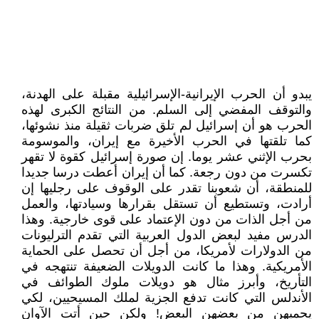
يبدو أن الحرب الإيرانية-الإسرائيلية مقبلة على الهدنة،
والتوقف المفضي إلى السلم. من النتائج الكبرى لهذه
الحرب هو أن إسرائيل لم تلق ضربات ثقيلة منذ نشوئها،
كما تلقتها في الحرب الأخيرة مع إيران، والموسومة
بحرب الإثني عشر يوما. إن صورة إسرائيل كقوة لا تقهر
تكسرت من دون رجعة. كما أن إيران أعطت درسا جديدا
للمنطقة، أن شعوبنا تقدر على الوقوف على رجليها إن
أرادت، وتستطيع أن تستقل بقرارها وسيادتها، والعمل
من أجل الذات من دون الإعتماد على قوى خارجية. وهذا
الدرس مفيد لبعض الدول العربية التي تقدم الترليونات
من الدولارات لأمريكا، من أجل أن تحصل على الحماية
الأمريكية. وهذا ما كانت الدويلات الضعيفة تنتهجه في
التأريخ، وأبرز مثال هو دويلات ملوك الطوائف في
الأندلس التي كانت تدفع الجزية لملك المسيحيين، لكي
يحميهن من بعضهن البعض! ولكن حين أتت الآوان