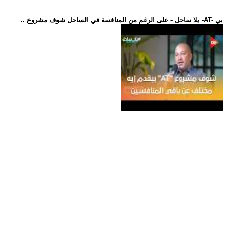
.. يلا ساحل - على الرغم من المنافسة في الساحل شوف مشروع -AT- بي