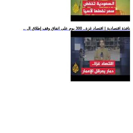
.. نافذة اقتصادية | اقتصاد غزة.. 300 يوم على اتفاق وقف إطلاق ال