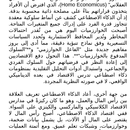
العقلاني" (Homo Economicus)، الذي افترض أن الأفراد
يتخذون قراراتهم بناءً على مصلحة ذاتية محسوبة بدقة.
إذ أن الذكاء الاصطناعي كشف عن أنماط سلوكية معقدة
تتجاوز قدرة الفرد على إدراك جميع المتغيرات المتاحة.
أصبحت الخوارزميات اليوم هي من تُقدر احتمالات
المخاطر وتُدير المحافظ الاستثمارية وتُحدد السياسات
التسعيرية وفق نماذج تنبؤية دقيقة، مما أدى إلى بروز
مفاهيم جديدة مثل "الفاعل الخوارزمي" و**"السلوك
المدفوع بالخوارزميات"**. هذا التحول دفع الاقتصاديين
إلى إعادة النظر في فرضياتهم حول السلوك الفردي
والجماعي، واستبدال أدوات التحليل التقليدية بمنظومات
ذكاء اصطناعي تدرس الاقتصاد في بعده الديناميكي
الواقعي، لا في صورته النظرية المجردة.
من جهة أخرى، أعاد الذكاء الاصطناعي تعريف العلاقة
بين رأس المال والعمل، وهو ما كان ركيزةً في مدارس
الاقتصاد الكلاسيكي والماركسي والكينزي على السواء.
ففي اقتصاد الذكاء الاصطناعي، أصبح رأس المال لا
يقتصر على المال أو الآلات، بل يشمل بيانات ضخمة،
وخوارزميات، وشبكات تعلم عميق. ومع أتمتة العمليات