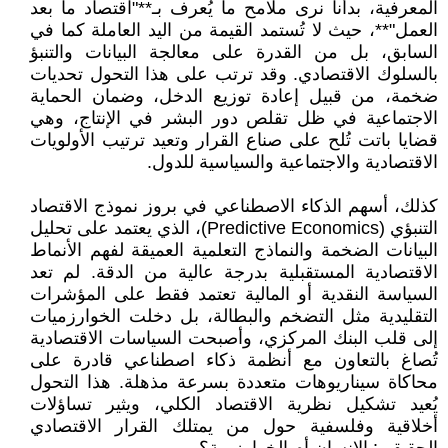
المعرفية، بدأنا نرى ملامح ما يُعرف بـ**"اقتصاد ما بعد
العمل"**، حيث لا تُستمد القيمة من اليد العاملة كما في
السابق، بل من القدرة على معالجة البيانات والتنبؤ
بالسلوك الاقتصادي. وقد ترتب على هذا التحول تحديات
ضخمة، من قبيل إعادة توزيع الدخل، وضمان الحماية
الاجتماعية في ظل تقلص دور البشر في الإنتاج، وهي
قضايا باتت تُلح على صناع القرار وتعيد ترتيب الأولويات
الاقتصادية والاجتماعية والسياسية للدول.
كذلك، أسهم الذكاء الاصطناعي في بروز نموذج الاقتصاد
التنبؤي (Predictive Economics)، الذي يعتمد على تحليل
البيانات الضخمة والنماذج التعلمية العميقة لفهم الأنماط
الاقتصادية المستقبلية بدرجة عالية من الدقة. لم تعد
السياسة النقدية أو المالية تعتمد فقط على المؤشرات
التقليدية مثل التضخم والبطالة، بل دخلت الخوارزميات
إلى قلب البنك المركزي، وأصبحت السياسات الاقتصادية
تُصاغ بالتعاون مع أنظمة ذكاء اصطناعي قادرة على
محاكاة سيناريوهات متعددة بسرعة مذهلة. هذا التحول
يُعيد تشكيل نظرية الاقتصاد الكلي، ويثير تساؤلات
أخلاقية وفلسفية حول من يمتلك القرار الاقتصادي