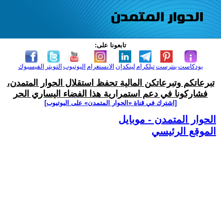
تابعونا على:
بودكاست
بنترست
تيلكرام
لينكدإن
الانستغرام
اليوتيوب
التويتر
الفيسبوك
تبرعاتكم وتبرعاتكن المالية تحفظ استقلال الحوار المتمدن،
فشاركونا في دعم استمرارية هذا الفضاء اليساري الحر
[اشترك في قناة ‫«الحوار المتمدن» على اليوتيوب]
الحوار المتمدن - موبايل
الموقع الرئيسي