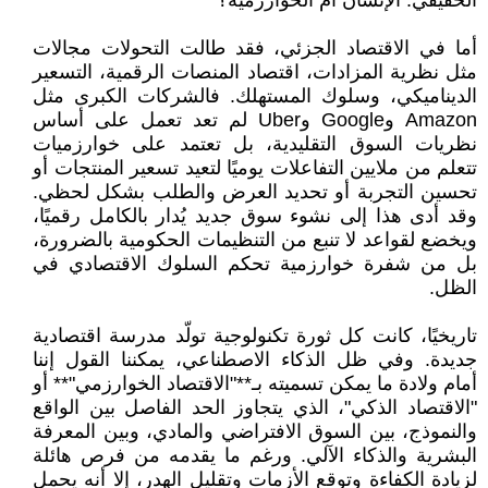
الحقيقي: الإنسان أم الخوارزمية؟
أما في الاقتصاد الجزئي، فقد طالت التحولات مجالات
مثل نظرية المزادات، اقتصاد المنصات الرقمية، التسعير
الديناميكي، وسلوك المستهلك. فالشركات الكبرى مثل
Amazon وGoogle وUber لم تعد تعمل على أساس
نظريات السوق التقليدية، بل تعتمد على خوارزميات
تتعلم من ملايين التفاعلات يوميًا لتعيد تسعير المنتجات أو
تحسين التجربة أو تحديد العرض والطلب بشكل لحظي.
وقد أدى هذا إلى نشوء سوق جديد يُدار بالكامل رقميًا،
ويخضع لقواعد لا تنبع من التنظيمات الحكومية بالضرورة،
بل من شفرة خوارزمية تحكم السلوك الاقتصادي في
الظل.
تاريخيًا، كانت كل ثورة تكنولوجية تولّد مدرسة اقتصادية
جديدة. وفي ظل الذكاء الاصطناعي، يمكننا القول إننا
أمام ولادة ما يمكن تسميته بـ**"الاقتصاد الخوارزمي"** أو
"الاقتصاد الذكي"، الذي يتجاوز الحد الفاصل بين الواقع
والنموذج، بين السوق الافتراضي والمادي، وبين المعرفة
البشرية والذكاء الآلي. ورغم ما يقدمه من فرص هائلة
لزيادة الكفاءة وتوقع الأزمات وتقليل الهدر، إلا أنه يحمل