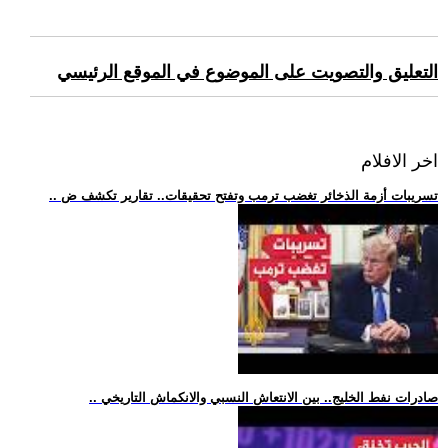
التعليق والتصويت على الموضوع في الموقع الرئيسي
اخر الافلام
.. تسريبات أزمة الذخائر تغضب ترمب وتفتح تحقيقات.. تقارير تكشف ض
.. صادرات نفط الخليج.. بين الانتعاش النسبي والانكماش التاريخي