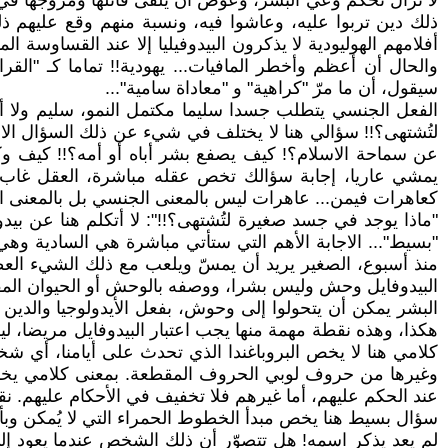
لا تزال تحكم وعي البشر، وعوض أن يُلقى قائلها ومروجها في م
ذلك دين تربوا عليه، وعاشوا فيه، ونسبة منهم وقع عليهم ذل
أفلامهم الهوليودية لا يذكرون البيدوفيليا إلا عند القساوسة ا
والحال أن أعظم وأخطر المافيات... يهودية!! تماما كـ "القر
سيقول، أن ما مرّ "كراهية" و "معاداة سامية"...
الفعل الجنسي يتطلب جسدا سليما مكتمل النمو، سليم ولا أح
لتُشتهى؟!! سؤالي هنا لا يختلف في شيء عن ذلك السؤال الا
عن سماحة الاسلام؟! كيف يصفع بشر أباه أو أمه؟!! كيف وك
يمشي عاريا، إجابة سؤالك تخص عقله مباشرة، العقل غاب لمر
كعاهرات فيمن... عاهرات ليس بالمعنى الجنسي بل بالمعنى اليهو
"ماذا يوجد في جسد صغيرة لتُشتهى؟!!": لا أتكلم هنا عن بي
"بسيط"... الاجابة الأهم التي ستأتي مباشرة هي السادية وهي 
منذ أسبوع، الصغير يريد أن يمسّ ويلعب مع ذلك الشيء العظيم 
البيدوفايل وحش وليس بشرا، ووصفه بالوحش أو الحيوان المف
البشر يمكن أن يتحولوا إلى وحوش، بفعل الأيدولوجيا والدين ن
هكذا، وهذه نقطة مهمة منها يجب اعتبار البيدوفايل مريضا، ل
كلامي هنا لا يخص البروباغندا الذي تحدث على أيامنا، أي شخص
وغيرها من حروف لوبي الحروف المقطعة. بمعنى كلامي يخص ح
عند الحكم عليهم، أما غيرهم فلا تخفيف في الأحكام عليهم. 
سؤال بسيط هنا يخص مبدأ الخطوط الحمراء التي لا يُمكن وبأ
لم يعد يذكر اسمه! هل تتصوّر أن ذلك الشخص عندما يعود إلى 