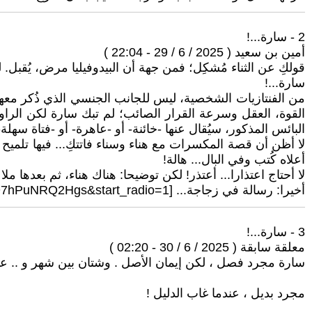
2 - سارة...!
أمين بن سعيد ( 2025 / 6 / 29 - 22:04 )
قولكِ عن الثناء مُشكِل؛ فمن جهة أن البيدوفيليا مرض، يُقبل. 
سارة...!
من الفنتازيات الشخصية، ليس للجانب الجنسي الذي ذُكر معها، 
القوة، العقل وسرعة القرار الصائب؛ لم تبك سارة لكن الراو
البائس المذكور، سيُقال عنها -خائنة- أو -عاهرة- أو -فتاة سهلة-
لا أظن أن قصة المكسرات مع هناء وسناء فاتتكِ... فيها تلميح 
أعلاه كُتب وفي البال... هالة!
لا أحتاج اعتذارا... أعتذر! لكن توضيحا: هناك هناء، ثم بعدها 
أخيرا: رسالة في زجاجة... [https://www.youtube.com/watch?v=7hPuNRQ2Hgs&list=RD7hPuNRQ2Hgs&start_radio=1]
3 - سارة...!
معلقة سابقة ( 2025 / 6 / 30 - 02:20 )
سارة مجرد فصل ، لكن إيمان الأصل . وشتان بين شهر و .. عم
مجرد بديل ، عندما غاب الدليل !