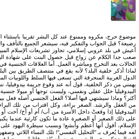
موضوع حرج، مكروه وممنوع عند كل البشر تقريبا باستثناء ال
رضيعة؟ قبل الجواب والتفكير فيه، سيشعر الجميع بالتأفف وال
أعيش في بلد عروبي إسلامي، تجاوز تشريعات الإسلام المبيحة 
صعب جدا الكلام عن زواج قبل حصول البنت على شهادة الباك
الحالات بعد التخرج ومباشرة العمل. أما العلاقات الجنسية في فترة
لماذا أذكر خلفية البلد؟ لأنه يقع في منتصف الطريق بين البل
الدول الغربية المنحرفة التي تسعى فيها السلط واللوبيات ال
يهمني من ذكر الخلفية، قول أنه عند وقوع جريمة بيدوفيليا، 
البيدوفيليا خلل عقلي ونفسي، وليست توجها أو ميولا جنسية،
أكثر؟ وماذا سيشتهي فيها أصلا؟ الفعل الجنسي أصله فعل بي
من العقل والرشد. الصغر براءة، وكل اقتراب من تلك البراء
البيدوفيليا إذا وقعتْ داخل الأسرة من أب/ أم أو أخ/ أخت أو
على ذلك الصغير أو الصغيرة عادة ما تكون كارثية عندما يكبر،
الإسلام، أقول أنها أعظم وأبشع! وبسبب سيطرة اليهود عل
لفه فيما يُعرف بـ "التحليل النفسي"! تلك النساء اللاتي وص