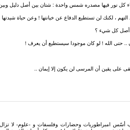
اء كل نور فيها مصدره شمس واحدة : شتان بين أصل دليل وبين
 التهم ، لكنك لن تستطيع الدفاع عن خيانتها ! وعن حياة شيدتها
صة أصل كل شيء ؟
ن .. حتى الله ! لو كان موجودا سيستطيع أن يعرف !
بقى على يقين أن المرسى لن يكون إلا إيمان ..
 أسّس امبراطوريات وحضارات وفلسفات و -علوم- لا تزال حا