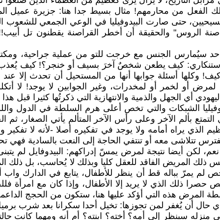
زابل التاريخ، لا يزال يُرى كعظيم من العظماء الذين صنعوا ت
ك الفعل من محارمهم! مثال بسيط جدا هنا: جزيرة عميل الموس
لمسيحيين، حتى صارت البيدوفيليا في الوعي الجمعي للشعوب الغربي
اصنة الروس" والحقيقة أن أخطر القراصنة يقطنون تل أبيب!! و
د سيُمارس الجنس مع خرجت للتو من عملية جراحية، ومكتمل ال
ستنكاري: كيف يطعن شخصٌ آخرَ بسيف أو خنجر؟! كيف يُعذب ش
يف! وكلها أسئلة جوابها أنها من المستحيل أن تحدث إلا ع
ض أو لخمر أو لمخدرات، وغير الجوابين لا يوجد! لا أتكلم ع
دي أي الجهل والذمية والانتهازية التي ذكرتُها كثيرا قبل هذا ا
دوفيليا الشبكات والتي تخص أعلى هرم السلطة في الدول واللو
التمتع بألم الآخر وعلى رأس الآخر المتألم يأتي الصغار، ثم ا
الذي يراه أمامه ولا يوجد في تفكيره أصلا -لأنه لا تفكير ول
ترس تتلاشى معه أو تنتفي الحاجة إلى النعت بالسادية فهي 
عم، لكن أيضا نتيجة لمرض يمسّ إدراكهم: البيدوفايل لم يتبنى 
يس ذلك المريض الفاقد للعقل كليا وبذلك لا يُحاسب، بل ذلك ا
 لم يمرّ بباله قط أن ينظر للأطفال، يتابع في الدارك واب أو 
صرا ذلك الذي لا يريد إلا الأطفال، وإذا كان مع امرأة ف
نقطة المرض هذه التي أؤكد عليها هنا، ستكون من الحجج الداعم
ي حال أن يُغفر لمن تجوزها: تخيل أحدا سكرانا بعد شرب برمي
منزله سينظر إلى أمه؟ أخته؟ ابنته؟ أم أنه ومهما كانت حالت