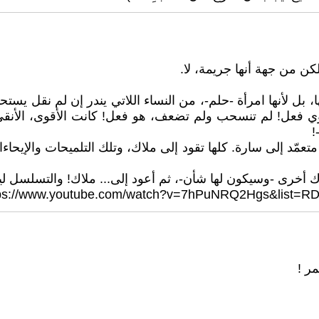
لكن من جهة أنها جريمة، لا.
بل لأنها امرأة -حلم-، من النساء اللاتي يندر إن لم نقل يستح
ي فعل! لم تنسحب ولم تضعف، هو فعل! كانت الأقوى، الأنقى وا
!
متعمّد إلى سارة. كلها تقود إلى ملاك، وتلك التلميحات والإيح
ملاك أخرى -وسيكون لها شأن-، ثم أعود إلى... ملاك! والتسلسل ل
ر !