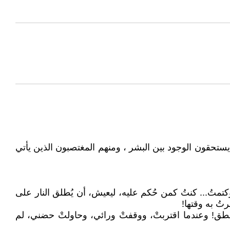
ستحقون الوجود بين البشر ، ومنهم المغتصبون الذين يأتي
متُ... كنتُ كمن حُكم عليه، ليعيش، أن يُطلق النار على
تُ به وقتها!
طق! وعندما اقتربتْ، ووقفتْ ورائي، وحاولتْ حضني، لم