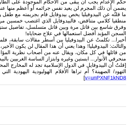
حكم الإعدام يجب أن يبقى من الأحكام الموجودة على الطا
يضمن أن ذلك المجرم لن يعيد نفس جرائمه أو أعظم منها عندم
ما قلتُه عن البيدوفيليا يخص بيدوفايل قام بجريمته مع طفل
منطقيا كلامي متناقض، فالبيدوفايل الذي اغتصب خمسين مري
وفرق شاسع بين قاتل مرة وبين قاتل متسلسل، تفاصيل ستزيد 
السجن المؤبد أفضل استعمالها في علاج ضحاياه!
أخيرا... تكلمتُ عن البيدوفيليا بين أسطر مقالات سابقة، فلما
والثالث: البيدوفيليا! وهذا يعني أن هذا المقال لن يكون الأ
من قائلها في كل مكان، ويقال عنه من أصحاب نظرية المؤامرة،
منحرفي الأنوار... ابستين وغيره وابتزاز الساسة الغربيين بالبي
[قلتُ أن البيدوفايل في الدول الإسلامية تجد له المخارج ال
التهود/ الصهينة؟ أم تراها الأفلام الهوليودية اليهودية ال
]
v=unPXNF1kND8