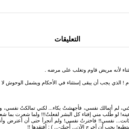
التعليقات
لثناء لأنه مريض قاوم وتغلب على مرضه .
م ! الذي يجب أن يبقى إستثناء في الأحكام ويشمل الوحوش لا ي
، لم أتمالك نفسي، فأجهشتُ بكاء... لكني تمالكتُ نفسي، وكت
ينه! لو طُلب مني إفناء كل البشر لفعلتُ!!! ولما شعرت بما شعر
نت... نفسي!! فاخترتُ نفسي! ولم أتجرأ حتى أن أعترض وأن
ع! يجب أن أخرج الآن... أُحبكِ-... ) : أفتقدها !!