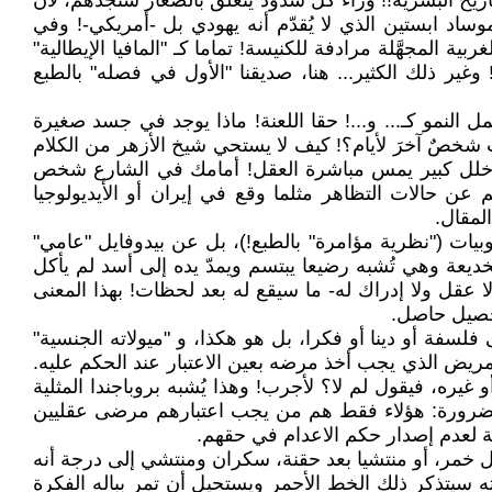
اريخ البشرية!! وراء كل شذوذ يتعلق بالصغار ستجدهم، لأن
اد ابستين الذي لا يُقدّم أنه يهودي بل -أمريكي-! وفي
ة المجهَّلة مرادفة للكنيسة! تماما كـ "المافيا الإيطالية"
غير ذلك الكثير... هنا، صديقنا "الأول في فصله" بالطبع
نمو كـ... و...! حقا اللعنة! ماذا يوجد في جسد صغيرة
خصٌ آخرَ لأيام؟! كيف لا يستحي شيخ الأزهر من الكلام
ند خلل كبير يمس مباشرة العقل! أمامك في الشارع شخص
ن حالات التظاهر مثلما وقع في إيران أو الأيديولوجيا
لمقال.
بيات ("نظرية مؤامرة" بالطبع!)، بل عن بيدوفايل "عامي"
لخديعة وهي تُشبه رضيعا يبتسم ويمدّ يده إلى أسد لم يأكل
ا عقل ولا إدراك له- ما سيقع له بعد لحظات! بهذا المعنى
تحصيل حاصل.
فلسفة أو دينا أو فكرا، بل هو هكذا، و "ميولاته الجنسية"
لمريض الذي يجب أخذ مرضه بعين الاعتبار عند الحكم عليه.
غيره، فيقول لم لا؟ لأجرب! وهذا يُشبه بروباجندا المثلية
للضرورة: هؤلاء فقط هم من يجب اعتبارهم مرضى عقليين
ة لعدم إصدار حكم الاعدام في حقهم.
ل خمر، أو منتشيا بعد حقنة، سكران ومنتشي إلى درجة أنه
ه سيتذكر ذلك الخط الأحمر ويستحيل أن تمر بباله الفكرة