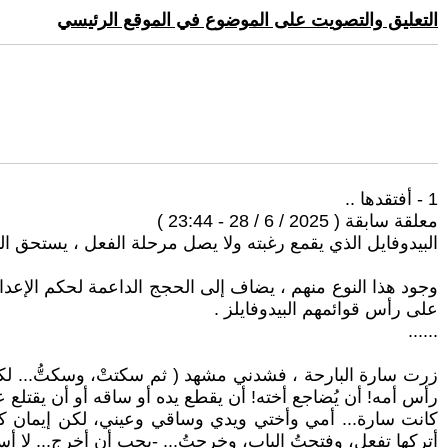
التعليق والتصويت على الموضوع في الموقع الرئيسي
1 - أفتقدها ..
معلقة سابقة ( 2025 / 6 / 28 - 23:44 )
البيدوفايل الذي يقمع رغبته ولا يصل مرحلة الفعل ، يستحق ا
وجود هذا النوع منهم ، يضاف إلى الحجج الداعمة لحكم الإعدا
على رأس قوائمهم البيدوفايلز .
......
زرت سارة البارحة ، فشدني مشهد ( ثم سكتتْ، وسكتُّ... لكني
رأس أمه! أن يُضاجع أخته! أن يقطع يده أو ساقه أو أن يقتلع ع
كانت سارة... أمي وأختي ويدي وساقي وعيني، لكن إيمان كا
أتركها تفعل، وفتحتُ الباب، وخرجتُ... -يجب أن أخرج... لا أستطي