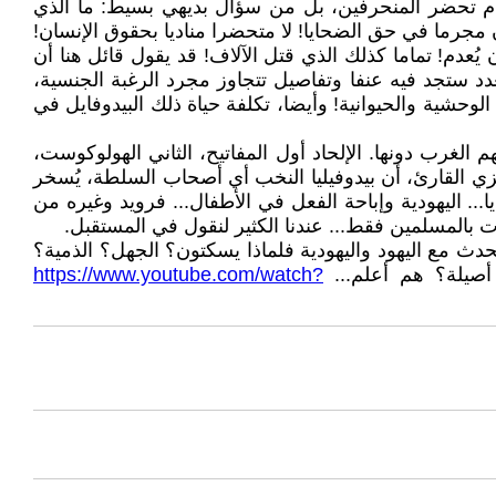
ام تحضر المنحرفين، بل من سؤال بديهي بسيط: ما الذي
مجرما في حق الضحايا! لا متحضرا مناديا بحقوق الإنسان!
دم! تماما كذلك الذي قتل الآلاف! قد يقول قائل هنا أن
 ستجد فيه عنفا وتفاصيل تتجاوز مجرد الرغبة الجنسية،
ية والحيوانية! وأيضا، تكلفة حياة ذلك البيدوفايل في
 الغرب دونها. الإلحاد أول المفاتيح، الثاني الهولوكوست،
يزي القارئ، أن بيدوفيليا النخب أي أصحاب السلطة، يُسخر
. اليهودية وإباحة الفعل في الأطفال... فرويد وغيره من
وات بالمسلمين فقط... عندنا الكثير لنقول في المستقبل.
حدث مع اليهود واليهودية فلماذا يسكتون؟ الجهل؟ الذمية؟
ة أصيلة؟ هم أعلم...
https://www.youtube.com/watch?