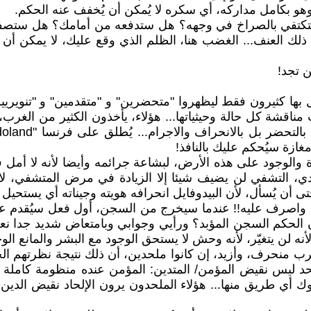
وهو بكامل مداركه، أي سكره لا يُمكن أن يُخفف عنه الحكم.
 ستكتفي بالصراخ في وجهه؟ هل ستدفعه من أمامك؟ هل ستصفع
 ذلك العنف... الغضب هنا، الظلم الذي وقع عليك، لا يمكن أ
 تجد!
 كثيرون فقط ليظهروا "متحضرين" و "متقدمين" و "تنويريين
 مناقشة كل حالة وحيثياتها... هؤلاء، يأخذون الكثير من الغ
ازة سيُحكم عليك بالنافذ!
الوجود على هذه الأرض، لبشاعة جرائمه وأيضا لأنه لا أمل في
دي، التشفي لن يضيف شيئا إلا الزيادة في مرض المتشفي، لا ع
 أن يُسأل، لأن البيدوفايل انحرافه هويته وجيناته أي يستحيل
ة، واصرف عليه!! عندما سيخرج من السجن، أول فعل سيُقدم عليه
ن الحكم السجن المؤبد؟ ورأيي وجوابي وبامتعاض شديد جدا نع
ه لن يتغيّر، لأنه وحش لا يستحق الوجود مع البشر والمانع 
منحرف، وأزيد، إن كانوا ملحدين، أن ذلك نتيجة نظرتهم الخاط
لحد ليس نقيض المؤمن/ المتدين: المؤمن عنده منظومة كاملة ت
طريق منها... هؤلاء الملحدون يرون الإلحاد نقيض الدين، ا