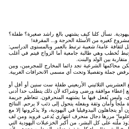
اليهودية. نسأل كلنا كيف يشتهي بالغ راشد صغيرة؟ طفلة؟
شروع كغيره من الأسئلة الحرجة و... المقرفة!
ل لثقافة عامة/ شعبية ترتبط بالعمر وبالمستوى الدراسي:
تبط تُخطب وهي طالبة جامعية أما الزواج فيتم في أغلب
متقاربة بين الولد والبنت.
 لكن محاكمها الشرعية تجد دائما المخارج للمجرمين، وبين
، ويرفض جملة وتفصيلا وتحت أي مسمى الانحرافات الغربية.
العشريني الثلاثيني الأربعيني طفلة ست سنين أو أقل أو
يع إعطاء موافقة ورضى وشراكة لأن ذلك يتطلب حدا أدنى
، وليس يُفعل فيها ما يشتهيه المنحرفون. تتعاظم جريمة
 ملجأ وأمان وثقة وبفعله يتحول إلى ذئب لا يرحم. النتائج
يتجاهلون البيدوفيليا في اليهودية، ولا يذكرونها إلا مع
وما" مررها دجال منحرف انتهازي يُدعى فرويد ومن لف
ذ ملّته على كل البشر، من أكبر الخزعبلات اليهودية التي