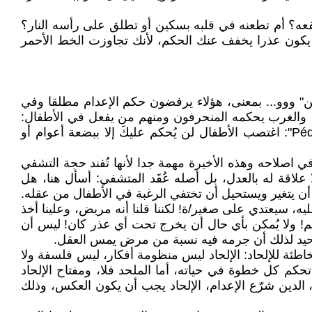
ه؟ أم تطعنه في قلبه بسكين أو تطلق على رأسه النار؟
ن يكون عذرا يخفف عنك الحكم، لأنك تجاوزت الخط الأحمر
" ووو... بمعنى، هؤلاء يرفضون حكم الإعدام مطلقا وفي
رب، والغرب يحكمه المنحرفون ومنهم من يفعل في الأطفال:
رفض حكم الاعدام والاكتفاء بأعوام سجن قليلة، لا علاقة له بالتحضر بل بالانحراف والاجرام... يُطلق على فرنسا "Pédoland": اغتصب الأطفال لن يُحكم عليكَ إلا ببضعة أعوام أو
 اصلاحه وهذه الأخيرة مهمة جدا لأنها تُفند حجة التشفي
لاقة له بالعدل، بل أصله عُقَد المتشفي: أسأل هنا، هل
 أن يتغير ويستحيل أن تختفي الرغبة في الأطفال من عقله.
، سيعتدي على صغير/ة! لكننا قلنا أنه مريض، وعلينا أخذ
م! ولا يُمكن بأي حال أن يخرج تحت أي عذر كان! ليس أن
الوحيد لذلك أن جرمه فيه نسبة من مرض يمس العقل.
ئة للإلحاد: الإلحاد ليس منظومة أفكار، ليس فلسفة ولا
حكم كل خطوة في حياته، أما الملحد فلا، ومفتاح الإلحاد
لدين شرّع الإعدام، الإلحاد يجب أن يكون العكس، وذلك