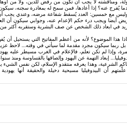
ولة، ومناقشته لا يجب أن تكون من رفض للدين، ولا من أوه
ا يُفرج عنه؟ إذا أعادها، فمن سمح له بمغادرة سجنه، سيكون 
 وليس مع خمسين: العدد يُسقط شفاعة مرضه، وعندي يجب أن يُع
ض أيضا ويجب درء حكم الإعدام عنه، وجوابي سيكون أن العدد
في ابعاد ذلك الشخص عن صف البشرية وستقربه أكثر من الوحش
ذا هذا الموضوع؟ لأنه من أعظم المفاتيح التي يستحيل أن يُفهم
خير، بل ربما سيكون مجرد مقدمة لما سيأتي في وقته... لاحظ عز
 وإذا لم تكن تعلم، فالإعلام في الغرب مسيطر عليه يهوديا..
دوفيليا... إبعاد التهمة عن اليهود وإلصاقها بالقساوسة ومنذ سن
محاكم الشرعية، وهذا يعرفه منتقدو الإسلام، لكن نفس الشيء ي
تي علّمتهم أن البيدوفيليا مسيحية دخيلة والحقيقة أنها يهودي