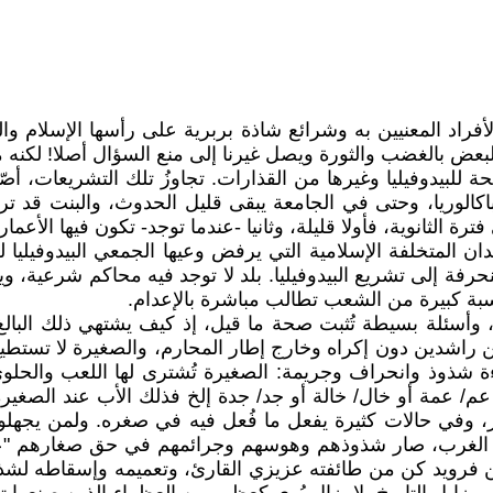
أفراد المعنيين به وشرائع شاذة بربرية على رأسها الإسلام و
بعض بالغضب والثورة ويصل غيرنا إلى منع السؤال أصلا! لكنه م
للبيدوفيليا وغيرها من القذارات. تجاوزُ تلك التشريعات، أصّ
الوريا، وحتى في الجامعة يبقى قليل الحدوث، والبنت قد تر
 الثانوية، فأولا قليلة، وثانيا -عندما توجد- تكون فيها الأعمار 
دان المتخلفة الإسلامية التي يرفض وعيها الجمعي البيدوفيليا
منحرفة إلى تشريع البيدوفيليا. بلد لا توجد فيه محاكم شرعية
نسبة كبيرة من الشعب تطالب مباشرة بالإعدام.
 وأسئلة بسيطة تُثبت صحة ما قيل، إذ كيف يشتهي ذلك البالغ 
ن راشدين دون إكراه وخارج إطار المحارم، والصغيرة لا تستط
ة شذوذ وانحراف وجريمة: الصغيرة تُشترى لها اللعب والحلوى
 عم/ عمة أو خال/ خالة أو جد/ جدة إلخ فذلك الأب عند الصغيرة
 وفي حالات كثيرة يفعل ما فُعل فيه في صغره. ولمن يجهلون أو 
ى الغرب، صار شذوذهم وهوسهم وجرائمهم في حق صغارهم "عل
فهن فرويد كن من طائفته عزيزي القارئ، وتعميمه وإسقاطه لشذو