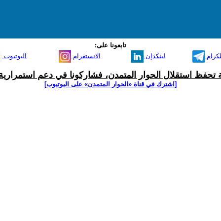
تابعونا على:
لكرام
لينكدإن
الانستغرام
اليوتيوب
ية تحفظ استقلال الحوار المتمدن، فشاركونا في دعم استمرارية 
[اشترك في قناة ‫«الحوار المتمدن» على اليوتيوب]