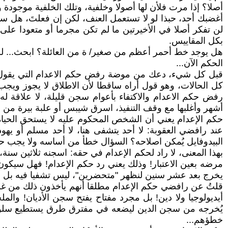
أصلا؟ إذا مرت فلأن لها أصولا وخلفية، وتلك الخلفية موجودة 
أغضبك أحد، حبذا لو لا تستعمل العنف، لكن إن فعلتَ، هل
لن تفكر أصلا في الأخيرتين ما لم تكن مجرما أو متعودا على
بكل المقاييس.
هل يوجد خط أحمر أعظم من صغير/ ة من العائلة؟ ابحث... لن
الحكم الآن...
قبل كل شيء، دعك من موضة رفض حكم الاعدام التي يقول بها
كل الحالات، وهو قول أراه ساقطا لأن الاطلاق لا يجوز ويجب
أشهر وأغلبها مع وقف التنفيذ، اسرق شيبس أو علبة بيرة من مغ
حكم الإعدام يعني أن الشخص المحكوم عليه لا يستحق الحياة و
عند رافضي العقوبة: لا أحد يتشفى هنا، لا أحد مسلم أو يهو
البيدوفايل يُمكن اصلاحه؟ السؤال خطأ من أساسه ولا يجب حتى
بهذا المعنى، لا راد لحكم الإعدام في حقه: اسجنه ثلاثين سن
مرضه بعين الاعتبار! وذلك يعني رد حكم الإعدام! فهل سيكو
يخرج بعد عشر سنين لنظهر "متحضرين"، ليس تشفيا فيه بل لأن
قلتُ عن رافضي حكم الإعدام مطلقا أنهم يأخذون ذلك من غرب 
أيديولوجيا ولا دين! بل مجرد مفتاح يفتح سجن الأديان! والم
يُخرجه من سجن الدين ليضعه في مفترق طرق يستطيع سلوك أي 
خطؤهم...