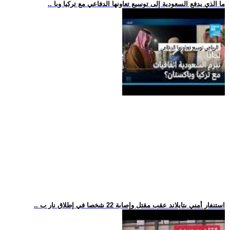
.. ما الذي يدفع السعودية إلى توسيع تعاونها الدفاعي مع تركيا وبا
.. استنفار أمني بتايلاند عقب مقتل وإصابة 22 شخصا في إطلاق نار ب