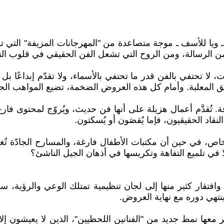
 ويا للأسف ـ موجة متصاعدة من "المهرجانات المزيفة" التي تس
 من الرسالة، ومن الروح التي تشعل الفن الحقيقي في قلوب ال
لا تحتفي بالفن قدر ما تحتفي بالأسماء، ولا تقدّم إبداعًا بل
تسويق المعلبة. وأمام كل هذه العروض الضخمة، تضيع المواهب الحق
 تُقدَّم أعمال هزيلة على أنها فن حديث، ويُروّج لمحتوى فارغ 
نقاد الحقيقيون، فإما يُقصَون أو يُسكتون.
لخاص، في حين أن مكتبات الأطفال فارغة، والمسارح الجادّة تُغ
إلا في تلميع التفاهة وتكريسها في أذهان الجيل الناشئ؟
 وافتقار كثير منها إلى لجان تنظيمية تمتلك الوعي والرؤية، 
ينتهي دوره مع نهاية العروض.
ر معها نمط جديد من "الفنانين اللحظيين"، الذين لا يعيشون 