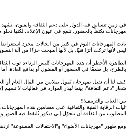
في زمنٍ تتسابق فيه الدول على دعم الثقافة والفنون، نشهد ـ
مهرجانات تكتظّ بالحضور، تلمع في عيون الإعلام، لكنها تخلو
باتت المهرجانات اليوم في كثير من الحالات مجرد استعراضات، 
ليس لأنها تركت أثرًا فنيًا، بل لأنها أصبحت جزءًا من آلة ال
الظاهرة الأخطر أن هذه المهرجانات تُلبس الرداءة ثوب الثقافة.
بالطرح، بل طمعًا في الحضور أو الفضول أو بدافع العادة. أما ال
كيف لنا أن نقبل بمهرجان يُمول بملايين من المال العام أو ا
شعار "دعم الثقافة"، بينما تُهدر الموارد في فعاليات لا تسهم 
بين الغياب والتزييف!!!
غياب الرقابة الفنية والثقافية على مضامين هذه المهرجانات،
المطلوب من الثقافة أن تتحوّل إلى ديكور تُلتقط فيه الصور و
ومع ظهور "مهرجانات الأضواء" و"الاحتفالات المصنوعة" ازده