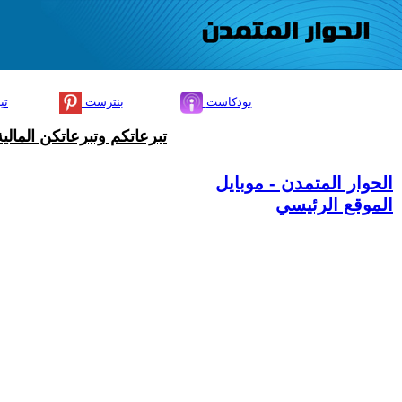
بودكاست
بنترست
تي
تبرعاتكم وتبرعاتكن المال
الحوار المتمدن - موبايل
الموقع الرئيسي