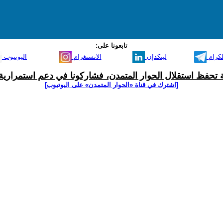
تابعونا على:
لكرام
لينكدإن
الانستغرام
اليوتيوب
ية تحفظ استقلال الحوار المتمدن، فشاركونا في دعم استمرارية 
[اشترك في قناة ‫«الحوار المتمدن» على اليوتيوب]