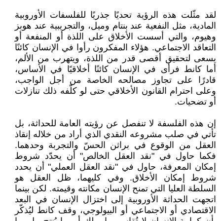
لقد مثّلت هذه الرؤية تحديًا جذريًا للفلسفات الأوروبية
المادية، مثل النفعية عند بنتام وميل، والتجريبية عند هوبز
وهيوم، والتي أسست الأخلاق على اللذة أو المنفعة أو
التعاقد الاجتماعي. هؤلاء المفكرون رأوا في الإنسان كائنًا
يسعى لتحقيق أقصى قدر من اللذة، ويتهرب من الألم،
أما كانط فرأى في الإنسان كائنًا أخلاقيًا في الأساس،
قادرًا على تجاوز مصالحه الخاصة من أجل الواجب،
وعلى احترام القانون الأخلاقي حتى لو كلّفه ذلك تنازلات
أو تضحيات.
إن هذه الفلسفة لا تنفصل عن رؤيته العامة للحداثة، بل
تأتي في صلب مشروعه النقدي الذي أراد من خلاله إنقاذ
العقل من الوقوع في براثن الحسّ والتجربة وحدهما.
فكما حاول في "نقد العقل الخالص" أن يحدّد شروط
إمكان المعرفة، حاول في "نقد العقل العملي" أن يحدد
شروط إمكان الأخلاق. وفي كليهما، ظل العقل هو
السلطة العليا التي تمنح الإنسان مكانته وقيمته. لكن بينما
اتجهت الحداثة الأوروبية إلى اختزال الإنسان في البعد
الاقتصادي أو الاجتماعي أو البيولوجي، وقف كانط ليُذكّر