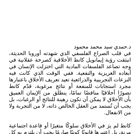
د.حمدي سيد محمد محمود
في قلب الصراع الفلسفي الذي شهدته أوروبا الحديثة،
انبثقت رؤية إيمانويل كانط الأخلاقية كصرخة عقلانية في
وجه تصاعد الفلسفات المادية التي اختزلت الإنسان في
أبعاده الغريزية والنفعية. ففي الوقت الذي كانت فيه
النزعات التجريبية والذرائعية تعيد تعريف الأخلاق باعتبارها
مجرد استجابات للمنفعة أو نتائج مرغوبة، قدّم كانط
تصورًا أخلاقيًا مناقضًا تمامًا، ينطلق من الإيمان العميق
بأن الأخلاق لا يمكن أن تكون رهينة للنتائج أو الرغبات، بل
يجب أن تُستمد من العقل الخالص ذاته، لا من التجربة ولا
من الانفعال.
كانط لم يرَ في الأخلاق سلوكًا متغيرًا أو قاعدة اجتماعية
مرنة، بل اعتبرها قانونًا كونيًا صارمًا يجب أن يلتزم به كل