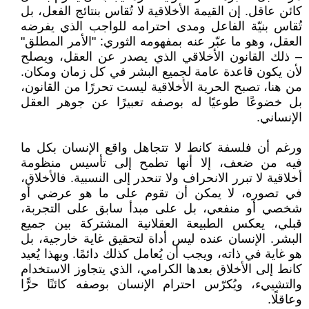
كائن عاقل. إن القيمة الأخلاقية لا تُقاس بنتائج الفعل، بل
تُقاس بنيّة الفاعل ومدى احترامه للواجب الذي يفرضه
العقل، وهو ما عبّر عنه بمفهومه الثوري: "الأمر المطلق"
– ذلك القانون الأخلاقي الذي يصدر عن العقل، ويصلح
لأن يكون قاعدة عامة لجميع البشر في كل زمان ومكان.
من هنا، تصبح الحرية الأخلاقية ليست تحررًا من القانون،
بل خضوعًا طوعيًا له بوصفه تعبيرًا عن جوهر العقل
الإنساني.
ورغم أن فلسفة كانط لا تتجاهل واقع الإنسان بكل ما
فيه من ضعف، إلا أنها تطمح إلى تأسيس منظومة
أخلاقية لا تبرر الانحراف ولا تنحدر إلى النسبية. فالأخلاق،
في تصوره، لا يمكن أن تقوم على ما هو عرضي أو
شخصي أو منفعي، بل على مبدأ سابق على التجربة،
قبلي، يعكس الطبيعة العقلانية المشتركة بين جميع
البشر. الإنسان عنده ليس أداة لتحقيق غاية خارجية، بل
هو غاية في ذاته، ويجب أن يُعامل كذلك دائمًا. وبهذا يُعيد
كانط إلى الأخلاق بعدها الكرامي، الذي يتجاوز الاستخدام
والتشييء، ويُكرّس احترام الإنسان بوصفه كائنًا حرًّا
وعاقلًا.