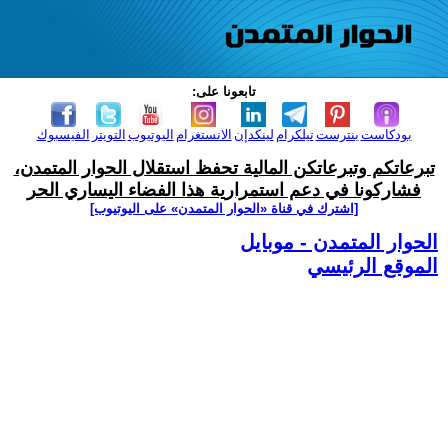
تابعونا على:
بودكاست
بنترست
تيلكرام
لينكدإن
الانستغرام
اليوتيوب
التويتر
الفيسبوك
تبرعاتكم وتبرعاتكن المالية تحفظ استقلال الحوار المتمدن،
فشاركونا في دعم استمرارية هذا الفضاء اليساري الحر
[اشترك في قناة ‫«الحوار المتمدن» على اليوتيوب]
الحوار المتمدن - موبايل
الموقع الرئيسي