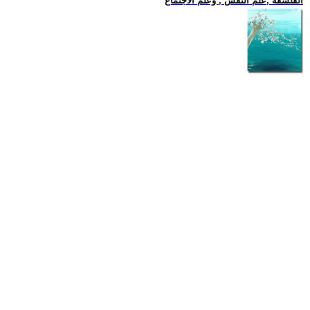
الفلسفة ,علم النفس , وعلم الاجتماع