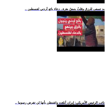
.. يد تسعى للرزق وقلبٌ ينبضُ بغزة.. دعاء بائع أردني لفسطين
.. نائب الرئيس الأمريكي: إيران أبلغت واشنطن بأنها لن تفرض رسوما