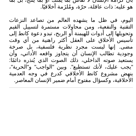
بأن كرامة الإنسان لا تُقاس بما يملك أو بما يُنتج، بل بما
هو عليه: ذات عاقلة، حرّة، ومُلزَمة أخلاقيًا.
اليوم، في ظل ما يشهده العالم من تصاعد النزعات
التقنية والنفعية، ومن محاولات مستمرة لتسييل القيم
وتحويلها إلى أدوات للهيمنة أو الربح، تبدو دعوة كانط إلى
تأسيس الأخلاق على العقل أكثر راهنية من أي وقت
مضى. إنها ليست مجرد نظرية فلسفية، بل صرخة
وجودية تطالب الإنسان أن يتجاوز واقعه الأداتي، وأن
يستعيد صوته الداخلي، ذلك الصوت الذي يُنذره دائمًا:
"يجب عليك، لأنك تستطيع". وبين "الواجب" و"الحرية"،
ينهض مشروع كانط الأخلاقي كدرع في وجه العدمية
الأخلاقية، وكسؤال مفتوح أمام ضمير الإنسان المعاصر.