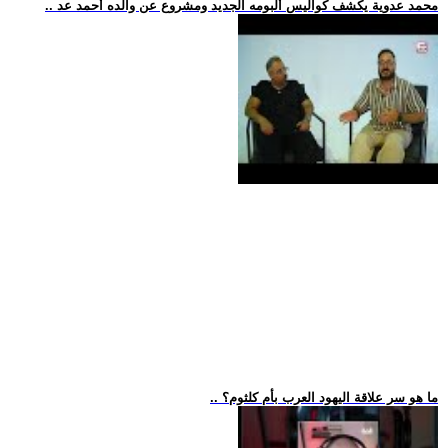
.. محمد عدوية يكشف كواليس ألبومه الجديد ومشروع عن والده أحمد عد
.. ما هو سر علاقة اليهود العرب بأم كلثوم؟