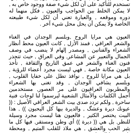
تستخدم للتأكيد على أن لكل شيء صفة ووجود خاص به ,
لا يمكن الخلط بين الحواجب والعيون , فكل منهما له
دوره وموقعه , والعبارة تعني أن لكل شيء طبيعته
الخاصة ولا يمكن أن يحل محل شيء آخر .
العيون هي مرايا الروح ,وبلسم الوجدان في الغناء
والشعر العراقي , فمنذ الأزل , كانت العيون محط أنظار
الشعراء والفنانين , ومصدر إلهام لا ينضب في وصف
الجمال والتعبير عن المشاعر, وفي العراق , حيث تتجذر
فنون الغناء والشعر في عمق التاريخ والثقافة , تأخذ
العيون مكانة خاصة , فهي ليست مجرد أعضاء للرؤية ,
بل هي مرايا للروح , نوافذ تطل على خفايا القلوب ,
وبلسم يشافي الوجدان , وقد تغنى بها الشعراء
والمطربون العراقيون على مر العصور, مستخدمين
أجمل الكلمات والأمثال الشعبية ليرسموا لنا لوحات فنية
ساحرة , ولكم تردد صدى بيت الشعر العراقي الأصيل : ((
عيونك ديرة وعشگ , والديرة بيها كل اليحبون )) , هذا
البيت يختصر الكثير , فالعيون هنا ليست مجرد وسيلة
للنظر, بل هي (( ديرة )) أي وطن ومستقر, فيها كل ما
يثير الحب والعشق , هي ملاذ للقلب المتيم , ومحطة