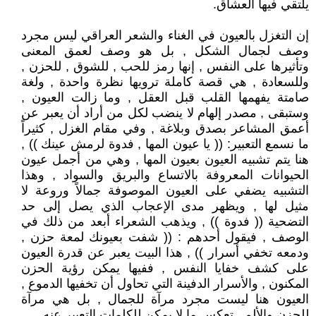
يلتقي فيها العشاق.
إن التغزل بالعيون في الغناء والشعر العراقي ليس مجرد
وصف لجمال الشكل , بل هو وصف لعمق المعنى
وتأثيرها على النفس , إنها رمز للحب , للشوق , للحزن ,
وللسعادة , هي قصة كاملة ترويها نظرة واحدة , ولغة
صامتة يفهمها القلب قبل العقل , وما زالت العيون ,
وستبقى , مصدر إلهام لا ينضب لكل من أراد أن يعبر عن
أعمق المشاعر بصدق وبلاغة , وفي مقام الغزل , كثيراً
ما نسمع التعبير: (( يا عيون المها , فدوة لرمش عينك )) ,
هنا يتم تشبيه العيون بعيون المها , وهي من أجمل عيون
الحيوانات المعروفة بالاتساع والبريق والسواد , وهذا
التشبيه يضفي على العيون الموصوفة جمالاً وروعة لا
مثيل لها , ويظهر مدى الإعجاب الذي يصل إلى حد
التضحية (( فدوة )) , ويذهب الشعراء أبعد من ذلك في
الوصف , فيقول أحدهم : (( شفت بعيونك لمعة حزن ,
ودمعه تخفي أسرار )) , هذا البيت يعبر عن قدرة العيون
على كشف خفايا النفس , ففيها يمكن رؤية الحزن
المكنون , والأسرار الدفينة التي تحاول أن تخفيها الدموع ,
العيون هنا ليست مجرد مرآة للجمال , بل هي مرآة
للحزن والألم , تعكس ما لا يمكن للكلمات التعبير عنه.