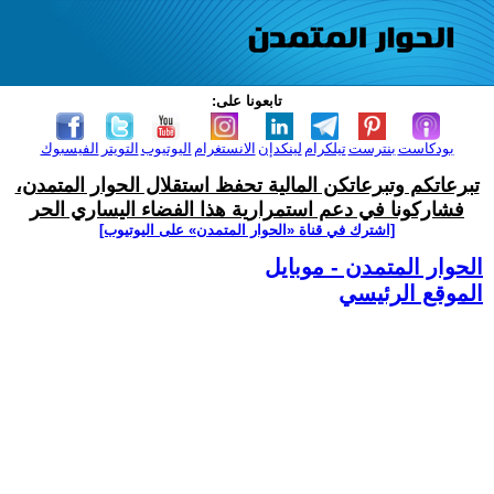
تابعونا على:
بودكاست
بنترست
تيلكرام
لينكدإن
الانستغرام
اليوتيوب
التويتر
الفيسبوك
تبرعاتكم وتبرعاتكن المالية تحفظ استقلال الحوار المتمدن،
فشاركونا في دعم استمرارية هذا الفضاء اليساري الحر
[اشترك في قناة ‫«الحوار المتمدن» على اليوتيوب]
الحوار المتمدن - موبايل
الموقع الرئيسي