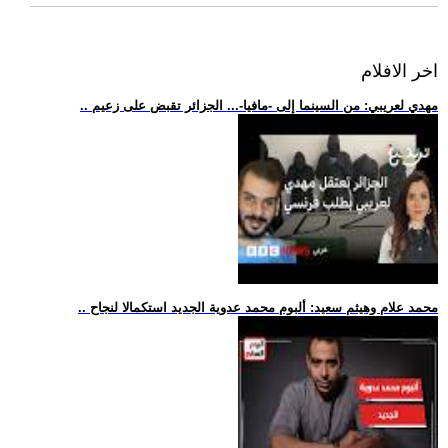
اخر الافلام
.. مهدي لعريبي: من السينما إلى -مافيا-... الجزائر تقبض على زعيم
.. محمد علام وهيثم سعيد: ألبوم محمد عدوية الجديد استكمالا لنجاح