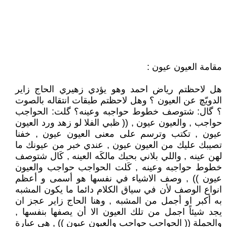
مقامة العيون عيون :
هل لاحظتم رياض احمد وهو يؤدي زهيري الحاج زاير
الدويّچ عن العيون ؟ وهل لاحظتم طبقات انتقاله بالصوت
؟ گال: شتوصف خطوط حواجبه وعينه؟ گلت: الحواجب
حواجب , والعيون عيون , (( ظبي الفلا لو زهد ورد العيون
عيون , تكتب وترسم على معنى العيون عيون , خفنا
تصيبك عليك من العيون عيون , عندي خبر من عيونك ما
لهن عينه , واللي بلاني بحبك مالكَه العينه , كَال شتوصف
خطوط حواجبه وعينه , كَلت الحواجب حواجب والعيون
عيون )) , وصف الاشياء في نفسها هو أسمى و أعظم
انواع الوصف لأن في سياق الكلام دائما ما يكون المشبه
به أكبر او أجمل من المشبه , وهنا الحاج زاير عجز ان
يجد شيئاً اجمل من تلك العيون الا أن يصفها بنفسها ,
والجملة (( الحواجب حواجب والعيون عيون )) , هي عبارة