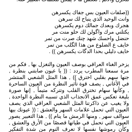
((صلفات العيون بس جفاك يكسرهن
وانت الوحيد الذي ينباح لك سرهن
هجرك وبعدك جمالك دوم يكسرهن
يكتلني مرك واگولن لك حلو منت مر
حنضل واحسك شهد چنك صرت من تمر
خايف ع الضلوع من هذا الگلب من تمر
خايف دليلي بحدا الدگات يكسرهن )) .
يزخر الغناء العراقي بوصف العيون والتغزل بها , فكم من
مرة سمعنا المطرب يردد : (( يا عيون صابتني بنظرة ,
جنها سهم بقلبي اخترق )) , هذا المثل الشعبي المنتشر
في الأغاني , يصف قوة تأثير النظرة من العيون الساحرة
, وكأنها سهام تخترق القلب وتتركه متيماً , إنها صورة
بليغة تعكس عمق الانجذاب الذي تسببه النظرة الواحدة ,
ولا يغيب عن ذاكرتنا المثل الشعبي العراقي الذي يصف
العيون التي تحمل علامات السهر والعشق : (( عيونك بيها
سوالف سهر , ومنها الرمش ما ينام )) , هذا التعبير يصور
العيون التي تحمل في طياتها قصصًا من الأرق والعشق ,
وكأن رموشها نفسها لا تعرف النوم من شدة التفكير