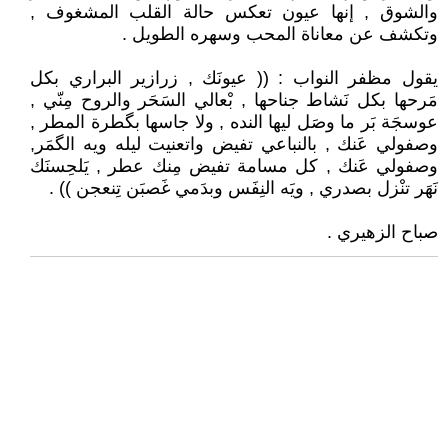
والشوق , إنها عيون تعكس حالة القلب المشغوف ,
وتكشف عن معاناة المحب وسهره الطويل .
يقول مظفر النواب : (( عيونَك , زرازير البراري بكل
مَرحها بكل نَشاط جناحها , بْعالي السَحَر والروح مِنّي ,
عوسجَة بَر ما وصَل ليها النده , ولا جاسها بگطرة المطر ,
وصفولي عَنك , بالنباعي تفيض واتعنيت ليله ويه الگمَر,
وصفولي عَنك , كل مسامة تفيض مِنك عطر , يَلحِسنَك
نَهَر تنْزل بصدري , ويَه النِفَس وبدَمي غَصبَن تِنعجن )) .
صباح الزهيري .