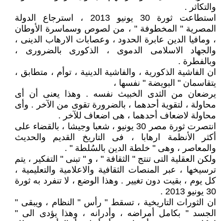
والتكاثر .
استطاعت ثورة 30 يونيو 2013 ، استرجاع الدولة
المصرية " المخطوفة " ، من لصوص وسماسرة الأوطان
، ومافيا الدين عابرة الحدود ، وعصابات الارهاب الدينى ،
والجهاد الاسلامى الدموى ، الذكورى بالضرورى ،
وبالفطرة .
ان الفاشية الذكورية ، والفاشية الدينية ، توأم ، متطابق ،
يتقاسمان " البويضة " نفسها ،
يرضعان من الثدى الخبيث نفسه . وهذا يعنى أن أى
محاولة ، لتقوية أحدهما ، بالضرورة تقوى من الآخر . وأى
محاولة لاضعاف أحدهما ، هى اضعاف للآخر .
انتصرت ثورة مصر 30 يونيو ، شعبا وجيشا ، بالقضاء على
أكثر الأنظمة ارهابا ، فى التاريخ القديم والحديث
والمعاصر ، وهى " خلطة الدين بالسُلطة " .
ولكن العقلية التى تنتج " الثقافة " ، و " تبنى " التفكير ، يتم
ترسيخها ، عبر المنصات الثقافية والاعلامية والتعليمية ،
كل يوم ، بقيت دون تغيير . وهذا الوضع ، لا تنفرد به ثورة
30 يونيو 2013 .
ان الثورات التاريخية ، تسقط " رأس " النظام ، ويبقى "
الجسد " بكامل أمراضه ، وأدرانه ، وهذا يؤدى الى "