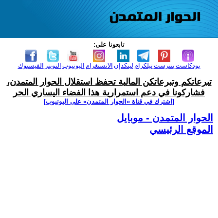
تابعونا على:
بودكاست
بنترست
تيلكرام
لينكدإن
الانستغرام
اليوتيوب
التويتر
الفيسبوك
تبرعاتكم وتبرعاتكن المالية تحفظ استقلال الحوار المتمدن،
فشاركونا في دعم استمرارية هذا الفضاء اليساري الحر
[اشترك في قناة ‫«الحوار المتمدن» على اليوتيوب]
الحوار المتمدن - موبايل
الموقع الرئيسي