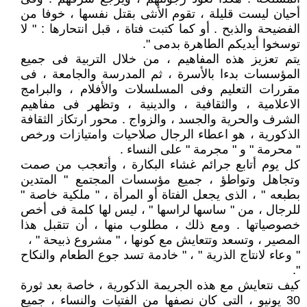
أحيان ليست قليلة ، تقوم الأنثى بقتل نفسها ، خوفا من
الفضيحة والذبح . أو كما كتبت فتاة ، قبل انتحارها : " لا
توسخوا أيديكم الطاهرة بدمى ".
يتم تعزيز هذه المفاهيم ، من خلال التربية فى جميع
المؤسسات بدءا بالأسرة ، ثم المدرسة والجامعة ، فى
مقررات التعليم وفى المسلسلات والأفلام ، والبرامج
الاعلامية ، والثقافية ، والدينية ، وتظهر فى مفاهيم
الشرف والحرية والجسد ، والزواج . محور ارتكاز الثقافة
الذكورية ، هو اعطاء الرجال صلاحيات وامتيازات ورخص
" محرمة " و " مجرمة " على النساء .
كل يوم أتابع جرائم غشاء البكارة ، وأتعجب من صمت
وتجاهل وتواطؤ ، جميع مؤسسات المجتمع " المتدين
بطبعه " ، الذى يجعل الفتاة أو المرأة ، " ملكية خاصة "
للرجال ، من " ساسها لراسها " ، ليس لها كلمة فى أخص
خصوصياتها . ومع ذلك ، مطلوب منها ، أن تتقبل هذا
المصير ، وتسعد وتتعايش مع كونها ، " مشروع ذبيحة " ،
" وعاء لانتاج الذرية " ، " خادمة تسد جوع الطعام والنكاح
".
كيف نتعايش مع هذه الجريمة الذكورية ، خاصة بعد ثورة
30 يونيو ، التى كان نصفها من الفتيات والنساء ، جميع