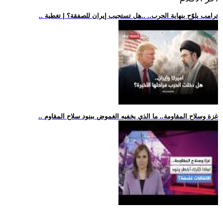
.. ترامب يلوّح بنهاية الحرب.. ..هل تستجيب إيران للصفقة؟ | تغطية
.. غزة وسلاح المقاومة.. ما الذي يخفيه الغموض ببنود سلاح المقاوم