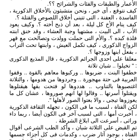
الأعمار والطبقات والفئات والشرائح ؟؟.
كيف نتوقع ، أى خير ، ونحن متشبثون بالأخلاق الذكورية ،
الفاسدة ، العفنة ، التى تتبنى أخلاق اللصوص والقتلة ؟.
كيف ينام الأخ كل ليلة ، بعد أن ذبح أخته ؟. وكيف يعود
الأب ، الى البيت ، مشتهيا وجبة العشاء ، وقد خنق ابنته
فلذة كبده ؟. والأم التى حملت وولدت وتصالحت مع قهر
الزواج الذكورى ، كيف تكمل العيش ، وابنتها تحت التراب
، بفعل ابنها وزوجها ؟.
معلقا على احدى الجرائم الذكورية ، قال المذيع الذكورى
: " تخيلوا .. شبان تلاتة
خطفوا البنت ، ضربوها .. وركبوها معاهم بالقوة .. وقفوا
العربية فى حتة مهجورة .. وجردوها من هدومها ، والتلاتة
اغتصبوها بالتناوب .. هددوها لو فتحت بقها هيقتلوها
ويقتلوا أسرتها .. وقالوا لها انهم صوروها ، عشان كل ما
يعوزوها تيجى ، والا بعتوا الصور لأهلها ".
لكن الفتاة ، لسبب ما فى الكون ، تجهله الثقافة الذكورية
، أخبرت أمها ، التى لسبب آخر فى الكون أيضا ، ربما داء
وراثى ، أسرعت الى ابلاغ الشرطة .
تم القبض على الثلاثة شبان ، وأكد الطب الشرعى أقوال
الفتاة ، بوجود آثار ضرب ، وكدمات فى كل أجزاء جسمها