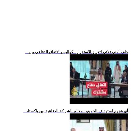
.. حلف أمني ثلاثي لتعزيز الاستقرار.. كواليس الاتفاق الدفاعي بين
.. -أي هجوم استهداف للجميع-.. معالم الشراكة الدفاعية بين باكستا