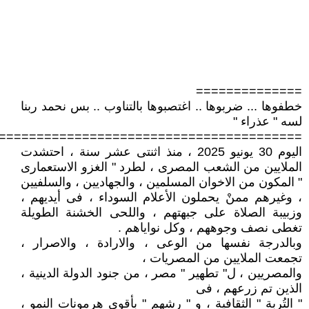
==============
خطفوها ... ضربوها .. اغتصبوها بالتناوب .. بس نحمد ربنا
لسه " عذراء "
========================================
اليوم 30 يونيو 2025 ، منذ اثنتى عشر سنة ، احتشدت
الملايين من الشعب المصرى ، لطرد " الغزو الاستعمارى
" المكون من الاخوان المسلمين ، والجهاديين ، والسلفيين
، وغيرهم ممنْ يحملون الأعلام السوداء ، فى أيديهم ،
وزبيبة الصلاة على جبهتهم ، واللحى الخشنة الطويلة
تغطى نصف وجوههم ، وكل نواياهم .
وبالدرجة نفسها من الوعى ، والارادة ، والاصرار ،
تجمعت الملايين من المصريات ،
والمصريين ، ل" تطهير " مصر ، من جنود الدولة الدينية ،
الذين تم زرعهم ، فى
" التُربة " الثقافية ، و " رشهم " بأقوى هرمونات النمو ،