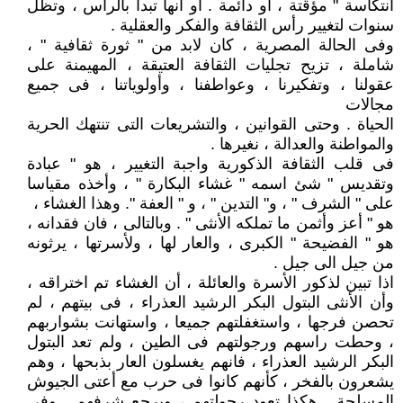
انتكاسة " مؤقتة ، أو دائمة . أو أنها تبدأ بالرأس ، وتظل
سنوات لتغيير رأس الثقافة والفكر والعقلية .
وفى الحالة المصرية ، كان لابد من " ثورة ثقافية " ،
شاملة ، تزيح تجليات الثقافة العتيقة ، المهيمنة على
عقولنا ، وتفكيرنا ، وعواطفنا ، وأولوياتنا ، فى جميع
مجالات
الحياة . وحتى القوانين ، والتشريعات التى تنتهك الحرية
والمواطنة والعدالة ، نغيرها .
فى قلب الثقافة الذكورية واجبة التغيير ، هو " عبادة
وتقديس " شئ اسمه " غشاء البكارة " ، وأخذه مقياسا
على " الشرف " ، و" التدين " ، و " العفة ". وهذا الغشاء ،
هو " أعز وأثمن ما تملكه الأنثى " . وبالتالى ، فان فقدانه ،
هو " الفضيحة " الكبرى ، والعار لها ، ولأسرتها ، يرثونه
من جيل الى جيل .
اذا تبين لذكور الأسرة والعائلة ، أن الغشاء تم اختراقه ،
وأن الأنثى البتول البكر الرشيد العذراء ، فى بيتهم ، لم
تحصن فرجها ، واستغفلتهم جميعا ، واستهانت بشواربهم
، وحطت راسهم ورجولتهم فى الطين ، ولم تعد البتول
البكر الرشيد العذراء ، فانهم يغسلون العار بذبحها ، وهم
يشعرون بالفخر ، كأنهم كانوا فى حرب مع أعتى الجيوش
المسلحة . هكذا تعود رجولتهم ، ويرجع شرفهم . وفى