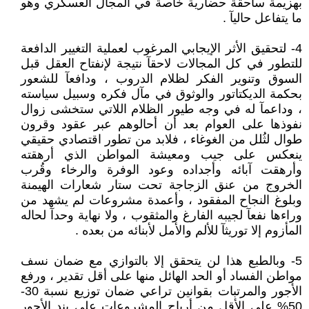
بهزيمة ساحقة حضارية خاصة في المجال العسكري وهو
ما يتفاعل حاليآ .
4- لتحقيق الأثر الإيجابي المرغوب لعملية التغيير الدافعة
للتطور في كل المجالات لاحقآ نتيجة لإنفتاح العقل قبل
السوق وتنوير الفكر لظلام الدروب ، ودافعآ للشعور
بحكمة الديكتاتور والوثوق في مآل فكره وسبيل سياسته
، وداعمآ له في وجه طيور الظلام اللاتي ستخشى زوال
نفوذها على العوام بعد أن أحالوهم عبر عقود وقرون
طوال لثُلل من الغوغاء ، فلابد من تطور اقتصادي حقيقي
ينعكس على جيب ومعيشة المواطن الذي أرهقته
وأرهقت آبائه وأجداده وعود الوفرة والرخاء وقُرب
الخروج من عنق الزجاجة تحت ستار شعارات الهيمنة
وبلوغ النجاح المفقود ، وأعمدة مشروعات لم يشهد من
وراءها نفعآ لجيبه الفارغ والمثقوب ، ولا نهاية وحدآ لحاله
المأزوم إلا توريثآ للألم والأمل لأبنائه من بعده .
5- وبالطبع هذا لن يتحقق إلا بالتوازي مع ضمان نسف
مواطن الفساد أو الحد الهائل منها على أقل تقدير ، ورفع
الأجور والمرتبات بقوانين تراعي ضمان توزيع نسبة 30-
50% على الأقل من أرباح المشروعات على بند الأجور