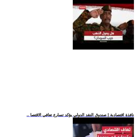
.. نافذة اقتصادية | صندوق النقد الدولي يؤكد تسارع تعافي الاقتصا