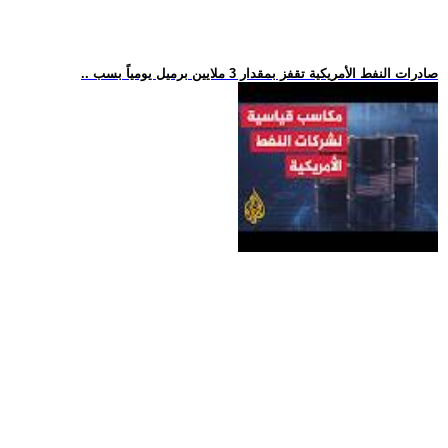
.. صادرات النفط الأمريكية تقفز بمقدار 3 ملايين برميل يومياً بسب