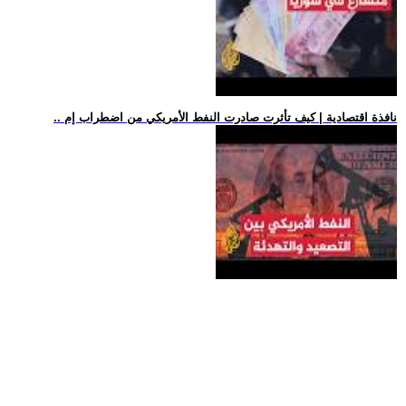
.. نافذة اقتصادية | كيف تأثرت صادرت النفط الأمريكي من اضطراب إم