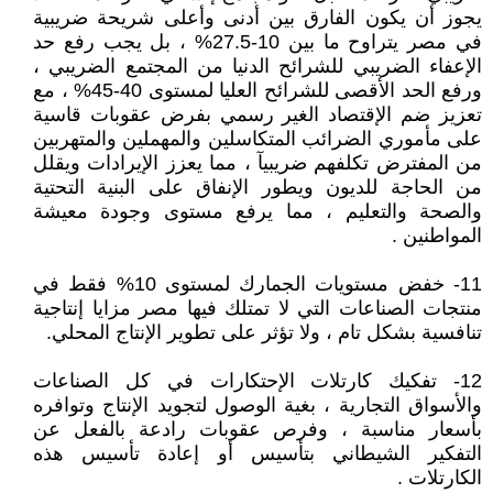
يجوز أن يكون الفارق بين أدنى وأعلى شريحة ضريبية
في مصر يتراوح ما بين 10-27.5% ، بل يجب رفع حد
الإعفاء الضريبي للشرائح الدنيا من المجتمع الضريبي ،
ورفع الحد الأقصى للشرائح العليا لمستوى 40-45% ، مع
تعزيز ضم الإقتصاد الغير رسمي بفرض عقوبات قاسية
على مأموري الضرائب المتكاسلين والمهملين والمتهربين
من المفترض تكلفهم ضريبيآ ، مما يعزز الإيرادات ويقلل
من الحاجة للديون ويطور الإنفاق على البنية التحتية
والصحة والتعليم ، مما يرفع مستوى وجودة معيشة
المواطنين .
11- خفض مستويات الجمارك لمستوى 10% فقط في
منتجات الصناعات التي لا تمتلك فيها مصر مزايا إنتاجية
تنافسية بشكل تام ، ولا تؤثر على تطوير الإنتاج المحلي.
12- تفكيك كارتلات الإحتكارات في كل الصناعات
والأسواق التجارية ، بغية الوصول لتجويد الإنتاج وتوافره
بأسعار مناسبة ، وفرص عقوبات رادعة بالفعل عن
التفكير الشيطاني بتأسيس أو إعادة تأسيس هذه
الكارتلات .