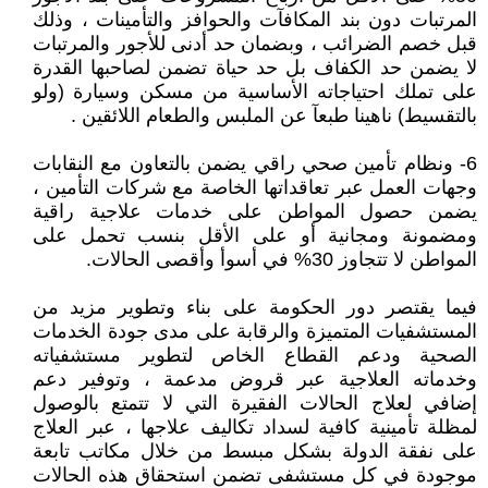
المرتبات دون بند المكافآت والحوافز والتأمينات ، وذلك
قبل خصم الضرائب ، وبضمان حد أدنى للأجور والمرتبات
لا يضمن حد الكفاف بل حد حياة تضمن لصاحبها القدرة
على تملك احتياجاته الأساسية من مسكن وسيارة (ولو
بالتقسيط) ناهينا طبعآ عن الملبس والطعام اللائقين .
6- ونظام تأمين صحي راقي يضمن بالتعاون مع النقابات
وجهات العمل عبر تعاقداتها الخاصة مع شركات التأمين ،
يضمن حصول المواطن على خدمات علاجية راقية
ومضمونة ومجانية أو على الأقل بنسب تحمل على
المواطن لا تتجاوز 30% في أسوأ وأقصى الحالات.
فيما يقتصر دور الحكومة على بناء وتطوير مزيد من
المستشفيات المتميزة والرقابة على مدى جودة الخدمات
الصحية ودعم القطاع الخاص لتطوير مستشفياته
وخدماته العلاجية عبر قروض مدعمة ، وتوفير دعم
إضافي لعلاج الحالات الفقيرة التي لا تتمتع بالوصول
لمظلة تأمينية كافية لسداد تكاليف علاجها ، عبر العلاج
على نفقة الدولة بشكل مبسط من خلال مكاتب تابعة
موجودة في كل مستشفى تضمن استحقاق هذه الحالات