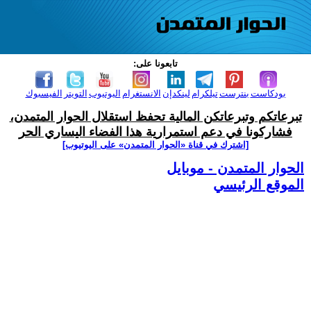
تابعونا على:
بودكاست
بنترست
تيلكرام
لينكدإن
الانستغرام
اليوتيوب
التويتر
الفيسبوك
تبرعاتكم وتبرعاتكن المالية تحفظ استقلال الحوار المتمدن،
فشاركونا في دعم استمرارية هذا الفضاء اليساري الحر
[اشترك في قناة ‫«الحوار المتمدن» على اليوتيوب]
الحوار المتمدن - موبايل
الموقع الرئيسي