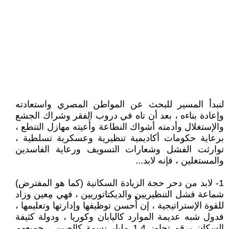
لنبدأ المسير للبحث عن المواطن المصري واستعادته
وإعادة بناءه ، بعد أن تاه في دروب الفقر وشراك الجشع
والإستغلال وأدمته أشواك النطاعة وأَعيته مهازل التنطع ،
برعاية حكومات أكاديمية تنظيرية وعسكرية تسلطية ،
توارثت الفشل وشعارات التسويف ورعاية الفاسدين
والمستغلين ، فإنه لابد...
1- لابد من دحر حجة الزيادة السكانية (كما هو المفترض)
شماعة فشل التنظيريين والديكتاتوريين ، فهي مِعين وزاد
للقوة الإستراتيجية ، إن أُحسن توظيفها وإدارتها وتعليمها ،
فدول شبه عديمة الموارد كاليابان وكوريا ، ودولة كثيفة
السكان برقم تجاوز 1.4 مليار نسمة كالصين ، جميعهم