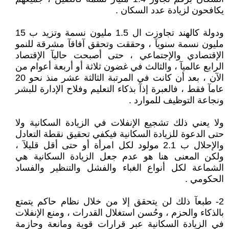
يكافحون لزيادة عدد السكان .
ودولة كالهند تجاوزت ال 1.5 مليون نسمة وتزيد ب 15
مليون نسمة سنويآ ، وحققت وتحقق آفاقآ مشرقة للنمو
الإقتصادي والإجتماعي ، حتى أصبحت حاليآ الإقتصاد
الرابع عالميآ ، والثالث في غضون ثلاثة أو أربعة أعوام من
الآن ، بعد أن كانت في المرتبة الثالثة عشر منذ نحو 20
عامآ فقط ، فالعبرة إذآ بذكاء التعليم وفلاح الإدارة للبشر
ونجاعة التوظيف للموارد .
ولا يعني ذلك تشجيع الإنفلات في الزيادة السكانية ولا
حتى الدعوة للزيادة السكانية فيكفي تحقيق نقطة التعادل
والإحلال ب 2.1 مولود لكل امرأة أو حتى أقل قليلآ ،
ولكن المعنى هنا هو عدم جعل الزيادة السكانية هي
الشماعة لكل أنواع الغباء والفشل والتنظير والفساد
الحكومي .
2- طبعآ ذلك لن يتحقق إلا من خلال نظام حاكم يتمتع
بالذكاء والحزم ، وحُسن استغلال القدرات ، ومنع الإنفلات
في الزيادة السكانية عبر قرارات قوية ومانعة وحازمة