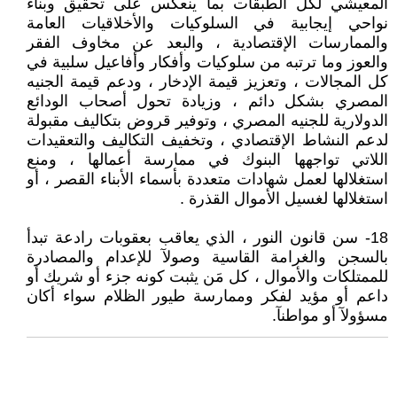
المعيشي لكل الطبقات بما ينعكس على تحقيق وبناء
نواحي إيجابية في السلوكيات والأخلاقيات العامة
والممارسات الإقتصادية ، والبعد عن مخاوف الفقر
والعوز وما ترتبه من سلوكيات وأفكار وأفاعيل سلبية في
كل المجالات ، وتعزيز قيمة الإدخار ، ودعم قيمة الجنيه
المصري بشكل دائم ، وزيادة تحول أصحاب الودائع
الدولارية للجنيه المصري ، وتوفير قروض بتكاليف مقبولة
لدعم النشاط الإقتصادي ، وتخفيف التكاليف والتعقيدات
اللاتي تواجهها البنوك في ممارسة أعمالها ، ومنع
استغلالها لعمل شهادات متعددة بأسماء الأبناء القصر ، أو
استغلالها لغسيل الأموال القذرة .
18- سن قانون النور ، الذي يعاقب بعقوبات رادعة تبدأ
بالسجن والغرامة القاسية وصولآ للإعدام والمصادرة
للممتلكات والأموال ، كل مَن يثبت كونه جزء أو شريك أو
داعم أو مؤيد لفكر وممارسة طيور الظلام سواء أكان
مسؤولآ أو مواطنآ.