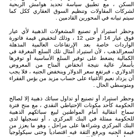
السكن ، مع تطبيق سياسة تحديد هوامش الربحية
لشركات المقاولات وتنظيم السوق العقاري ككل كما
سيتم تبيانه في المحورين القادمين .
وحظر استيراد أو تصنيع المشغولات الذهبية لأي عيار
فوق عيار 14 أو حتى 12 ، وذلك لتخفيض قيمة فاتورة
الواردات خاصة بعد الإرتفاعات العالمية المذهلة
لسعرالذهب ، لأن استيراد أمثال تلك السلع المغرقة في
الكمالية يضغط على توفير السلع الأساسية أو توفرها
بأسعار عالية نتيجة انخفاض المتاح من المعروض
الدولاري ، فيرتفع سعر الدولار وينخفض الجنيه ، فلا يجب
أن يزداد نعيم الأغنياء على حساب مزيد من بؤس الفقراء
ومتوسطي الحال .
وحظر استيراد أو تصنيع أو تداول سبائك ذهبية إلا لصالح
الحكومة كأحد مكونات الإحتياطي النقدي ، مع منح فترة
سماح انتقالية أمام المواطنين لبيع سبائكهم الذهبية
للحكومة ممثلة في البنك المركزي ، أو تسجيلها لدى
البنك المركزي وشراءها على مراحل ، وهو ما يعزز من
قيمة الجنيه ويرفع الثقة فيه اقتصاديآ وحتى سيكولوجيآ