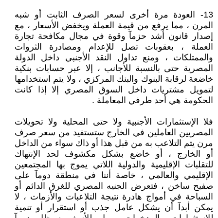
13- العودة مرة أخرى لسعر الصرف الثابت أو شبه
المرن ، مما يرفع من قيمة العملة ويخفض الأسعار ، مع
إصدار قانون أشد حزمآ وقوة في مجال مكافحة تجارة
العملة ، بعقوبات تصل للإعدام ومصادرة الثروات
والممتلكات ، ومنع تداول النقد الأجنبي داخل الدولة
المصرية حتى بالنسبة للأجانب ، إلا عبر حسابات بنكية
خاضعة لرقابة البنوك والبنك المركزي ، ولا يتم استخدامها
لتمويل مشتريات داخل السوق المصري إلا إذا كانت
الحكومة هي أحد طرفي المعاملة .
فلا الإستثمارات الأجنبية ولا حتى المحلية ولا تحويلات
المصريين العاملين في الخارج ستستفيد من سعر صرف
مرن يتم التلاعب به من قبل هذا أو ذاك سواء من الداخل
أو الخارج ، أو خاضع بشكل مكشوف لحد الإنتهاك
للتقلبات الإقليمية والدولية اللاتي يموج بها المجتمعين
الإقليمي والعالمي ، خاصة أننا في منطقة دومآ على
صفيح ساخن ، فتعرض الجنيه المصري للغرق الدائم أو
السباحة في أمواج هادرة نتيجة التلاعبات والأزمات ، لا
يمكن أبدآ أن يشكل عامل جذب أو استقرار أو تنمية