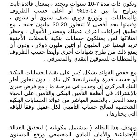
وتكون ذات مدة 7-10 سنوات وتجدد ، بمعدل فائدة ثابت
يتراوح ما بين 12-15% أو أعلى حسب الظروف
والمتطلبات ، وتوزيع دوري نصف سنوي أو سنوي ،
وقيمتها بحد أقصى لا تتجاوز 20-30 مليون جنيه ، مع
تطبيق إجراءات اعرف عميلك ومصدر الأموال ، وحظر
امتلاكها لمن يمتلكون حسابات بنكية بالعملات الأجنبية
تزيد قيمتها عن المليون أو إثنين مليون دولار ، ودون أن
يمنع ذلك من طرح شهادات أخرى وأيضآ حسب الظروف
والمتطلبات للسوقين النقدي والمصرفي .
مع خفض الفوائد بشكل كبير على بقية الحسابات البنكية
أو حسب قدرة واستراتيجية كل بنك ، دون تجاوز أطر
البنك المركزي إن وجدت في مرحلة ما ، مع فرض جبري
بالإشتراك في أنظمة التأمين البنكي والتأمين على الحياة
وضد العجز ، بالخصم المباشر من عوائد الحسابات البنكية
الشخصية لصالح حساب التأميني لكل عميل وفقآ للباقة
التي يختارها ،
ويهدف هذا النظام ( بمشتمل مكوناته ) لتحقيق العدالة
الإجتماعية والأمان المادي المجتمعي ورفع المستوى