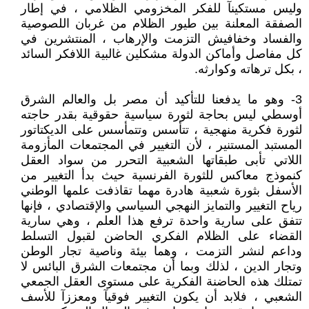
وليس مستكينآ للفكر المخزومي الظلامي ، في إطار
الصفقة المعلنة بين طيور الظلام من غربان اللصوصية
والفساد وخفافيش التزمت والإرهاب ، المنتشرين في
كل مفاصل وأماكن الدولة مشكلين غالبية اللافكر السائد
، بكل ترهاته وكوارثه.
3- وهو ما يدفعنا للتأكيد أن مصر بل والعالم الشرق
أوسطي ليس بحاجة لثورة سياسية حقوقية بقدر حاجته
لثورة فكرية منهجية ، تتأسس وتتمأسس على الديكتاتور
المستبد المستنير ، لأن التغيير في المجتمعات المأزومة
اللاتي تأبى طبقاتها الشعبية التحرر من سواد العقل
كنموذج معاكس للثورة الفرنسية حيث بدأ التغيير من
الأسفل بثورة شعبية هادرة مهما تقاذفت علمها الوطني
رياح التغيير والتمايز النهجي السياسي والإقتصادي ، فإنها
تتفق على سارية واحدة ترفع هذا العلم ، وهي سارية
القضاء على الظلام الفكري الحاضن لقبول التسلط
وداعم لنشر التزمت ، وهما بيئة وناصية تجار الوطن
وتجار الدين ، لذلك وبما أن مجتمعات الشرق البائس لا
تمتلك هذه الحاضنة الفكرية على مستوى العقل الجمعي
الشعبي ، فلابد أن يكون التغيير فوقيآ ومعززآ للأسف