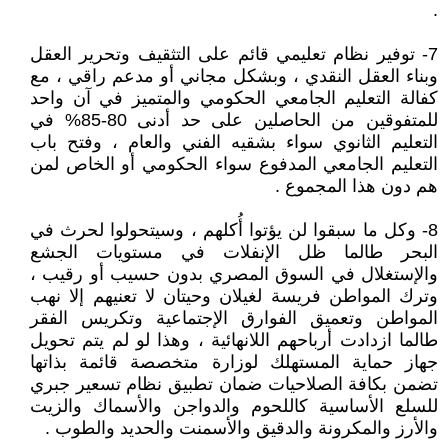
.
7- توفير نظام تعليمي قائم على التثقيف وتحرير العقل
وبناء العقل النقدي ، وبشكل مجاني أو مدعم راقي ، مع
كفالة التعليم الجامعي الحكومي والمتميز في آن واحد
للمتفوقين من الحاصلين على حد أدنى 80-85% في
التعليم الثانوي سواء بشقيه الفني والعام ، وفتح باب
التعليم الجامعي المدفوع سواء الحكومي أو الخاص لمن
هم دون هذا المجموع .
8- وكل ما سبقوا لن يؤتوا أُكلهم ، وسيتحولوا لحرث في
البحر طالما ظل الإنفلات في مستويات الجشع
والإستغلال في السوق المصري بدون حسيب أو رقيب ،
وترك المواطن فريسة لغيلان وحيتان لا تعنيهم إلا نهب
المواطن وتعميق الفوارق الإجتماعية وتكريس الفقر
طالما ازدادت أرباحهم اللانهائية ، وهذا لو لم يتم تحويل
جهاز حماية المستهلك لوزارة متخصصة قائمة بذاتها
تضمن بكافة الصلاحيات ضمان تطبيق نظام تسعير جبري
للسلع الأساسية كاللحوم والدواجن والأسماك والزيت
والأرز والمكرونة والدقيق والأسمنت والحديد والطوب .