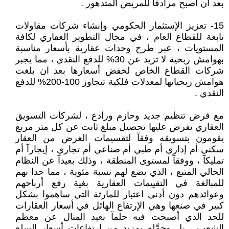
بعد أن أصبح مرادفآ للمريض المتدهور .
15- تعزيز الإستثمار الحكومي وإنشاء شركات مقاولات
تابعة للقطاع العام ، في مجال التطوير العقاري لكافة
المستويات ، عبر طرح وحدات عقارية بأسعار مناسبة
بهوامش ربحية لا تزيد عن 30% للدفع النقدي ، مما يجبر
شركات القطاع الخاص لخفض أسعارها بعد ان بلغت
هوامش ربحياتها لمعدلات فلكية تتجاوز 100-200% للدفع
النقدي .
مع فرض تنظيم جديد وحازم ورادع ، لشركات التسويق
العقاري يفرض عليها تحصيل مبلغ ثابت عن كل متر مربع
يقومون بتسويقه وفقآ لتقسيمات الغرض من العقار
سكني أم إداري أم طبي أم صناعي أم تجاري ، إيجارآ أم
تمليكآ ، ووفقآ لمستوى المنطقة ، وذلك بعيدآ عن النظام
الحالي المتبع ، الذي يضع لهم نسبة مئوية ، مما حدا بهم
للمبالغة في التقييمات العقارية بغية رفع أرباحهم
وعوائدهم دون أدنى اعتبار للمارثة التي ساهموا بشكل
كبير في صنعها وهي الإرتفاع الهائل في أسعار العقارات
للحد الذي أصبحت فيه حلمآ بعيد المنال عن معظم
الشعب ، بل وحمَّله بمزيد من ارتفاعات أسعار السلع