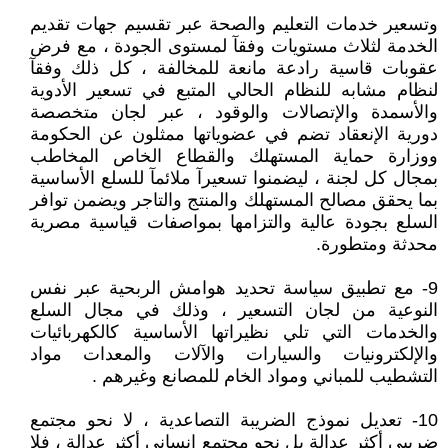
وتسعير خدمات التعليم والصحة عبر تقسيم جهات تقديم
الخدمة لثلاث مستويات وفقآ لمستوى الجودة ، مع فرض
عقوبات قاسية رادعة مانعة للمخالفة ، كل ذلك وفقآ
لنظام مشابه للنظام الحالي المتبع في تسعير الأدوية
والأسمدة والإتصالات والوقود ، عبر لجان متخصصة
دورية الإنعقاد تضم في عضوياتها ممثلون عن الحكومة
ووزارة حماية المستهلك والقطاع الخاص المخاطب
بمجال كل لجنة ، ليضمنوا تسعيرآ ملائمآ للسلع الأساسية
بما يحقق مصالح المستهلك والمنتج والتاجر ويضمن توافر
السلع بجودة عالية والتزامها بمواصفات قياسية مصرية
محدثة ومتطورة.
9- مع تطبيق سياسة تحديد هوامش الربحية عبر نفس
النوعية من لجان التسعير ، وذلك في مجال السلع
والخدمات التي تلي نظيراتها الأساسية كالكهربائيات
والإلكترونيات والسيارات والآلات والمعدات مواد
التشطيب للمباني ومواد الخام للمصانع وغيرهم .
10- تعديل نموذج الضريبة التصاعدية ، لا نحو مجتمع
ضريبي أكثر عدالة بل نحو مجتمع إنساني أكثر عدالة ، فلا