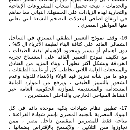
والخدمات ، نتيحة تحميل أصحاب المشروعات الإنتاحية
والتجارية لهذه الزيادات على المستهلك النهائي مما ساهم
في ارتفاع اضافي لمعدلات التضخم البشعة التي يعاني
منها المواطن المصري .
16- وقف نموذج التعمير الطبقي التمييزي في الساحل
الشمالي القائم على كثافة البناء لطبقة الأثرياء ال 5% ،
دون اهتمام أو بيسير ومحدود الإهتمام لبقية الطبقات ،
مع تكثيف نموذج التعمير القائم على استنساخ تجربة
الغردقة وبشكل أكثر تطورآ ، وبناء المزيد من الفنادق
والمنتجعات العامة اللاتي تخاطب كل أو غالبية الطبقات ،
وهو ما من شأنه تعزيز قيم الولاء والإنتماء للدولة وعدم
الشعور بالتمييز الطبقي ، ويرفع من الموارد المالية
المستدامة والمستديمة للموازنة الحكومية العامة عبر
النشاط السياحي الخارجي والداخلي المستمرين .
17- تطبيق نظام شهادات بنكية موحدة دائم في كل
البنوك المصرية بالجنيه المصري بإسم شهادة الفراعنة ،
متاحة فقط للمصريين المقيمين داخل مصر ، ممن
تجاوزوا سن الثلاثين ، ولايُسمح بالإقتراض بضمانها ،