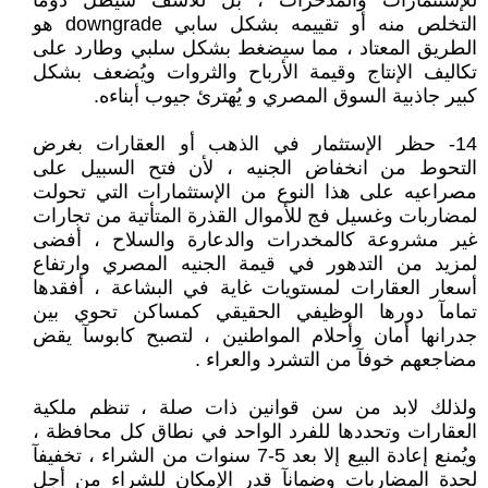
للإستثمارات والمدخرات ، بل للأسف سيظل دومآ
التخلص منه أو تقييمه بشكل سابي downgrade هو
الطريق المعتاد ، مما سيضغط بشكل سلبي وطارد على
تكاليف الإنتاج وقيمة الأرباح والثروات ويُضعف بشكل
كبير جاذبية السوق المصري و يُهترئ جيوب أبناءه.
14- حظر الإستثمار في الذهب أو العقارات بغرض
التحوط من انخفاض الجنيه ، لأن فتح السبيل على
مصراعيه على هذا النوع من الإستثمارات التي تحولت
لمضاربات وغسيل فج للأموال القذرة المتأتية من تجارات
غير مشروعة كالمخدرات والدعارة والسلاح ، أفضى
لمزيد من التدهور في قيمة الجنيه المصري وارتفاع
أسعار العقارات لمستويات غاية في البشاعة ، أفقدها
تمامآ دورها الوظيفي الحقيقي كمساكن تحوي بين
جدرانها أمان وأحلام المواطنين ، لتصبح كابوسآ يقض
مضاجعهم خوفآ من التشرد والعراء .
ولذلك لابد من سن قوانين ذات صلة ، تنظم ملكية
العقارات وتحددها للفرد الواحد في نطاق كل محافظة ،
ويُمنع إعادة البيع إلا بعد 5-7 سنوات من الشراء ، تخفيفآ
لحدة المضاربات وضمانآ قدر الإمكان للشراء من أجل