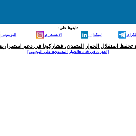
تابعونا على:
لكرام
لينكدإن
الانستغرام
اليوتيوب
ية تحفظ استقلال الحوار المتمدن، فشاركونا في دعم استمرارية 
[اشترك في قناة ‫«الحوار المتمدن» على اليوتيوب]