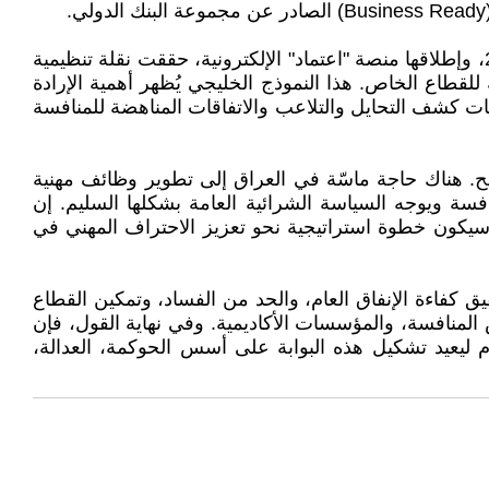
وعلى الصعيد الإقليمي، تقدم السعودية نموذجًا جديرًا بالاقتداء؛ فبإصدارها نظام المنافسات والمشتريات الحكومية لعام 2019، وإطلاقها منصة "اعتماد" الإلكترونية، حققت نقلة تنظيمية
لقطاع الخاص. هذا النموذج الخليجي يُظهر أهمية الإرادة
ات كشف التحايل والتلاعب والاتفاقات المناهضة للمنافسة
. هناك حاجة ماسّة في العراق إلى تطوير وظائف مهنية
ة ويوجه السياسة الشرائية العامة بشكلها السليم. إن
 سيكون خطوة استراتيجية نحو تعزيز الاحتراف المهني في
 كفاءة الإنفاق العام، والحد من الفساد، وتمكين القطاع
لمنافسة، والمؤسسات الأكاديمية. وفي نهاية القول، فإن
م ليعيد تشكيل هذه البوابة على أسس الحوكمة، العدالة،