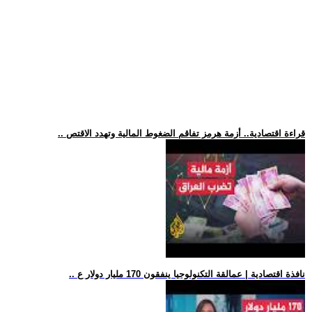
.. قراءة اقتصادية.. أزمة هرمز تفاقم الضغوط المالية وتهدد الاقتص
.. نافذة اقتصادية | عمالقة التكنولوجيا ينفقون 170 مليار دولار ع