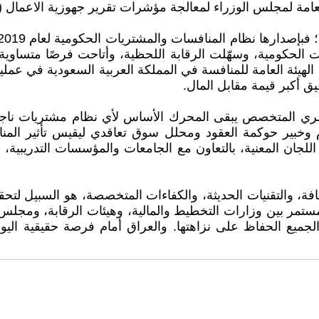
الجة مؤشرات تقرير جهوزية الاعمال (Business Ready) الصادر عن مجموعة البنك الدولي.
الحكومية، وسهّلت الرقابة اللحظية، وأتاحت فرصًا متساوية ل
لهيئة العامة للمنافسة في المملكة العربية السعودية في عملي
يق أكبر قيمة مقابل المال.
بشري المتخصص يبقى المحرك الأساس لأي نظام مشتريات ناجح
بير حوكمة العقود ومحلل سوق تعاقدي ليقيس تأثير المنافس
لجان المعنية، بالتعاون مع الجامعات والمؤسسات التدريبية،
، والتقنيات الحديثة، والكفاءات المتخصصة، هو السبيل لتحقيق
تمر بين وزارات التخطيط والمالية، وهيئات الرقابة، ومجلس ا
لجميع الحفاظ على نزاهتها. والعراق أمام فرصة حقيقية اليو