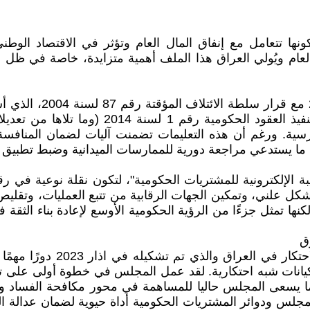
كونها تتعامل مع إنفاق المال العام وتؤثر في الاقتصاد الوط
-40% من الانفاق الإجمالي العام ويُولي العراق هذا الملف أهمية متزايدة، خ
بدأت قصة تنظيم العقو
من تكافؤ الفرص قاعدة قانونية ملزمة. ثم جاء
الترسية. ورغم أن هذه التعليمات تضمنت آليات لضمان المنافسة
رى، ما يستدعي مراجعة دورية للممارسات الميدانية وضبط تطبيق 
طيط العراقية في عام 2024 منصة "الحقيبة الإلكترونية للمشتريات الحكومية"، لتك
ل علني، وتمكين الجهات الرقابية من تتبع العمليات، وتقليص ال
كنها تمثل جزءًا من الرؤية الحكومية الأوسع لإعادة بناء الثق
ق
الى جانب ذلك، يُرتقب من مج
كيانات شبه احتكارية. لقد عمل المجلس في خطوة أولى على تع
ما يسعى المجلس حاليا للمساهمة في محور مكافحة الفساد وهد
 ويُعد تعزيز التكامل بين المجلس ودوائر المشتريات الحكومية أداة حيوية 