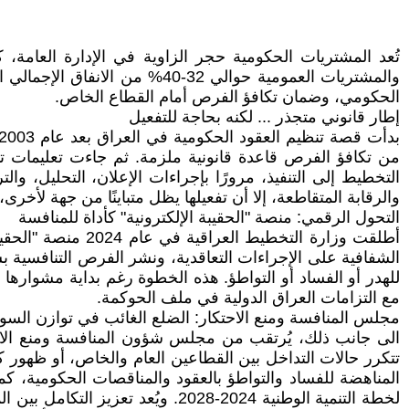
تُعد المشتريات الحكومية حجر الزاوية في الإدارة العامة، 
والمشتريات العمومية حوالي 32
الحكومي، وضمان تكافؤ الفرص أمام القطاع الخاص.
إطار قانوني متجذر ... لكنه بحاجة للتفعيل
التخطيط إلى التنفيذ، مرورًا بإجراءات الإعلان، التحليل، و
والرقابة المتقاطعة، إلا أن تفعيلها يظل متباينًا من جهة لأخ
التحول الرقمي: منصة "الحقيبة الإلكترونية" كأداة للمنافسة
أطلقت وزارة التخ
الشفافية على الإجراءات التعاقدية، ونشر الفرص التنافسية بشك
للهدر أو الفساد أو التواطؤ. هذه الخطوة رغم بداية مشوارها ل
مع التزامات العراق الدولية في ملف الحوكمة.
مجلس المنافسة ومنع الاحتكار: الضلع الغائب في توازن السو
تتكرر حالات التداخل بين القطاعين العام والخاص، أو ظهور 
المناهضة للفساد والتواطؤ بالعقود والمناقصات الحكومية، ك
لخطة التنمية الوطنية 2024-2028.