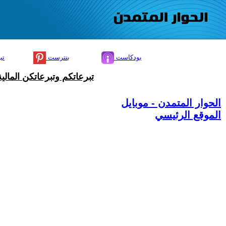
بودكاست
بنترست
تي
تبرعاتكم وتبرعاتكن المال
الحوار المتمدن - موبايل
الموقع الرئيسي