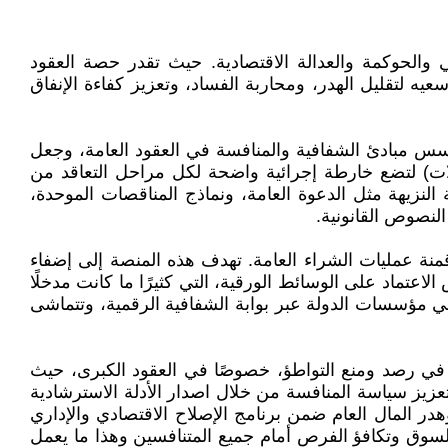
ني والحوكمة والعدالة الاقتصادية. حيث تقدر حصة العقود
اصة في ظل سعيه لتقليل الهدر، ومحاربة الفساد، وتعزيز كفاءة الإنفاق
د الحكومية في العراق بعد عام 2003 مع قرار سلطة الائتلاف المؤقتة رقم 87 لسنة 2004، الذي أسس مبادئ الشفافية والمنافسة في العقود العامة، وجعل
ت تعليمات تنفيذ العقود الحكومية رقم 1 لسنة 2014 (وما تلاها من تعديلات) لتضع خارطة إجرائية واضحة لكل مراحل التعاقد من
 النزيهة مثل الدعوة العامة، ونماذج المناقصات الموحدة،
النصوص القانونية.
ون نقلة نوعية في رقمنة عمليات الشراء العامة. تهدف هذه المنصة إلى إضفاء
اعتماد على الوسائط الورقية، التي كثيرًا ما كانت مدخلًا
ة في مؤسسات الدولة عبر بوابة الشفافية الرقمية، وتتماشى
لس شؤون المنافسة ومنع الاحتكار في العراق والذي تم تشكيله في اذار 2023 دورًا مهمًا في رصد ومنع التواطؤ، خصوصًا في العقود الكبرى، حيث
زيز سياسة المنافسة من خلال اصدار الأدلة الاسترشادية
ر المال العام ضمن برنامج الإصلاح الاقتصادي والإداري
لضمان عدالة السوق وتكافؤ الفرص أمام جميع المتنافسين وهذا ما يعمل