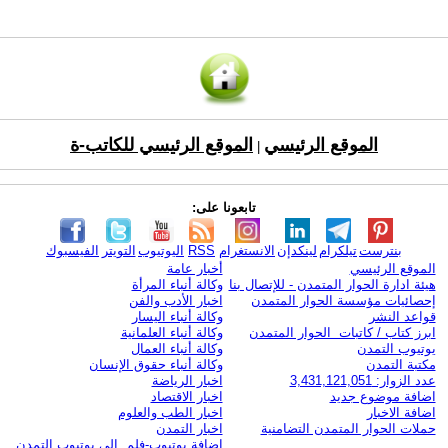
الموقع الرئيسي
الموقع الرئيسي للكاتب-ة
|
تابعونا على:
بنترست
تيلكرام
لينكدإن
الانستغرام
RSS
اليوتيوب
التويتر
الفيسبوك
الموقع الرئيسي
أخبار عامة
هيئة ادارة الحوار المتمدن - للإتصال بنا
وكالة أنباء المرأة
إحصائيات مؤسسة الحوار المتمدن
اخبار الأدب والفن
قواعد النشر
وكالة أنباء اليسار
ابرز كتاب / كاتبات الحوار المتمدن
وكالة أنباء العلمانية
يوتيوب التمدن
وكالة أنباء العمال
مكتبة التمدن
وكالة أنباء حقوق الإنسان
عدد الزوار: 3,431,121,051
اخبار الرياضة
اضافة موضوع جديد
اخبار الاقتصاد
اضافة الاخبار
اخبار الطب والعلوم
حملات الحوار المتمدن التضامنية
اخبار التمدن
إضافة يوتيوب-فلم إلى يوتيوب التمدن