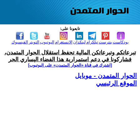
تابعونا على:
بودكاست
بنترست
تيلكرام
لينكدإن
الانستغرام
اليوتيوب
التويتر
الفيسبوك
تبرعاتكم وتبرعاتكن المالية تحفظ استقلال الحوار المتمدن،
فشاركونا في دعم استمرارية هذا الفضاء اليساري الحر
[اشترك في قناة ‫«الحوار المتمدن» على اليوتيوب]
الحوار المتمدن - موبايل
الموقع الرئيسي