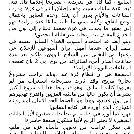
أسابيع - كما قال في تغريدته - تصريحا إعلاميا قال فيه:
"بعد عدة ساعات سيتم وقف إطلاق النار في غزة" ومرت
الساعات والأيام بدون أن ينفذ وعده السابق باحتمال
توقيع اتفاق، وكأنه نسي ما قاله سابقا عدة مرات! فهو
إذن يعتبر ما يحدث في غزة صفقة تحتاج إلى لونٍ من
الخداع المغلف بتصريحات غير قابلة للتحقيق!
وهو أيضا قد استخدم أسلوب الخداع السابق نفسه في
ملف إيران، عندما أمهل إيران أسبوعين للإعلان عن
رغبتها في التخلي عن السلاح النووي، ولكنه بعد عدة
ساعات أصدر أمره لطائراته من نوع، بي 2 بأن تقصف
المفاعلات النووية الإيرانية!
الحقيقة هي أن قطاع غزة عند دونالد ترامب مشروعٌ
تجاريٌ مربح، وقد أثارت تصريحاته استغراب من لم
يقرؤوا كتابه السابق، وهو قد ربط هذا المشروع الكبير
بشرط أن يكون خاليا من مالكيه الغزيين واقترح تهجيرهم
إلى دولٍ عديدة، وهذا هو بالضبط الحد الأعلى لمشروعه
التجاري، الذي أورده في كتابه السابق!
فهو، كما أورد في كتابه، لم يبدأ بداية صغيرة لأن البدايات
الصغيرة لا تجني الربح لأنها ستكون صفقة خاسرة!
هل تمكن ترامب من تحويل مأساة غزة من ملفٍ
عنصريٍ تصفوي إلى ملفٍ إعلامي للتسلية والترفيه