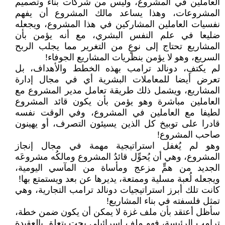
العاملين في المشروع، وليس من شركات بناء وتصميم
المشروعات، وهذا يساعد مالك المشروع أن يفهم
نفسيات العاملين المشاركين في هذا المشروع، ويجعله
ضليعا في علم النفس البشري، مع أنه يؤمن بأن
المشاريع تحتاج إلى نوعٍ من التغرير مما يجلب الربح
السريع، وهو لا يؤمن بنظريات المشاريع الجوفاء!
لم يكتفِ، دونالد ترامب بهذه الخطط والأهداف، بل
تعرض أيضا للمعاملات البشرية أي في مجال إدارة
المشاريع، ويشمل ذلك طريقة تعامل مدير المشروع مع
العاملين مباشرة وهو يؤمن بأن يكون قائد المشروع
لطيفا مع العاملين في المشروع، وفي الوقت نفسه
قادرا على توبيخ كل الذين يسيئون التصرف، أو يهينون
صاحب المشروع!
وهو لم يُغفل استراتيجية مهمة في مجال إنجاز
المشروع، وهي أن يُحوِّل قائدُ المشروع ومالكُه مشروعَه
الجديد من همٍّ مزعج ومأساة من المآسي اليومية،
ويجعله لُعبة مسلية وممتعة، يديرها عن بعد ويستمتع بها!
كانت تلك أبرز استراتيجيات دونالد ترامب التجارية، وهي
تمثل فلسفته في بناء المشاريع!
سأظل أعتقد بأن ملف غزة لا يمكن أن يكون ضمن خطة،
ترامب الرئيسة، فهو ملف إسرائيلي بحت يتعلق بالعقيدة