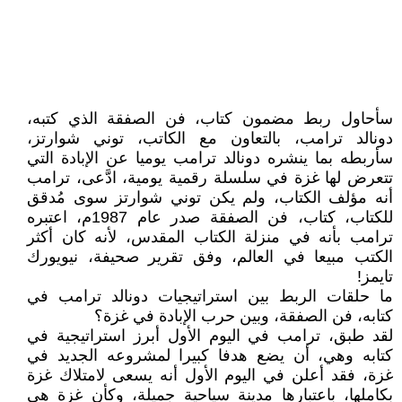
سأحاول ربط مضمون كتاب، فن الصفقة الذي كتبه،
دونالد ترامب، بالتعاون مع الكاتب، توني شوارتز،
سأربطه بما ينشره دونالد ترامب يوميا عن الإبادة التي
تتعرض لها غزة في سلسلة رقمية يومية، ادَّعى، ترامب
أنه مؤلف الكتاب، ولم يكن توني شوارتز سوى مُدقق
للكتاب، كتاب، فن الصفقة صدر عام 1987م، اعتبره
ترامب بأنه في منزلة الكتاب المقدس، لأنه كان أكثر
الكتب مبيعا في العالم، وفق تقرير صحيفة، نيويورك
تايمز!
ما حلقات الربط بين استراتيجيات دونالد ترامب في
كتابه، فن الصفقة، وبين حرب الإبادة في غزة؟
لقد طبق، ترامب في اليوم الأول أبرز استراتيجية في
كتابه وهي، أن يضع هدفا كبيرا لمشروعه الجديد في
غزة، فقد أعلن في اليوم الأول أنه يسعى لامتلاك غزة
بكاملها، باعتبارها مدينة سياحية جميلة، وكأن غزة هي