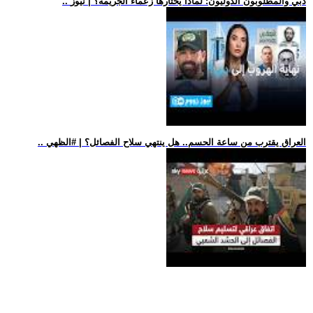
.. دبي والمطلوبون الدوليون: لماذا يختارها زعماء الجريمة؟ | نيوز
.. العراق يقترب من ساعة الحسم.. هل ينتهي سلاح الفصائل؟ | #الظهي