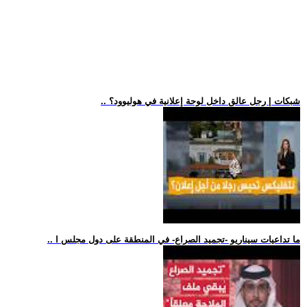
.. شبكات | رجل عالق داخل لوحة إعلانية في هوليوود؟
.. ما تداعيات سيناريو -تجميد الصراع- في المنطقة على دول مجلس ا