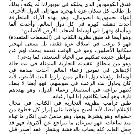
فندق الكومودور الذي يملكه في نيويورك! لم يكتف بذلك
بل طالب كل سكان غزة بالهجرة منها إلى الدول الأخرى،
انتهاء بجمهورية الصومال، وهو بهذه الآراء المتطرفة
أحدث دهشة كبيرة في كل دول العالم، وأحدث ألما
ومأساة وقهرا في أوساط أصحاب الأرض الأصليين!
وهو أيضا قد طبق نظرية الكتاب في (الصفقات المتعددة)
فهو لا يرغب في امتلاك غزة فقط، بل يسعى لتهجير
سكانها الأصليين، وهو في الوقت نفسه يبحث لهم عن
مواطن جديدة تمكنهم من الحياة السعيدة، كما يدعي!
وهو من منطلق عقيدته التجارية المتمثلة في بث حالة
الإدهاش في نفوس زعماء العالم، أحدث صدمة في
أوساط رؤساء دول العالم ممن زاروا البيت الأبيض، لأنه
كان يحاول بث الرعب في نفوسهم، فهو أيضا لا ينفك
يُظهر براعته في استصغار زعماء الدول، وهو يهددهم
تارة، وهو أيضا يكافئهم إذا لبوا رغباته.
طبق ترامب نظريته التجارية في الكتاب، في مجال
الإعلام أيضا، لأنه أصبح مواظبا على إبراز كل خطوة من
خطواته وهو ينشرها يوميا، وهو مدمنٌ على إنكار ما تبناه
منذ ساعات، فهو سرعان ما يتراجع عن أكثرها، فهو قد
جعل العالم كله يصاب بالدهشة وينتظر، فقد أصدر قبل