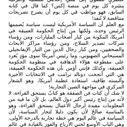
ينشره كل يوم في منصة إكس؟ كما قال في كتابه
السابق، فهو مواظب في كل يوم أن يصرح تصريحات
متناقضة لا تُنفذ!
مع العلم أن السياسة الأمريكية ليست سياسة يُصممها
الرئيس وحده، ولكنها من إنتاج الحكومة العميقة في
أمريكا، المكونة من كبار أصحاب المليارات، ومن رؤساء
شركات تصدير السلاح، ومن رؤساء مراكز الأبحاث
والصحفيين، ومن كبار رجال الدين من التيار الإيفانجيلي
المسيحاني الصهيوني، وما رئيس أمريكا سوى مؤدٍ يُغرد
على مقطوعة هؤلاء الدهاقنة في منظومة الحكومة
العميقة، وكذلك فإنني أؤمن بأن هذه الحكومة العميقة،
هي التي أنجحت دونالد ترامب في الانتخابات الأخيرة
وألبسته طاقية، استعادة عظمة أمريكا، وهو الشعار
المركزي في مواجهة الصين التجارية!
لا شك أن كتاب فن الصفقة هو كتابٌ يستحق القراءة، لا
لأنه من إنتاج رئيس أكبر دول العالم، بل لأن ما فيه من
المعلومات مفيدة لرجال الأعمال يستحق القراءة، وهو
بالمناسبة صالحٌ لأن يكون دليلا لتجار السياسة، لأن
السياسة في عالم اليوم هي خطة تجارية بالدرجة الأولى،
وهي الباب الأوسع لجني الأرباح والفوز بالقيادة في عالم