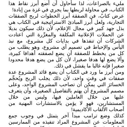
مليء بالصراعات، لذا سأحاول أن أضع أبرز نقاط هذا
الكتاب، في محاولة لربطها بما يجري في غزة من إبادة!
عرض كتابُ، فن الصفقة أبرز الخطوات لربح الصفقات
التجارية، ولعل أبرز المبادئ الاستراتيجية في الكتاب هي
بذل جهد كبير في مجال الإعلام، لأن ذلك سيكون بديلا
عن الحملات الإعلانية المكلفة والمغرِّرة التي اعتادت
الشركات أن تنفذها في بدايات كل مشروع، مع نبذ
اليأس والإحباط في تصميم أي مشروع، وهو يطلب من
كل من يخطط للصفقة أن يضع لصفقته أهدافا كبيرة،
وألا يضع لها هدفا صغيرا، لأن كل من يضع هدفا محدودا
صغيرا فإنه غالبا ما يفشل في ذلك.
ومن أبرز ما ورد في الكتاب أن يضع قائد المشروع عدة
صفقات في وقتٍ واحد، لأن ذلك يجلب الربح ويُحجِّم
الخسائرَ التي يمكن أن تصاحب المشروع الواحد، وعلى
مصمم المشروع أن يهتم بالتفاصيل الصغيرة، وأن يتعرف
عليها من خلال العاملين فيها، وليس من خلال
المستشارين، فهو لا يؤمن بالاستشارات المهنية من
أصحاب الألقاب الأكاديمية!
كذلك وضع ترامب مبدأ آخر يتمثل في وجوب جمع
المعلومات عن المشروع المراد تنفيذه من الممارسين