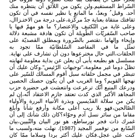
السّراط المستقيم.ولن يكون من اللاّئق أن ينتظره منك
أحد. وقبل ُ وبعدُ، ما المانع يا نظير نفسه في أن تكون
ثقافتك منتقاة بعناية جدّ مركّزة،على درجة من الاختـزاال،
وعلى غاية من التّكثيف والاعتصار؟ ما هو مهمّ فيها يا
صاحب السّفريّات الطّويلة أن تكون هادفة مشبعة دلالة
وإيحاء وإلهاما ،تقتصر بالضّرورة وبمطلق القصديّة على
تمثّل ما في المقاصد السّلطانيّة ممّا تجود به
الحلقات،التي حال مخترعوها دون أن تشارف على نهاية.
مسلسل هو بطبعه يأبى أن يعلن عن بداية معلومة لنهايته
تظلّ دوما غير معلومة،"توجيهات الرّئيس".وكان عليك أن
تتبصّر في مجمل حلقاته سبل أقوم المسالك للسّير على
نهجها القويم؟ وما الغريب في أن يكون حصنك الحصين
ودرعك المنيع أنّك ترعرعت وانتعشت في حضيرة حزب
المجاهد الأكبر الذي كدت تعتقد جازم الاعتقاد أنّه،إن لم
يكن من سلالة القدّيسين وبذرة الأنبياء البررة والأولياء
الصّالحين،فهو بلا ريب أعلى مكانة وأرفع شأنا وأبلغ
مقاما من سائر نسل آدم وحوّاء؟كان ذلك شأنك إلى أن
غمرك ذات فجر نورساطع، هو نور البيان والتّبيين،بيان
السّابع من نوفمبر المجيد (1987). نهلت منه،ولسبب ما
كنت على عجل.فكان عليك أكثر بردا وسلاما ممّا كان