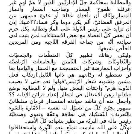
والمطالبة بمحاكمة جلّ الإداريّيين الذين لا همّ لهم غير
عرقلة طموح المسار وصاحب المسار وأنصار
المسار.وإيّاك أن تأخذك غفلة أو غفوة فتسهى عن
المرفق القضائيّ. ألم يكن دوما وكر فساد؟؟عليك إذن
أن تزايد على رئيس الدّولة على الملإ وتطالبه بكل حزم
أن يعفي كلّ القضاة مع بعض الاستثناءات لمن يثبت لدى
سيادته أنّه من جماعة الفرقة النّاجية ومن المريدين
الخلّص لشيخها.
وليكن رهانك تطهير كلّ المنظّمات والجمعيّات
والتّعاونيّات وشركات التّأمين والجامعات الرّياضيّة
وأحزاب المعارضة غير المنسجمة مع المسار واتّهامها بما
لن تستطيع له ردّا،تهم هي ذاتها الدّليل:ارتكاب فعل
مشبن وتشويه شعار الرّئيس"قولوا نعم حتى لا يصيب
الدّولة هرم" واجتثاث البعض منها. ولمَ لا المطالبة بوضع
قياداتها رهن الاعتقال في انتظار إعداد قرائن الإدانة ؟؟
وأجمل منه أن تناشد سيادته استصدار فرمان سلطانيّ
ممهور يجرّم كلّ من تسوّل له نفسه – الأمّارة بالسّوء
بالتّعريف- التّشكيك في نظافة وعفّة وتقوى وصدقيّة
رئيس ماله في البريّة من نظير بشهادة كلّ الأمم..
توكّلْ على الله مادمت تتمتّع بنعم الثّورة واستحقاقاتها