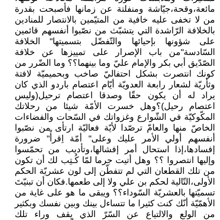
مائعة،وقحة،جيّاشة ومنفلتة عن زمانها فأصبحت بقدرة
من لا تخفى عليه خافية من المتيّمين بالانتصار للمنادين
بالخلافة الرّاشدة التي يتشبّث من نصّبوا أنفسهم قائمين
على شؤونها بإحيائها والتّفضّل بتسميتها" الخلافة
السّادسة"من باب الإصرار على تمييزها عن خلافة
الصّدّيق أبي بكر والإمام عليّ وما بينهما؟؟ وما الضّرر من
كونك انتصرت بشكل احتفاليّ صاخب وبحميميّة لافتة
وثأريّة لشعار رابعة العدويّة أيّام اعتصام باردو الذي كان
يراد له أن يكون حقّا وصدقا اعتصام ترحيل(وليس
اعتصام رحيل)؟وهل خسرت الأمّة شيئا من رحلاتك
المكّوكيّة في الشّوارع وغزواتك في السّحات والفضاءات
الخاصّ منها والعامّ ترصّدا لأيّة فعاليّة ارتأى من نصّبوا
أنفسهم أولي الأمر عليك وعلى" أمّة اِقرأْ" ضرورة
إفسادها،إذا استحال أمر إفشالها،وتأديب من تحمّسوا
وإليها انتصروا ؟؟ وهل أتيت جرما لمّا كُـتِب لك أن تكون
من تلك القطعان التي لم تتفطّن إلى لون عشريّة الحكم
الأولى،التّالية لحكم بن علي ولا إلى طعمها.فكان أن تبنيّتَ
تسميّتها بالعشريّة السّوداء؟؟ ويبقى ما هو على غاية من
الأهمّيّة أنّك كنت كثيرا ما تتساءل بينك وبين نفسك وبكثير
من الولع والالتياع عن السّرّ الذي يقف وراء تلك