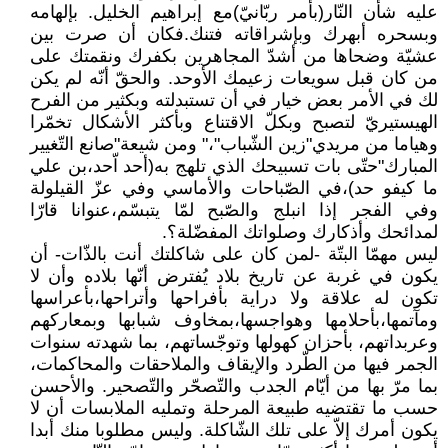
عليه شأن النّار(بأمر ربّانيّ)مع إبراهيم الخليل. بإلهامه
وبسحره أبهرك وبإشراقاته فتنك.فكان أن صرت بين
عشيّة وضحاها من أشدّ المجاهرين بكفرك ونقمتك على
من كان قبل سويعات زعيمك الأوحد. والحقّ أنّه لم يكن
لك في الأمر بعض خيار في أن تستبدلته وبكثير من الفرح
الهيستيريّ لتصبح وبكلّ الاقتناع وبأكثر الأشكال تخمّرا
وهياما من مريدي"زين الشّباب"،" ومن شيعة"صانع التّغيير
المبارك"حتّى بات تسبيحك الذي تلهج به(أحد اّحد،بن علي
ما كيفو حد)،في الصّباحات والأماسي وفي عزّ القيلولة
وفي الفجر إذا انبلج والصّبح لمّا يتبسّم،عنوانا قارّا
لمدائحك وأذكارك وصلواتك المفضّلة؟.
ليس مهمّا البتّة -لمن كان على شاكلتك أنت بالذّات- أن
يكون في غربة عن تاريخ بلاد يُفترض أنّها بلاده وأن لا
تكون له علاقة ولا دراية بأفراحها وأتراحها،بأعراسها
ومآتمها،بأحلامها وهواجسها،بمخاوف شبابها وبمعاركهم
وعربداتهم، بأحزان كهولها وتوجّساتهم، بما شهدته سنوات
الجمر فيها من الطّرد والإيقاف والملاحقات والمحاكمات،
بما مرّ بها من أيّام الجدب والتّصحّر والتّصحير. والأحسن
حسب ما تقتضيه طبيعة المرحلة وتمليه الملابسات أن لا
يكون أمرك إلاّ على تلك الشّاكلة. وليس مطلوبا منك أبدا