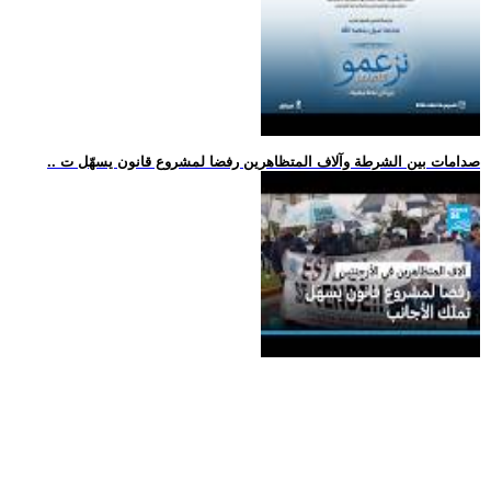
.. صدامات بين الشرطة وآلاف المتظاهرين رفضا لمشروع قانون يسهّل ت