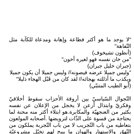
"لا يوجد ما هو أكثر فظاعة وإهانة ومدعاة للكآبة مثل
التّفاهة"
(أنطون تشيخوف)
"من خان نفسه فهو لغيره أخون"
(جبران خليل جبران)
"وليس جميلا عرضه فيصونه// وليس جميلا أن يكون جميلا
ويكذب ما أذللته بهجائه// لقد كان من قَبْل الهجاء ذليلا"
(أبو الطيب المتنبّي)
التّجوال السّياسيّ بين أروقة الأحزاب سقوط أخلاقيّ
وفكريّ وابتذال أرعن لا يخجل من الإعلان عن نفسه
بكثير من العنجهيّة والمكابرة.هو ابتلاء أكثر منه محنة لما
يحتاجة من قسوة على الذّات لترويضها .أصحابه المولعون
بتعاطيه من باب التّجريب لا من باب التّجربة يملكون من
التّهوّر والاستهتار والهوان ما يبيح لهم تخيّل مشروعيّة