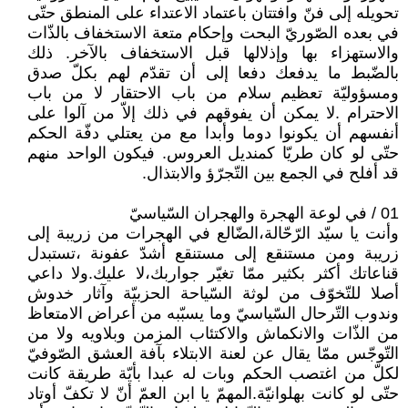
تحويله إلى فنّ وافتتان باعتماد الاعتداء على المنطق حتّى
في بعده الصّوريّ البحت وإحكام متعة الاستخفاف بالذّات
والاستهزاء بها وإذلالها قبل الاستخفاف بالآخر. ذلك
بالضّبط ما يدفعك دفعا إلى أن تقدّم لهم بكلّ صدق
ومسؤوليّة تعظيم سلام من باب الاحتقار لا من باب
الاحترام .لا يمكن أن يفوقهم في ذلك إلاّ من آلوا على
أنفسهم أن يكونوا دوما وأبدا مع من يعتلي دفّة الحكم
حتّى لو كان طريّا كمنديل العروس. فيكون الواحد منهم
قد أفلح في الجمع بين التّجرّؤ والابتذال.
01 / في لوعة الهجرة والهجران السّياسيّ
وأنت يا سيّد الرّحّالة،الضّالع في الهجرات من زريبة إلى
زريبة ومن مستنقع إلى مستنقع أشدّ عفونة ،تستبدل
قناعاتك أكثر بكثير ممّا تغيّر جواربك،لا عليك.ولا داعي
أصلا للتّخوّف من لوثة السّياحة الحزبيّة وآثار خدوش
وندوب التّرحال السّياسيّ وما يسبّبه من أعراض الامتعاظ
من الذّات والانكماش والاكتئاب المزمن وبلاويه ولا من
التّوجّس ممّا يقال عن لعنة الابتلاء بآفة العشق الصّوفيّ
لكلّ من اغتصب الحكم وبات له عبدا بأيّة طريقة كانت
حتّى لو كانت بهلوانيّة.المهمّ يا ابن العمّ أنّ لا تكفّ أوتاد