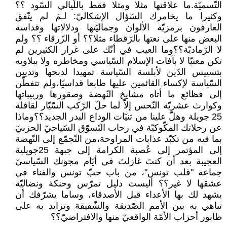
التّسميّة.ما علاقتها مثلا ومثلا فقط باللّيالي السّود ؟؟
وكثيرا ما يخامرك السّؤال الإشكاليّ: لـمَ لم يتّفق
العارفون برمزيّة الألوان وجماليّتها ودلالاتها وقداسة
البعض منها على نعتها بالرّقطاء مثلا؟؟ أو الزّرقاء ؟؟ ولم
لا الرّماديّة؟؟وما العيب في أنّك على غرار الكثيرين لم
تكن معنيّا لا بآفات الإسلام السّياسي ومخاطره ولا ببلاويه
بتسييس الدّين لأبلسة السّياسة تمهيدا لذبحها وتديين
السّياسة لإكساء القائمين عليها طابعا قداسيّا،ولم تتفطّن
إلى فظائع ما أتاه مشايخ النّهضة وصقورها وربيباتها
وكوارث عشريّة النّحس إلاّ لما حلّ الرّكب السّيّار لقافلة
25 جويلة وهلّ علينا من ثنيّات الوداع البدر الجديد؟؟وماذا
عن رحلاتك المكّوكيّة في رحاب التّسوّق السّياحيّ الحزبيّ
بما فيه من تكبّد عذابات المراوحة،من التّجمّع إلى النّهضة
إلى المؤتمر إلى عُصبة الكرامة إلى جبهة 25جويلية
العجيبة بعد أن كنتَ غازلتَ في أيّام مجونك السّياسيّ
جماعة "قلب تونس"، من باب حبّ تونس والفناء في
عشقها لا غير؟؟ أليست دليل تمرّس وحنكة ونضاليّة
يشهد لك بها الأعداء قبل الأصدقاء، وساما يشرّفك أن
تباهي به بين الأمم الصّديقة والشّقيقة وتزايد به على
طابور أحزاب الأمّة الواقعيّ منها والافتراضيّ؟؟