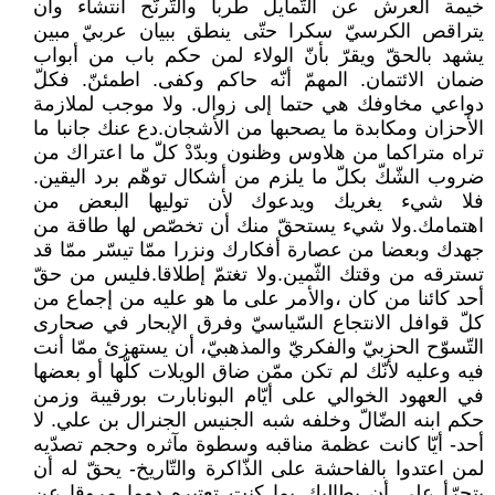
خيمة العرش عن التّمايل طربا والتّرنّح انتشاء وأن
يتراقص الكرسيّ سكرا حتّى ينطق ببيان عربيّ مبين
يشهد بالحقّ ويقرّ بأنّ الولاء لمن حكم باب من أبواب
ضمان الائتمان. المهمّ أنّه حاكم وكفى. اطمئنّ. فكلّ
دواعي مخاوفك هي حتما إلى زوال. ولا موجب لملازمة
الأحزان ومكابدة ما يصحبها من الأشجان.دع عنك جانبا ما
تراه متراكما من هلاوس وظنون وبدّدْ كلّ ما اعتراك من
ضروب الشّكّ بكلّ ما يلزم من أشكال توهّم برد اليقين.
فلا شيء يغريك ويدعوك لأن توليها البعض من
اهتمامك.ولا شيء يستحقّ منك أن تخصّص لها طاقة من
جهدك وبعضا من عصارة أفكارك ونزرا ممّا تيسّر ممّا قد
تسترقه من وقتك الثّمين.ولا تغتمّ إطلاقا.فليس من حقّ
أحد كائنا من كان ،والأمر على ما هو عليه من إجماع من
كلّ قوافل الانتجاع السّياسيّ وفرق الإبحار في صحارى
التّسوّح الحزبيّ والفكريّ والمذهبيّ، أن يستهزئ ممّا أنت
فيه وعليه لأنّك لم تكن ممّن ضاق الويلات كلّها أو بعضها
في العهود الخوالي على أيّام البونابارت بورقيبة وزمن
حكم ابنه الضّالّ وخلفه شبه الجنيس الجنرال بن علي. لا
أحد- أيّا كانت عظمة مناقبه وسطوة مآثره وحجم تصدّيه
لمن اعتدوا بالفاحشة على الذّاكرة والتّاريخ- يحقّ له أن
يتجرّأ على أن يطالبك بما كنت تعتبره دوما مروقا عن