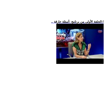
.. الحلقة الأولى من برنامج -أسئلة حارقة-!