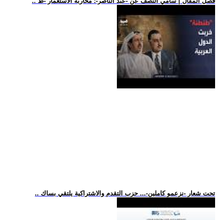
.. فصل المقال | سامي النصف عن -عبد الناصر-: محاربة الاستعمار -ط
.. تحت شعار -نزعمو كاملين-... حزب التقدم والاشتراكية يلتقي بساك