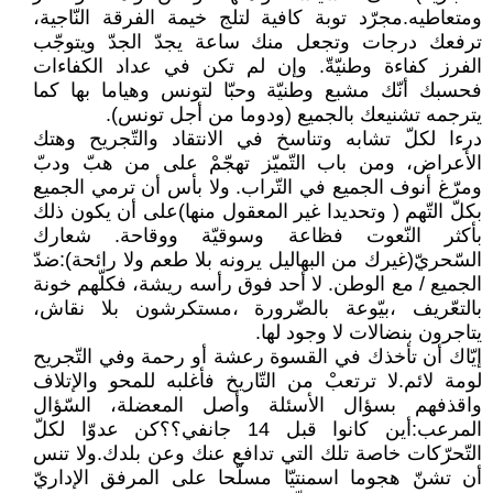
ومتعاطيه.مجرّد توبة كافية لتلج خيمة الفرقة النّاجية،
ترفعك درجات وتجعل منك ساعة يجدّ الجدّ ويتوجّب
الفرز كفاءة وطنيّةّ. وإن لم تكن في عداد الكفاءات
فحسبك أنّك مشبع وطنيّة وحبّا لتونس وهياما بها كما
يترجمه تشنيعك بالجميع (ودوما من أجل تونس).
درءا لكلّ تشابه وتناسخ في الانتقاد والتّجريح وهتك
الأعراض، ومن باب التّميّز تهجّمْ على من هبّ ودبّ
ومرّغ أنوف الجميع في التّراب. ولا بأس أن ترمي الجميع
بكلّ التّهم ( وتحديدا غير المعقول منها)على أن يكون ذلك
بأكثر النّعوت فظاعة وسوقيّة ووقاحة. شعارك
السّحريّ(غيرك من البهاليل يرونه بلا طعم ولا رائحة):ضدّ
الجميع / مع الوطن. لا أحد فوق رأسه ريشة، فكلّهم خونة
بالتعّريف ،بيّوعة بالضّرورة ،مستكرشون بلا نقاش،
يتاجرون بنضالات لا وجود لها.
إيّاك أن تأخذك في القسوة رعشة أو رحمة وفي التّجريح
لومة لائم.لا ترتعبْ من التّاريخ فأغلبه للمحو والإتلاف
واقذفهم بسؤال الأسئلة وأصل المعضلة، السّؤال
المرعب:أين كانوا قبل 14 جانفي؟؟كن عدوّا لكلّ
التّحرّكات خاصة تلك التي تدافع عنك وعن بلدك.ولا تنس
أن تشنّ هجوما اسمنتيّا مسلّحا على المرفق الإداريّ