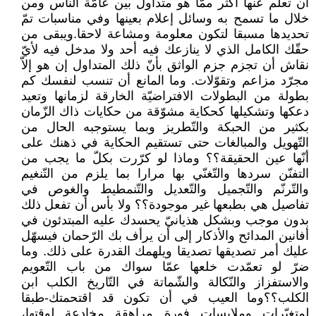
أن تعلم عنها أكثر ممّا هو متداول بين عامّة النّاس ومن
خلال ما تسمح به وسائل إعلام بعينها وفي مناسبات تمّ
تحديدها مسبقا لتكون معلومة ومشاعة لاحقا.ويبقى من
حقّك الكامل الذي لا ينازعك فيه أحد ولا مدخل فيه لأيّ
نقاش أن تجزم جزم الواثق بأنّ ذلك المتداول إن هو إلاّ
مجرّد مزاعم وتقوّلات. وما المانع أن تنسب لنفسك كم
بطولة من البطولات الافتراضيّة الخارقة لزمانها وتعيد
دعكها وتشكيلها كحكاية مشوّقة من حكايات ذاك الزّمان
بكثير من الحبكة والتّطريز وبما يستوجبه الحال من
التّهويل والمبالغات حتى تستقيم الحكاية في ذهنك على
أنّها عين الحقيقة؟؟ وماذا لو كرّرت بكلّ ما يجب من
التفنّن سردها والتّغنّي بها مرارا بما يلزم من التّنغيم
والتّرنّم والتّجميل والتّعديل والتّنمطيط والغوص في
تفاصيل هي بطبعها غير موجودة؟؟ ولا بأس أن تفعل ذلك
بدون موجب وبشكل هذيانيّ يحسدك عليه المبتدئون في
أفانين المدائح والأذكار إلى أن يرأف بك الرّحمان فيسهّل
عليك أمر تصديقها تصديقا ويلهمك القدرة على ذلك. وما
ضرّ لو تعمّدت خلعها عمّا سواك من باب التّعويم
والاستفزاز والنّكالة والشّماتة في التّاريخ الكلب ابن
الكلب؟؟وما العيب في أن تكون قد اقتحمتك-طبقا
لمتغيّرات وملابسات فورة مراهقة مخادعة لوقتها،