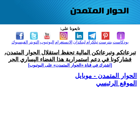
تابعونا على:
بودكاست
بنترست
تيلكرام
لينكدإن
الانستغرام
اليوتيوب
التويتر
الفيسبوك
تبرعاتكم وتبرعاتكن المالية تحفظ استقلال الحوار المتمدن،
فشاركونا في دعم استمرارية هذا الفضاء اليساري الحر
[اشترك في قناة ‫«الحوار المتمدن» على اليوتيوب]
الحوار المتمدن - موبايل
الموقع الرئيسي