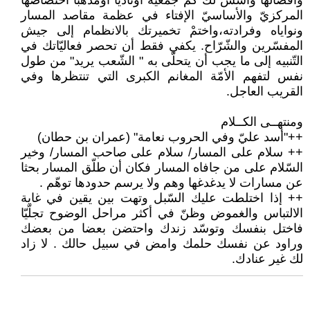
وأفضالها وأسّسْ لك كم جمعيّة أوناديا أومذهبا اختصاصها
المركزيّ والأساسيّ الإفتاء في عظمة مقاصد المسار
ونواياه وفرادته،واختمْ تخميرتك بالانظمام إلى جيش
المفسّرين والشّرّاح. يكفي فقط أن تحصر فعاليّاتك في
التّنبيه إلى ما يجب أن يتحلّى به " الشّعب يريد" من طول
نفس لتفهم الأمّة المغانم الكبرى التي تنتظرها وفي
القريب العاجل.
ومنتهــى الكــلام
++"أسد عليّ وفي الحروب نعامة" (عمران بن حطان)
++ سلام على المسار/ سلام على صاحب المسار/ وخير
السّلام على من جافاه المسار فكان أن طلّق المسار بحثا
عن مسارات لا يدغدغها وهم ولا يرسم حدودها توهّم .
++ إذا اختلطت عليك السّبل وتهت بين يقين في غاية
الالتباس والغموض وظنّ في أكثر مراحل الوضوح تجلّيّا
فاختل بنفسك وتوسّد زندك واحتضن بعضا من بعضك
وراود عن نفسك حلمك وامض في سبيل حالك . لا زاد
لك غير عنادك.