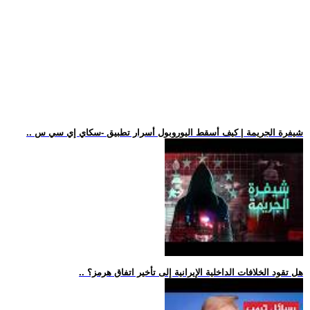
.. شيفرة الجريمة | كيف أسقط اليوروبول أسرار تطبيق -سكاي إي سي س
.. هل تقود الخلافات الداخلية الإيرانية إلى تأخير اتفاق هرمز؟