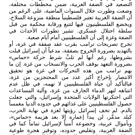
التصعيد في الضفة الغربية، ضمن مخططات مختلفة،
وضعت وطورت خلال السنوات الماضية، على الرغم من
أن الضفة الغربية تعتبر فلسطينياً منطقة منزوعة السلاح،
ويخضع الفلسطينيون فيها لتتبع ورقابة محكمة من قبل
سلطة احتلال عسكري. تشير تطورات الأحداث في
الضفة وغزة إلى أن الفلسطينيين أمام أيام صعبة.
تخرج تصريحات ترامب بقرب عقد صفقة في غزة، أو
بالتهديد بضرورة الخروج بصفقة، مدعياً أن إسرائيل قبلت
بشروطها، رغم أنها لم تلبِّ شرط حركة «حماس»
بضرورة التعهد بوقف الحرب والانسحاب من غزة. إن ما
يهم ترامب من هذه التحركات في غزة هو تحقيق
الانتصار بإخراج أكبر عدد من المحتجزين من غزة،
فبالتأكيد أن حياة الفلسطينيين لا تهمه، في ظل عدم
انتباهه لنهر الدماء الجارف من غزة، وآلية المساعدات
التي احتكرتها الولايات المتحدة وإسرائيل، والتي جعلت
حصول الفلسطينيين على غذائهم في حدوده الدنيا مغمساً
بالدم. لم تخف إسرائيل رؤيتها لغزة في نهاية الحرب،
كبلد مدمَّر، لن يبدأ إعماره إلا بعد هزيمة «حماس»،
وبأموال عربية، وخضوعه أمنياً لإسرائيل تماماً كما في
الضفة الغربية، وتقليص حدوده، وتوفير هجرة طوعية