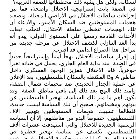
لسكانه. ولكن هل يشبه ذلك مخططاتها للضفة الغربية؟
في الضفة باتت إستراتيجية الاحتلال واضحة، فما بين
إجراءات سلطات الاحتلال في الأراضي المحتلة، وتصعيد
هجمات المستوطنين ضد السكان الآمنين، والادعاء أن
تلك الهجمات تتخطى سلطة الاحتلال، لتجنّب تبعات
الأحداث القادمة رسمياً على المستوى الدولي، يبدو أنه
بدأ العد التنازلي لكشف الاحتلال عن مرحلة جديدة من
مراحل هذا الصراع الدامي قد اقترب.
إن إقرار سلطات الاحتلال نهجاً أمنياً وإستراتيجياً جديداً
في الضفة، منذ بداية العام الجاري، يحمل في طياته تغيراً
جوهرياً. قام الاحتلال بتعزيز الوجود العسكري داخل
مناطق A وB المكتظة بالسكان الفلسطينيين، بعد الإعلان
عن عملية الجدار الحديدي ضد مخيمات شمال الضفة،
وامتد ذلك النهج بعد ذلك إلى باقي مناطق الضفة. وقد
يكون أهم ما ميز تلك السياسة، تهجير الفلسطينيين عن
بيوتهم ومخيماتهم، صحيح أن تلك السياسة ليست جديدة،
فلطالما تسببت هجمات المستوطنين بتهجير آلاف
الفلسطينيين، خصوصاً البدو من مناطقهم، إلا أن السياسة
الرسمية الجديدة للاحتلال والتي استهدفت عشرات آلاف
الفلسطينيين، تكشف عن سياسة تهجير خطيرة في
الضفة الغربية. كما اعتمدت حكومة الاحتلال فرض قيود