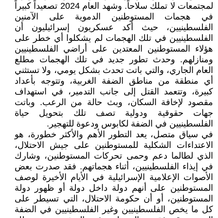
لمجتمعات لا تملك سلاحاً. وشهد العام 2024 تصعيداً كبيراً
في هجمات المستوطنين الدموية على الآمنين
الفلسطينيين، حيث أكد عسكريون إسرائيليون أن
الفلسطينيين في تلك الهجمات لم يشكلوا أي خطر على
هؤلاء المستوطنين المعتدين على أراضي الفلسطينيين
ومنازلهم. وحدث تطور جديد في تلك الهجمات مطلع
العام الجاري، والتي باتت تحدث بشكل يومي، ولا تستثني
أي منطقة من مناطق الضفة الغربية، وتتوجه بأعداد
كبيرة، وتتعمد القتل إلى جانب التدمير، في استهداف
مقصود لإخافة السكان، وبث حالة من الرعب. وباتت
جهات حقوقية ودولية تصف تلك بتحويل حياة
الفلسطينيين في الضفة لكابوس ودعوة للتهجير.
في سياق متصل، يعد التطور الأهم والأكثر خطورة، هو
الاعتداءات الشكلية للمستوطنين على جيش الاحتلال،
الذي لطالما دعم وحمى تحركات المستوطنين، وشارك
في إيذاء الفلسطينيين، أثناء هجماتهم. فقد صدرت بعض
الأصوات الإعلامية الإسرائيلية في الأيام الأخيرة لوصف
المستوطنين على أنهم دولة داخل دولة أو ظهور دولة
المستوطنين، أو أن حكومة الاحتلال، التي تسيطر على
كل ما يخص الفلسطينيين وغير الفلسطينيين في الضفة