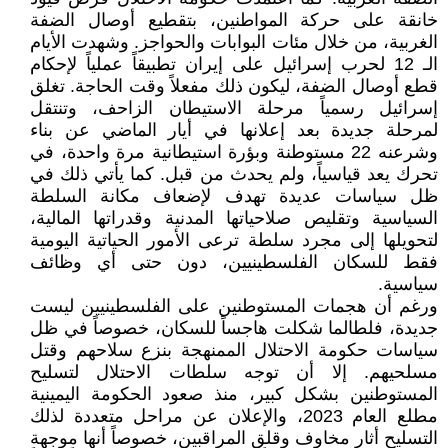
خانقة على حركة المواطنين، بتقطيع أوصال الضفة
الغربية، من خلال مئات البوابات والحواجز. وشهدت الأيام
الـ 12 لحرب إسرائيل على إيران تطبيقاً عملياً لإحكام
قطع أوصال الضفة، ليكون ذلك مفعلاً وقت الحاجة. تغلق
إسرائيل رسمياً مرحلة الاستيطان الزاحف، وتنتقل
لمرحلة جديدة بعد إعلانها في أيار الماضي عن بناء
وشرعنه 22 مستوطنة وبؤرة استيطانية مرة واحدة، في
تحرك يعد قياسياً، ولم يحدث من قبل. كما يأتي ذلك في
ظل سياسات عديدة تهدف لإضعاف مكانة السلطة
السياسية وتقليص صلاحياتها المدنية وقدراتها المالية،
لتحويلها إلى مجرد سلطة ترعى الأمور الحياتية اليومية
فقط للسكان الفلسطينيين، دون حتى أي وظائف
سياسية.
ورغم أن هجمات المستوطنين على الفلسطينيين ليست
جديدة، فلطالما شكلت هاجساً للسكان، خصوصاً في ظل
سياسات حكومة الاحتلال الممنهجة بنزع سلاحهم وقتل
مسلحيهم. إلا أن توجه سلطات الاحتلال لتسليح
المستوطنين بشكل كبير، منذ صعود الحكومة اليمينية
مطلع العام 2023، والإعلان عن مراحل متعددة لذلك
التسليح أثار مخاوف وقلق المراقبين، خصوصاً أنها موجهة