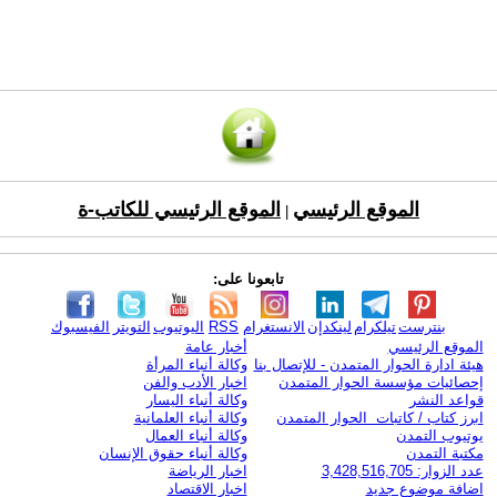
الموقع الرئيسي
الموقع الرئيسي للكاتب-ة
|
تابعونا على:
بنترست
تيلكرام
لينكدإن
الانستغرام
RSS
اليوتيوب
التويتر
الفيسبوك
الموقع الرئيسي
أخبار عامة
هيئة ادارة الحوار المتمدن - للإتصال بنا
وكالة أنباء المرأة
إحصائيات مؤسسة الحوار المتمدن
اخبار الأدب والفن
قواعد النشر
وكالة أنباء اليسار
ابرز كتاب / كاتبات الحوار المتمدن
وكالة أنباء العلمانية
يوتيوب التمدن
وكالة أنباء العمال
مكتبة التمدن
وكالة أنباء حقوق الإنسان
عدد الزوار: 3,428,516,705
اخبار الرياضة
اضافة موضوع جديد
اخبار الاقتصاد