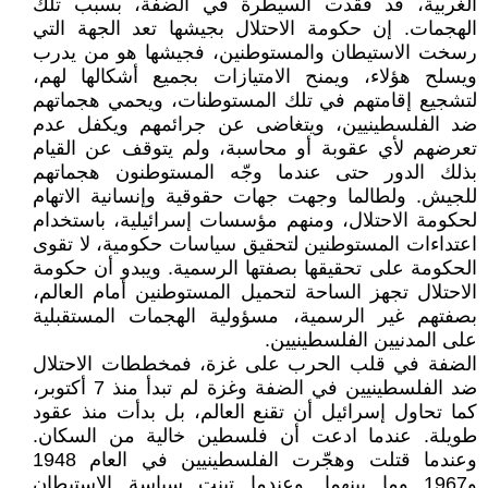
الغربية، قد فقدت السيطرة في الضفة، بسبب تلك
الهجمات. إن حكومة الاحتلال بجيشها تعد الجهة التي
رسخت الاستيطان والمستوطنين، فجيشها هو من يدرب
ويسلح هؤلاء، ويمنح الامتيازات بجميع أشكالها لهم،
لتشجيع إقامتهم في تلك المستوطنات، ويحمي هجماتهم
ضد الفلسطينيين، ويتغاضى عن جرائمهم ويكفل عدم
تعرضهم لأي عقوبة أو محاسبة، ولم يتوقف عن القيام
بذلك الدور حتى عندما وجّه المستوطنون هجماتهم
للجيش. ولطالما وجهت جهات حقوقية وإنسانية الاتهام
لحكومة الاحتلال، ومنهم مؤسسات إسرائيلية، باستخدام
اعتداءات المستوطنين لتحقيق سياسات حكومية، لا تقوى
الحكومة على تحقيقها بصفتها الرسمية. ويبدو أن حكومة
الاحتلال تجهز الساحة لتحميل المستوطنين أمام العالم،
بصفتهم غير الرسمية، مسؤولية الهجمات المستقبلية
على المدنيين الفلسطينيين.
الضفة في قلب الحرب على غزة، فمخططات الاحتلال
ضد الفلسطينيين في الضفة وغزة لم تبدأ منذ 7 أكتوبر،
كما تحاول إسرائيل أن تقنع العالم، بل بدأت منذ عقود
طويلة. عندما ادعت أن فلسطين خالية من السكان.
وعندما قتلت وهجّرت الفلسطينيين في العام 1948
و1967 وما بينهما. وعندما تبنت سياسة الاستيطان