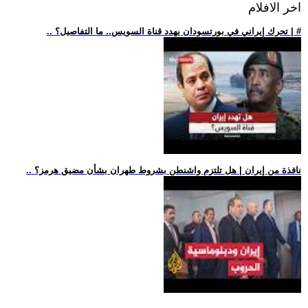
اخر الافلام
.. تحرك إيراني في بورتسودان يهدد قناة السويس.. ما التفاصيل؟ | #
.. نافذة من إيران | هل تلتزم واشنطن بشروط طهران بشأن مضيق هرمز؟