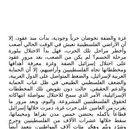
غزة والضفة تخوضان حرباً وجودية، بدأت منذ عقود، إلا
أن الأراضي الفلسطينية تعيش في الوقت الحالي أصعب
وأخطر مراحل تلك الحرب، فهل بدأ الاحتلال ببلورة
مرحلة الحسم؟ لم يكن من الصعب، بعد مرور عقود
على احتلال إسرائيل الضفة وغزة معرفة أهدافها
ومخططاتها تجاه الفلسطينيين وأراضيهم، إلا أن الحماية
الغربية لإسرائيل، والضغط المتواصل على الدول العربية،
والضعف الفلسطيني الطبيعي في ظل غياب الحماية
والدعم الحقيقي، حالت دون تقويض تلك المخططات
الإسرائيلية، الأمر الذي سمح للاحتلال بمواصلة انتهاكاته
لحقوق الفلسطينيين المشروعة. واليوم، وبعد مرور ما
يقرب من العامين على حرب غزة، دمرت خلالها إسرائيل
قطاعاً بأكمله يحتضن خمس مدن بقراها ومخيماتها،
سقط خلالها عشرات الآلاف من الفلسطينيين وجرح
وشرّد ويتّم وهجّر مئات آلاف المواطنين، يتعمد أيضاً