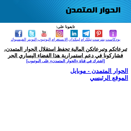
تابعونا على:
بودكاست
بنترست
تيلكرام
لينكدإن
الانستغرام
اليوتيوب
التويتر
الفيسبوك
تبرعاتكم وتبرعاتكن المالية تحفظ استقلال الحوار المتمدن،
فشاركونا في دعم استمرارية هذا الفضاء اليساري الحر
[اشترك في قناة ‫«الحوار المتمدن» على اليوتيوب]
الحوار المتمدن - موبايل
الموقع الرئيسي