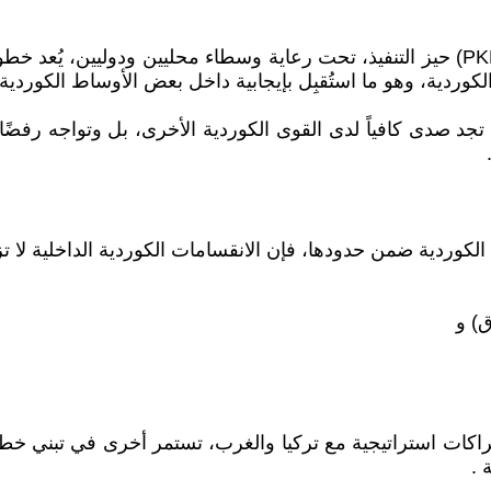
دخول اتفاقية التهدئة بين تركيا وحزب العمال الكوردستاني (PKK) حيز التنفيذ، تحت رعاية 
وردية، وهو ما استُقبِل بإيجابية داخل بعض الأوساط الكوردية.
 تجد صدى كافياً لدى القوى الكوردية الأخرى، بل وتواجه رفضًا 
 الكوردية ضمن حدودها، فإن الانقسامات الكوردية الداخلية لا ت
) و
كات استراتيجية مع تركيا والغرب، تستمر أخرى في تبني خطاب 
 .