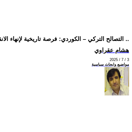
-التصالح التركي – الكوردي: فرصة تاريخية لإنهاء الانقسام الكوردي الداخلي- دعوة لوقف النار بين الكورد أولا ..
هشام عقراوي
2025 / 7 / 3
مواضيع وابحاث سياسية