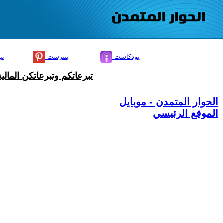
بودكاست
بنترست
تي
تبرعاتكم وتبرعاتكن المال
الحوار المتمدن - موبايل
الموقع الرئيسي