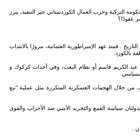
مة التركية وحزب العمال الكوردستاني حيز التنفيذ، يبرز
 عقودًا؟
اريخ . فمنذ عهد الإمبراطورية العثمانية، مرورًا بالانتداب
قة بالكورد.
د عبد الكريم قاسم أو نظام البعث، وفي أحداث كركوك و
في تحديد طبيعة العلاقة بين الإدارة الذاتية الكوردية (PYD) والنظام السوري، من خلال الهجمات العسكرية المتكررة مثل عملية "نبع
الدولتان سياسة القمع والتجريد الأمني ضد الأحزاب والقوى
ن .