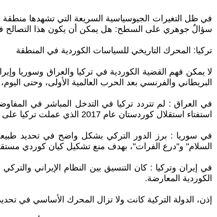
في ظل التغيرات الجيوسياسية السريعة التي تشهدها منطقة كور
سؤالٌ جوهري على السطح: هل يمكن أن يكون هذا التصالح فر
تركيا: المحرك التاريخي للسياسات الكوردية في المنطقة
لا يمكن فهم القضية الكوردية في تركيا والعراق وسوريا وإيران د
البريطاني والفرنسي بعد الحرب العالمية الأولى، وحتى اليوم، كا
في العراق : لم تتردد تركيا في التدخل المباشر في المفاو
استفتاء استقلال كوردستان عام 2017 الذي عملت تركيا على عزله دبلوماسيًا واقتصاديًا، ودعمت بغداد في الرد العسكري والسياسي.
السلام" و"درع الفرات"، بهدف منع تشكيل كيان كوردي مستقل 
في إيران وتركيا : كان التنسيق بين النظام الإيراني والتركي
الكوردية المعارضة.
إذن، الدولة التركية كانت ولا تزال المحرك الأساسي في تحد