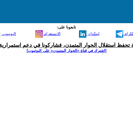
تابعونا على:
لكرام
لينكدإن
الانستغرام
اليوتيوب
ية تحفظ استقلال الحوار المتمدن، فشاركونا في دعم استمرارية 
[اشترك في قناة ‫«الحوار المتمدن» على اليوتيوب]