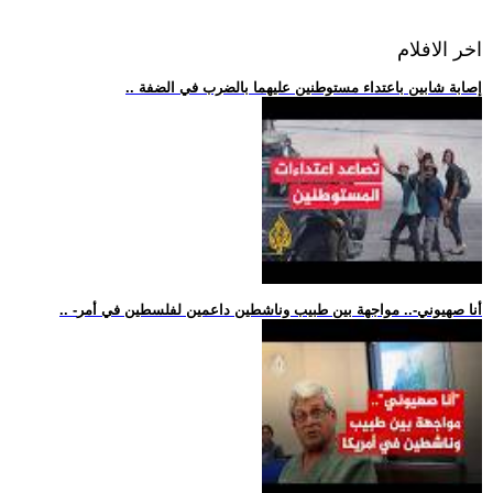
اخر الافلام
.. إصابة شابين باعتداء مستوطنين عليهما بالضرب في الضفة
.. -أنا صهيوني-.. مواجهة بين طبيب وناشطين داعمين لفلسطين في أمر