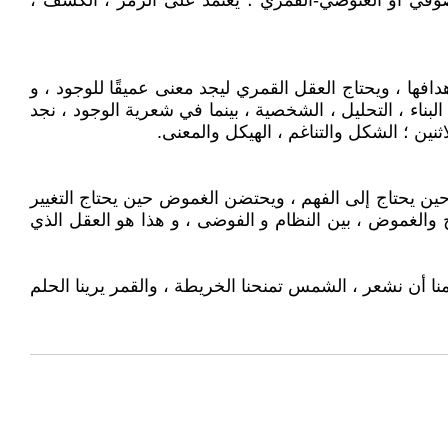
صوفي أو الغنوصي-القمري ؛ يعتمد على الرمز ، الكشف ،
دافها ، ويحتاج العقل القمري ليجد معنى عميقًا للوجود ، و
لبناء ، التحليل ، الشخصية ، بينما في شعرية الوجود ، نجد
اثنين ؛ الشكل والتناغم ، الهيكل والمعنى.
ين يحتاج إلى الفهم ، ويحتضن الغموض حين يحتاج التغيير
ح والغموض ، بين النظام و الفوضى ، و هذا هو العقل الذي
ا أن نشعر ، الشمس تمنحنا الخريطة ، والقمر يرينا الحلم