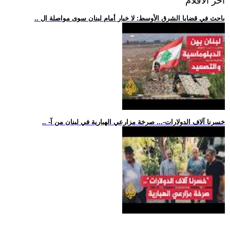
اخر الافلام
.. باحث في قضايا الشرق الأوسط: لا خيار أمام لبنان سوى مواصلة ال
.. -خسرنا آلاف الدولارات-... صرخة مزارعي الهبارية في لبنان من آ