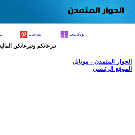
بودكاست
بنترست
تي
تبرعاتكم وتبرعاتكن المال
الحوار المتمدن - موبايل
الموقع الرئيسي