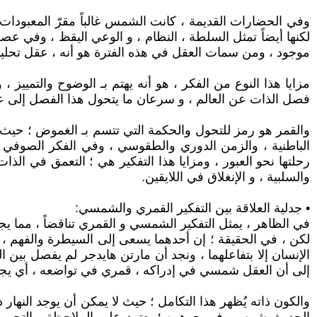
وفي الحضارات القديمة ، كانت الشمس غالباً مقرّ المعبودات
لكنها أيضاً تمثل السلطة ، النظام ، و الوعي اليقظ ، وفي عصر 
موجود ، ومن سمات العقل في هذه الفترة هو أنه ، عقل تحلي
مزايا هذا النوع من الفكر ، هو أنه يهتم بـ الوضوح والتمييز ، 
فصل الذات عن العالم ، و سرعان ما يتحول هذا الفصل إلى عز
والقمر هو رمز للتحول والحكمة التي تتسم بـ الغموض ؛ حيث الق
الباطنية ، والزمن الدوري والطقوسي ، وفي الفكر الصوفي نج
رحلتها نحو العبور ، ومزايا هذا التفكير هي ؛ التعمق في الذات
والسلبية ، و الإنغلاق في اللايقين.
• جدلية العلاقة بين التفكير القمري والشمسي:
في الظاهر ، يمثل التفكير الشمسي و القمري تناقضاً ، مما يجع
لكن ، في الحقيقة ؛ إن أحدهما يسعى إلى السيطرة والفهم ، وال
الإنسان إلا بتفاعلهما ، ونجد أن مارتن هايدجر لم يفصل بين ال
إلى أن العقل شمسي في إدراكه ، قمري في تواضعه ، أي يجمع 
والكون ذاته يُظهر هذا التكامل ؛ حيث لا يمكن أن يوجد النهار