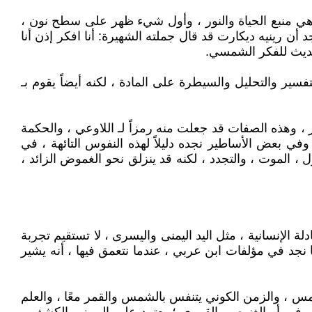
وهي منبع الحياة والنور ، وأول شيء ظهر على سطح نون ،
 أن رينيه ديكارت قد قال جملته الشهيرة: أنا افكر إذن أنا
حديث للفكر الشمسي.
التفسير والتحليل والسيطرة على المادة ، لكنه أيضاً يقوم بـ
ر ، وهذه الصفات قد جعلت منه رمزاً لـ اللاوعي ، والحكمة
ي بعض الأساطير نجده دليلاً لهذه النفوس التائهة ، في
ل ، الموت ، والتجدد ، لكنه قد ينزلق نحو الغموض الزائد ،
 الإنسانية ، مثل اليد اليمنى واليسرى ، لا تستقيم تجربة
نما نجد في مؤلفات ابن عربي ، عندما نتعمق فيها ، أنه يشير
لشمس ، والزمن الكوني يتنفس بالشمس والقمر معًا ، والعلم