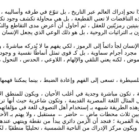
 نحو إدراك العالم عبر التاريخ ، بل تنوّع في طرقه وأساليبه 
ذه التناقضات لا تعني القطيعة ، بل هي محاولة تكشف وجود تكام
تين رمزيّتين للعقل ، ثم أحاول أن أعرض مدى التقاطع والتك
ـ التراثيات الروحية ، بل هو ذلك الوعي الذي يجعل الإنسان منتم
الإنسان لجأ دائماً إلى الرموز ، لكي يفهم ما لا يُدركه مباش
ما مجرد أجرام سماوية ، بل كـ قوى تمثل أنماطًا نفسية و وجو
ي الغموض ، لكنه يعني التلقي والإلهام ، اللاوعي ، الحدس ، الت
للسيطرة ، تسعى إلى الفهم وإعادة الضبط ، بينما يمكننا فهمها 
 تكون مباشرة وجدية في أغلب الأحيان ، ويكون للمنطق الأر
المثال اللغة المصرية القديمة ، وتكون شاعرية حيث أنها ترت
، وهذه الطريقة شبيهه بـ إستخدام أهل التصوف للغة في مؤلفاتهم
ين ثلاث محطات ماضٍ ← حاضر ← مستقبل ، ولا يهتم بـ الأحدا
ية القمرية ؛ فنجد أن الزمن دائري يبدأ من نقطة وينتهي عنده
ويكون مركز الإدراك من الناحية الشمسية ، تحليليًا منطقيًا ، لكن