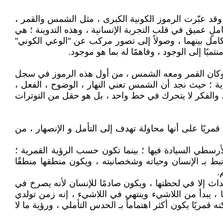
، وقد عبّرت الرموز الكونية الكبرى ، مثل الشمس والقمر ،
لٍ عميق في قلب التجربة الإنسانية ، وهذه التدوينة ؛ هي
امل بينهما ، وصولاً إلى تصور مركب عن "الوعي الكوني"
يًا إلى الوجود ، وفاهمًا له بما هو موجود.
رةً ، وكان القمر ومعه الشمس ، من أول هذه الرموز في سجل
دية ؛ حيث نجد أن الشمس تعني النهار ، الوضوح ، الفعل ،
حول ، والفكر لا يتحرك في خط واحد ، بل هو حقل من التوترات
قمريًا على أنها محاولة تهدف إلى التأمل و الإنصهار ، من
سطي السيادة فيها ؛ بينما تكون حسب الرؤية القمرية ؛
بط بـ الإنسان وحياته وشخصانيته ، ويكون منطقها منطقًا
.
ث إلا في لحظتها ، ويكون صادمًا للإنسان لأنه يصرخ في
ا ، يبدأ من اللاشيء وينتهي في اللاشيء ، إنه زمن تولدي
ه قمريًا يكون أكثر اهتماماً بـ الحدس التأملي ، ورؤية ما لا