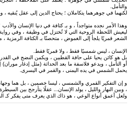
الحديث شمسي في جوهره ؛ يعتمد على الملاحظة ، التجريب ، 
والتأمل.
لكنهما في جوهرهما يتكاملان ؛ يحتاج الدين إلى عقل يُنقيه ، و
وهذا الأمر نجده متواجداً ، و بـ كثافة في دنيا الإنسان والأد
ليعيش اللحظة الروحية التي لا تُختزل في وظيفة ، وفي رواية ا
الشعر قمريًا يلجأ إلى الغموض ، متحصنًا بـ الكثافة الرمزية ، مت
الإنسان ، ليس شمسيًا فقط ، ولا قمريًا فقط.
بل هو كائن يحيا على حافة القطبين ، ويكمن النضج في القدرة
أو التأمل ، ويدعو فلاسفة ما بعد الحداثة (مثل إدغار موران
يحمل الشمس في يده اليمنى ، والقمر في اليسرى.
و إن التفكير القمري والشمسي ، ليسا خصمين ، بل هما وجهان ل
، وبين النهار والليل ، يولد الإنسان... عقلًا يتأرجح بين السيط
ولعل أعمق أنواع الوعي ، هو ذاك الذي يعرف متى يفكر كـ ا