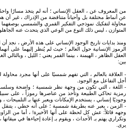
من المعروف عن ، العقل الإنساني ؛ أنه لم يتخذ مسارًا واحدًا
عن أنماط مختلفة بل وأحياناً متناقضة من الإدراك ، غير أن ه
محاولة لتفكيك نموذجي التفكير القمري والشمسي بوصفهما بني
المتوازن ، ليس ذلك النوع من الوعي الذي يتحدث عنه الجاهلون ب
ومنذ بدايات تاريخ الوجود الإنساني على هذه الأرض ، نجد أن 
الرموز الإنسانية حول العالم ؛ حيث لم يُنظر إليهما على أنه
العقل الظاهر ، الهيمنة ، بينما القمر يعني ؛ الليل ، وبالتال
بين:
- العلاقة بالعالم ، التي تفهم شمسيًا على أنها مجرد محاولة 
أجل التفاعل مع الوجود.
- اللغة ، التي تكون من وجهة نظر شمسية ؛ واضحة وسلسة ،
رمزية تحاكي الطبيعة وتأخذ من عناصرها رموزاً ، على سبيل 
وجوديًا إنساني ، يستخدم الإمكانات ويعبر عنها بـ التلميحات 
- الزمن ، يعبر عنه بطريقة شمسية ؛ على أنه خطي ، يتنقل ب
وجهه قائلاً: عش كل لحظة على أنها الأخيرة! ، أما من الزاو
وتكراري يهتم بـ الأحداث ، ويقوم بـ إعادة إحياءها في ميقاتها ، 
يرى.