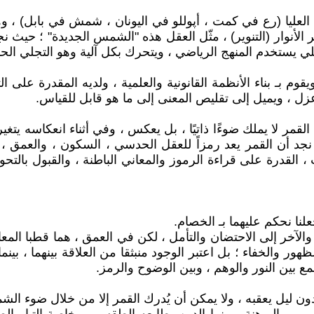
 العليا (رع في كمت ، أپوللو في اليونان ، شمش في بابل) ، 
الأنوار (التنوير) ، مثّل العقل هذه "الشمس الجديدة" ؛ حيث نجد
لي يستخدم المنهج الرياضي ، ويتحرك بكل آلية وهو التجلي ال
ويقوم بـ بناء الأنظمة القانونية والعلمية ، ولديه المقدرة على 
ل ، ويميل إلى تقليص المعنى إلى ما هو قابل للقياس.
مر لا يملك ضوءًا ذاتيًا ، بل يعكس ، وفي أثناء انعكاسه يتغي
د أن القمر يعد رمزاً للعقل الحدسي ، السكون ، والعمق ، وف
 ، القدرة على قراءة الرموز والمعاني الباطنة ، والقبول بالتحو
لنا نحكم عليهما بـ الخصام.
آخر إلى الاحتضان والتأمل ، لكن في العمق ، هما قطبا المعادلة
ظهور والخفاء ؛ بل اعتبر الوجود منبثقا من العلاقة بينهما ، بي
بين النور والوهم ، وبين الوضوح والرمز.
 دون ليل يعقبه ، ولا يمكن أن يُدرك القمر إلا من خلال ضوء ا