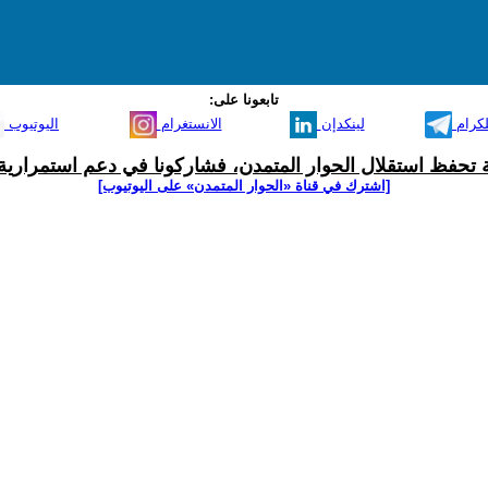
تابعونا على:
لكرام
لينكدإن
الانستغرام
اليوتيوب
ية تحفظ استقلال الحوار المتمدن، فشاركونا في دعم استمرارية 
[اشترك في قناة ‫«الحوار المتمدن» على اليوتيوب]