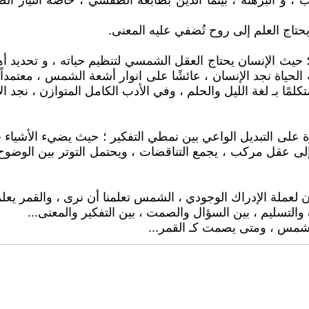
و البرهنة ، بينما الدين بطابعه الطقسي ، خاصة التيار ال
يحتاج العلم إلى روح تُضفي عليه المعنى.
ب ؛ حيث الإنسان يحتاج العقل الشمسي لتنظيم حياته ، و تحديد أه
لحياة نجد الإنسان ، عائشًا على انوار أشعة الشمس ، معتمداً ا
كلمًا بـ لغة الليل والحلم ، وفي الأدب الكامل المتوازن ، نجد ال
 على التبديل الواعي بين نمطي التفكير ؛ حيث يضيء الأشياء ح
) إلى عقل مركب ، يجمع التناقضات ، ويحتمل التوتر بين الوضو
عملة الإدراك الوجودي ، الشمس تعلمنا أن نرى ، والقمر يعلمن
رة والتسليم ، بين السؤال والصمت ، بين التفكير والمعنى...
لشمس ، ومتى يصمت كـ القمر...