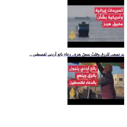
.. يد تسعى للرزق وقلبٌ ينبضُ بغزة.. دعاء بائع أردني لفسطين