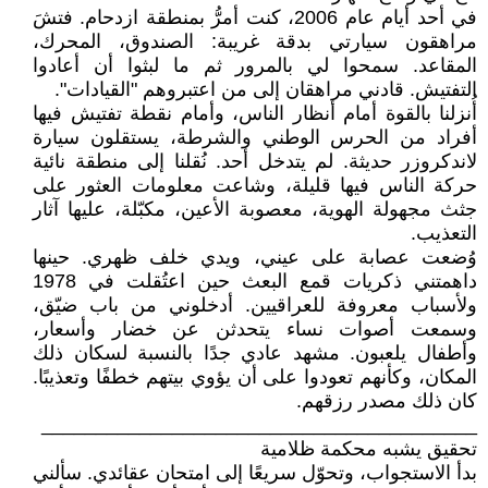
في أحد أيام عام 2006، كنت أمرُّ بمنطقة ازدحام. فتشَ
مراهقون سيارتي بدقة غريبة: الصندوق، المحرك،
المقاعد. سمحوا لي بالمرور ثم ما لبثوا أن أعادوا
التفتيش. قادني مراهقان إلى من اعتبروهم "القيادات".
أُنزلنا بالقوة أمام أنظار الناس، وأمام نقطة تفتيش فيها
أفراد من الحرس الوطني والشرطة، يستقلون سيارة
لاندكروزر حديثة. لم يتدخل أحد. نُقلنا إلى منطقة نائية
حركة الناس فيها قليلة، وشاعت معلومات العثور على
جثث مجهولة الهوية، معصوبة الأعين، مكبّلة، عليها آثار
التعذيب.
وُضعت عصابة على عيني، ويدي خلف ظهري. حينها
داهمتني ذكريات قمع البعث حين اعتُقلت في 1978
ولأسباب معروفة للعراقيين. أدخلوني من باب ضيّق،
وسمعت أصوات نساء يتحدثن عن خضار وأسعار،
وأطفال يلعبون. مشهد عادي جدًا بالنسبة لسكان ذلك
المكان، وكأنهم تعودوا على أن يؤوي بيتهم خطفًا وتعذيبًا.
كان ذلك مصدر رزقهم.
________________________________________
تحقيق يشبه محكمة ظلامية
بدأ الاستجواب، وتحوّل سريعًا إلى امتحان عقائدي. سألني