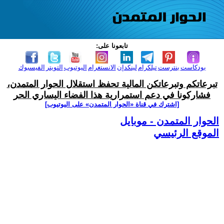
تابعونا على:
بودكاست
بنترست
تيلكرام
لينكدإن
الانستغرام
اليوتيوب
التويتر
الفيسبوك
تبرعاتكم وتبرعاتكن المالية تحفظ استقلال الحوار المتمدن،
فشاركونا في دعم استمرارية هذا الفضاء اليساري الحر
[اشترك في قناة ‫«الحوار المتمدن» على اليوتيوب]
الحوار المتمدن - موبايل
الموقع الرئيسي