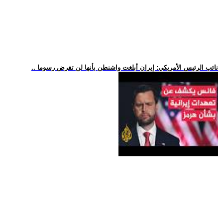
.. نائب الرئيس الأمريكي: إيران أبلغت واشنطن بأنها لن تفرض رسوما