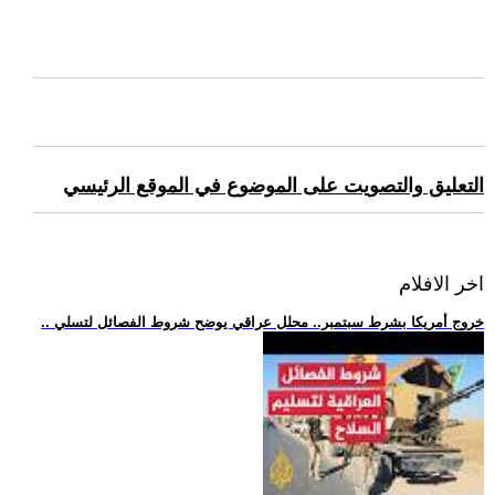
التعليق والتصويت على الموضوع في الموقع الرئيسي
اخر الافلام
.. خروج أمريكا بشرط سبتمبر.. محلل عراقي يوضح شروط الفصائل لتسلي