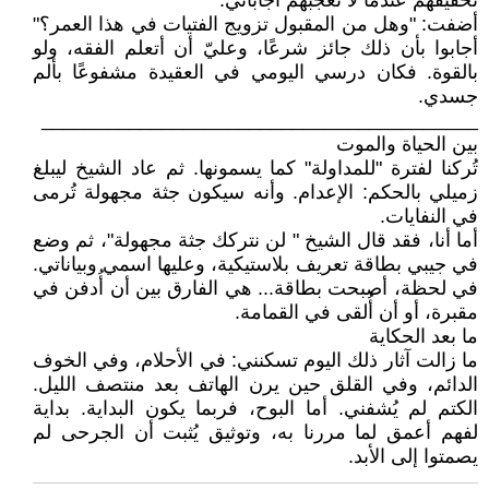
تحقيقهم عندما لا تعجبهم اجاباتي.
أضفت: "وهل من المقبول تزويج الفتيات في هذا العمر؟"
أجابوا بأن ذلك جائز شرعًا، وعليّ أن أتعلم الفقه، ولو
بالقوة. فكان درسي اليومي في العقيدة مشفوعًا بألم
جسدي.
________________________________________
بين الحياة والموت
تُركنا لفترة "للمداولة" كما يسمونها. ثم عاد الشيخ ليبلغ
زميلي بالحكم: الإعدام. وأنه سيكون جثة مجهولة تُرمى
في النفايات.
أما أنا، فقد قال الشيخ " لن نتركك جثة مجهولة"، ثم وضع
في جيبي بطاقة تعريف بلاستيكية، وعليها اسمي وبياناتي.
في لحظة، أصبحت بطاقة... هي الفارق بين أن أُدفن في
مقبرة، أو أن أُلقى في القمامة.
ما بعد الحكاية
ما زالت آثار ذلك اليوم تسكنني: في الأحلام، وفي الخوف
الدائم، وفي القلق حين يرن الهاتف بعد منتصف الليل.
الكتم لم يُشفني. أما البوح، فربما يكون البداية. بداية
لفهم أعمق لما مررنا به، وتوثيق يُثبت أن الجرحى لم
يصمتوا إلى الأبد.