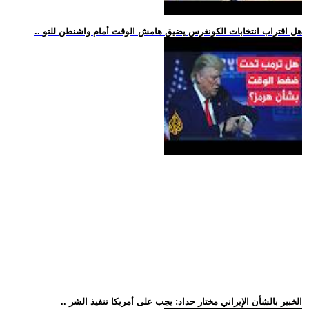
.. هل اقتراب انتخابات الكونغرس يضيق هامش الوقت أمام واشنطن للتو
.. الخبير بالشأن الإيراني مختار حداد: يجب على أمريكا تنفيذ الشر