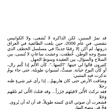
قد تمرّ السنين، لكن الذاكرة لا تُشفى، ولا الكوابيس
تنقضي. في عام 2006، حين بلغت الطائفية في العراق
ذروتها، لم أكن إلا رقمًا جديدًا في مسلسل الخطف الذي
مسخ وجه الوطن. خُطفت، وعشت ساعاتٍ لا تُنسى، بين
السلاح والسؤال، بين العقيدة وسوط الجهل.
كثيرون قالوا لي حينها: "اكتمها..". كأن الألم إذا كُتم زال،
أو كأن البوح خيانة. صمتُّ، لسنواتٍ طويلة، حتى جاء يومٌ
تذكرت فيه المتنبي:
وضاقت الأرض حتى كان هاربهمُ... إذا رأى غير شيءٍ ظنه
رجلا
فقد تركتَ الأُلى لاقيتَهم جَزَراً... وقد قتلتَ الأُلى لم تلقَهم
وَجَلا
فشعرت أن صوتي الذي كتمته طويلاً، قد آن له أن يُروى.
فخّ في وضح النهار