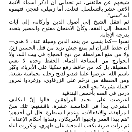
شيخهم عن طائفتي، ثم تحداني أن أذكر أسماء الأئمة
الاثني عشر بالتسلسل. فعلت. أما زميلي، فعجز، فتهموه
أنه "سني".
ثم انتقل الشيخ إلى أصول الدين وأركانه، إلى آيات
الحفظ، إلى الفقه، وكأنّ الامتحان مفتوح والمصير يتحدد
بدرجة الإجابة.
نسوا —كما ينسى من يتخذ الدين وسيلة عنف لا هدى—
أن حفظ القرآن لم يمنع جيش يزيد من قتل الحسين (ع).
ولا من منع القرامطة من ذبح الحجاج في بيت الله، ولا
الخوارج من استباحة الدماء. الحفظ وحده لا يعني
الفضيلة، بل كم من حافظ رفع سكينًا على الأبرياء، وكبّر
باسم الله. عرضوا علينا فيديو لذبح رجل، بحماسة بشعة.
ومن الحفظة من ترحّم على الزرقاوي، وزغردوا لمرور
"قنبلة بشرية" نحو الجنة.
درس في الفقه بأخمص البندقية
اعترضت على تجنيد المراهقين. قالوا إنّ التكليف
الشرعي يبدأ في الخامسة عشرة. ناقشتهم: تلك سنّ
المراهقة، والانفعالات، وعدم السيطرة. قال لي أحدهم:
"هم بهذا العمر واجهوا الأمريكان، ونفذوا أحكام الإعدام"،
ثم نزلت ضربة بكعب البندقية على ظهري، وتكررت اثناء