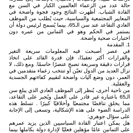
حالة عدد من الزعماء العالميين الكبار في السن مع
القادة الشباب. أظهرت النتائج وجود فجوة واضحة في
المعايير المجتمعية والسياسية، حيث يُطلب من الموظف
العادي التقاعد عند سن الـ65، بينما يُسمح لرئيس دولة أن
يستمر في الحكم وهو في الثمانين من عمره دون
اختبارات صحية واضحة.
1. المقدمة
في عصر أصبحت فيه المعلومات سريعة التغير
والقرارات أكثر تعقيدًا، فإن قدرة القائد على اتخاذ
قرارات دقيقة وسريعة تصبح عنصرًا حاسمًا. ومع ذلك، لا
تزال العديد من الدول تعيّن أو تنتخب زعماء متقدمين في
العمر، دون وضع آليات واضحة لتقييم كفاءتهم الجسدية
والعقلية.
من ناحية أخرى، يُنظر إلى الموظف العادي الذي يبلغ سن
الـ65 باعتباره غير قادر على العمل ويُجبر على التقاعد،
مما يخلق تناقضًا مجتمعيًا وأخلاقيًا كبيرًا . تسلط هذه
الدراسة الضوء على هذه الإشكالية، وتسعى إلى الإجابة
على سؤال جوهري:
هل يمكن اعتبار القادة السياسيين الذين يزيد عمرهم
على الثمانين عامًا مؤهلين فعليًا لإدارة دولة بكاملها بينما