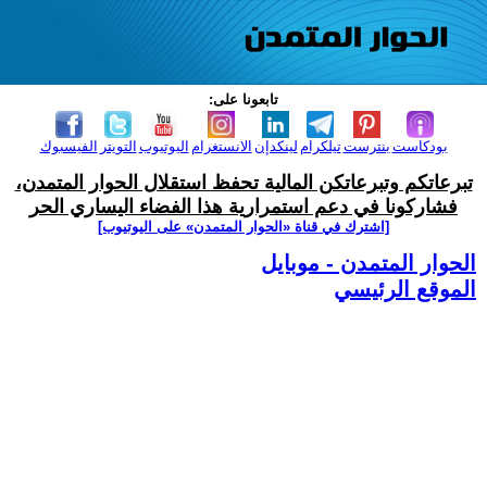
تابعونا على:
بودكاست
بنترست
تيلكرام
لينكدإن
الانستغرام
اليوتيوب
التويتر
الفيسبوك
تبرعاتكم وتبرعاتكن المالية تحفظ استقلال الحوار المتمدن،
فشاركونا في دعم استمرارية هذا الفضاء اليساري الحر
[اشترك في قناة ‫«الحوار المتمدن» على اليوتيوب]
الحوار المتمدن - موبايل
الموقع الرئيسي