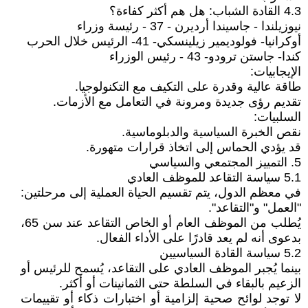
4.3 القادة الشباب: هل هم أكثر كفاءة؟
نيوزيلندا - جاسيندا أرديرن - 37 - رئيسة وزراء
أوكرانيا- فولوديمير زيلينسكي- 41- الرئيس خلال الحرب
كندا- جاستن ترودو- 43 - رئيس الوزراء
الإيجابيات:
طاقة عالية وقدرة على التكيف مع التكنولوجيا.
تقديم رؤى جديدة ومرونة في التعامل مع الأزمات.
السلبيات:
نقص الخبرة السياسية والدبلوماسية.
قد يؤدي الحماس إلى اتخاذ قرارات متهورة.
5. التمييز المجتمعي والسياسي
5.1 سياسة التقاعد للموظف العادي
في معظم الدول، يتم تقسيم الحياة العملية إلى مرحلتين:
"العمل" و"التقاعد".
يُطلب من الموظف العام أو الخاص التقاعد عند سن 65،
بدعوى أنه لم يعد قادرًا على الأداء الفعال.
5.2 سياسة القادة السياسيين
بينما يُجبر الموظف العادي على التقاعد، يُسمح للرئيس أو
الزعيم بالبقاء في السلطة حتى الثمانينات أو أكثر.
لا توجد لوائح صحية إلزامية أو اختبارات ذكاء أو تقييمات