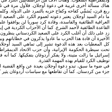
وديمقراطية الشعوب. وهناك آلاف من الرأسماليين الكرد في تر
هناك مسألة أخرى غريبة في دعوة أوجلان. فلأول مرة في تار
ربع قرن، يُسَمِّي كفاحه وكفاح حزبه بالتمرد على الدولة. وكلم
ما دام السيد أوجلان يعتبر دعوته لعموم الكرد على الصعيد ا
العراقية الطائفية والفاسدة، وقادة كرد سوريا لن يوافقوا عل
القاعدة الطائفية لأحمد الشرع. كما أن الأحزاب الكردية في إيران، وعلى رأسها حزب PJAK، لن تترك السلاح وتحل نفسها 
زد على ذلك أن أغلب الكرد على الصعيد الكردستاني ينظرون إل
الأخيرة أن قادة هذا الحزب ما عادوا يذكرون في خطاباتهم 
كل المعطيات بعد هذه الدعوة تشير إلى تماهي السيد أوجلان 
تحت سيطرة الحكومة الإيرانية، وأن حزب الاتحاد الديمقراط
إسرائيل ما زالت متينة، ولا يفكر أردوغان بتفكيكها. كما أنه 
توظيف الكرد للقيام بهذه المهمة القذرة.
في ضوء ما سبق، تبدو دعوة أوجلان بعيدة عن واقع القضية الك
جزء من كردستان. كما أن تقاطعها مع سياسات أردوغان يثير ك