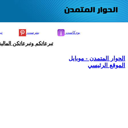
بودكاست
بنترست
تي
تبرعاتكم وتبرعاتكن المال
الحوار المتمدن - موبايل
الموقع الرئيسي