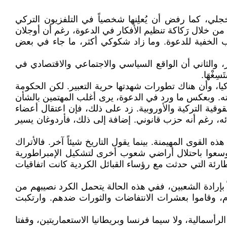
جلي، كما رفض أن يُعلِنها شخصياً في التلفزيون التركي
 من خلال رَكاكة تنظيم الأفكار في الدعوة، رغم أن أوجلان
 الخفية للدعوة. وما زاد شكوكي أكثر، ما جاء في بعض
ر، والثاني أن الواقع السياسي والاجتماعي والاقتصادي في
غْهَا.
يا، وأن هناك تطورات شهدتها حرية التعبير. لكن الحكومة
ته. وبعكس ما ورد في الدعوة، يرى أغلب المهتمين بالشأن
وقية التركية والأوروبية. زد على ذلك، فإن اعتقال أعضاء
ئه، رغم أنه حزب قانوني. إضافة إلى ذلك، فأردوغان يسير
لقوى المهيمنة. بينما يقول التاريخ شيئاً آخر. فالأتراك
توسعوا باحتلال أراضي شعوب أخرى لتشكيل الإمبراطورية
طارئة التي حدثت مع رؤساء القبائل الكردية كانت اتفاقيات
بإرادة الشعبين، ففي هذه الحالة يتحمل الكرد نصيبهم من
عام، وقاموا بعشرات الانتفاضات والثورات ضدهم. وارتكبت
أسمالية، ولا سيما فرنسا وبريطانيا الاستعماريتين، وقفتا