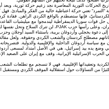
كيا أصبحوا كذلك نتيجة تخليهم عن انتمائهم القومي.
يخ الحركات الثورية المعاصرة نجد زعيم حركة ثورية، وبعد أ
ة "التمرد" تعني حركة اعتباطية خالية من الفكر والمبادئ. فهل 
لكردستانيّ، فإنها ستصطدم بالواقع الكردي الراهن. فقادة كرد
ى حل قوات سوريا الديمقراطية ليندمجوا مع ميليشيات القاعدة و
للاندماج مع دولة الملالي الشيعية الإيرانية.
ى دعوة بخجلي وأردوغان بريبة، باستثناء السيد أوجلان وحزب 
وبياناتهم مصطلح كردستان والشعب الكردي وحقوقه. ولعل مقال
مع سياسة أردوغان الداخلية والإقليمية والدولية. فتصريحاته
ي وضع يده بيد إسرائيل، هي في الأصل امتداد لمسعى أردوغا
في الحرب الإسرائيلية الإيرانية، وقف مع إيران على الصعيد الإ
ردية وتعقيداتها الإقليمية. فهي لا تنسجم مع تطلعات الشعب ا
ثيرًا من التساؤلات حول استقلالية الموقف الكردي ومستقبل 