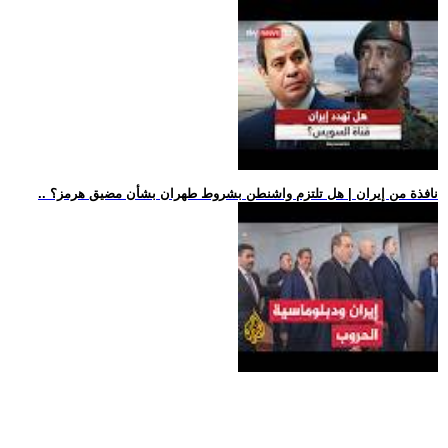
.. نافذة من إيران | هل تلتزم واشنطن بشروط طهران بشأن مضيق هرمز؟