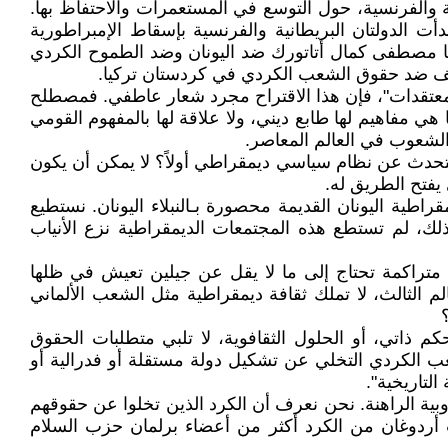
ية والفرنسية، حول التوسع في المستعمرات والاحتفاظ بها.
أت الدولتان البريطانية والفرنسية بإسقاط الإمبراطورية
دعمتا مصطفى كمال أتاتورك ضد اليونان وضد الطموح الكردي
 وتقف ضد حقوق الشعب الكردي في كردستان تركيا.
 المعتقدات"، فإن هذا الاقتراح مجرد شعار عاطفي. فمصطلح
مفاهيم لها طابع ديني، ولا علاقة لها بالمفهوم القومي
لشعوب في العالم المعاصر.
 يتحدث عن نظام سياسي ديمقراطي أولاً؟ لا يمكن أن يكون
فتح الطريق له.
اطية اليونان القديمة محصورة بـالنبلاء اليونان. نستطيع
ذلك، لم تستطع هذه المجتمعات الديمقراطية نزع الأنياب
 متراكمة تحتاج إلى ما لا يقل عن جيلين تعيش في ظلها
الثالث، لا تملك ثقافة ديمقراطية مثل الشعب الألماني
م ذاتي، أو الحلول الثقافوية، لا تلبي متطلبات الحقوق
عب الكردي التخلي عن تشكيل دولة مستقلة أو فدرالية أو
لتاريخية".
روبية الراهنة. نحن نعرف أن الكرد الذين تخلوا عن حقوقهم
ردوغان من الكرد أكثر من أعضاء برلمان حزب السلام