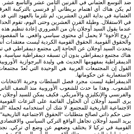
ضد التوسع العثماني في القرنين الثامن عشر والتاسع عشر. كا
لم يكن هناك أي اهتمام بريطاني أو فرنسي بالتركيبة العرقية
العثمانية في بداية القرن العشرين، لم تلتزما بالعهود التي 
في الاستقلال. وطيلة القرن العشرين وحتى اليوم، تقوم الحدا
عندما يقول السيد أوجلان بأن من الضروري إعادة تنظيم هذه ال
"روح الأخوة" لا يحمل أي محتوى سياسي واقعي. ما المقصود ب
والحقوق القومية. الحقوق القومية الكردية ليست معتقدات 
يتحدث السيد أوجلان عن الحاجة إلى مجتمع ديمقراطي في تركيا
هناك مجتمع ديمقراطي بدون أن تسبقه ديمقراطية سياسية. و
الديمقراطية بمفهومها الحديث هي وليدة البرجوازية الأوروبية
القول إن المجتمعات الغربية هي الوحيدة التي تُعدّ مجتمع
الاستعمارية عن حكوماتها.
الديمقراطية ليست مجرد فصل السلطات وحرية الانتخابات وت
الشعوب. وهذا ما حدث للشعوب الأوروبية منذ النصف الثاني 
والفرنسي والإنكليزي والأمريكي. فكيف يمكن للسيد أوجلا
يرى السيد أوجلان أن الحلول القائمة على النزعات القومية 
الاجتماعية التاريخية للمجتمع. لا شك أن استخدامه لجملة "
حتى حكم ذاتي لصالح متطلبات "الحقوق الاجتماعية التاريخية". 
يريد السيد أوجلان تجاهل الواقع التركي السياسي والاقتصادي و
القومية في تركيا لا يختلف وضعهم عن وضع أي تركي. نج