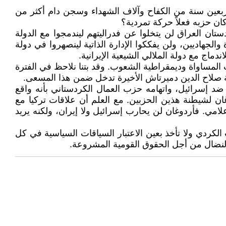
ربعين سنة من الكفاح وآلاف الشهداء وسجن دام أكثر من
كان حزبه فعلاً حركة تمردية؟
ستان العراق لن يتخلوا عن فدراليتهم ليندمجوا مع الدولة
الجهاديين، ولن يفككوا الإدارة الذاتية لينصهروا في دولة
المساواة وديمقراطية الشعوب. وقد بتنا نلاحظ في الفترة
ة صلاح الدين دميرتاش الأخيرة تدخل ضمن هذا المسعى.
 ضد إسرائيل، واتهامه حزب العمال الكردستاني بأنه واقع
ن لشيطنة هذين الحزبين. مع العلم أن علاقات تركيا مع
علامي. فأردوغان لن يحارب إسرائيل ولا إيران، ولكنه يريد
لكردي ولا تأخذ بعين الاعتبار السياقات السياسية في كل
النضال من أجل الحقوق القومية المشروعة.