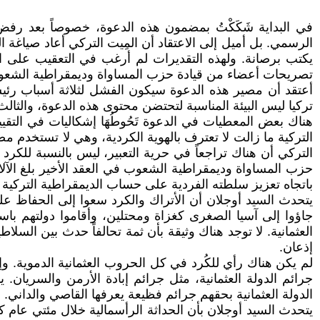
في البداية شَكَكْتُ بمضمون هذه الدعوة، خصوصاً بعد رفض أ
الرسمي. بل أميل إلى الاعتقاد أن المِيت التركي أعاد صياغة ا
يكتب برصانة. ولهذه التقديرات لم أرغب في التعقيب على ا
تصريحات أعضاء من قيادة حزب المساواة وديمقراطية الشعوب أن
أعتقد أن مصير هذه الدعوة سيكون الفشل لثلاثة أسباب رئيسة.
تركيا ليس البيئة المناسبة لتحتضن محتوى هذه الدعوة، والثالث
هناك بعض المعطيات في الدعوة تَحُوطُهَا إشكاليات في التقي
التركية ما زالت لا تعترف بالهوية الكردية، وهي لا تستخدم 
التركي أن هناك تراجعاً في حرية التعبير، ليس بالنسبة للكر
حزب المساواة وديمقراطية الشعوب في العقد الأخير بلغ الآلا
باتجاه تعزيز سلطته الفردية على حساب الديمقراطية التركية ا
يتحدث السيد أوجلان أن الأتراك والكرد سعوا إلى الحفاظ على
جاؤوا إلى آسيا الصغرى كغزاة ومحتلين، وأقاموا دولتهم با
العثمانية. لا توجد هناك وثيقة بأن ثمة تحالفاً حدث بين السل
إذعان.
لم يكن هناك رأي للكُرد في كل الحروب العثمانية الدموية. و
جرائم الدولة العثمانية، مثل جرائم إبادة الأرمن والسريان.
الدولة العثمانية بحقهم جرائم فظيعة يعرفها القاصي والداني
يتحدث السيد أوجلان بأن الحداثة الرأسمالية خلال مئتي عام ك