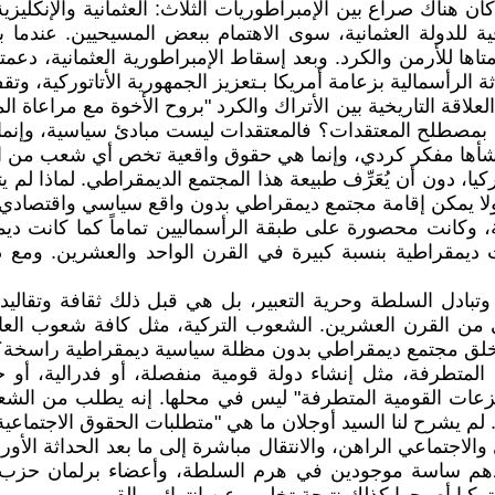
ن هناك صراع بين الإمبراطوريات الثلاث: العثمانية والإنكليز
 للدولة العثمانية، سوى الاهتمام ببعض المسيحيين. عندما بد
قدمتاها للأرمن والكرد. وبعد إسقاط الإمبراطورية العثمانية، 
ثة الرأسمالية بزعامة أمريكا بـتعزيز الجمهورية الأتاتوركية،
علاقة التاريخية بين الأتراك والكرد "بروح الأخوة مع مراعاة
مصطلح المعتقدات؟ فالمعتقدات ليست مبادئ سياسية، وإنما هي 
أنشأها مفكر كردي، وإنما هي حقوق واقعية تخص أي شعب من ا
، دون أن يُعَرِّف طبيعة هذا المجتمع الديمقراطي. لماذا لم
لا يمكن إقامة مجتمع ديمقراطي بدون واقع سياسي واقتصادي ي
، وكانت محصورة على طبقة الرأسماليين تماماً كما كانت ديمقر
ات ديمقراطية بنسبة كبيرة في القرن الواحد والعشرين. ومع 
بادل السلطة وحرية التعبير، بل هي قبل ذلك ثقافة وتقاليد
من القرن العشرين. الشعوب التركية، مثل كافة شعوب العالم 
ن خلق مجتمع ديمقراطي بدون مظلة سياسية ديمقراطية راسخة؟
المتطرفة، مثل إنشاء دولة قومية منفصلة، أو فدرالية، أو حك
النزعات القومية المتطرفة" ليس في محلها. إنه يطلب من الش
لم يشرح لنا السيد أوجلان ما هي "متطلبات الحقوق الاجتماعية ا
الاجتماعي الراهن، والانتقال مباشرة إلى ما بعد الحداثة الأو
دهم ساسة موجودين في هرم السلطة، وأعضاء برلمان حزب أ