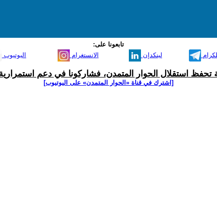
تابعونا على:
لكرام
لينكدإن
الانستغرام
اليوتيوب
ية تحفظ استقلال الحوار المتمدن، فشاركونا في دعم استمرارية 
[اشترك في قناة ‫«الحوار المتمدن» على اليوتيوب]