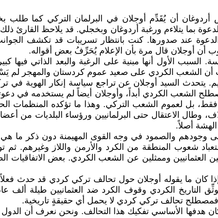
ردوغان أن يُقَدِّم أوجلان في البرلمان التركي كما طلب بخ
لدعوة بما يتلاءم ورغبة أردوغان وبخجلي. قد يلاحظ القارئ ذلك
لدعوة عند صدورها. كنت بانتظار تسريبات قد تكشف الجوانب
 أوجلان قال مرة بأن الإعلام يُحَرِّفُ بعض أقواله.
 السبب الأول أنها مبنية على الرغبة والبعد الذاتي فيها كبي
 أن الشعب الكردي على صعيد عموم كردستان والمهجر لم يَسْتَسِ
يم. يتحدث السيد أوجلان عن تراجع سياسة إنكار الهوية في ترك
مصطلح الشعب الكردي أبداً، وأوجلان أيضاً لم يستخدمه في دعو
د فقط، بل لعموم الشعب التركي. وهذا ما تؤكده المنظمات الحق
ف، وطال الاعتقال حتى البرلمانيين ورؤساء البلديات من أعضا
لهشة أصلاً.
 وجودهم والصمود في وجه القوى المهيمنة دون ذكر ما هي هذه ا
ستعباد شعوب المنطقة من الكرد والأرمن واللاز وغيرهم. ثم 
اطين العثمانيين وممثلين عن الشعب الكردي. بعض الاتفاقيات ال
إذا كان ما يقوله أوجلان حول تحالف تركي كردي قد حدث فعلاً 
 يوثِّق التاريخ الكردي وقوف الكرد ضد العثمانيين طيلة ألف 
. فمصطلح تحالف تركي كردي لا يحمل أي حقيقةٍ تاريخية.
ان هدفها الأساسي تفكيك هذا التحالف. ونحن نعرف أن الدول الر