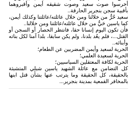
أخرسوا صوت سعيد وصوت شقيقه أيمن وأقبروهما
بأقبية سجن بنجرير الحارقة..
سعيد حُرٌّ من خلالنا ومن خلال عائلته/عائلتنا وكذلك أيمن،
كما ياسين حَيٌّ من خلال عائلته/عائلتنا ومن خلالنا..
فأن تكون اليوم إنسانا حقا، فانتظر الحصار أو السجن أو
القتل...، فلم يعُد بلدنا، ولم يكن سابقا، بلدا آمنا لكل بناته
وأبنائه..
الحرية لسعيد وأيمن المضربين عن الطعام؛
الحرية لسعيدة العلمي؛
الحرية لكافة المعتقلين السياسيين؛
كل التضامن مع عائلة الشهيد ياسين شبلي المتشبثة
بالحقيقة، كل الحقيقة وما يترتب عنها بشأن قتل ابنها
بالمخافر القمعية بمدينة بنجرير...