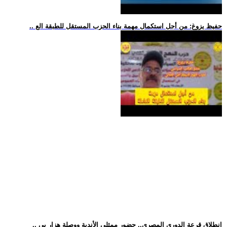
.. حفيظ يزوغ: من أجل استكمال مهمة بناء الحزب المستقل للطبقة الع
.. انطلاق قرعة الدوري المصري.. حضور ممثلي الأندية ووصلة هزار بي