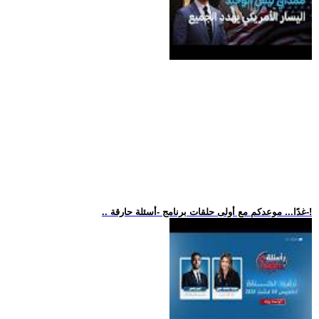
.. غدًا... موعدكم مع أولى حلقات برنامج -أسئلة حارقة-!