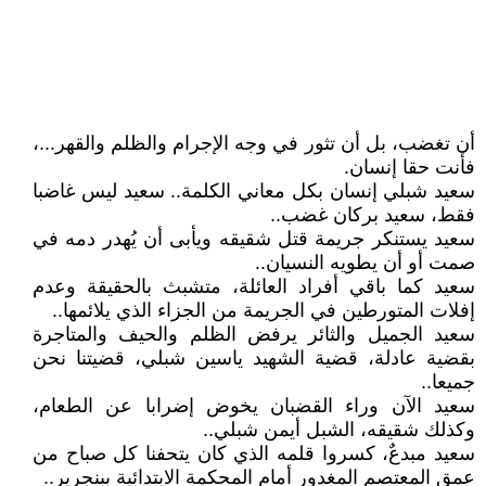
أن تغضب، بل أن تثور في وجه الإجرام والظلم والقهر...،
فأنت حقا إنسان.
سعيد شبلي إنسان بكل معاني الكلمة.. سعيد ليس غاضبا
فقط، سعيد بركان غضب..
سعيد يستنكر جريمة قتل شقيقه ويأبى أن يُهدر دمه في
صمت أو أن يطويه النسيان..
سعيد كما باقي أفراد العائلة، متشبث بالحقيقة وعدم
إفلات المتورطين في الجريمة من الجزاء الذي يلائمها..
سعيد الجميل والثائر يرفض الظلم والحيف والمتاجرة
بقضية عادلة، قضية الشهيد ياسين شبلي، قضيتنا نحن
جميعا..
سعيد الآن وراء القضبان يخوض إضرابا عن الطعام،
وكذلك شقيقه، الشبل أيمن شبلي..
سعيد مبدعٌ، كسروا قلمه الذي كان يتحفنا كل صباح من
عمق المعتصم المغدور أمام المحكمة الابتدائية ببنجرير..