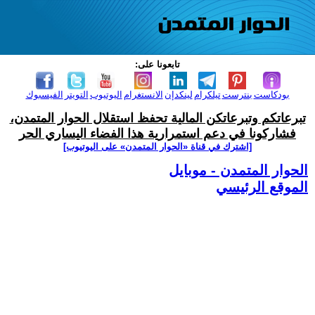
تابعونا على:
بودكاست
بنترست
تيلكرام
لينكدإن
الانستغرام
اليوتيوب
التويتر
الفيسبوك
تبرعاتكم وتبرعاتكن المالية تحفظ استقلال الحوار المتمدن،
فشاركونا في دعم استمرارية هذا الفضاء اليساري الحر
[اشترك في قناة ‫«الحوار المتمدن» على اليوتيوب]
الحوار المتمدن - موبايل
الموقع الرئيسي