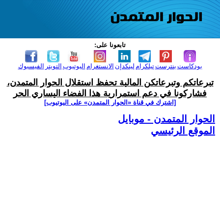
تابعونا على:
بودكاست
بنترست
تيلكرام
لينكدإن
الانستغرام
اليوتيوب
التويتر
الفيسبوك
تبرعاتكم وتبرعاتكن المالية تحفظ استقلال الحوار المتمدن،
فشاركونا في دعم استمرارية هذا الفضاء اليساري الحر
[اشترك في قناة ‫«الحوار المتمدن» على اليوتيوب]
الحوار المتمدن - موبايل
الموقع الرئيسي