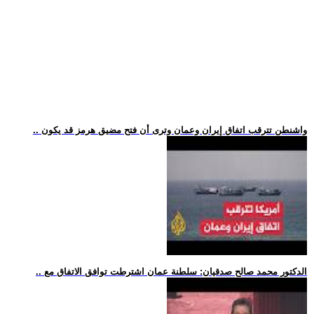
.. واشنطن تترقب اتفاق إيران وعمان وترى أن فتح مضيق هرمز قد يكون
.. الدكتور محمد صالح صدقيان: سلطنة عمان اشترطت توافق الاتفاق مع