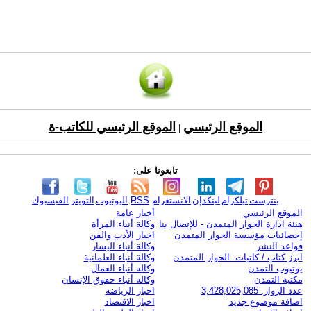
الموقع الرئيسي
الموقع الرئيسي للكاتب-ة
|
تابعونا على:
بنترست
تيلكرام
لينكدإن
الانستغرام
RSS
اليوتيوب
التويتر
الفيسبوك
الموقع الرئيسي
أخبار عامة
هيئة ادارة الحوار المتمدن - للإتصال بنا
وكالة أنباء المرأة
إحصائيات مؤسسة الحوار المتمدن
اخبار الأدب والفن
قواعد النشر
وكالة أنباء اليسار
ابرز كتاب / كاتبات الحوار المتمدن
وكالة أنباء العلمانية
يوتيوب التمدن
وكالة أنباء العمال
مكتبة التمدن
وكالة أنباء حقوق الإنسان
عدد الزوار: 3,428,025,085
اخبار الرياضة
اضافة موضوع جديد
اخبار الاقتصاد