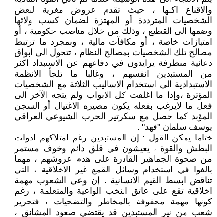
والاقناع اكلها ، حيث تقدم عروض مغرية لبعض
الشخصيات المترددة أو المهتزة لضمان كسب ولائها
وضمها الى القطيع ، وذلك من خلال مناصب حكومية ، أو
امتيازات خاصة ، أو مكافآت مالية ، وبمجرد ما ترتبط
مصالح تلك الشخصيات بمصالح النظام ، تتحول الى ابواق
دعائية متطرفة يزايدون في دفاعهم عن الاستبداد اكثر
من المستبدين انفسهم ، وغالبا ما تلجأ الانظمة
الاستبدادية الى استخدام الاساليب الثلاثة مع الشخصيات
المؤثرة ،وإذا ما اغلقت كل الابواب ولم يتجه الآخر الى
فعل ما لايرغب بفعله يكون مصيره الاغتيال أو السجن
المؤبد كما حصل مع سكرتير الحزب الشيوعي العراقي
يوسف سلمان "فهد" .
ختاما يمكن القول : إن المستبدين رغم امتلاكهم ادوات
البطش والقوة ، يعيشون في قلق دائم وخوف مستمر
من صحوة الجماهير القادرة على هدم عروشهم ، مهما
بالغوا في استخدام وسائل القمع غير الاخلاقية ، التي
تناقض ابسط القيم الانسانية . إن وعي الشعوب مهمة
اخلاقية تقع على عاتق النخب الواعية والمتعلمة ، رغم
كونها مهمة محفوفة بالمخاطر والتضحيات ، فتحرير
شعب من نير المستبدين قد يقتضي صعود المشانق ،