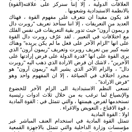
العلاقات الدولية ، إلا إننا سنركز على علاقته(القوة)
بالانظمة الاستبدادية وشعوبها .
قد يكون مفيدا ان نتعرف على مفهوم القوة ، فهناك
العديد من التعريفات ، إلا اننا سنأخذ تعريف "روبرت دال
و ريمون آرون" حيث تدور بقية التعريفات في نفس الفلك
مع اختلافات في التعبير . لقد عرّف روبرت دال القوة
على انها "الزام الآخر على فعل ما لم يكن يريده" وهناك
شبه كبير بين تعريف روبرت وتعريف "ريمون آرون" الذي
يرى القوة على انها "قدرة الدولة على فرض إرادتها على
الآخرين" ، لاشك ان فرض الارادة الذي ذهب اليه "روبرت
دال" ، والزام الآخر الذي يشير اليه "ريمون آرون" هو
مجرد اختلاف في الصياغة ، إلا ان المفهوم واحد وهو
"فرض الارادة" .
تسعى النظم الاستبدادية الى الزام الآخر للخضوع
والإنصياع لما ترغب به من خلال ثلاث ادوات رئيسية
تستخدمها لفرض هيمنتها ، والتي تتمثل في : القوة المادية
، قوة الاقناع ، التعويض والاغراء .
اولا : القوة المادية
تتمثل القوة المادية في استخدام العنف المباشر عبر
مؤسسات وزارة الداخلية والتي تتمثل بالاجهزة القمعية