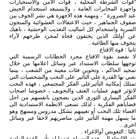
"قوات الشرطة المحلية ، قوات الامن والاستخبارات
واجهزة المخابرات العامة ، ولايستبعد استخدام الجيش
عند الضرورة " ، ومهمة هذه الاجهزة هي نشر الخوف بين
صفوف الجماهير ، حيث الاعتقالات العشوائية والسجون
السرية واستخدام كل اساليب التعذيب الوحشية ، ناهيك
عن أولئك الذين يختفون فجأة لمجرد طرحهم لآراء
يتخوف منها الطاغية .
ثانيا : قوة الاقناع
لا نقصد بقوة الاقناع مجرد الخطابات الرسمية التي
توجهها سلطات الاستبداد عبر وسائل اعلامها من خلال
تمجيد الحاكم ، وتخوين فئات معينة من الشعب ، بينما
نعني بها القدرة على التأثير على النخب والشخصيات التي
تمتلك إمكانية التأثيرعلى الفكر المجتمعي ، فهذه النخب
لاتؤثر فيهم عمليات العنف والتخويف ، خصوصا اصحاب
الفكر اليساري الثوري الذين يضحون بانفسهم من اجل
قضاياهم الفكرية ، لذلك تسعى الانظمة الاستبدادية الى
اقصاء تلك النخب أو تغييبهم بشكل مدروس وممنهج وهو
ما يسهل مهمة التأثير على مناصريهم لاحقا عبر وسائل
اخرى .
ثالثا : التعويض أوالاغراء .
يتم الالتجاء الى هذه الوسيلة عندما لم تأتي القوة المادية