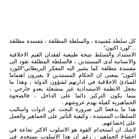
كل سلطة مُفسِدة ، والسلطة المطلقة ، مَفسدة مطلقة
.. "لورد اكتون"
الاستبداد والتسلط نتيجة طبيعية لفقدان القيم الاخلاقية
والانسانية لدى المستبدين ، فالسلطة المطلقة تقود الى
مفسدة مطلقة كما يشير اليه المفكر البريطاني"اللورد
اكتون" بمعنى ان الحكام المستبدين لا يعيرون اهتماما
للمبادئ الاخلاقية في ادارتهم لشؤون الدولة ، وهذا ما
يجعل الانظمة الاستبدادية غير منشغلة بعدو خارجي ،
بينما يكون التركيز دائما على الداخل ، فالصحوة
الجماهيرية كفيلة بهدم عروشهم .
هذا ما يدفعنا الى ضرورة البحث عن ادوات واساليب
السلطات المستبدة ، وكيفية التأثير على الجماهير والعمل
على إخضاعهم.
لاشك ان استخدام القوة هو الاسلوب الاكثر نجاعة في
اخضاع الجماهير ، رغم ان هذا الاسلوب يستخدم في