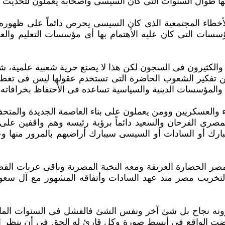
انها طوال ‏السنوات التى كان السيسى وأصحابه يعملون لتحديث و
لأخطاء المجتمعية الذى كان السيسى يحرص دائماً على ظهوره 
ؤسسات التى كان عليه ‏الأهتمام بها أى مؤسسات التعليم وال
كثيرون فى السجون لكن هذا لا يصنع حرية شعبية علمية، شعب 
عن تفكير الشعوب الحاضرة ‏التى تستخدم عقولها ليس فى تغ
والمؤسسات الدينية والسياسية تساعده فى الأحتفاظ بخرافاته 
 والعسكريين وومن يعملون على بناء العاصمة الجديدة والمتحف
مصرى الفرحان والسعيد ‏دائماً برؤية رئيسه وهم واقفين على
ك أو السادات أو السيسى سيبارك أراضيهم بالمرور منها وعلي
مصر الحضارة العريقة ومعه النخبة المصرية وباقى عربات ال
لتخريب مصر منذ عهد ‏السادات وأتفاقه المشهور مع آل سعود 
يرونه نجاح بل شئ آخر ونفس الشئ فالفشل فى السنوات الماض
الواقع فى أبسط صورة ‏وكل قارئ له الحق فى أن ينظر إليها