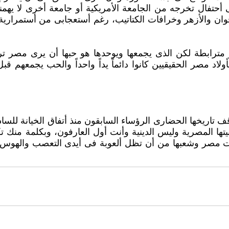
أحتفال تخرجه من الجامعة الأمريكية أو جامعة أخرى لا يهم
ن والأزهر وخرافات الكتاتيب، رغم أستعجابى من أستمرارية ا
ترابطة لكن الذى يجمعها ويوحدها هو حبها أن يرى مصر ترج
اد مصر الحقيقيين كانوا ‏دائماً يداً واحداً والحب يجمعهم ق
 تاريخها الحضارى الرؤساء السابقون منذ أتفاق الخيانة للساد
يتها المصرية وليس ‏الدينية وأنت أول العارفون، وبكلمة منك
نقذت مصر وشعبها من أن تظل ألعوبة فى أيدى التعصب والهوس 