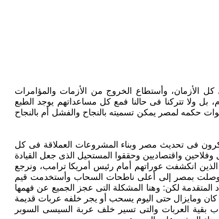
 الأزمان، ‏وأستطاع الخروج من الأزمات والمؤامرات
، بل ولا تتركنا فى حالنا فمع كل مساعداتهم يوجد الطبع
ت حكمه لمصر يمكن تسميته بالنجاح والفشل أم ‏بالنجاح
كرون فى ‏تحديث مصر وبناء المشروعات العملاقة فى كل
فلاحين واقتصاديين وحققوا المستحيل الذى جعل القيادة
الذين انكشفت عوراتهم أمام رئيس أمريكا ترامب، ‏ونرجع
رية ‏وصلت بمصر إلى أعلى ناطحات السحاب وأستخدمت قيم
اد المتقدمة لكن: وهنا المشكلة التى عجز الجميع عن فهمها
كان ومايزال حتى اليوم يسحب أو يجر ‏خلفه عربات قديمة
اب بقية العربات والتى تسير خلف عربة السيسى السوبر