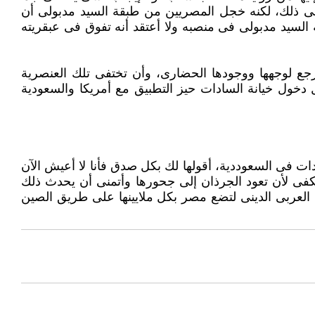
نى ذلك، لكنه خجل المصريين من طبقة السيد مدبولى ‏أن
لسيد ‏مدبولى فى منصبه ولا أعتقد أنه تفوق فى عبقريته
ع لوجهها ‏ووجودها الحضارى، وأن تختفى تلك العنصرية
بل دخول خيانة السادات حيز التطبيق مع أمريكا والسعودية
ات فى ‏السعوددية، أقولها لك بكل صدق فأنا لا أعيش الآن
 تكفى لأن تعود الجرذان إلى جحورها وأتمنى أن يحدث ذلك
العربى الدينى لتضع مصر بكل ملايينها على ‏طريق الصين