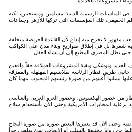
بناء المشروعات الجديدة.‏
فى ‏المناسبات الرسمية الدينية مسلمين ومسيحيين، لكنه
علم الحقيقى، تلك المؤسسات التى تركها للأزهر وجماعات
مقهور ‏لا يخرج منه إبداع لأن القاعدة العريضة متخلفة
طية شعرها بل فى إطلاق صواريخ وبناء مدن على الكواكب
حتى يظل المصرى المطيع إلى أن يشاء العقل.‏
 الجديد ‏وتوشكى وبقية المشروعات العملاقة حقاً واقفين
 جانبى طريق قطار الرئاسة بملابسهم المهلهلة والممزقة
ها ليملئوا أعينهم من صورة رئيسهم المحبوب مهما ‏كان
قطار من ‏عصور الهكسوس، وعصور الغزو العربى والعباسى
برعاية المخابرات الأمريكية وحتى الآن بأستخدام سلاح
ية وحتى ‏الآن قد يعتبرها البعض صورة من صورة النجاح
 من زوايا مختلفة بالسلب أو الإيجاب، شئ يقلقنى جداً