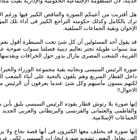
حديثة، لأن المنظومة الإجتماعية الحكومية والإدارية بقيت مك
هل أقتربت من أعينكم الصورة والتناقض الكبير فيها ورغم ا
ترك بالكامل وكذلك حكومته التراجع الكبير فى أداء تلك الم
الإخوان وبقية الجماعات السلفية.‏
قد يقول أحد المسئولين أن كل شئ تحت السيطرة أقول نعم وال
منذ سنوات طويلة تجتر تعاليم دينية فصلتنا سنوات ضوءية 
القريبة، الشعب المصرى مازال يدور حول ‏الخرافات ويقدسها 
صورة الرئيس السيسى وبجانبه بقية مجموعة الوزراء والخبراء
داخل القطار السريع وهم يلقون بالتحية على أبناء الشعب ال
لكنهم ينسون مآسيهم وكل شئ عندما ‏يعرفون أن الرئيس مبار
الاحوال!!‏
إنها صورة بلا رتوش قطار يقوده الرئيس السيسى يليق بأبن 
والفاطمى والعثمانى والفرنسى والبريطانى والعربى الجديد 
الجماعات الإسلامية.‏
إنها صورة قد يختلف معها الكثيرون فى أنها قصة نجاح ولا 
التى يحاول البعض تشويه صورة إنجازات السيسى، لكنى عرضت 