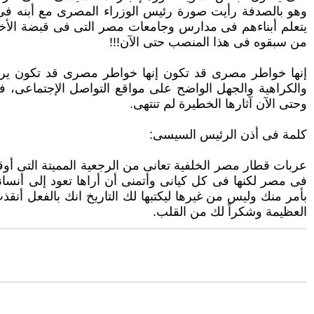
وهو بالصدفة رأيت صورة رئيس الوزراء ‏المصرى مع أبنه فى 
يتعلم أبناءهم فى مدارس وجامعات مصر التى فى قبضة الأخوا
من سبقوه فى هذا المنصب حتى الآن!!!‏
‏ ‏
إنها خواطر مصرى قد تكون إنها خواطر مصرى قد تكون ير م
والكراهية والجهل الواضح على مواقع التواصل الإجتماعى، فأول
وحتى الآن آثارها الخطيرة لم تنتهى.‏
كلمة فى أذن الرئيس السيسى:‏
عربات قطار مصر الخلفية تعانى من الرجعية المميتة التى أوقف
فى مصر لكنها فى كل كيانى وأتمنى أن أراها تعود إلى أنسان
بأمر منك وليس من غيرها ليكتبها لك ‏التاريخ انك بالفعل أ
العظيمة وشكراً لك من القلب.‏