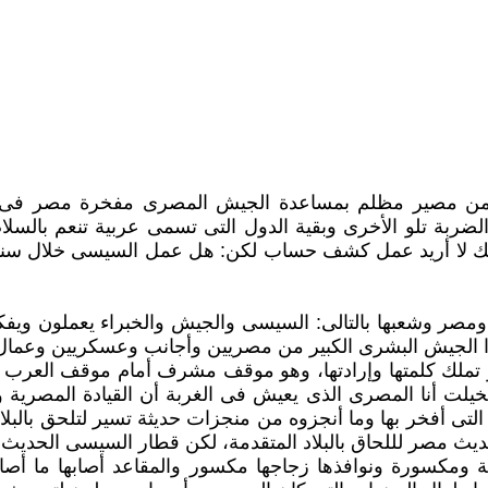
 من مصير مظلم بمساعدة الجيش المصرى مفخرة مصر فى كل
ربة تلو الأخرى وبقية الدول ‏التى تسمى عربية تنعم بالسلام
 ذلك لا أريد عمل كشف حساب لكن: هل عمل السيسى خلال سنوا
مصر وشعبها بالتالى: السيسى والجيش والخبراء يعملون ويف
 الجيش البشرى الكبير ‏من مصريين وأجانب وعسكريين وعمال و
صر تملك كلمتها وإرادتها، وهو موقف مشرف أمام موقف العرب 
ى تخيلت أنا المصرى الذى يعيش فى الغربة أن القيادة المص
 التى أفخر بها ‏وما أنجزوه من منجزات حديثة تسير لتلحق بالبل
ديث مصر لللحاق بالبلاد المتقدمة، لكن قطار السيسى الحديث 
ومكسورة ونوافذها زجاجها مكسور والمقاعد أصابها ما ‏أص