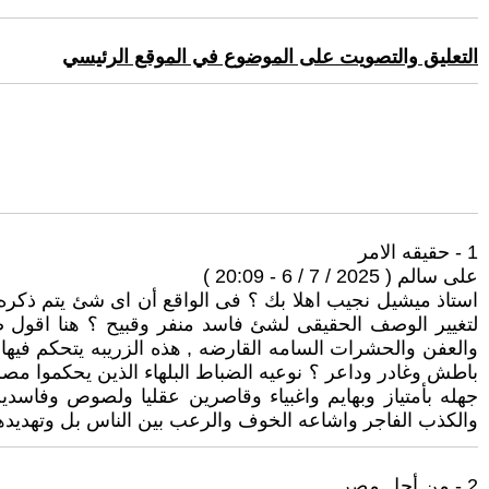
التعليق والتصويت على الموضوع في الموقع الرئيسي
1 - حقيقه الامر
على سالم ( 2025 / 7 / 6 - 20:09 )
استاذ ميشيل نجيب اهلا بك ؟ فى الواقع أن اى شئ يتم ذكره 
لتغيير الوصف الحقيقى لشئ فاسد منفر وقبيح ؟ هنا اقول ص
والعفن والحشرات السامه القارضه , هذه الزريبه يتحكم فيها 
باطش وغادر وداعر ؟ نوعيه الضباط البلهاء الذين يحكموا مصر 
جهله بأمتياز وبهايم واغبياء وقاصرين عقليا ولصوص وفاسد
والكذب الفاجر واشاعه الخوف والرعب بين الناس بل وتهديدهم ب
2 - من أجل مصر