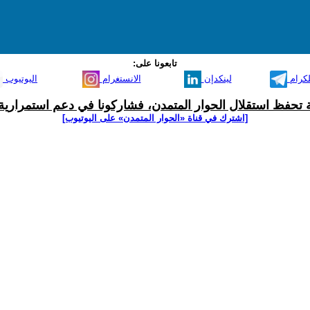
تابعونا على:
لكرام
لينكدإن
الانستغرام
اليوتيوب
ية تحفظ استقلال الحوار المتمدن، فشاركونا في دعم استمرارية 
[اشترك في قناة ‫«الحوار المتمدن» على اليوتيوب]