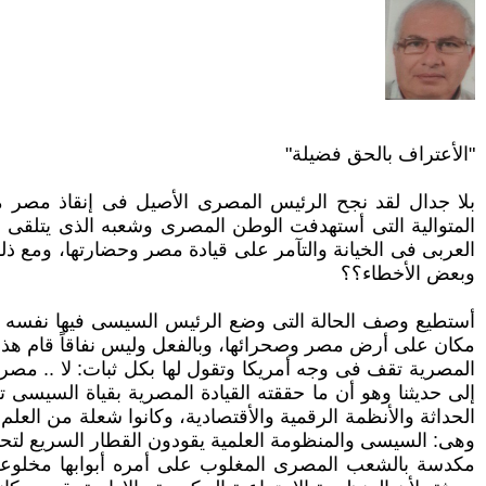
‏"الأعتراف بالحق فضيلة"‏
بلا جدال لقد نجح الرئيس المصرى الأصيل فى إنقاذ مصر
المتوالية التى أستهدفت الوطن المصرى وشعبه الذى يتلقى الض
العربى فى الخيانة والتآمر على قيادة مصر ‏وحضارتها، ومع
وبعض الأخطاء؟؟
أستطيع وصف الحالة التى وضع الرئيس السيسى فيها نفسه و
مكان على أرض مصر وصحرائها، وبالفعل وليس نفاقاً قام هذا
المصرية تقف فى وجه أمريكا وتقول ‏لها بكل ثبات: لا .. م
إلى حديثنا وهو أن ما حققته القيادة المصرية بقياة السيس
الحداثة والأنظمة الرقمية والأقتصادية، وكانوا شعلة من العلم
وهى: السيسى والمنظومة ‏العلمية يقودون القطار السريع لتح
مكدسة بالشعب المصرى المغلوب على أمره أبوابها مخلوعة 