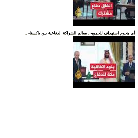
.. -أي هجوم استهداف للجميع-.. معالم الشراكة الدفاعية بين باكستا