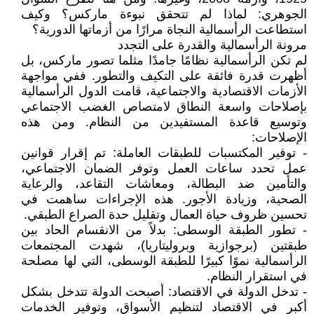
الجوهري: لماذا لم تتحقق نبوءة ماركس؟ وكيف
استطاعت الرأسمالية النجاة مرارًا من أزماتها الدورية؟
مرونة الرأسمالية والقدرة على التجدد
لم تكن الرأسمالية نظامًا جامدًا مثلما تصور ماركس، بل
أظهرت قدرة فائقة على التكيف والتطور. ففي مواجهة
الأزمات الاقتصادية والاجتماعية، قامت الدول الرأسمالية
بإصلاحات واسعة النطاق لامتصاص الغضب الاجتماعي
وتوسيع قاعدة المستفيدين من النظام. ومن هذه
الإصلاحات:
- توفير المكتسبات للطبقات العاملة: تم إقرار قوانين
عمل تحدد ساعات العمل وتوفر الضمان الاجتماعي،
والتأمين ضد البطالة، ومعاشات التقاعد، والرعاية
الصحية، وزيادة الأجور. هذه الإجراءات ساهمت في
تحسين ظروف حياة العمال وتقليل حدة الصراع الطبقي.
- تطور الطبقة الوسطى: بدلاً من الانقسام الحاد بين
طبقتين (برجوازية وبروليتاريا)، شهدت المجتمعات
الرأسمالية نموًا كبيرًا للطبقة الوسطى، التي لها مصلحة
في استقرار النظام.
- تدخل الدولة في الاقتصاد: أصبحت الدولة تتدخل بشكل
أكبر في الاقتصاد لتنظيم الأسواق، وتوفير الخدمات