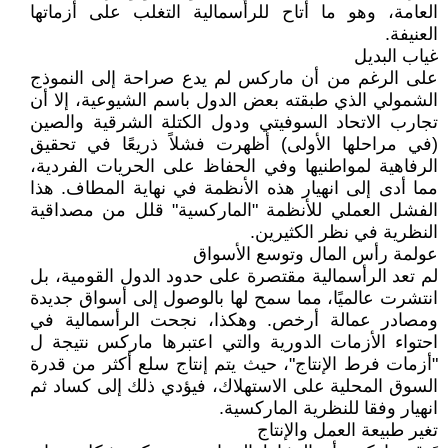
العامة، وهو ما أتاح للرأسمالية التغلب على أزماتها
العنيفة.
غياب البديل
على الرغم من أن ماركس لم يدع صراحة إلى النموذج
الشمولي الذي طبقته بعض الدول باسم الشيوعية، إلا أن
تجارب الاتحاد السوفيتي ودول الكتلة الشرقية والصين
(في مراحلها الأولى) أظهرت فشلاً ذريعًا في تحقيق
الرفاهية لمواطنيها وفي الحفاظ على الحريات الفردية،
مما أدى إلى انهيار هذه الأنظمة في نهاية المطاف. هذا
الفشل العملي للأنظمة "الماركسية" قلل من مصداقية
النظرية في نظر الكثيرين.
عولمة رأس المال وتوسع الأسواق
لم تعد الرأسمالية مقتصرة على حدود الدول القومية، بل
انتشرت عالميًا، مما سمح لها بالوصول إلى أسواق جديدة
ومصادر عمالة أرخص. وهكذا، نجحت الرأسمالية في
احتواء الأزمات الدورية والتي اعتبرها ماركس نتيجة ل
"أزمات فرط الإنتاج"، حيث يتم إنتاج سلع أكثر من قدرة
السوق المحلية على الاستهلاك، فيؤدي ذلك إلى كساد ثم
انهيار وفقا للنظرية الماركسية.
تغير طبيعة العمل والإنتاج