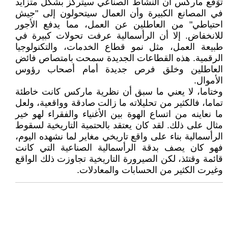
تَوَقع ماركس أن النشاط الصناعي سيتركز بشكل متزايد
في المصانع الكبيرة وأن العمال سيتحولون إلى "جيش
احتياطي" من العاطلين عن العمل، مما يدفع الأجور
للانخفاض. إلا أن الرأسمالية عرفت تحولات كبيرة في
طبيعة العمل، مثل نمو قطاع الخدمات، والتكنولوجيا
الرقمية. هذه القطاعات الجديدة سمحت بامتصاص فائض
العاطلين وخلق فرص جديدة أمام أصحاب رؤوس
الأموال.
وختاما، لا يعني ما سبق أن نظرية ماركس كانت خاطئة
تماما، فالكثير من تحليلاته ما زالت صادقة وواقعية، ولعل
ما نعاينه من اتساع الهوة بين الأغنياء والفقراء لهو خير
مثال على ذلك. لقد كان يعتقد بالحتمية التاريخية لسقوط
الرأسمالية بناء على واقع تاريخي مغاير لما نشهده اليوم،
فهو كان يصف بدقة الرأسمالية الصناعية التي كانت
قائمة وقتئذ، لكن الصيرورة التاريخية تجاوزت ذلك الواقع
وغيرت الكثير من الحسابات والمعادلات.