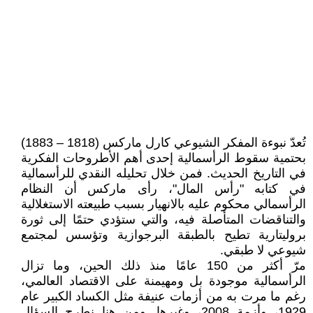
تُعدّ نبوءة المفكر الشيوعي كارل ماركس (1818 – 1883)
بحتمية سقوط الرأسمالية إحدى أهم الأطروحات الفكرية
في التاريخ الحديث. فمن خلال تحليله النقدي للرأسمالية
في كتابه "رأس المال"، رأى ماركس أن النظام
الرأسمالي محكوم عليه بالانهيار بسبب طبيعته الاستغلالية
والتناقضات المتأصلة فيه، والتي ستؤدي حتمًا إلى ثورة
بروليتارية تطيح بالطبقة البرجوازية وتؤسس لمجتمع
شيوعي لا طبقي.
مرّ أكثر من 150 عامًا منذ ذلك الحين، وما تزال
الرأسمالية موجودة بل ومهيمنة على الاقتصاد العالمي،
رغم ما مرت به من أزمات عنيفة مثل الكساد الكبير عام
1929، وأزمة 2008، وغيرها. ومن هنا نطرح السؤال