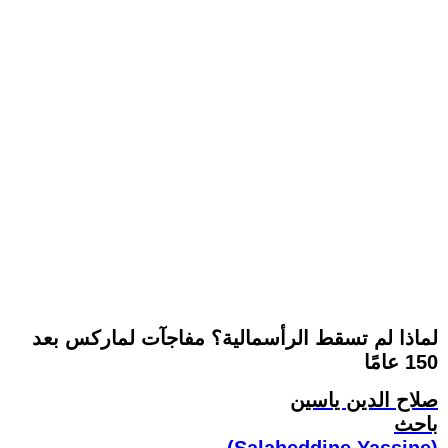
لماذا لم تسقط الرأسمالية؟ مفاجآت لماركس بعد
150 عامًا
صلاح الدين ياسين
باحث
(Salaheddine Yassine)