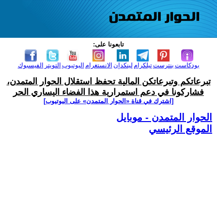
تابعونا على:
بودكاست
بنترست
تيلكرام
لينكدإن
الانستغرام
اليوتيوب
التويتر
الفيسبوك
تبرعاتكم وتبرعاتكن المالية تحفظ استقلال الحوار المتمدن،
فشاركونا في دعم استمرارية هذا الفضاء اليساري الحر
[اشترك في قناة ‫«الحوار المتمدن» على اليوتيوب]
الحوار المتمدن - موبايل
الموقع الرئيسي