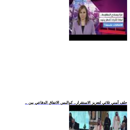
.. حلف أمني ثلاثي لتعزيز الاستقرار.. كواليس الاتفاق الدفاعي بين