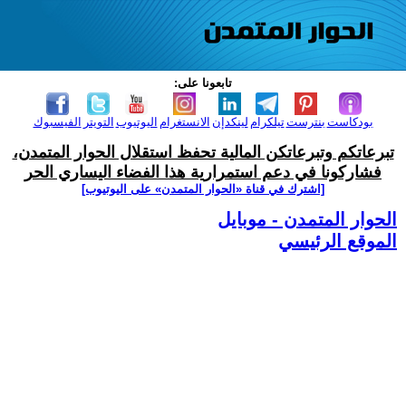
تابعونا على:
بودكاست
بنترست
تيلكرام
لينكدإن
الانستغرام
اليوتيوب
التويتر
الفيسبوك
تبرعاتكم وتبرعاتكن المالية تحفظ استقلال الحوار المتمدن،
فشاركونا في دعم استمرارية هذا الفضاء اليساري الحر
[اشترك في قناة ‫«الحوار المتمدن» على اليوتيوب]
الحوار المتمدن - موبايل
الموقع الرئيسي