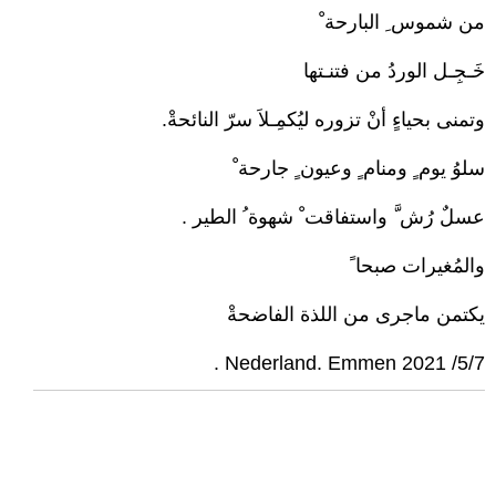
من شموس ِ البارحة ْ
خَـجِـل الوردُ من فتنـتها
وتمنى بحياءٍ أنْ تزوره ليُكمِـلاَ سرّ النائحةْ.
سلوُ يوم ٍ ومنام ٍ وعيون ٍ جارحة ْ
عسلٌ رُش َّ واستفاقت ْ شهوة ُ الطير .
والمُغيرات صبحا ً
يكتمن ماجرى من اللذة الفاضحةْ
5/7/ 2021 Nederland. Emmen .