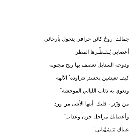
جمالك ِ روحُ كائن خرافي يتجول بأرجائي
أعصابي يُـقَـطِّـرها المطر
ودوحة السنابل تعصف بها ريح مجنونة
كيف تعيشين بجسد ٍ تتراوده ُ الآلهة
وتعوي به ذئاب الليالي الموحشة ْ
من وَرْد ٍ ، قلبك ِ أيتها الأنثى من ورد ْ
وأعصابك مراجل حزن وعذاب ْ
عيناك تَتَـشَهَّياني ْ