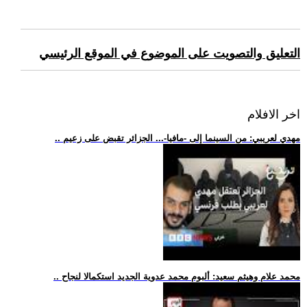
التعليق والتصويت على الموضوع في الموقع الرئيسي
اخر الافلام
.. مهدي لعريبي: من السينما إلى -مافيا-... الجزائر تقبض على زعيم
.. محمد علام وهيثم سعيد: ألبوم محمد عدوية الجديد استكمالا لنجاح