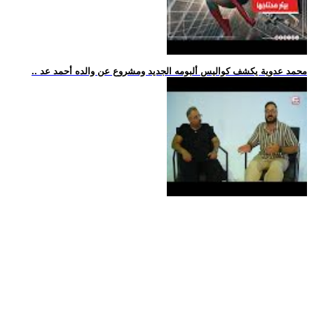
.. محمد عدوية يكشف كواليس ألبومه الجديد ومشروع عن والده أحمد عد