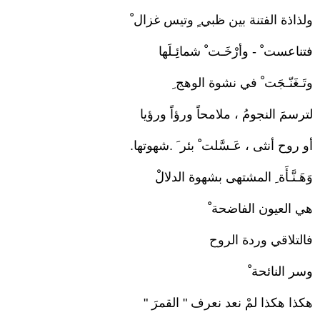
ولذاذة الفتنة بين ظبي ٍ وتيس غزال ْ
فتناعست ْ - وأرْخَـت ْ شمائِـلَها
وتَـغَنّـجَت ْ في نشوة الوهج ِ
لترسمَ النجومُ ، ملامحاً ورؤاً ورؤيا
أو روح أنثى ، عَـسَّلت ْ بئر َ .شهوتها.
وَهَـنَّـأَة ِ المشتهى بشهوة الدلالْ
هي العيون الفاضحة ْ
فالتلاقي وردة الروح
وسر النائحة ْ
هكذا هكذا لمْ نعد نعرف " القمرَ "