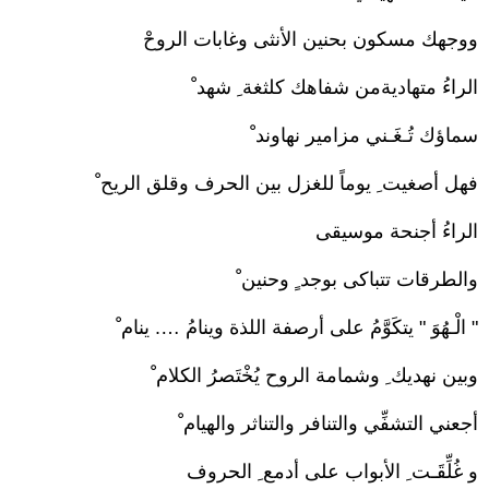
ووجهك مسكون بحنين الأنثى وغابات الروحْ
الراءُ متهاديةمن شفاهك كلثغة ِ شهد ْ
سماؤك تُـغَـني مزامير نهاوند ْ
فهل أصغيت ِ يوماً للغزل بين الحرف وقلق الريح ْ
الراءُ أجنحة موسيقى
والطرقات تتباكى بوجد ٍ وحنين ْ
" الْـهُوَ " يتكَوَّمُ على أرصفة اللذة وينامُ …. ينام ْ
وبين نهديك ِ وشمامة الروح يُخْتَصرُ الكلام ْ
أجعني التشفِّي والتنافر والتناثر والهيام ْ
و غُلِّقَـت ِ الأبواب على أدمع ِ الحروف