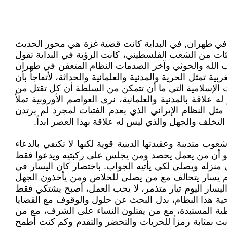
ي في طهران, في البداية كانت قضية غزة هي محور الحديث
 مئات من الشعب الفلسطيني، كانت الرؤية في البداية تقول
ب الله والحوثي وآخر الصدمات النظام المتعفن في طهران
تمثل الحرية والمدنية والعلمانية والحداثة، لأتفاجأ بأن
 الإسلامية التي ما أن تتمكن من السلطة أن كل تقتل من
اقة بالمدنية والعلمانية، نرى العواصم الأوروبية تملأ
مثل النظام الإيراني الذي يعدم الفتيات لمجرد لم يرتدن
تخلف والجهل والذي ليس له علاقة بهذا العصر ابداً.
 متدينة وعقيدتها الدينية قوية لكنها لا تكتفي بالدعاء
 وهو أن من يعمل يحصد ومن يجلس على ركبتيه ويدعوا فقط
منزله ويصلي لكي يأتيه الجواب. باختصار كان اليسار في
يوم يسار يتحالف مع من يصلي للخلاص ومن يأخذون الجهل
ليسار اليوم تيار متذمر، لا يحب العمل، أصبح يشتكي فقط
ة هذا النظام، بدل البحث عن حلول والوقوف مع القضايا
قراطية المستبدة، مع من يقتلون النساء على الشرف، مع من
ت بمثابة رمزاً للحريات والتحضر والتقدم وكم كنت أطمح