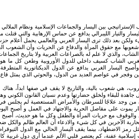
 الإستراتيجي بين اليسار والجماعات الإسلامية ونظام الملال
يسار والتيار الليبرالي يدافع عن حماس الإرهابية والتي قتلت
يء ولكن بعد ذلك ترى اليسار العربي والعالمي يحمل أعلام حز
بها مع حقوق المرأة والدفاع عن الحريات وأن الشعوب الغربية 
ب، والذي لا علم له بالصراعات العربية ولا بتاريخ الجماعات
بي الشاب كسيف داخلي للدول الأوروبية وطعن كل ما هو له عل
أصبح اليسار الغربي يدافع عن الدول الديكتاتورية المتطرفة 
 وفجر في عواصم العديد من الدول، والحوثي الذي يمثل قاع ال
 هي شعوب بالية، والتاريخ لا يقف في صفها ابداً، هناك شعوب
مل جاهدة للبقاء ولخلق حضارتها وعدم نسيان القانون الكوني
لأن من وجد علاجًا للسرطان والأمراض المستعصية لم يجلس في 
سار يموت على مقاصل الحرية والاجتهاد في العمل و أصبح ال
عمل والوقوف مع حريات المرأة والطفل وكل ما هو حديث، أصبح ا
ة الآخرين في كل شيء والادعاء أن العالم ظالم والكل ضحي
 تمثل رمز الاضطهاد، بينما يقف اليسار الحالي مع الدول الثيو
لامية عفنة، كم يعتصر قلبي الألم عندما أرى دول غربية كان