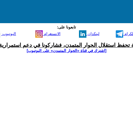
تابعونا على:
لكرام
لينكدإن
الانستغرام
اليوتيوب
ية تحفظ استقلال الحوار المتمدن، فشاركونا في دعم استمرارية 
[اشترك في قناة ‫«الحوار المتمدن» على اليوتيوب]