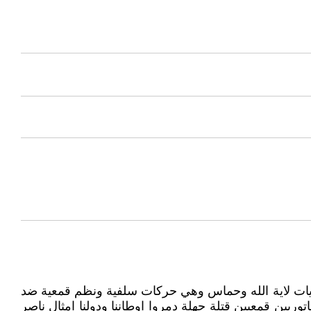
ايات لاية الله وحماس وهي حركات سلفية ونظم قمعية ضد
ريين قمعيين قتلة جهلة دمروا اوطاننا ودولنا امثال ناصر