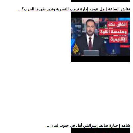
.. نقاش الساعة | هل تتوجه إدارة ترمب للتسوية وتدير ظهرها للحرب؟
.. شاهد | جنازة ضابط إسرائيلي قُتل في جنوب لبنان