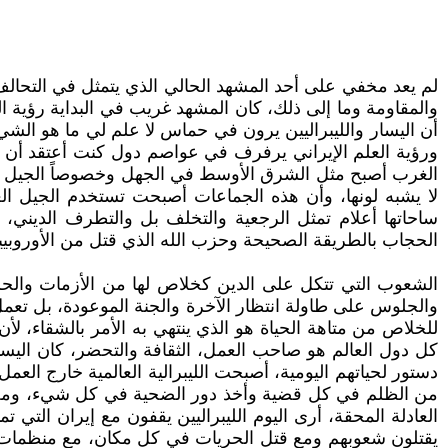
لم يعد مخفي على أحد المشهد الحالي الذي يتمثل في التحالف
والمقاومة وما إلى ذلك، كان المشهد غريب في البداية رؤية ال
أن اليسار والليبراليين يرون في حماس لا علم لي ما هو الش
ورؤية العلم الإيراني يرفرف في عواصم دول كنت أعتقد أن شعو
الغرب أصبح مثل الشرق الأوسط في الجهل وخصوصاً الجيل الشا
لا يشبه لونها، وأن هذه الجماعات أصبحت تستخدم الجيل الغر
ساحاتها أعلام تمثل الرجعية والتخلف بل والتطرف الديني، و
الحجاب بالطريقة الصحيحة وحزب الله الذي قتل من الأوروبيين
الشعوب التي تتكل على الدين كخلاص لها من الأزمات والحروب،
والجلوس على طاولة انتظار الآخرة والجنة الموعودة، بل تع
للخلاص من متاهة الحياة هو الذي ينتهي به الأمر بالشقاء، 
كل دول العالم هو صاحب العمل، الثقافة والتحضر، كان الي
دستور لحياتهم اليومية، أصبحت الليبرالية العالمية خارج ال
من الظلم في كل قضية وأخذ دور الضحية في كل شيء، ومحارب
العادلة المحقة، أرى اليوم الليبراليين يقفون مع إيران التي
يقتلون شعوبهم ومع قتل الحريات في كل مكان، مع منظمات إس