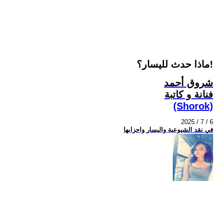
ماذا حدث لليسار؟!
شروق أحمد
فنانة و كاتبة
(Shorok)
2025 / 7 / 6
في نقد الشيوعية واليسار واحزابها