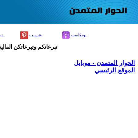
بودكاست
بنترست
تي
تبرعاتكم وتبرعاتكن المال
الحوار المتمدن - موبايل
الموقع الرئيسي