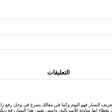
التعليقات
عريف اليسار فهو اليوم وكما في مقالك يتمرغ في وحل رفع ر
اء انها مناوئة للامبريالية، وامس نفس هذا اليساررفع ديكتاتو