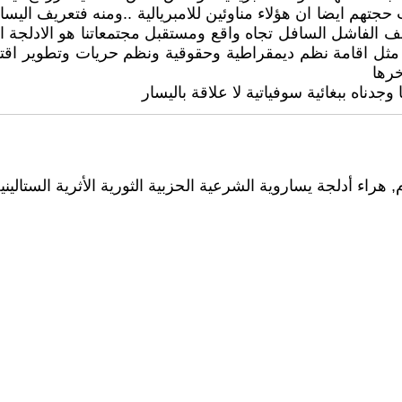
تهم ايضا ان هؤلاء مناوئين للامبريالية ..ومنه فتعريف اليسار 
لفاشل السافل تجاه واقع ومستقبل مجتمعاتنا هو الادلجة السوف
ية مثل اقامة نظم ديمقراطية وحقوقية ونظم حريات وتطوير ا
خرها
ناه ببغائية سوفياتية لا علاقة باليسار
, هراء أدلجة يساروية الشرعية الحزبية الثورية الأثرية الستالينية