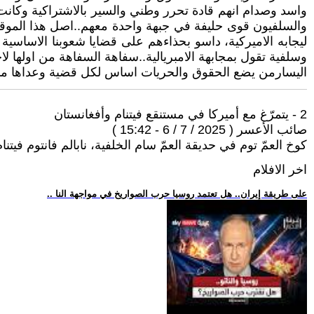
واسد وصدام انهم قادة تحرر وطني والسير بالاشتراكية وكانت حج
والسلفيون قوى حليفة في جبهة واحدة معهم..اصل هذا الموقف ا
ليجابه الاميركية، داسو بحذاءهم على قضايا شعوبنا الاساس
وسلفية تقول بمجابهة الامبريالية..سفاهة السفاهة من اولها لا
اليسارمن يضع الحقوق والحريات اساس لكل قضية وعداها ما وجد
2 - يتمرّغ مع أميركا في مستنقع فيتنام وأفغانستان
صائب الأعسر ( 2025 / 7 / 6 - 15:42 )
كوخ العمّ توم في حديقة العمّ سام الخلفية، نابالم فانتوم فيتنام
اخر الافلام
.. على طريقة إيران.. هل تعتمد روسيا حرب الصواريخ في مواجهة النا