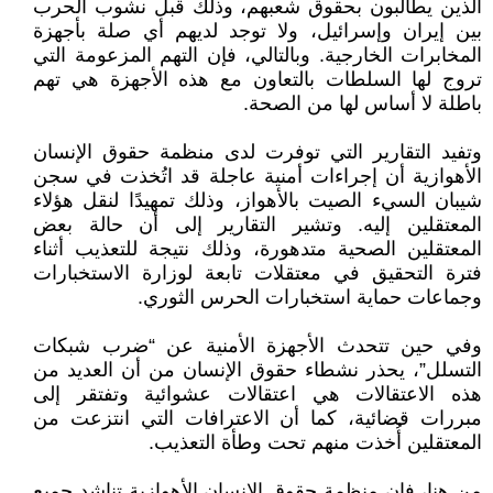
الذين يطالبون بحقوق شعبهم، وذلك قبل نشوب الحرب
بين إيران وإسرائيل، ولا توجد لديهم أي صلة بأجهزة
المخابرات الخارجية. وبالتالي، فإن التهم المزعومة التي
تروج لها السلطات بالتعاون مع هذه الأجهزة هي تهم
باطلة لا أساس لها من الصحة.
وتفيد التقارير التي توفرت لدى منظمة حقوق الإنسان
الأهوازية أن إجراءات أمنية عاجلة قد اتُخذت في سجن
شيبان السيء الصيت بالأهواز، وذلك تمهيدًا لنقل هؤلاء
المعتقلين إليه. وتشير التقارير إلى أن حالة بعض
المعتقلين الصحية متدهورة، وذلك نتيجة للتعذيب أثناء
فترة التحقيق في معتقلات تابعة لوزارة الاستخبارات
وجماعات حماية استخبارات الحرس الثوري.
وفي حين تتحدث الأجهزة الأمنية عن “ضرب شبكات
التسلل”، يحذر نشطاء حقوق الإنسان من أن العديد من
هذه الاعتقالات هي اعتقالات عشوائية وتفتقر إلى
مبررات قضائية، كما أن الاعترافات التي انتزعت من
المعتقلين أُخذت منهم تحت وطأة التعذيب.
من هنا، فإن منظمة حقوق الإنسان الأهوازية تناشد جميع