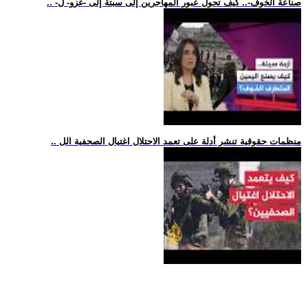
.. -صناعة الخوف-.. كيف تحول عبور المهاجرين إلى سبتة إلى -غزو- ل
.. منظمات حقوقية تنشر أدلة على تعمد الاحتلال اغتيال الصحفية الل