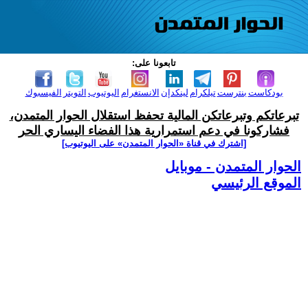
تابعونا على:
بودكاست
بنترست
تيلكرام
لينكدإن
الانستغرام
اليوتيوب
التويتر
الفيسبوك
تبرعاتكم وتبرعاتكن المالية تحفظ استقلال الحوار المتمدن،
فشاركونا في دعم استمرارية هذا الفضاء اليساري الحر
[اشترك في قناة ‫«الحوار المتمدن» على اليوتيوب]
الحوار المتمدن - موبايل
الموقع الرئيسي