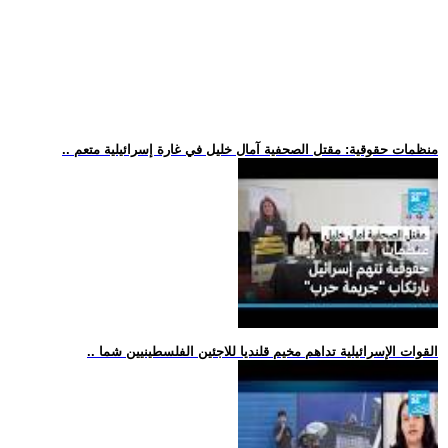
.. منظمات حقوقية: مقتل الصحفية آمال خليل في غارة إسرائيلية متعم
.. القوات الإسرائيلية تداهم مخيم قلنديا للاجئين الفلسطينيين شما