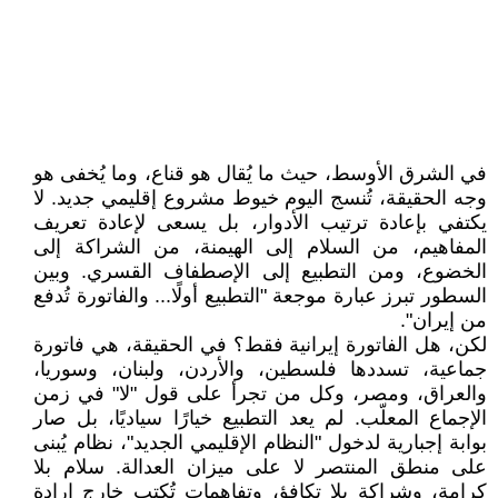
في الشرق الأوسط، حيث ما يُقال هو قناع، وما يُخفى هو
وجه الحقيقة، تُنسج اليوم خيوط مشروع إقليمي جديد. لا
يكتفي بإعادة ترتيب الأدوار، بل يسعى لإعادة تعريف
المفاهيم، من السلام إلى الهيمنة، من الشراكة إلى
الخضوع، ومن التطبيع إلى الإصطفاف القسري. وبين
السطور تبرز عبارة موجعة "التطبيع أولًا... والفاتورة تُدفع
من إيران".
لكن، هل الفاتورة إيرانية فقط؟ في الحقيقة، هي فاتورة
جماعية، تسددها فلسطين، والأردن، ولبنان، وسوريا،
والعراق، ومصر، وكل من تجرأ على قول "لا" في زمن
الإجماع المعلّب. لم يعد التطبيع خيارًا سياديًا، بل صار
بوابة إجبارية لدخول "النظام الإقليمي الجديد"، نظام يُبنى
على منطق المنتصر لا على ميزان العدالة. سلام بلا
كرامة، وشراكة بلا تكافؤ، وتفاهمات تُكتب خارج إرادة