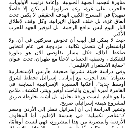
مناورة لتجميد الجبهة الجنوبية، وإعادة ترتيب الأولويات.
فالحرب على غزة، رغم ضراوتها، لم تكن إلا فاصلًا
تمهيديًا في المسرح الكبير. الهدف الحقيقي لا يكمن تحت
أنفاق غزة، بل خلف الجبال الإيرانية. وكل وقف لإطلاق
النار اليوم ليس بدافع الرحمة، بل لتوفير الجهد للحرب
الأكبر.
حيث لا يمكن لتل أبيب أن تخوض معركتين في آن، ولا
لواشنطن أن تتحمل تكاليف مزدوجة في عام انتخابي
ضاغط. لذلك، فكل مسار تفاوضي الآن هو مناورة
للتفكيك ، وتصفية الحساب لاحقًا مع طهران، تحت عنوان
"حماية الاستقرار الإقليمي".
وفي دراسة خبيثة نشرتها صحيفة هآرتس الإستخبارتية
بعنوان: "بعد الحرب مع إيران... إسرائيل تخطط لشرق
أوسط جديد"، أعدّتها السفيرة الإسرائيلية السابقة في
القاهرة أميرة أورون والباحث أوفير وينتر، لتكشف ملامح
ما هو قادم. ليست ورقة تحليل، بل أشبه بخارطة طريق
لمشروع هيمنة إسرائيلي صريح.
وتشير الدراسة إلى أن إسرائيل تنظر إلى الأردن ومصر
كـ"عناصر تكميلية" في هندسة الإقليم، أما المخاوف
الأردنية والمصرية من هذا المشروع، فهي ليست أوهامًا،