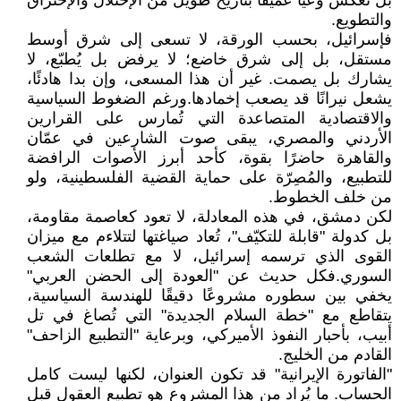
بل تعكس وعيًا عميقًا بتأريخ طويل من الإحتلال والإختراق
والتطويع.
فإسرائيل، بحسب الورقة، لا تسعى إلى شرق أوسط
مستقل، بل إلى شرق خاضع؛ لا يرفض بل يُطبّع، لا
يشارك بل يصمت. غير أن هذا المسعى، وإن بدا هادئًا،
يشعل نيرانًا قد يصعب إخمادها.ورغم الضغوط السياسية
والاقتصادية المتصاعدة التي تُمارس على القرارين
الأردني والمصري، يبقى صوت الشارعين في عمّان
والقاهرة حاضرًا بقوة، كأحد أبرز الأصوات الرافضة
للتطبيع، والمُصِرّة على حماية القضية الفلسطينية، ولو
من خلف الخطوط.
لكن دمشق، في هذه المعادلة، لا تعود كعاصمة مقاومة،
بل كدولة "قابلة للتكيّف"، تُعاد صياغتها لتتلاءم مع ميزان
القوى الذي ترسمه إسرائيل، لا مع تطلعات الشعب
السوري.فكل حديث عن "العودة إلى الحضن العربي"
يخفي بين سطوره مشروعًا دقيقًا للهندسة السياسية،
يتقاطع مع "خطة السلام الجديدة" التي تُصاغ في تل
أبيب، بأحبار النفوذ الأميركي، وبرعاية "التطبيع الزاحف"
القادم من الخليج.
"الفاتورة الإيرانية" قد تكون العنوان، لكنها ليست كامل
الحساب. ما يُراد من هذا المشروع هو تطبيع العقول قبل