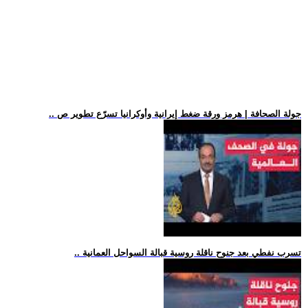
.. جولة الصحافة | هرمز ورقة ضغط إيرانية وأوكرانيا تسرّع تطوير ص
.. تسرب نفطي بعد جنوح ناقلة روسية قبالة السواحل العمانية