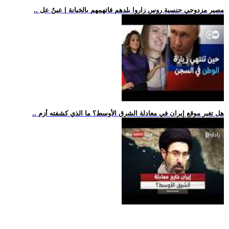
.. مصير مزدوجي جنسية روس زاروا بلدهم فاتهمهم بالخيانة | عينٌ عل
.. هل تغير موقع إيران في معادلة الشرق الأوسط؟ ما الذي كشفته أزم