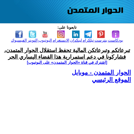
تابعونا على:
بودكاست
بنترست
تيلكرام
لينكدإن
الانستغرام
اليوتيوب
التويتر
الفيسبوك
تبرعاتكم وتبرعاتكن المالية تحفظ استقلال الحوار المتمدن،
فشاركونا في دعم استمرارية هذا الفضاء اليساري الحر
[اشترك في قناة ‫«الحوار المتمدن» على اليوتيوب]
الحوار المتمدن - موبايل
الموقع الرئيسي