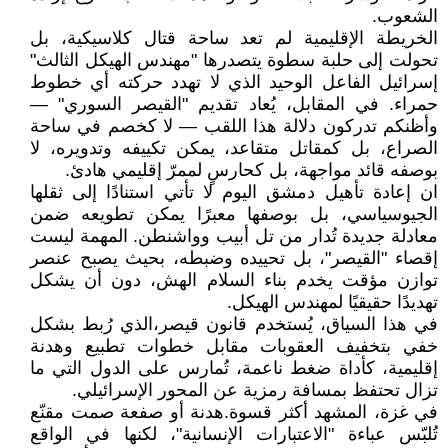
الشعوب.
الخريطة الإقليمية لم تعد ساحة قتال كلاسيكية، بل
تحولت إلى حلبة سطوة يتصدرها "مهندس الهيكل الثالث"
إسرائيل الفاعل الوحيد الذي لا تهدد حركته أي خطوط
حمراء. في المقابل، يُعاد تقديم "القيصر السوري" —
وأظنكم تدركون دلالة هذا اللقب — لا كخصم في ساحة
الصراع، بل كمقاتل متقاعد، يمكن تكييفه وتدويره، لا
بوصفه قائد مواجهة، بل كحارسٍ لممرّ إقليمي هادئ.
ان إعادة تأهيل دمشق اليوم لا تأتي استنادًا إلى ثقلها
الجيوسياسي، بل بوصفها معبرًا يمكن تطويعه ضمن
معادلة جديدة تُدار من تل أبيب وواشنطن. المهمة ليست
إقصاء "القيصر"، بل تحييده وضبطه، بحيث يصبح عنصر
توازن مؤقت يخدم بناء السلام الهش، دون أن يشكل
تهديدًا حقيقيًا لمهندس الهيكل.
في هذا السياق، يُستخدم قانون قيصر،الذي رُبط بشكل
خفي بتخفيف العقوبات مقابل خطوات تطبيع وهدنة
إقليمية، كأداة ضغط ناعمة، تُمارس على الدول التي ما
تزال تحتفظ بمسافة رمزية عن المحور الإسرائيلي.
في غزة، المشهد أكثر قسوة.هدنة أو صفعة صمت مقنّع
تُلبّس عباءة "الاعتبارات الإنسانية"، لكنها في الواقع