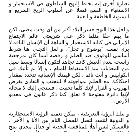
بعبارة أخرى إنه يخلط النهج السلطوي في الاستحمار و
الاستغباء و القمع فضلًا عن أسلوب الربح السريع و
السبوبة الخاطفة و الغنية .
و لعل هذا النهج خسر البلاد أكثر من أي وقت مضى، لكن
ما يهم حقًا مثلما ذكر على شريعتي عالم الاجتماع
الإيراني في كتابه الاستحمار و النباهة أن الإنسان التافه لا
يرى نفسه "بوضوح و تجل"، و لعل التجلي هنا شرط
أساسي للوقوف ضد الظلم و رفضه أينما كان بمرجعية
راسخة لعدم العيش كأنك تجاهد لتكون إنسانًا وسط سيل
من المعذبات منذ الاستقياظ للمنام ، و إلا لم تأتيك في
الكوابيس و أنت نائم ، لكن قيمتك الإنسانية تتحدد بمقدار
احتكاكك مع الظلم لمواجهته لا للتجنب و التفادي بغرض
الهروب و الفرار لإنك كلما تجنبت ، فستجي إليك لا محالة
لإنها دائرة مفتوحة لا تغلق كما ذكر فانون في معذبو
الأرض.
و بتلك الرؤية التعريفية ، يمكن تعميم الرؤية الاستحقارية
و الدونية لتتمدد لتصل للفصل التام بين الأنا و الآخر ،
فالعسكر ليس أهلًا للمناقشة الجدية أو جدال مجدي ينتج