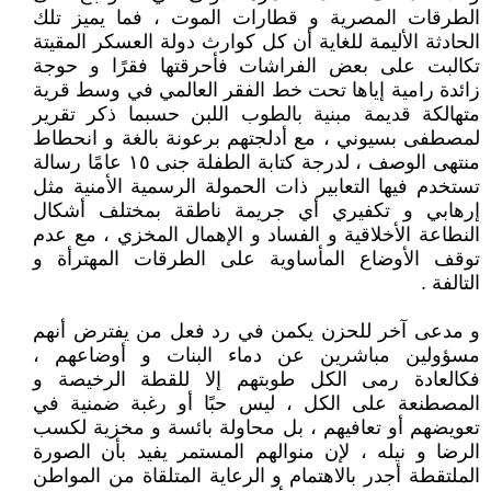
الطرقات المصرية و قطارات الموت ، فما يميز تلك
الحادثة الأليمة للغاية أن كل كوارث دولة العسكر المقيتة
تكالبت على بعض الفراشات فأحرقتها فقرًا و حوجة
زائدة رامية إياها تحت خط الفقر العالمي في وسط قرية
متهالكة قديمة مبنية بالطوب اللبن حسبما ذكر تقرير
لمصطفى بسيوني ، مع أدلجتهم برعونة بالغة و انحطاط
منتهى الوصف ، لدرجة كتابة الطفلة جنى ١٥ عامًا رسالة
تستخدم فيها التعابير ذات الحمولة الرسمية الأمنية مثل
إرهابي و تكفيري أي جريمة ناطقة بمختلف أشكال
النطاعة الأخلاقية و الفساد و الإهمال المخزي ، مع عدم
توقف الأوضاع المأساوية على الطرقات المهترأة و
التالفة .
و مدعى آخر للحزن يكمن في رد فعل من يفترض أنهم
مسؤولين مباشرين عن دماء البنات و أوضاعهم ،
فكالعادة رمى الكل طوبتهم إلا للقطة الرخيصة و
المصطنعة على الكل ، ليس حبًا أو رغبة ضمنية في
تعويضهم أو تعافيهم ، بل محاولة بائسة و مخزية لكسب
الرضا و نيله ، لإن منوالهم المستمر يفيد بأن الصورة
الملتقطة أجدر بالاهتمام و الرعاية المتلقاة من المواطن