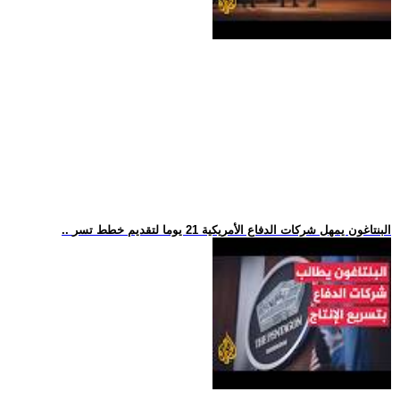
.. البنتاغون يمهل شركات الدفاع الأمريكية 21 يوما لتقديم خطط تسر