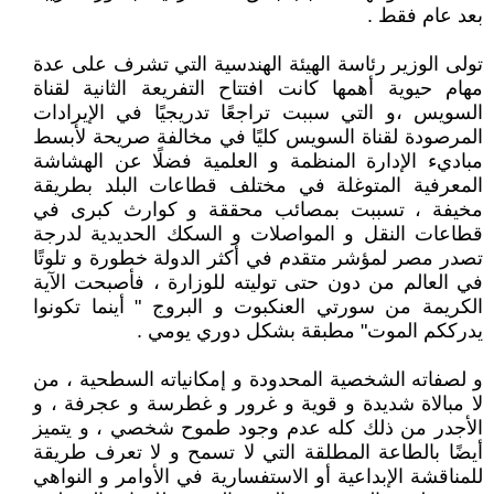
بعد عام فقط .
تولى الوزير رئاسة الهيئة الهندسية التي تشرف على عدة
مهام حيوية أهمها كانت افتتاح التفريعة الثانية لقناة
السويس ،و التي سببت تراجعًا تدريجيًا في الإيرادات
المرصودة لقناة السويس كليًا في مخالفة صريحة لأبسط
مباديء الإدارة المنظمة و العلمية فضلًا عن الهشاشة
المعرفية المتوغلة في مختلف قطاعات البلد بطريقة
مخيفة ، تسببت بمصائب محققة و كوارث كبرى في
قطاعات النقل و المواصلات و السكك الحديدية لدرجة
تصدر مصر لمؤشر متقدم في أكثر الدولة خطورة و تلوتًا
في العالم من دون حتى توليته للوزارة ، فأصبحت الآية
الكريمة من سورتي العنكبوت و البروج " أينما تكونوا
يدرككم الموت" مطبقة بشكل دوري يومي .
و لصفاته الشخصية المحدودة و إمكانياته السطحية ، من
لا مبالاة شديدة و قوية و غرور و غطرسة و عجرفة ، و
الأجدر من ذلك كله عدم وجود طموح شخصي ، و يتميز
أيضًا بالطاعة المطلقة التي لا تسمح و لا تعرف طريقة
للمناقشة الإبداعية أو الاستفسارية في الأوامر و النواهي