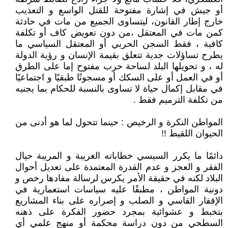
أو جيش في إشارة مفتوحة للقتل الواسع و التعذيب
خارج إطار القانون، ليتساوى الجميع من مات في حادثة
كمن مات في المعتقل ،من دون تعويض كاف أو تكلفة
كافية ، فقط السجن الحربي أو المعتقل السياسي ما
يطرح تساؤلات جدية تتعلق بقيمة الإنسان و رؤية الدولة
له ، و تحويلها البلد لساحة حرب مفتوح إما على الطرق
أو في العمل أو على السكك أو مسجونًا طبقيًا و اجتماعيًا
في مقابل إكمال حياة لا تساوى بالنسبة للحكام بما يجنيه
من تكلفة الترميم فقط .
المواطن النكرة و الرخيص : حينما تتحول لما هو أدنى من
الحيوان اللقيط !!
دائمًا ما يكرر السيسي خطاباته الغريبة و المريبة حيال
الفقر و العجز و عدم القدرة المعتمدة على تعديل أحوال
البلاد لكنه في حقيقة الأمر يكرس لرسالة مفادها رخص و
دونية المواطن ، مطبقًا عليه سياسات استعمارية في
الإفقار القاسي و الصلب و إصراره على بناء المشاريع
بتخبط و عشوائية بمجرد حضور الفكرة على ذهنه
السطحي من دون دراسة محكمة أو منهج علمي أي