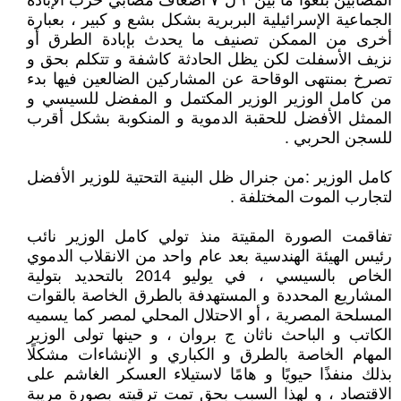
المصابين بلغوا ما بين ٣ ل ٧ أضعاف مصابي حرب الإبادة
الجماعية الإسرائيلية البربرية بشكل بشع و كبير ، بعبارة
أخرى من الممكن تصنيف ما يحدث بإبادة الطرق أو
نزيف الأسفلت لكن يظل الحادثة كاشفة و تتكلم بحق و
تصرخ بمنتهى الوقاحة عن المشاركين الضالعين فيها بدء
من كامل الوزير الوزير المكتمل و المفضل للسيسي و
الممثل الأفضل للحقبة الدموية و المنكوبة بشكل أقرب
للسجن الحربي .
كامل الوزير :من جنرال ظل البنية التحتية للوزير الأفضل
لتجارب الموت المختلفة .
تفاقمت الصورة المقيتة منذ تولي كامل الوزير نائب
رئيس الهيئة الهندسية بعد عام واحد من الانقلاب الدموي
الخاص بالسيسي ، في يوليو 2014 بالتحديد بتولية
المشاريع المحددة و المستهدفة بالطرق الخاصة بالقوات
المسلحة المصرية ، أو الاحتلال المحلي لمصر كما يسميه
الكاتب و الباحث ناثان ج بروان ، و حينها تولى الوزير
المهام الخاصة بالطرق و الكباري و الإنشاءات مشكلًا
بذلك منفذًا حيويًا و هامًا لاستيلاء العسكر الغاشم على
الاقتصاد ، و لهذا السبب بحق تمت ترقيته بصورة مريبة