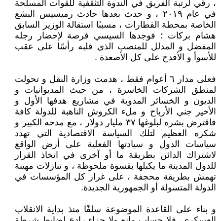
، رقي لرتبة الفريق في الندوة التثقفية للقوات المسلحة
في عام ٢٠١٩ ، و حدث بعدها حادث رميسيس البشع
الخاصة بمحطة القطارات ، مسببًا استقالة الوزير السابق
هشام بركات ؛ فوجدها السيسي فرصة لإحضار رجله
المفضل و المدلل للمنصب الذي قلبه رأسًا على عقب
للأسوأ و الأفدح على كل الأصعدة .
فعلى مدار ٦ أعوام فقط ، هدمت وزارة النقل و تحولت
لمنطق الشركات الخاسرة ، من حيث المديوانيات و
الديون و الخسائر المدوية في مشاريع هدفها الأول و
الأخير جني الأرباح و ملء الكروش الناهبة للدولة كافة
فاقترض بشره لبلوغها ٣٧ مليار دولار ، مع مدحه الكبير و
شكره العظيم لتلك السياسة الاقتصادية التي تهدد
سياسات الدول و سيادتها الفعلية على أرض الواقع
لاشتراك الدائن بطريقة ما أو آخرى في اتخاذ القرار
للدول المدينة ما يكبلها بقسوة ملحوظة ، و تنازلات مهينة
تهمش بطريقة محجفة ، على غرار كل المؤسسات في
الدولة المتسولة أو الجمهورية الجديدة.
و بناء على القاعدة الموضوعة سلفًا منذ بداية الانقلاب
العسكري، فلا حساب مانع ولا جزاء رادع لضابط شرطة