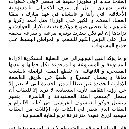
إصلاحًا مبدئيًا أو تطويرًا حقيقيًا قد يفضي لأولى خطوات
تغيير تمهيدي ، بل أن عرف الاعتراف بالمسؤولية
الأخلاقية التي رأينا و عايشناه في عهد مبارك ، ملقيًا
الفساد الضخم و الكبير على الوزراء مثل أحمد زكريا و
غيرهم ، ما يعطي صورة مؤكدة يقينية بتكرار الحوادث و
تزايدها إن لم تكن ستزيد بوتيرة مرعبة و سرعة مخيفة
تدل على البؤس الكبير للشعب و المواطن البسيط على
جميع المستويات .
و ما يؤكد النهج النيولبيرالي في العقلية العسكرية الإرادة
المدفوعة و المسروعة و المدفوعة بكل قواتها و عدتها
المسخرة و اللانهائية أن تقطع الصلة الواصلة بالشعب
تمامًا و يفصل عنصريًا و طبقيًا عن طريق العاصمة
الإدارية الجديدة غير طبعًا المدن الجديدة التي لا تعبر إلا
عن رؤية انتقامية ثأرية استعبادية لا تريد إلا للعقاب أن
يفصل "بحسب الفئة المستهدفة و الناشزة " بتعبير
ميشيل فوكو الفيلسوف الفرنسي في كتابه الالتزام و
العقاب الذي ينظر في الكتاب بإن الإفلات من العقاب
سيمهد لزرع عقيدة متزعزعة تربو للغابة العشوائية .
فإن الدولة المهزقة و المتسولة لا ترى في مواطنيها في