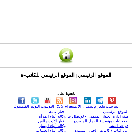
الموقع الرئيسي
الموقع الرئيسي للكاتب-ة
|
تابعونا على:
بنترست
تيلكرام
لينكدإن
الانستغرام
RSS
اليوتيوب
التويتر
الفيسبوك
الموقع الرئيسي
أخبار عامة
هيئة ادارة الحوار المتمدن - للإتصال بنا
وكالة أنباء المرأة
إحصائيات مؤسسة الحوار المتمدن
اخبار الأدب والفن
قواعد النشر
وكالة أنباء اليسار
ابرز كتاب / كاتبات الحوار المتمدن
وكالة أنباء العلمانية