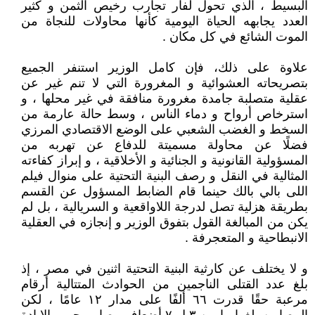
البسيط ، الذي تحول لفأر تجارب رخيص الثمن و كثير
العدد يجابهه الحياة اليومية كأنها محاولات للنجاة من
الموت الشائع في كل مكان .
علاوة على ذلك، فإن كامل الوزير استنفر الجميع
بتصريحاته العشوائية و المغرورة التي لا تنم غير عن
عقلية متصلبة جامدة مغرورة منافقة في غير محلها ، و
استرخاص أرواح و دماء الناس ، وسط حالة عارمة من
السخط و الغضب الشعبي على الوضع الاقتصادي المرزي
فضلًا عن محاولة مسميتة للدفاع عن تهربه من
المسؤولية القانونية و الجنائية و الأخلاقية ، و إبراز كفاءته
المثالية في النقل و رصف البنية التحتية على منوال فيلم
اللى بالي بالك حينما قام الضابط المسؤول عن القسم
بطريقة هزلية تصل لدرجة اللاواقعية و السريالية ، بل لم
يكن من المبالغة القول بتفوق الوزير و إنجازه في العقلية
الانبطاحية و المتعجرفة .
و لا يختلف عن كارثية البنية التحتية اثنين في مصر ، إذ
بلغ عدد القتلى الناجمين من الحوادث المتتالية أرقام
مرعبة حقًا قدرت ٦٦ ألفًا على مدار ١٢ عامًا ، لكن