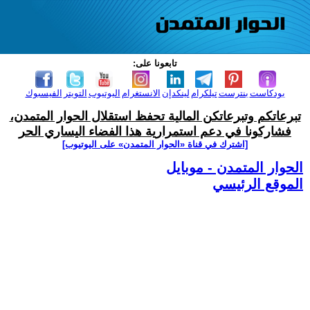
تابعونا على:
بودكاست
بنترست
تيلكرام
لينكدإن
الانستغرام
اليوتيوب
التويتر
الفيسبوك
تبرعاتكم وتبرعاتكن المالية تحفظ استقلال الحوار المتمدن،
فشاركونا في دعم استمرارية هذا الفضاء اليساري الحر
[اشترك في قناة ‫«الحوار المتمدن» على اليوتيوب]
الحوار المتمدن - موبايل
الموقع الرئيسي