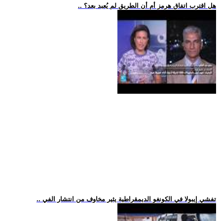
.. هل اقترب اتفاق هرمز أم أن الطريق لم يُعبد بعد؟
.. تفشي إيبولا في الكونغو الديمقراطية يثير مخاوف من انتشار الفي