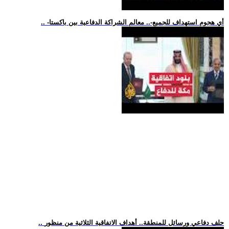
.. -أي هجوم استهداف للجميع-.. معالم الشراكة الدفاعية بين باكستا
.. حلف دفاعي ورسائل للمنطقة.. أهداف الاتفاقية الثلاثية من منظور