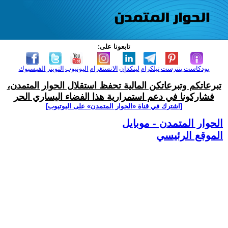
تابعونا على:
بودكاست
بنترست
تيلكرام
لينكدإن
الانستغرام
اليوتيوب
التويتر
الفيسبوك
تبرعاتكم وتبرعاتكن المالية تحفظ استقلال الحوار المتمدن،
فشاركونا في دعم استمرارية هذا الفضاء اليساري الحر
[اشترك في قناة ‫«الحوار المتمدن» على اليوتيوب]
الحوار المتمدن - موبايل
الموقع الرئيسي