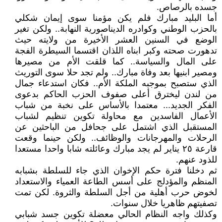
جسده بالرصاص.
أما البليد مبارك فلم يكن مؤمنا سوى إيمان شكلي
بالحزب الوطني وكوادره الديناصورية النهابة.. ولكن تغير
الوضع في السنين العشر الأخيرة من ولايته حيث
تدهورت صحته وكبر ابناه اللذان اقتسما السيطرة الفجة
على المال والسياسة.. كما قلقت الأم من مصيرها
ومصير ابنيها بعد وفاة مبارك.. ولم تجد حلا سوى التوريث
الذي ستصبح بموجبه الملكة الأم.. فكان استدعاء جمال
من لندن ليخترق أعلى صفوف الحزب الحاكم بدعوى
الفكر الجديد... معتمدا بالأساس على نخبة من شباب
الأعمال الفاسدين مع محاولة تكوين تنظيم لشباب
المستقبل الذي اشتمل على جحافل من الباحثين عن
الرحلات والمهرجانات والوظائف.. ولكن حينما وقعت
قارعة ٢٥ يناير لم يجد مبارك وعائلته شابا واحدا مستعدا
للذود عنهم.
ثم دخلنا فترة حكم الإخوان الذي جاء للسلطة بشبابه
المنظم والمؤدلج على أسس الطاعة العمياء والاستعداد
لخوض حرب أهلية من أجل السلطة والثروة. لكن تمت
تصفيتهم ظاهريا خلال سنوات.
وكذلك واجه النظام الحالي معضلة تكوين جسد شبابي