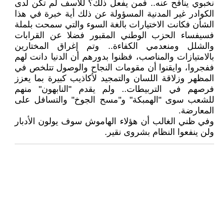
نخبوي ينافح عنه.. فمن يفعل ذلك؟ للأسف لم تكن لدى
الكوادر غير المدنية المسؤولة عن ذلك أية خبرة في هذا
الشأن فكانت الاختيارات بالغة السوء والتي سمحت بلملة
فسيفساء الحزب الوطني المقبور فضلا عن القرابات
والشلل ومنعدمي الكفاءة.. وتم إغراق المختارين
بالامتيازات والمناصب، فظنوا بدورهم أن الدنيا دانت لهم
ففجروا، وايقنوا أن مقومات النجاح والوصول تتلخص في
المظهر وزلاقة اللسان والتمجيد لأكاذيب كبيرة بما يعزز
فرصهم في التربيطات.. ولم يقدم "النابهون" منهم
للشعب سوى "الهمبكة" و"مسح الجوخ" والتسافل على
المعارضة.
وفي ظني الغالب أن هؤلاء الهاموش سوف يولون الأدبار
ولن ينفعوا النظام بشروى نقير.