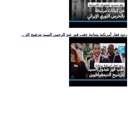
.. ردود فعل أمريكية متبانية عقب فوز عبد الرحمن السيد بترشيح الد