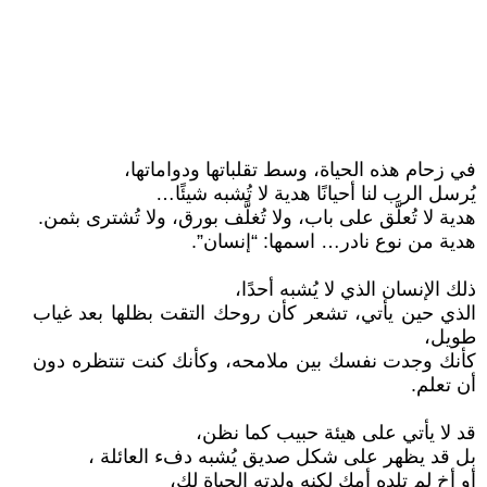
في زحام هذه الحياة، وسط تقلباتها ودواماتها،
يُرسل الرب لنا أحيانًا هدية لا تُشبه شيئًا…
هدية لا تُعلَّق على باب، ولا تُغلَّف بورق، ولا تُشترى بثمن.
هدية من نوع نادر… اسمها: “إنسان”.
ذلك الإنسان الذي لا يُشبه أحدًا،
الذي حين يأتي، تشعر كأن روحك التقت بظلها بعد غياب
طويل،
كأنك وجدت نفسك بين ملامحه، وكأنك كنت تنتظره دون
أن تعلم.
قد لا يأتي على هيئة حبيب كما نظن،
بل قد يظهر على شكل صديق يُشبه دفء العائلة ،
أو أخ لم تلده أمك لكنه ولدته الحياة لك،