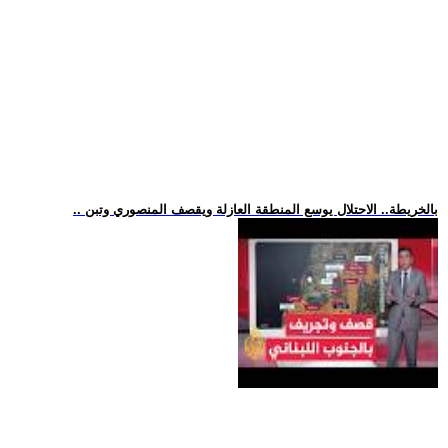
.. بالخريطة.. الاحتلال يوسع المنطقة العازلة ويقصف المنصوري وتبن