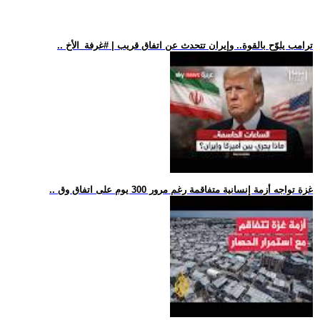
.. ترامب يلوّح بالقوة.. وإيران تتحدث عن اتفاق قريب | #غرفة_الأخ
.. غزة تواجه أزمة إنسانية متفاقمة رغم مرور 300 يوم على اتفاق وق