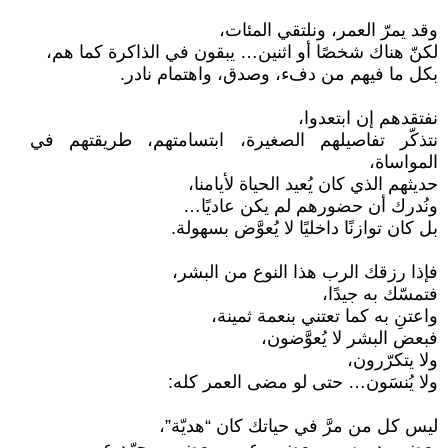
وقد يمرّ العمر، ونلتقي المئات،
لكنّ هناك شخصًا أو اثنين… يبقون في الذاكرة كما هم،
بكل ما فيهم من دفء، وصدق، واهتمام نادر.
نفتقدهم إن ابتعدوا،
نتذكّر تفاصيلهم الصغيرة، ابتسامتهم، طريقتهم في
المواساة،
حديثهم الذي كان يُعيد الحياة لأيامنا،
ونُدرك أن حضورهم لم يكن عاديًا…
بل كان توازنًا داخليًا لا يُعوَّض بسهولة.
فإذا رزقك الرب هذا النوع من البشر،
فتمسّك به جيدًا،
واعتنِ به كما تعتني بنعمة ثمينة،
فبعض البشر لا يُعوَّضون،
ولا يتكرّرون،
ولا يُنسَون… حتى لو مضى العمر كله:
ليس كل من مرَّ في حياتك كان “هديّة”،