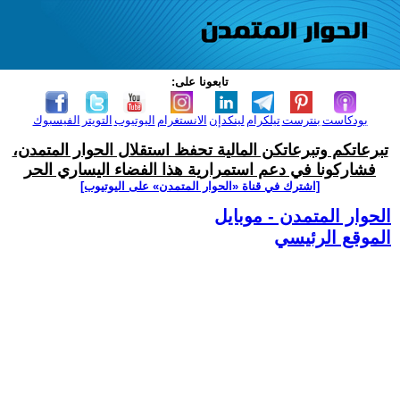
تابعونا على:
بودكاست
بنترست
تيلكرام
لينكدإن
الانستغرام
اليوتيوب
التويتر
الفيسبوك
تبرعاتكم وتبرعاتكن المالية تحفظ استقلال الحوار المتمدن،
فشاركونا في دعم استمرارية هذا الفضاء اليساري الحر
[اشترك في قناة ‫«الحوار المتمدن» على اليوتيوب]
الحوار المتمدن - موبايل
الموقع الرئيسي