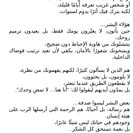
أو شخص غريب تعرفه أيامًا قليلة،
لكنه يترك فيك أثرًا يدوم لسنوات.
هؤلاء البشر…
حين يأتون، لا يغيّرون يومك فقط، بل يعيدون ترميم
روحك،
ينتشلونك من هاوية الإحباط دون ضجيج،
ويمنحونك شعورًا بالأمان، يكفي لأن تعيد ترتيب فوضاك
الداخلية.
هم الذين لا يسألون كثيرًا، لكنهم يفهمونك من نظرة،
لا يلومون، بل يحتوون،
لا يقطعون الطريق عندما تتعثر،
بل يمدّون أيديهم ليقولوا لك: “أنا هنا… لا تمضِ وحدك”.
بعض البشر ليسوا صدفة…
هم رسالة، بل أحيانًا، هم الرحمة التي أرسلها الرب على
هيئة إنسان.
وجودهم في حياتك ليس شيئًا عابرًا،
بل نعمة تستحق كل الشكر .