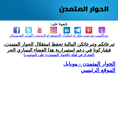
تابعونا على:
بودكاست
بنترست
تيلكرام
لينكدإن
الانستغرام
اليوتيوب
التويتر
الفيسبوك
تبرعاتكم وتبرعاتكن المالية تحفظ استقلال الحوار المتمدن،
فشاركونا في دعم استمرارية هذا الفضاء اليساري الحر
[اشترك في قناة ‫«الحوار المتمدن» على اليوتيوب]
الحوار المتمدن - موبايل
الموقع الرئيسي