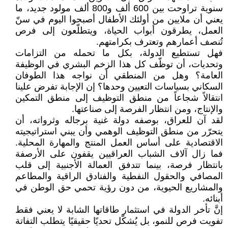
سنوية تراوحت بين 600 ألف و800 ألف مولود جديد، ما
يعني أن ملايين من أولئك الأطفال أصبحوا اليوم في سنّ
العمل، يطرقون أبواب الحياة، ويتطلّعون إلى فرص
تُنصف أعمارهم وتعترف بكرامتهم.
فهل تستطيع الدولة، بكل ما تحمله من التزامات
وتحديات، أن توظّف كل هذا الزخم البشري في الوظيفة
العامة؟ وهل من المنطقي أن نواجه هذا الطوفان
السكاني بسياسات التعيين وحدها؟ إن الإجابة تفرض علينا
انتقالاً شجاعاً من منطق التوظيف إلى منطق التمكين
والإنتاج، ومن انتظار الفرصة إلى صناعتها.
لقد آن للعراق، بوصفه دولة غنية برجاله وثرواته، أن
يتحرّر من منطق التوظيف الوهمي وأن يبني استراتيجيته
الاقتصادية على أساس العمل المنتج والمهارة المحلية.
فما زال آلاف الشباب العراقيين يقفون على الأرصفة
بانتظار فرصة، بينما تتدفق العمالة الأجنبية إلى قلب
المصافي والحقول النفطية والفنادق الراقية والمطاعم
والمشاريع الحيوية، من دون رؤية تحمي حق الوطن في
أبنائه.
إنَّ تأخر الدولة في استثمار طاقاتها الشابة لا يعني فقط
تفويت فرص للنمو، بل يُشكّل تحديًا حقيقيًا يتطلب التفاتة