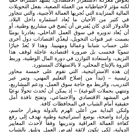
يخوض معركة الاستقرار الاقتصادي، يشهد استنزافًا خفيًا
لكنه مؤثر لاحتياطياته من العملة الصعبة، بفعل التحويلات
المالية المتزايدة التي تُجريها العمالة الأجنبية، والتي تتجاوز
في كثير من الأحيان ما يُعاد استثماره داخل البلاد.
فالدولار الذي كان يُفترض أن يُضخ في مشاريع وطنية، أو
أن يُعاد تدويره في سوق العمل الداخلي، يغادرنا يوميًا
بصمت عبر قنوات التحويل، ليغذّي اقتصادات دول أخرى
على حساب شبابنا وعمالنا ومهنيينا. وهذا لا يُعدّ خيارًا
تنمويًا فحسب بل ضرورة اقتصادية عاجلة لوقف هذا
النزيف، واستعادة التوازن في دورة المال الوطنية، وربط
الثروة بالإنتاج المحلي، لا بالاستهلاك المستورد.
إن هذه الاستراتيجية، التي تقوم على خمسة محاور
رئيسية – (تبدأ من إصلاح التعليم المهني، وتمر عبر
التدريب، والربط مع حاجة سوق العمل، ودعم المشاريع،
وتنتهي بحملات التوعية) – إذ يمكن أن تُحدث تحولًا نوعيًا
في المشهد الاقتصادي والاجتماعي، وتفتح نافذة أمل
حقيقية أمام الشباب في المحافظات كافة.
ولتكن البداية من أعلى الهرم بالدولة وبقرار حاسم،
وإرادة واضحة، بوضع أستراتيجية وطنية تهدف إلى رفع
كفاءة العمالة العراقية وتدريبها وفقاً لأحدث المعايير
الدولية، لكي تكون لائقة لفرص العمل وتليق بالشباب