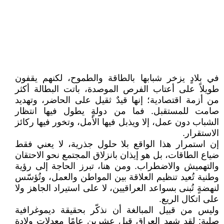
في بلادٍ يزخر شبابها بالطاقة والطموح، لكنهم يقفون
طويلاً على أعتاب الفرص الموصدة، باتت البطالة أكثر
من أزمة اقتصادية؛ إنها قيدٌ ثقيل على الحاضر، وتهديد
صامت للمستقبل. فما من دولةٍ يطول فيها انتظار
الشباب دون عمل، إلا ويذبل فيها الأمل، وتخور فيها ركائز
الاستقرار.
إن استمرار هذا الواقع بلا حلول جذرية، لا يعني فقط
ضياع الطاقات، بل هو إيذان بانزلاق المجتمع نحو الاحتقان
والتهميش والاضطراب. ومن هنا، تبرز الحاجة إلى رؤية
وطنية تُعيد تنظيم العلاقة بين المواطن والعمل، وتُؤسّس
لنهضةٍ تُبنى بسواعد العراقيين، لا على استيراد الجاهز ولا
على اتكال الريع.
وليس من قبيل المبالغة أن نذكّر بحقيقة ديموغرافية
صلبة: لقد شهد العراق قبل عشرين عامًا معدلات ولادة