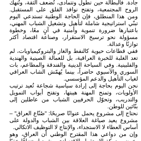
جادة. فالبطالة حين تطول وتتمادى، تُضعف الثقة، وتُنهك
الروح المجتمعية، وتفتح نوافذ القلق على المستقبل.
ومن هذا المنطلق، فإن الحاجة الوطنية تستدعي اليوم
تبنّي استراتيجية شاملة لتأهيل وتشغيل الشباب المهني،
باعتبارها ضرورة تنموية وأمنية في آنٍ معًا، وخطوة
مسؤولة نحو ترسيخ الاستقرار، وصناعة اقتصاد أكثر
توازنًا وعدالة.
ففي قطاعات حيوية كالنفط والغاز والبتروكيمياويات، لم
تعد الغلبة للخبرة العراقية، بل للعمالة الصينية والهندية
والفلبينية. وفي السياحة الدينية والفندقة والمطاعم، بات
السوري والآسيوي حاضراً، بينما يُهمّش الشاب العراقي
لغياب التأهيل والدعم المؤسسي.
نحن اليوم بحاجة إلى إرادة سياسية شجاعة تُعيد ترتيب
الأولويات، وتمنح المهنة هيبتها، وتفتح أبواب التمويل
والتدريب، وتحوّل الحرفيين الشباب من عاطلين إلى
بنّائين للوطن.
نحتاج إلى مشروع يحمل عنوانًا صريحًا: "صُنّاع العراق" –
مشروع يعيد صياغة العلاقة بين الشباب والدولة على
أساس العطاء لا الاستجداء، والإنتاج لا التوظيف الاتكالي.
وإن من دواعي هذا المقترح الوطني أن العراق، وهو