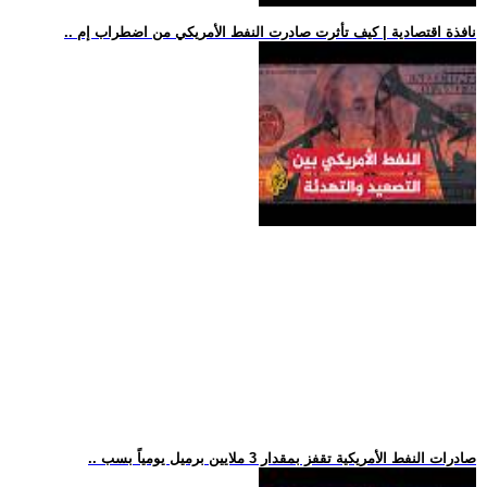
.. نافذة اقتصادية | كيف تأثرت صادرت النفط الأمريكي من اضطراب إم
.. صادرات النفط الأمريكية تقفز بمقدار 3 ملايين برميل يومياً بسب