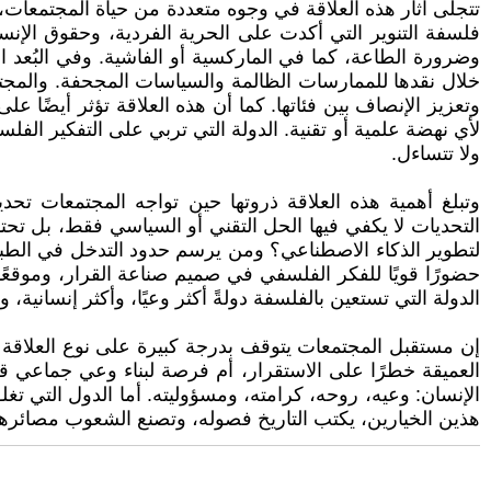
تتجلّى آثار هذه العلاقة في وجوه متعددة من حياة المجتمعات
فلسفة التنوير التي أكدت على الحرية الفردية، وحقوق الإنس
وضرورة الطاعة، كما في الماركسية أو الفاشية. وفي البُعد ا
خلال نقدها للممارسات الظالمة والسياسات المجحفة. والمجت
وتعزيز الإنصاف بين فئاتها. كما أن هذه العلاقة تؤثر أيضًا ع
لأي نهضة علمية أو تقنية. الدولة التي تربي على التفكير الفلسفي
ولا تتساءل.
وتبلغ أهمية هذه العلاقة ذروتها حين تواجه المجتمعات تحدي
التحديات لا يكفي فيها الحل التقني أو السياسي فقط، بل تحتا
لتطوير الذكاء الاصطناعي؟ ومن يرسم حدود التدخل في الطبيع
حضورًا قويًا للفكر الفلسفي في صميم صناعة القرار، وموقعًا
الدولة التي تستعين بالفلسفة دولةً أكثر وعيًا، وأكثر إنسانية،
إن مستقبل المجتمعات يتوقف بدرجة كبيرة على نوع العلاقة ال
العميقة خطرًا على الاستقرار، أم فرصة لبناء وعي جماعي قاد
الإنسان: وعيه، روحه، كرامته، ومسؤوليته. أما الدول التي تغل
هذين الخيارين، يكتب التاريخ فصوله، وتصنع الشعوب مصائرها، و