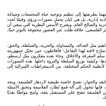
منهما بطريقتها إلى تنظيم وتوجيه حياة المجتمعات وصياغة
ادية إدارية، بل هي كيان يحمل تصورات ورؤى وقيمًا تُحدد
رية والصالح العام، ويقترح الأسس النظرية التي ينبغي أن
كر الفلسفي، علاقة ظلت عبر العصور محفوفة بالتوتر حينًا،
يم مثل العدالة، والمساواة، والحرية، والسلطة، والحق،
اذج لافتة لهذا التفاعل؛ فأفلاطون، حين تخيّل جمهوريته
ين ارتقوا في سلّم المعرفة والأخلاق. وجاء بعده مفكرون مثل أرسطو،
ا، وكيفية توزيع السلطة والثروة داخلها. هذه التصورات
أنظمة الحكم المختلفة، من الديمقراطيات الليبرالية إلى
لنقد والحوار، تصبح حاضنة طبيعية لازدهار الفلسفة، ويجد
ة، فإنها تتحول إلى آلة قمع تُطارد الفلاسفة وتخنق الأسئلة
فلسفة تنفتح على المستقبل بثقة، وتُنتج مواطنًا نقديًا
ك.