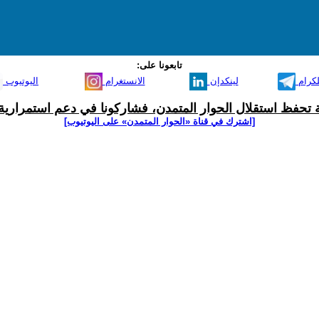
تابعونا على:
لكرام
لينكدإن
الانستغرام
اليوتيوب
ية تحفظ استقلال الحوار المتمدن، فشاركونا في دعم استمرارية 
[اشترك في قناة ‫«الحوار المتمدن» على اليوتيوب]