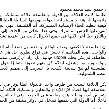
د.حمدي سيد محمد محمود
لطالما كانت العلاقة بين الدولة والفلسفة علاقة متشابكة، يغ
ملامحها الراهنة والمستقبلية. الدولة، بوصفها السلطة العليا
كيفية تنظيم الحياة الإنسانية المشتركة. أما الفلسفة، فهي ا
يُبنى عليها العيش المشترك. وفي هذا التلاقي بين الحاجة إلى
وبالتآزر حينًا آخر، لكنها في جميع الأحوال كانت من أعمدة تش
إن الفلسفة لا تكتفي بوصف الواقع أو نقده، بل تضع أمام ال
والواجب. هذه المفاهيم لا تعيش في فراغ نظري، بل هي عصب ال
الفاضلة، لم يكن يحلم utopia خيالية
ولوك، وروسو، وهيغل، ليقدّم كل منهم تصورًا متمايزًا حول 
الفلسفية لم تبقَ سجينة الكتب، بل تسربت إلى صميم الدساتي
النظم الشمولية.
لكن العلاقة ليست من طرف واحد، فالدولة أيضًا تؤثر في الفلس
الفلاسفة فيها فضاءً حُرًا للإبداع والتحليل والتشكيك البنّاء.
وتفرض أيديولوجيا جاهزة مغلقة على الجميع. وفي الحالتين، ت
فاعلًا، أما الدولة التي تقمعها فتدخل في دوائر مغلقة من الجم