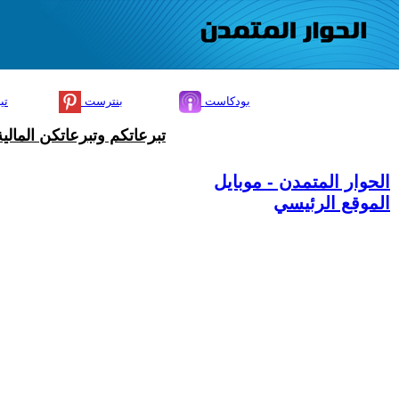
بودكاست
بنترست
تي
تبرعاتكم وتبرعاتكن المال
الحوار المتمدن - موبايل
الموقع الرئيسي