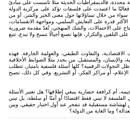
ية محددة، فالديمقراطيات الحديثة مثلًا تأسست على مبادئ
 فغالبًا ما اعتمدت على فلسفات تؤكد على مركزية الدولة
، سواء من خلال تساؤلاتها حول معنى الخير والشر، أو من
لأكثر قدرة على التعايش السلمي، ومواجهة الانقسامات،
نفتاح على الاحتمالات، والشك المنهجي، تُعدّ مقدمة ضرورية
ى التلقين والتكرار، فإنها تصنع أجيالًا تنسخ ولا تبدع، تتبع
الاقتصادية، والتفاوت الطبقي، والعولمة الجارفة. فهذه
، والإنسان، والمستقبل. من يحدد مثلًا الضوابط الأخلاقية
 التحولات الرقمية؟ كلها أسئلة فلسفية بامتياز، تتطلب
لإعلام، أو مراكز الفكر، أو التشريع. وفي كل ذلك، تصبح
مه، أم كرافعة حضارية ينبغي إطلاقها؟ هل تعتبر الأسئلة
لفلسفة لا تبني فقط اقتصادًا أو أمنًا أو سلطة، بل تبني
ؤسس لهشاشة مستقبلية قد تنفجر عند أول اختبار حقيقي. وبين
دالة؟ وما الغاية من الدولة؟