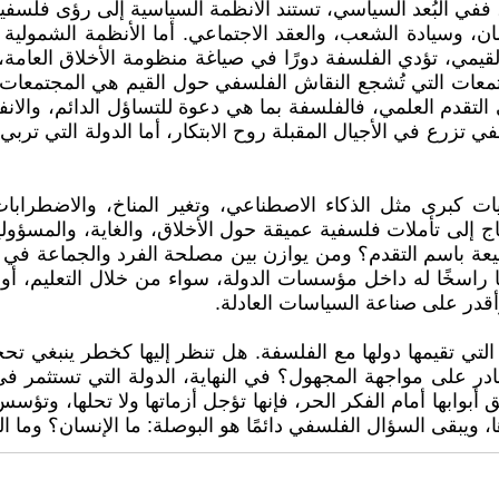
، ففي البُعد السياسي، تستند الأنظمة السياسية إلى رؤى فلسف
ان، وسيادة الشعب، والعقد الاجتماعي. أما الأنظمة الشمولية
لقيمي، تؤدي الفلسفة دورًا في صياغة منظومة الأخلاق العامة
معات التي تُشجع النقاش الفلسفي حول القيم هي المجتمعات ا
لى التقدم العلمي، فالفلسفة بما هي دعوة للتساؤل الدائم، والا
 تزرع في الأجيال المقبلة روح الابتكار، أما الدولة التي تربي عل
ات كبرى مثل الذكاء الاصطناعي، وتغير المناخ، والاضطرابات 
ج إلى تأملات فلسفية عميقة حول الأخلاق، والغاية، والمسؤولية
ة باسم التقدم؟ ومن يوازن بين مصلحة الفرد والجماعة في ظل
 راسخًا له داخل مؤسسات الدولة، سواء من خلال التعليم، أو ا
 وأقدر على صناعة السياسات العادلة.
تي تقيمها دولها مع الفلسفة. هل تنظر إليها كخطر ينبغي تحجي
ر على مواجهة المجهول؟ في النهاية، الدولة التي تستثمر في ا
ق أبوابها أمام الفكر الحر، فإنها تؤجل أزماتها ولا تحلها، وت
يبقى السؤال الفلسفي دائمًا هو البوصلة: ما الإنسان؟ وما الع