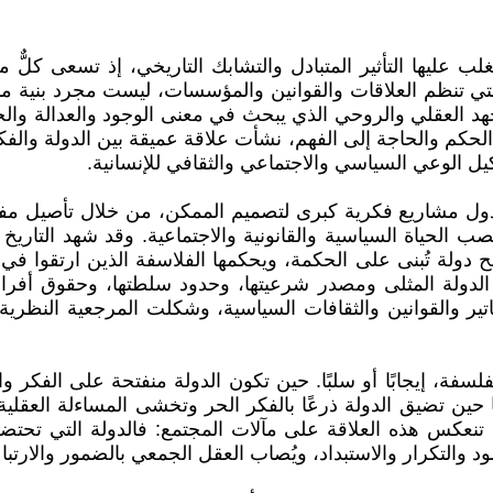
لب عليها التأثير المتبادل والتشابك التاريخي، إذ تسعى كلٌّ 
 التي تنظم العلاقات والقوانين والمؤسسات، ليست مجرد بنية م
لجهد العقلي والروحي الذي يبحث في معنى الوجود والعدالة والح
 الحكم والحاجة إلى الفهم، نشأت علاقة عميقة بين الدولة والف
كيل الوعي السياسي والاجتماعي والثقافي للإنسانية.
دول مشاريع فكرية كبرى لتصميم الممكن، من خلال تأصيل مفاه
حياة السياسية والقانونية والاجتماعية. وقد شهد التاريخ نم
، بل أراد أن يُرسي ملامح دولة تُبنى على الحكمة، ويحكمها الفلاسفة الذ
الدولة المثلى ومصدر شرعيتها، وحدود سلطتها، وحقوق أفراده
ر والقوانين والثقافات السياسية، وشكلت المرجعية النظرية ل
فة، إيجابًا أو سلبًا. حين تكون الدولة منفتحة على الفكر وا
 أما حين تضيق الدولة ذرعًا بالفكر الحر وتخشى المساءلة العقلي
نعكس هذه العلاقة على مآلات المجتمع: فالدولة التي تحتضن ال
ود والتكرار والاستبداد، ويُصاب العقل الجمعي بالضمور والارتبا