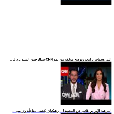
.. عبدالرحمن السيد يرد لـCNN على هجمات ترامب ويوضح موقفه من تمو
.. المرشد الإيراني غائب عن المشهد؟.. بزشكيان يكشف مفاجأة وترامب